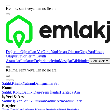
Kelime, semt veya ilan no ile ara...
Değerini Öğren
İlan Ver
Giriş Yap
Hesap Oluştur
Giriş Yap
Hesap
Oluştur
Favorilerim
Kayıtlı
Aramalar
İlanlarım
Değerlemelerim
Mesajlar
Bildirimler
Geri Bildirim
Kelime, semt veya ilan no ile ara...
Satılık
Kiralık
Yatırım
Danışmanlar
Sat
Konut
Satılık Konut
Satılık Daire
Yeni İlanlar
Haritada Ara
İş Yeri & Arsa
Satılık İş Yeri
Satılık Dükkan
Satılık Arsa
Satılık Tarla
Projeler
Tüm Projeler
Ankara Konut Projeleri
Yeni Projeler