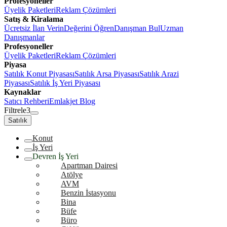
Profesyoneller
Üyelik Paketleri
Reklam Çözümleri
Satış & Kiralama
Ücretsiz İlan Verin
Değerini Öğren
Danışman Bul
Uzman
Danışmanlar
Profesyoneller
Üyelik Paketleri
Reklam Çözümleri
Piyasa
Satılık Konut Piyasası
Satılık Arsa Piyasası
Satılık Arazi
Piyasası
Satılık İş Yeri Piyasası
Kaynaklar
Satıcı Rehberi
Emlakjet Blog
Filtrele
3
Satılık
Konut
İş Yeri
Devren İş Yeri
Apartman Dairesi
Atölye
AVM
Benzin İstasyonu
Bina
Büfe
Büro