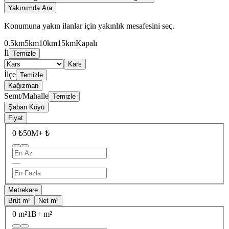
Yakınımda Ara
Konumuna yakın ilanlar için yakınlık mesafesini seç.
0.5km
5km
10km
15km
Kapalı
İl
Temizle
Kars
İlçe
Temizle
Kağızman
Semt/Mahalle
Temizle
Şaban Köyü
Fiyat
0 ₺
50M+ ₺
—
Metrekare
Brüt m²
Net m²
0 m²
1B+ m²