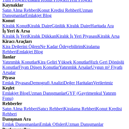
Kaynaklar
Satın Alma Rehberi
Konut Kredisi Rehberi
Uzman
Danışmanlar
Emlakjet Blog
Konut
Kiralık Konut
Kiralık Daire
Günlük Kiralık Daire
Haritada Ara
İş Yeri & Arsa
Kiralık İş Yeri
Kiralık Dükkan
Kiralık İş Yeri Piyasası
Kiralık Arsa
Kiracı Araçları
Kira Değerini Öğren
Ne Kadar Ödeyebilirim
Kiralama
Rehberi
Emlakjet Blog
İlanlar
Yatırımlık Konutlar
Kira Geliri Yüksek Konutlar
Hızlı Geri Dönüşlü
Konutlar
Fiyatı Düşen Konutlar
Yatırımlık Arsalar
Uygun m² Fiyatlı
Arsalar
Piyasa
Emlak Piyasası
Demografi Analizi
Değer Haritaları
Verilerimiz
Keşfet
Emlakjet Blog
Uzman Danışmanlar
GYF (Gayrimenkul Yatırım
Fonu)
Rehberler
Satın Alma Rehberi
Satıcı Rehberi
Kiralama Rehberi
Konut Kredisi
Rehberi
Danışman Ara
Emlak Danışmanları
Emlak Ofisleri
Uzman Danışmanlar