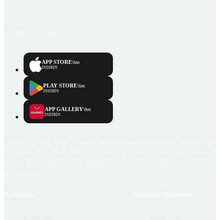
Emlakjet © 2006-2026
APP STORE
'dan
İNDİRİN
PLAY STORE
'dan
İNDİRİN
APP GALLERY
'den
İNDİRİN
Emlakjet.com internet sitesi ve Emlakjet mobil uygulamalarında kullanıcılar tarafından sağlana
ilan, bilgi, içerik ve görselin gerçekliği, orijinalliği, güvenilirliği ve doğruluğuna ilişkin soru
içerikleri giren kullanıcıya ait olup, Emlakjet'in bu hususlarla ilgili herhangi bir sorumluluğu
bulunmamaktadır.
Kaynaklar
Emlakjet Hakkında