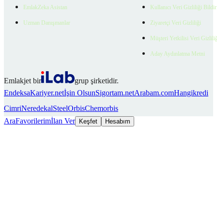
EmlakZeka Asistan
Kullanıcı Veri Gizliliği Bildi
Uzman Danışmanlar
Ziyaretçi Veri Gizliliği
Müşteri Yetkilisi Veri Gizlili
Aday Aydınlatma Metni
Emlakjet bir
grup şirketidir.
Endeksa
Kariyer.net
İşin Olsun
Sigortam.net
Arabam.com
Hangikredi
Cimri
Neredekal
SteelOrbis
Chemorbis
Ara
Favorilerim
İlan Ver
Keşfet
Hesabım