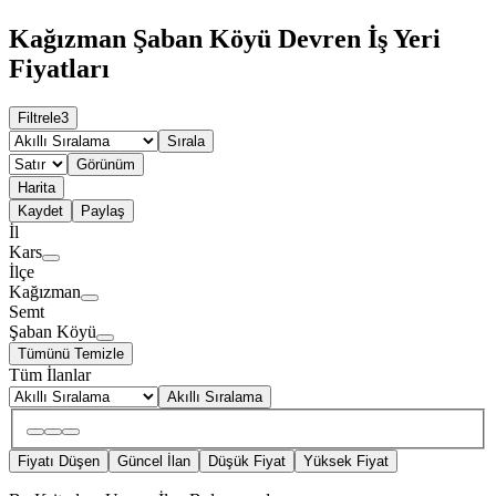
Kağızman Şaban Köyü Devren İş Yeri
Fiyatları
Filtrele
3
Sırala
Görünüm
Harita
Kaydet
Paylaş
İl
Kars
İlçe
Kağızman
Semt
Şaban Köyü
Tümünü Temizle
Tüm İlanlar
Akıllı Sıralama
Fiyatı Düşen
Güncel İlan
Düşük Fiyat
Yüksek Fiyat