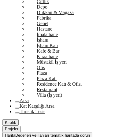
Çiftlik
Depo
Dükkan & Mağaza
Fabrika
Genel
Hastane
İmalathane
İşhanı
İşhanı Katı
Kafe & Bar
Kıraathane
Müstakil İş yeri
Ofis
Plaza
Plaza Katı
Residence Katı & Ofisi
Restaurant
Villa (İş yeri)
Arsa
Kat Karşılığı Arsa
Turistik Tesis
Kiralık
Projeler
Harita
Değerleri ve ilanları tematik haritada görün