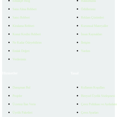
Emlakjet Blog
Hakkımızda
Satın Alma Rehberi
Ödüllerimiz
Satıcı Rehberi
Reklam Çözümleri
Kiralama Rehberi
Kurumsal Materyaller
Konut Kredisi Rehberi
İnsan Kaynakları
Ne Kadar Ödeyebilirim
İletişim
Emlak Değeri
Yardım
Verilerimiz
Hizmetler
Yasal
Danışman Bul
Kullanım Koşulları
Projeler
Bireysel Üyelik Sözleşmesi
Ücretsiz İlan Verin
Çerez Politikası ve Aydınlat
Üyelik Paketleri
Çerez Ayarları