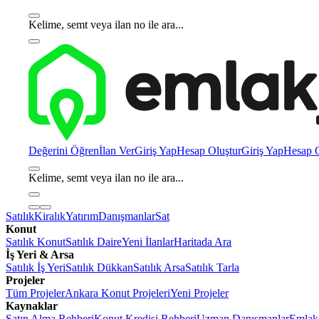
Kelime, semt veya ilan no ile ara...
Değerini Öğren
İlan Ver
Giriş Yap
Hesap Oluştur
Giriş Yap
Hesap O
Kelime, semt veya ilan no ile ara...
Satılık
Kiralık
Yatırım
Danışmanlar
Sat
Konut
Satılık Konut
Satılık Daire
Yeni İlanlar
Haritada Ara
İş Yeri & Arsa
Satılık İş Yeri
Satılık Dükkan
Satılık Arsa
Satılık Tarla
Projeler
Tüm Projeler
Ankara Konut Projeleri
Yeni Projeler
Kaynaklar
Satın Alma Rehberi
Konut Kredisi Rehberi
Uzman Danışmanlar
Emlakj