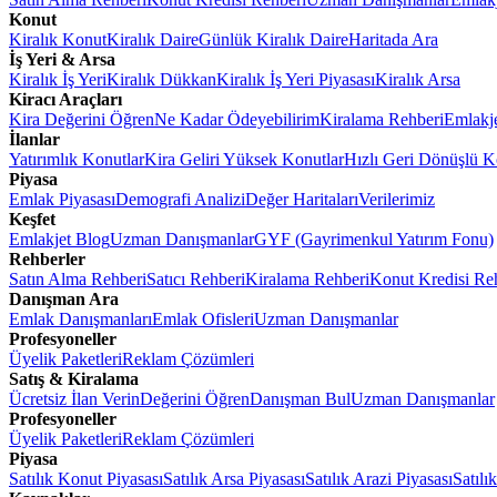
Konut
Kiralık Konut
Kiralık Daire
Günlük Kiralık Daire
Haritada Ara
İş Yeri & Arsa
Kiralık İş Yeri
Kiralık Dükkan
Kiralık İş Yeri Piyasası
Kiralık Arsa
Kiracı Araçları
Kira Değerini Öğren
Ne Kadar Ödeyebilirim
Kiralama Rehberi
Emlakj
İlanlar
Yatırımlık Konutlar
Kira Geliri Yüksek Konutlar
Hızlı Geri Dönüşlü K
Piyasa
Emlak Piyasası
Demografi Analizi
Değer Haritaları
Verilerimiz
Keşfet
Emlakjet Blog
Uzman Danışmanlar
GYF (Gayrimenkul Yatırım Fonu)
Rehberler
Satın Alma Rehberi
Satıcı Rehberi
Kiralama Rehberi
Konut Kredisi Re
Danışman Ara
Emlak Danışmanları
Emlak Ofisleri
Uzman Danışmanlar
Profesyoneller
Üyelik Paketleri
Reklam Çözümleri
Satış & Kiralama
Ücretsiz İlan Verin
Değerini Öğren
Danışman Bul
Uzman Danışmanlar
Profesyoneller
Üyelik Paketleri
Reklam Çözümleri
Piyasa
Satılık Konut Piyasası
Satılık Arsa Piyasası
Satılık Arazi Piyasası
Satılı