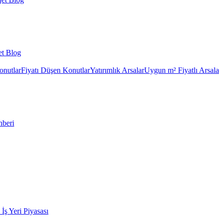
et Blog
onutlar
Fiyatı Düşen Konutlar
Yatırımlık Arsalar
Uygun m² Fiyatlı Arsala
hberi
k İş Yeri Piyasası