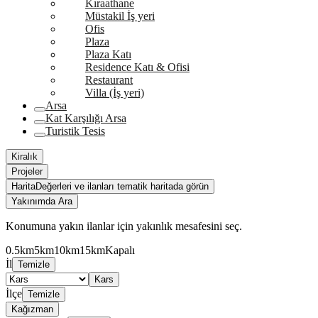
Kıraathane
Müstakil İş yeri
Ofis
Plaza
Plaza Katı
Residence Katı & Ofisi
Restaurant
Villa (İş yeri)
Arsa
Kat Karşılığı Arsa
Turistik Tesis
Kiralık
Projeler
Harita
Değerleri ve ilanları tematik haritada görün
Yakınımda Ara
Konumuna yakın ilanlar için yakınlık mesafesini seç.
0.5km
5km
10km
15km
Kapalı
İl
Temizle
Kars
İlçe
Temizle
Kağızman