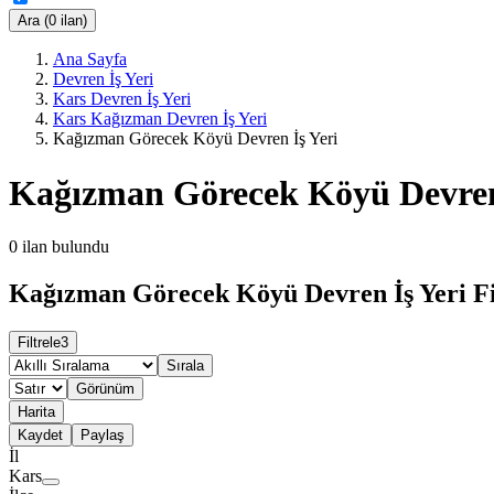
Ara (0 ilan)
Ana Sayfa
Devren İş Yeri
Kars Devren İş Yeri
Kars Kağızman Devren İş Yeri
Kağızman Görecek Köyü Devren İş Yeri
Kağızman Görecek Köyü Devren
0
ilan bulundu
Kağızman Görecek Köyü Devren İş Yeri Fi
Filtrele
3
Sırala
Görünüm
Harita
Kaydet
Paylaş
İl
Kars