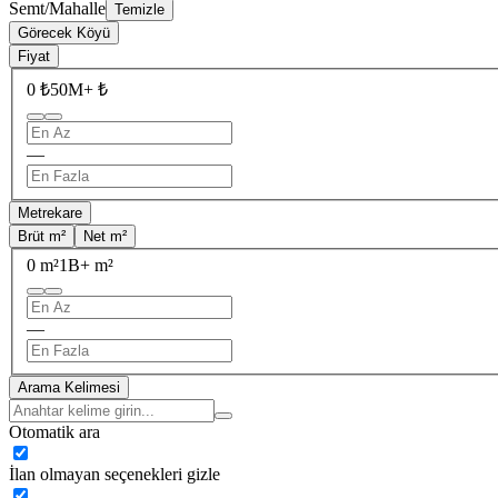
Semt/Mahalle
Temizle
Görecek Köyü
Fiyat
0 ₺
50M+ ₺
—
Metrekare
Brüt m²
Net m²
0 m²
1B+ m²
—
Arama Kelimesi
Otomatik ara
İlan olmayan seçenekleri gizle