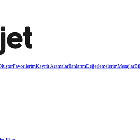
luştur
Favorilerim
Kayıtlı Aramalar
İlanlarım
Değerlemelerim
Mesajlar
Bi
et Blog