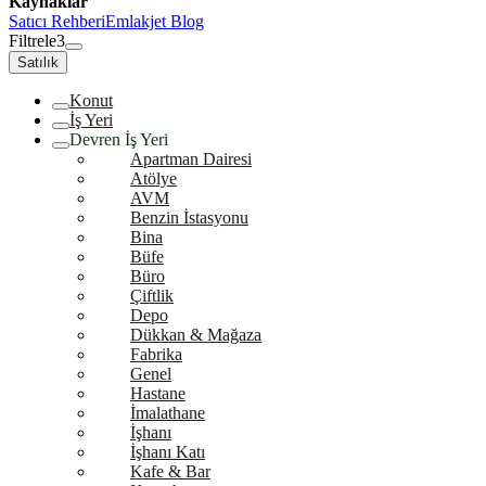
Kaynaklar
Satıcı Rehberi
Emlakjet Blog
Filtrele
3
Satılık
Konut
İş Yeri
Devren İş Yeri
Apartman Dairesi
Atölye
AVM
Benzin İstasyonu
Bina
Büfe
Büro
Çiftlik
Depo
Dükkan & Mağaza
Fabrika
Genel
Hastane
İmalathane
İşhanı
İşhanı Katı
Kafe & Bar