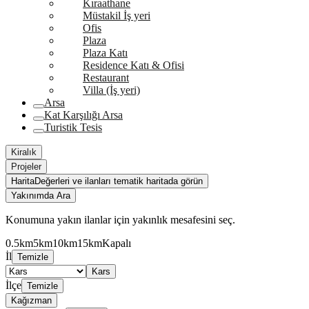
Kıraathane
Müstakil İş yeri
Ofis
Plaza
Plaza Katı
Residence Katı & Ofisi
Restaurant
Villa (İş yeri)
Arsa
Kat Karşılığı Arsa
Turistik Tesis
Kiralık
Projeler
Harita
Değerleri ve ilanları tematik haritada görün
Yakınımda Ara
Konumuna yakın ilanlar için yakınlık mesafesini seç.
0.5km
5km
10km
15km
Kapalı
İl
Temizle
Kars
İlçe
Temizle
Kağızman