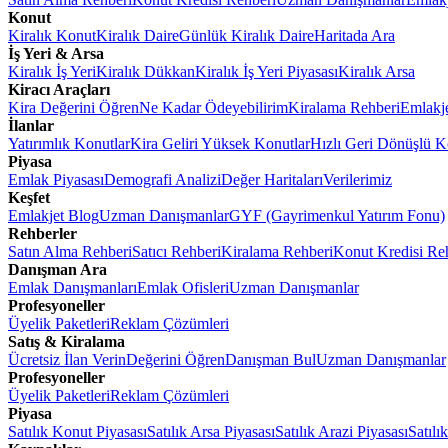
Konut
Kiralık Konut
Kiralık Daire
Günlük Kiralık Daire
Haritada Ara
İş Yeri & Arsa
Kiralık İş Yeri
Kiralık Dükkan
Kiralık İş Yeri Piyasası
Kiralık Arsa
Kiracı Araçları
Kira Değerini Öğren
Ne Kadar Ödeyebilirim
Kiralama Rehberi
Emlakj
İlanlar
Yatırımlık Konutlar
Kira Geliri Yüksek Konutlar
Hızlı Geri Dönüşlü K
Piyasa
Emlak Piyasası
Demografi Analizi
Değer Haritaları
Verilerimiz
Keşfet
Emlakjet Blog
Uzman Danışmanlar
GYF (Gayrimenkul Yatırım Fonu)
Rehberler
Satın Alma Rehberi
Satıcı Rehberi
Kiralama Rehberi
Konut Kredisi Re
Danışman Ara
Emlak Danışmanları
Emlak Ofisleri
Uzman Danışmanlar
Profesyoneller
Üyelik Paketleri
Reklam Çözümleri
Satış & Kiralama
Ücretsiz İlan Verin
Değerini Öğren
Danışman Bul
Uzman Danışmanlar
Profesyoneller
Üyelik Paketleri
Reklam Çözümleri
Piyasa
Satılık Konut Piyasası
Satılık Arsa Piyasası
Satılık Arazi Piyasası
Satılı