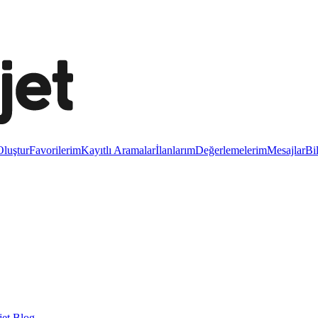
luştur
Favorilerim
Kayıtlı Aramalar
İlanlarım
Değerlemelerim
Mesajlar
Bi
et Blog