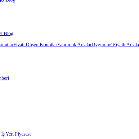
et Blog
onutlar
Fiyatı Düşen Konutlar
Yatırımlık Arsalar
Uygun m² Fiyatlı Arsala
hberi
k İş Yeri Piyasası