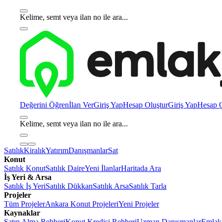
Kelime, semt veya ilan no ile ara...
Değerini Öğren
İlan Ver
Giriş Yap
Hesap Oluştur
Giriş Yap
Hesap O
Kelime, semt veya ilan no ile ara...
Satılık
Kiralık
Yatırım
Danışmanlar
Sat
Konut
Satılık Konut
Satılık Daire
Yeni İlanlar
Haritada Ara
İş Yeri & Arsa
Satılık İş Yeri
Satılık Dükkan
Satılık Arsa
Satılık Tarla
Projeler
Tüm Projeler
Ankara Konut Projeleri
Yeni Projeler
Kaynaklar
Satın Alma Rehberi
Konut Kredisi Rehberi
Uzman Danışmanlar
Emlakj