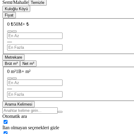
Semt/Mahalle
Temizle
Kuloğlu Köyü
Fiyat
0 ₺
50M+ ₺
—
Metrekare
Brüt m²
Net m²
0 m²
1B+ m²
—
Arama Kelimesi
Otomatik ara
İlan olmayan seçenekleri gizle