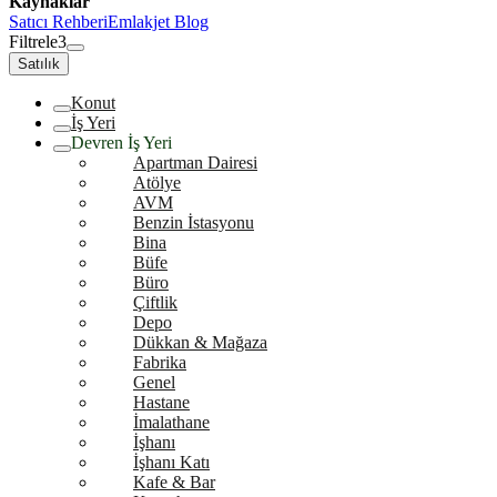
Kaynaklar
Satıcı Rehberi
Emlakjet Blog
Filtrele
3
Satılık
Konut
İş Yeri
Devren İş Yeri
Apartman Dairesi
Atölye
AVM
Benzin İstasyonu
Bina
Büfe
Büro
Çiftlik
Depo
Dükkan & Mağaza
Fabrika
Genel
Hastane
İmalathane
İşhanı
İşhanı Katı
Kafe & Bar