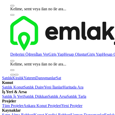
Kelime, semt veya ilan no ile ara...
Değerini Öğren
İlan Ver
Giriş Yap
Hesap Oluştur
Giriş Yap
Hesap O
Kelime, semt veya ilan no ile ara...
Satılık
Kiralık
Yatırım
Danışmanlar
Sat
Konut
Satılık Konut
Satılık Daire
Yeni İlanlar
Haritada Ara
İş Yeri & Arsa
Satılık İş Yeri
Satılık Dükkan
Satılık Arsa
Satılık Tarla
Projeler
Tüm Projeler
Ankara Konut Projeleri
Yeni Projeler
Kaynaklar
Satın Alma Rehberi
Konut Kredisi Rehberi
Uzman Danışmanlar
Emlakj