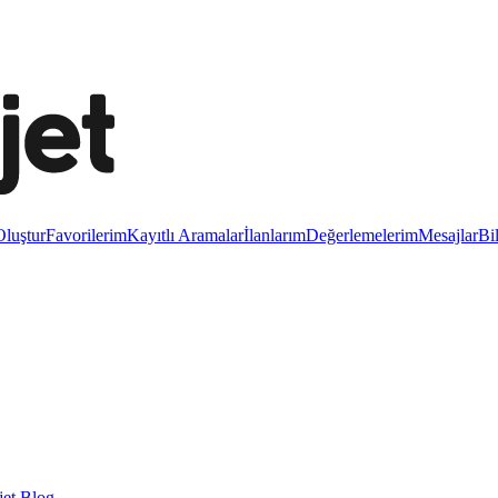
luştur
Favorilerim
Kayıtlı Aramalar
İlanlarım
Değerlemelerim
Mesajlar
Bi
et Blog