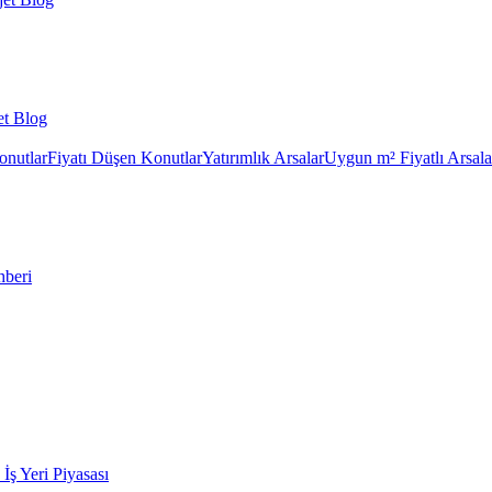
et Blog
onutlar
Fiyatı Düşen Konutlar
Yatırımlık Arsalar
Uygun m² Fiyatlı Arsala
hberi
k İş Yeri Piyasası