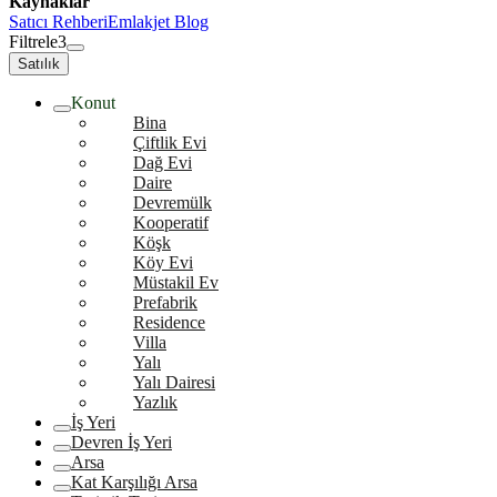
Kaynaklar
Satıcı Rehberi
Emlakjet Blog
Filtrele
3
Satılık
Konut
Bina
Çiftlik Evi
Dağ Evi
Daire
Devremülk
Kooperatif
Köşk
Köy Evi
Müstakil Ev
Prefabrik
Residence
Villa
Yalı
Yalı Dairesi
Yazlık
İş Yeri
Devren İş Yeri
Arsa
Kat Karşılığı Arsa