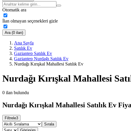
Otomatik ara
İlan olmayan seçenekleri gizle
Ara (0 ilan)
Ana Sayfa
Satılık Ev
Gaziantep Satılık Ev
Gaziantep Nurdağı Satılık Ev
Nurdağı Kırışkal Mahallesi Satılık Ev
Nurdağı Kırışkal Mahallesi Satı
0
ilan bulundu
Nurdağı Kırışkal Mahallesi Satılık Ev Fiya
Filtrele
3
Sırala
Görünüm