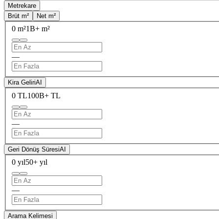
Metrekare
Brüt m²
Net m²
0 m²
1B+ m²
—
Kira Geliri
AI
0 TL
100B+ TL
—
Geri Dönüş Süresi
AI
0 yıl
50+ yıl
—
Arama Kelimesi