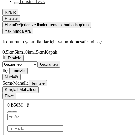
Turistik Tesis
Kiralık
Projeler
Harita
Değerleri ve ilanları tematik haritada görün
Yakınımda Ara
Konumuna yakın ilanlar için yakınlık mesafesini seç.
0.5km
5km
10km
15km
Kapalı
İl
Temizle
Gaziantep
İlçe
Temizle
Nurdağı
Semt/Mahalle
Temizle
Kırışkal Mahallesi
Fiyat
0 ₺
50M+ ₺
—