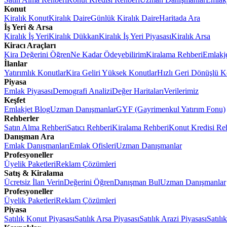
Konut
Kiralık Konut
Kiralık Daire
Günlük Kiralık Daire
Haritada Ara
İş Yeri & Arsa
Kiralık İş Yeri
Kiralık Dükkan
Kiralık İş Yeri Piyasası
Kiralık Arsa
Kiracı Araçları
Kira Değerini Öğren
Ne Kadar Ödeyebilirim
Kiralama Rehberi
Emlakj
İlanlar
Yatırımlık Konutlar
Kira Geliri Yüksek Konutlar
Hızlı Geri Dönüşlü K
Piyasa
Emlak Piyasası
Demografi Analizi
Değer Haritaları
Verilerimiz
Keşfet
Emlakjet Blog
Uzman Danışmanlar
GYF (Gayrimenkul Yatırım Fonu)
Rehberler
Satın Alma Rehberi
Satıcı Rehberi
Kiralama Rehberi
Konut Kredisi Re
Danışman Ara
Emlak Danışmanları
Emlak Ofisleri
Uzman Danışmanlar
Profesyoneller
Üyelik Paketleri
Reklam Çözümleri
Satış & Kiralama
Ücretsiz İlan Verin
Değerini Öğren
Danışman Bul
Uzman Danışmanlar
Profesyoneller
Üyelik Paketleri
Reklam Çözümleri
Piyasa
Satılık Konut Piyasası
Satılık Arsa Piyasası
Satılık Arazi Piyasası
Satılı