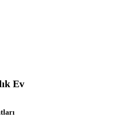
lık Ev
tları