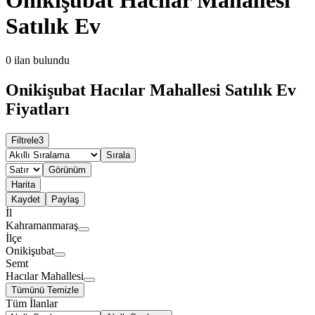
Satılık Ev
0
ilan bulundu
Onikişubat Hacılar Mahallesi Satılık Ev
Fiyatları
Filtrele
3
Sırala
Görünüm
Harita
Kaydet
Paylaş
İl
Kahramanmaraş
İlçe
Onikişubat
Semt
Hacılar Mahallesi
Tümünü Temizle
Tüm İlanlar