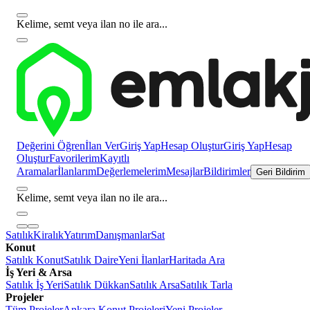
Kelime, semt veya ilan no ile ara...
Değerini Öğren
İlan Ver
Giriş Yap
Hesap Oluştur
Giriş Yap
Hesap
Oluştur
Favorilerim
Kayıtlı
Aramalar
İlanlarım
Değerlemelerim
Mesajlar
Bildirimler
Geri Bildirim
Kelime, semt veya ilan no ile ara...
Satılık
Kiralık
Yatırım
Danışmanlar
Sat
Konut
Satılık Konut
Satılık Daire
Yeni İlanlar
Haritada Ara
İş Yeri & Arsa
Satılık İş Yeri
Satılık Dükkan
Satılık Arsa
Satılık Tarla
Projeler
Tüm Projeler
Ankara Konut Projeleri
Yeni Projeler