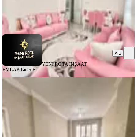
YENİ ROTA İNŞAAT EMLAK
Taner B
Ara
Ara
YENİ ROTA İNŞAAT
EMLAK
Taner B
MANZARALI
Germenıcıa'dan Merkeze Yakın
Konumda Satılık Geniş 2+1 Daire
Onikişubat, Şehit Evliya Mahallesi
2+1
·
130 m²
·
Bodrum Kat
·
01.08.2026
1.950.000 ₺