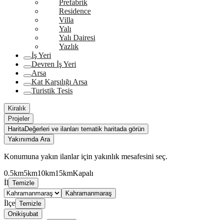
Prefabrik
Residence
Villa
Yalı
Yalı Dairesi
Yazlık
İş Yeri
Devren İş Yeri
Arsa
Kat Karşılığı Arsa
Turistik Tesis
Kiralık
Projeler
Harita
Değerleri ve ilanları tematik haritada görün
Yakınımda Ara
Konumuna yakın ilanlar için yakınlık mesafesini seç.
0.5km
5km
10km
15km
Kapalı
İl
Temizle
Kahramanmaraş
İlçe
Temizle
Onikişubat