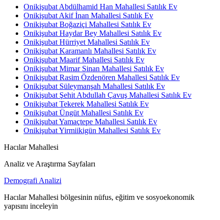
Onikişubat Abdülhamid Han Mahallesi Satılık Ev
Onikişubat Akif İnan Mahallesi Satılık Ev
Onikişubat Boğaziçi Mahallesi Satılık Ev
Onikişubat Haydar Bey Mahallesi Satılık Ev
Onikişubat Hürriyet Mahallesi Satılık Ev
Onikişubat Karamanlı Mahallesi Satılık Ev
Onikişubat Maarif Mahallesi Satılık Ev
Onikişubat Mimar Sinan Mahallesi Satılık Ev
Onikişubat Rasim Özdenören Mahallesi Satılık Ev
Onikişubat Süleymanşah Mahallesi Satılık Ev
Onikişubat Şehit Abdullah Çavuş Mahallesi Satılık Ev
Onikişubat Tekerek Mahallesi Satılık Ev
Onikişubat Üngüt Mahallesi Satılık Ev
Onikişubat Yamaçtepe Mahallesi Satılık Ev
Onikişubat Yirmiikigün Mahallesi Satılık Ev
Hacılar Mahallesi
Analiz ve Araştırma Sayfaları
Demografi Analizi
Hacılar Mahallesi bölgesinin nüfus, eğitim ve sosyoekonomik
yapısını inceleyin