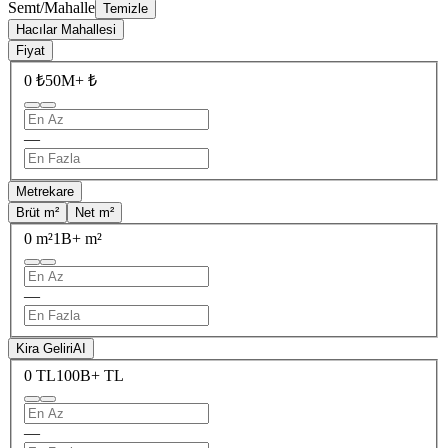
Semt/Mahalle
Temizle
Hacılar Mahallesi
Fiyat
0 ₺
50M+ ₺
—
Metrekare
Brüt m²
Net m²
0 m²
1B+ m²
—
Kira Geliri
AI
0 TL
100B+ TL
—