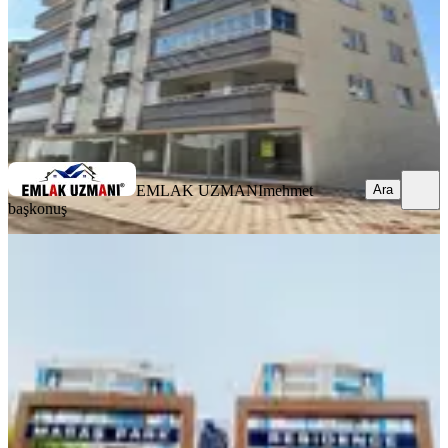
4.250.000 ₺
EMLAK UZMANI
mehmet başkonuş
Ara
EMLAK UZMANI
mehmet
Ara
başkonuş
YENİ
Maraş Park Rezidansda Satlık 4+1
Lüks Daire
Onikişubat, Yamaçtepe Mahallesi
4+1
·
300 m²
·
6. Kat
·
04.08.2026
10.400.000 ₺