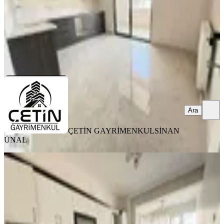
ÇETİN GAYRİMENKUL
SİNAN ÜNAL
Ara
Ara
ÇETİN GAYRİMENKUL
SİNAN
ÜNAL
SİTE İÇİ
Çetin Gayrimenkulden Haydarbey De
Geniş 4+1 Daire
Onikişubat, Haydar Bey Mahallesi
4+1
·
180 m²
·
3. Kat
·
01.08.2026