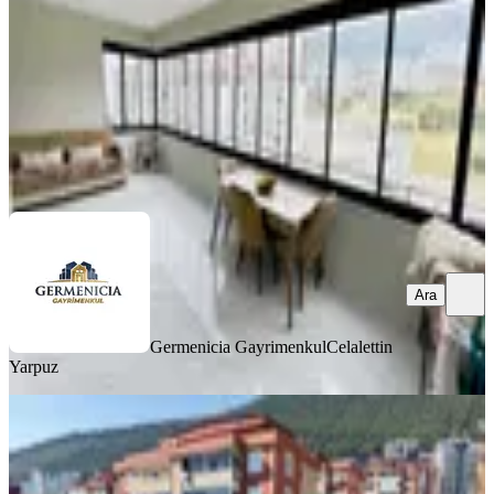
4+1
·
180 m²
·
6. Kat
·
01.08.2026
5.749.000 ₺
Germenicia Gayrimenkul
Celalettin Yarpuz
Ara
Ara
Germenicia Gayrimenkul
Celalettin
Yarpuz
MANZARALI
Seyirtepe Konutları Satılık 4+1 Daire
Onikişubat, Süleymanşah Mahallesi