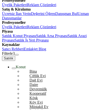
Profesyoneller
Üyelik Paketleri
Reklam Çözümleri
Satış & Kiralama
Ücretsiz İlan Verin
Değerini Öğren
Danışman Bul
Uzman
Danışmanlar
Profesyoneller
Üyelik Paketleri
Reklam Çözümleri
Piyasa
Satılık Konut Piyasası
Satılık Arsa Piyasası
Satılık Arazi
Piyasası
Satılık İş Yeri Piyasası
Kaynaklar
Satıcı Rehberi
Emlakjet Blog
Filtrele
3
Satılık
Konut
Bina
Çiftlik Evi
Dağ Evi
Daire
Devremülk
Kooperatif
Köşk
Köy Evi
Müstakil Ev