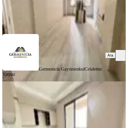
Germenicia Gayrimenkul
Celalettin Yarpuz
Ara
Ara
Germenicia Gayrimenkul
Celalettin
Yarpuz
SİTE İÇİ
Çetin Gayrimenkulden Begoviç Parkı
Ve Tekerek Yoluarası Sıfır4+0
Onikişubat, Şehit Abdullah Çavuş Mahallesi
4+0
·
160 m²
·
7. Kat
·
01.08.2026
6.000.000 ₺