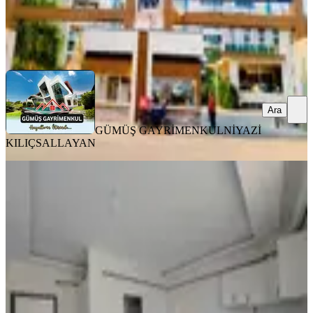
GÜMÜŞ GAYRİMENKUL
NİYAZİ KILIÇSALLAYAN
Ara
Ara
GÜMÜŞ GAYRİMENKUL
NİYAZİ
KILIÇSALLAYAN
MANZARALI
Yeni Rota'dan Üniversite Karşısı 1+1
Satlık Daire
Onikişubat, Avşar Mahallesi
1+1
·
50 m²
·
3. Kat
·
06.08.2026
1.700.000 ₺