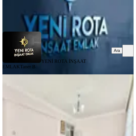
YENİ ROTA İNŞAAT EMLAK
Taner B
Ara
Ara
YENİ ROTA İNŞAAT
EMLAK
Taner B
MANZARALI
Yeni Rota'dan Merkezi Konumda
Satlık Geniş 3+1 Daire
Onikişubat, Necip Fazıl Mahallesi
3+1
·
150 m²
·
4. Kat
·
03.08.2026
3.850.000 ₺