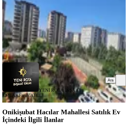
4+1
·
280 m²
·
3. Kat
·
31.07.2026
7.750.000 ₺
YENİ ROTA İNŞAAT EMLAK
Faruk ATCI
Ara
Ara
YENİ ROTA İNŞAAT
EMLAK
Faruk ATCI
Onikişubat Hacılar Mahallesi Satılık Ev
İçindeki İlgili İlanlar