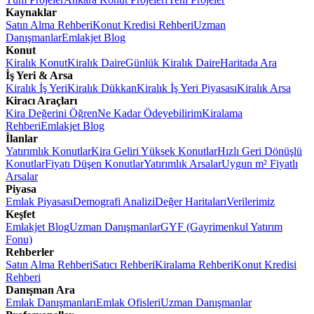
Kaynaklar
Satın Alma Rehberi
Konut Kredisi Rehberi
Uzman
Danışmanlar
Emlakjet Blog
Konut
Kiralık Konut
Kiralık Daire
Günlük Kiralık Daire
Haritada Ara
İş Yeri & Arsa
Kiralık İş Yeri
Kiralık Dükkan
Kiralık İş Yeri Piyasası
Kiralık Arsa
Kiracı Araçları
Kira Değerini Öğren
Ne Kadar Ödeyebilirim
Kiralama
Rehberi
Emlakjet Blog
İlanlar
Yatırımlık Konutlar
Kira Geliri Yüksek Konutlar
Hızlı Geri Dönüşlü
Konutlar
Fiyatı Düşen Konutlar
Yatırımlık Arsalar
Uygun m² Fiyatlı
Arsalar
Piyasa
Emlak Piyasası
Demografi Analizi
Değer Haritaları
Verilerimiz
Keşfet
Emlakjet Blog
Uzman Danışmanlar
GYF (Gayrimenkul Yatırım
Fonu)
Rehberler
Satın Alma Rehberi
Satıcı Rehberi
Kiralama Rehberi
Konut Kredisi
Rehberi
Danışman Ara
Emlak Danışmanları
Emlak Ofisleri
Uzman Danışmanlar