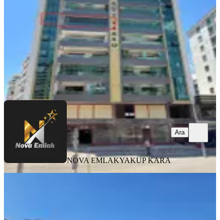
4+1
·
185 m²
·
5. Kat
·
31.07.2026
5.750.000 ₺
NOVA EMLAK
YAKUP KARA
Ara
Ara
NOVA EMLAK
YAKUP KARA
MANZARALI
Rota Emlaktan Lüx Donanımlı Sitesi
İçi 4+1 Geniş Daire
Onikişubat, Haydar Bey Mahallesi