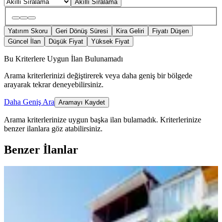
Akıllı Sıralama
Yatırım Skoru
Geri Dönüş Süresi
Kira Geliri
Fiyatı Düşen
Güncel İlan
Düşük Fiyat
Yüksek Fiyat
Bu Kriterlere Uygun İlan Bulunamadı
Arama kriterlerinizi değiştirerek veya daha geniş bir bölgede
arayarak tekrar deneyebilirsiniz.
Daha Geniş Ara
Aramayı Kaydet
Arama kriterlerinize uygun başka ilan bulamadık.
Kriterlerinize
benzer ilanlara göz atabilirsiniz.
Benzer İlanlar
YENİ
Satlık 2 Katlı Müstakil Lüks Bina
Onikişubat, Süleymanşah Mahallesi
3+1
·
160 m²
·
06.08.2026