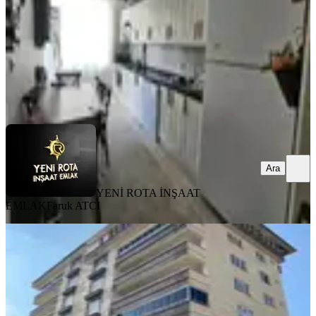
3.400.000 ₺
YENİ ROTA İNŞAAT EMLAK
Faruk ATCI
Ara
Ara
YENİ ROTA İNŞAAT
EMLAK
Faruk ATCI
YENİ
Yamaçtepe'de Fırsat Daire 3+1
Onikişubat, Yamaçtepe Mahallesi
3+1
·
140 m²
·
6. Kat
·
05.08.2026