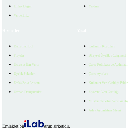
Emlak Değeri
Yardım
Verilerimiz
Hizmetler
Yasal
Danışman Bul
Kullanım Koşulları
Projeler
Bireysel Üyelik Sözleşmesi
Ücretsiz İlan Verin
Çerez Politikası ve Aydınlat
Üyelik Paketleri
Çerez Ayarları
EmlakZeka Asistan
Kullanıcı Veri Gizliliği Bildi
Uzman Danışmanlar
Ziyaretçi Veri Gizliliği
Müşteri Yetkilisi Veri Gizlili
Aday Aydınlatma Metni
Emlakjet bir
grup şirketidir.