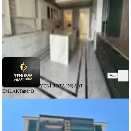
5+1
·
360 m²
·
5. Kat
·
31.07.2026
21.750.000 ₺
23.000.000 ₺
YENİ ROTA İNŞAAT EMLAK
Taner B
Ara
Ara
YENİ ROTA İNŞAAT
EMLAK
Taner B
MANZARALI
Tekerek Mahallesinde Birinci Sınıf
Oturuma Hazır Lüks Daire
Onikişubat, Tekerek Mahallesi