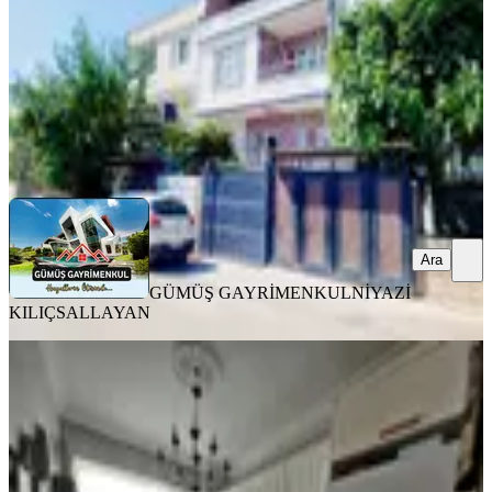
7.300.000 ₺
GÜMÜŞ GAYRİMENKUL
NİYAZİ KILIÇSALLAYAN
Ara
Ara
GÜMÜŞ GAYRİMENKUL
NİYAZİ
KILIÇSALLAYAN
YENİ
Yeni Rota Emlaktan Merkezi
Konumda Satılık 3+1 Daire
Onikişubat, Akif İnan Mahallesi
3+1
·
150 m²
·
1. Kat
·
05.08.2026