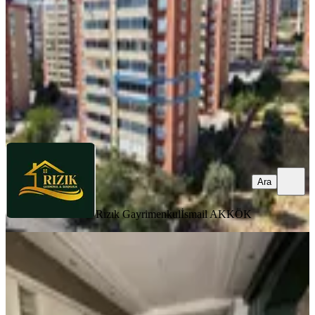
4+1
·
175 m²
·
4. Kat
·
31.07.2026
5.685.000 ₺
Rızık Gayrimenkul
İsmail AKKÖK
Ara
Ara
Rızık Gayrimenkul
İsmail AKKÖK
SIFIR BİNA
%
5
Ultra Lüks Özel Yapım 5+1 Satılık
Sıfır Daire
Onikişubat, Cumhuriyet Mahallesi