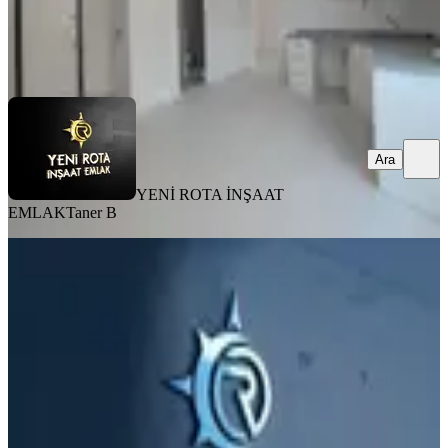
YENİ ROTA İNŞAAT EMLAK
Taner B
Ara
Ara
YENİ ROTA İNŞAAT
EMLAK
Taner B
MANZARALI
Yeni Rotadan Üniversite Bölgesi Satlık
1+1
Onikişubat, Yamaçtepe Mahallesi
1+1
·
55 m²
·
7. Kat
·
03.08.2026
2.300.000 ₺