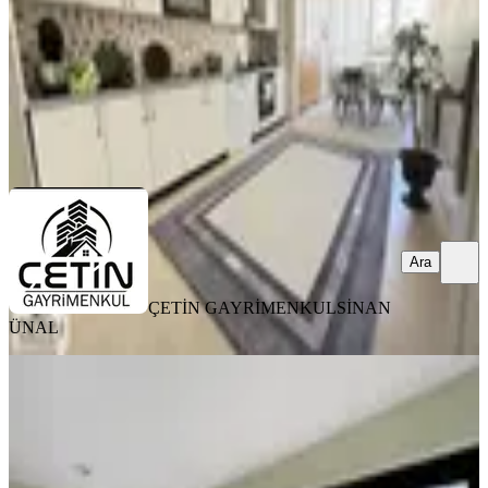
5.215.000 ₺
ÇETİN GAYRİMENKUL
SİNAN ÜNAL
Ara
Ara
ÇETİN GAYRİMENKUL
SİNAN
ÜNAL
BALKONLU
Maarif Ana Cadde Üzeri Yeni Satılık
4+1 Manzaralı Daire
Onikişubat, Maarif Mahallesi