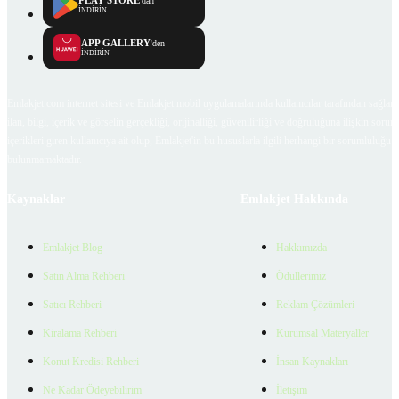
PLAY STORE
'dan
İNDİRİN
APP GALLERY
'den
İNDİRİN
Emlakjet.com internet sitesi ve Emlakjet mobil uygulamalarında kullanıcılar tarafından sağlana
ilan, bilgi, içerik ve görselin gerçekliği, orijinalliği, güvenilirliği ve doğruluğuna ilişkin soru
içerikleri giren kullanıcıya ait olup, Emlakjet'in bu hususlarla ilgili herhangi bir sorumluluğu
bulunmamaktadır.
Kaynaklar
Emlakjet Hakkında
Emlakjet Blog
Hakkımızda
Satın Alma Rehberi
Ödüllerimiz
Satıcı Rehberi
Reklam Çözümleri
Kiralama Rehberi
Kurumsal Materyaller
Konut Kredisi Rehberi
İnsan Kaynakları
Ne Kadar Ödeyebilirim
İletişim