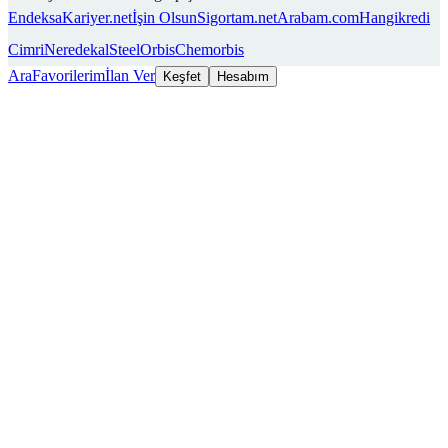
Endeksa
Kariyer.net
İşin Olsun
Sigortam.net
Arabam.com
Hangikredi
Cimri
Neredekal
SteelOrbis
Chemorbis
Ara
Favorilerim
İlan Ver
Keşfet
Hesabım