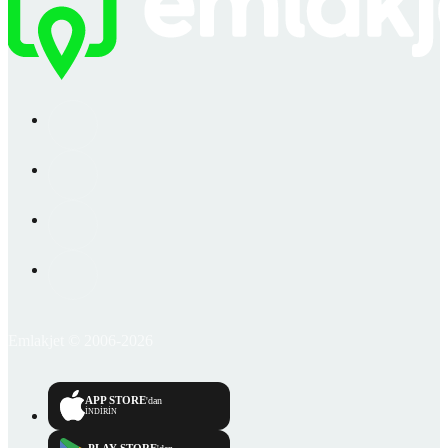
Emlakjet © 2006-2026
APP STORE
'dan
İNDİRİN