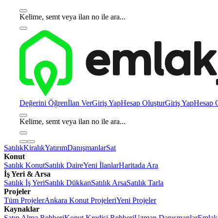
Kelime, semt veya ilan no ile ara...
Değerini Öğren
İlan Ver
Giriş Yap
Hesap Oluştur
Giriş Yap
Hesap O
Kelime, semt veya ilan no ile ara...
Satılık
Kiralık
Yatırım
Danışmanlar
Sat
Konut
Satılık Konut
Satılık Daire
Yeni İlanlar
Haritada Ara
İş Yeri & Arsa
Satılık İş Yeri
Satılık Dükkan
Satılık Arsa
Satılık Tarla
Projeler
Tüm Projeler
Ankara Konut Projeleri
Yeni Projeler
Kaynaklar
Satın Alma Rehberi
Konut Kredisi Rehberi
Uzman Danışmanlar
Emlakj