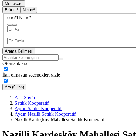
Metrekare
Brüt m²
Net m²
0 m²
1B+ m²
—
Arama Kelimesi
Otomatik ara
İlan olmayan seçenekleri gizle
Ara (0 ilan)
Ana Sayfa
Satılık Kooperatif
Aydın Satılık Kooperatif
Aydın Nazilli Satılık Kooperatif
Nazilli Kardeşköy Mahallesi Satılık Kooperatif
Nazilli Kardeşköy Mahallesi Sat