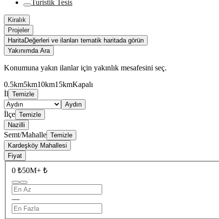
Turistik Tesis
Kiralık
Projeler
Harita
Değerleri ve ilanları tematik haritada görün
Yakınımda Ara
Konumuna yakın ilanlar için yakınlık mesafesini seç.
0.5km
5km
10km
15km
Kapalı
İl
Temizle
Aydın
İlçe
Temizle
Nazilli
Semt/Mahalle
Temizle
Kardeşköy Mahallesi
Fiyat
0 ₺
50M+ ₺
—