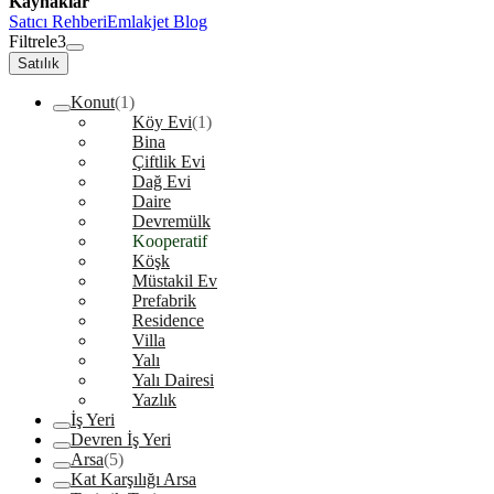
Kaynaklar
Satıcı Rehberi
Emlakjet Blog
Filtrele
3
Satılık
Konut
(1)
Köy Evi
(1)
Bina
Çiftlik Evi
Dağ Evi
Daire
Devremülk
Kooperatif
Köşk
Müstakil Ev
Prefabrik
Residence
Villa
Yalı
Yalı Dairesi
Yazlık
İş Yeri
Devren İş Yeri
Arsa
(5)
Kat Karşılığı Arsa