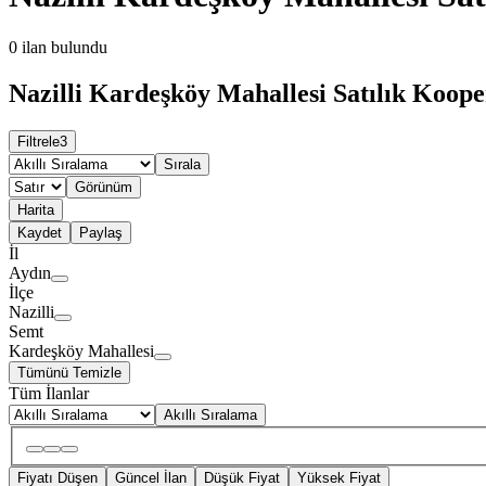
0
ilan bulundu
Nazilli Kardeşköy Mahallesi Satılık Kooper
Filtrele
3
Sırala
Görünüm
Harita
Kaydet
Paylaş
İl
Aydın
İlçe
Nazilli
Semt
Kardeşköy Mahallesi
Tümünü Temizle
Tüm İlanlar
Akıllı Sıralama
Fiyatı Düşen
Güncel İlan
Düşük Fiyat
Yüksek Fiyat