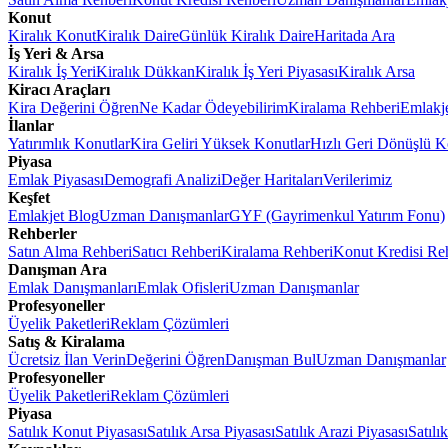
Konut
Kiralık Konut
Kiralık Daire
Günlük Kiralık Daire
Haritada Ara
İş Yeri & Arsa
Kiralık İş Yeri
Kiralık Dükkan
Kiralık İş Yeri Piyasası
Kiralık Arsa
Kiracı Araçları
Kira Değerini Öğren
Ne Kadar Ödeyebilirim
Kiralama Rehberi
Emlakj
İlanlar
Yatırımlık Konutlar
Kira Geliri Yüksek Konutlar
Hızlı Geri Dönüşlü K
Piyasa
Emlak Piyasası
Demografi Analizi
Değer Haritaları
Verilerimiz
Keşfet
Emlakjet Blog
Uzman Danışmanlar
GYF (Gayrimenkul Yatırım Fonu)
Rehberler
Satın Alma Rehberi
Satıcı Rehberi
Kiralama Rehberi
Konut Kredisi Re
Danışman Ara
Emlak Danışmanları
Emlak Ofisleri
Uzman Danışmanlar
Profesyoneller
Üyelik Paketleri
Reklam Çözümleri
Satış & Kiralama
Ücretsiz İlan Verin
Değerini Öğren
Danışman Bul
Uzman Danışmanlar
Profesyoneller
Üyelik Paketleri
Reklam Çözümleri
Piyasa
Satılık Konut Piyasası
Satılık Arsa Piyasası
Satılık Arazi Piyasası
Satılı