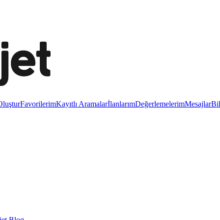
luştur
Favorilerim
Kayıtlı Aramalar
İlanlarım
Değerlemelerim
Mesajlar
Bi
et Blog