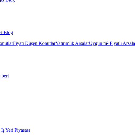
et Blog
onutlar
Fiyatı Düşen Konutlar
Yatırımlık Arsalar
Uygun m² Fiyatlı Arsala
hberi
k İş Yeri Piyasası