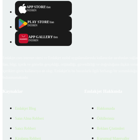
APP STORE
'dan
İNDİRİN
PLAY STORE
'dan
İNDİRİN
APP GALLERY
'den
İNDİRİN
Emlakjet.com internet sitesi ve Emlakjet mobil uygulamalarında kullanıcılar tarafından sağlana
ilan, bilgi, içerik ve görselin gerçekliği, orijinalliği, güvenilirliği ve doğruluğuna ilişkin soru
içerikleri giren kullanıcıya ait olup, Emlakjet'in bu hususlarla ilgili herhangi bir sorumluluğu
bulunmamaktadır.
Kaynaklar
Emlakjet Hakkında
Emlakjet Blog
Hakkımızda
Satın Alma Rehberi
Ödüllerimiz
Satıcı Rehberi
Reklam Çözümleri
Kiralama Rehberi
Kurumsal Materyaller