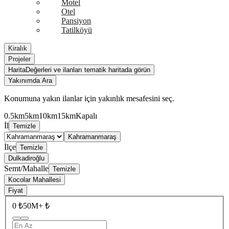
Motel
Otel
Pansiyon
Tatilköyü
Kiralık
Projeler
Harita
Değerleri ve ilanları tematik haritada görün
Yakınımda Ara
Konumuna yakın ilanlar için yakınlık mesafesini seç.
0.5km
5km
10km
15km
Kapalı
İl
Temizle
Kahramanmaraş
İlçe
Temizle
Dulkadiroğlu
Semt/Mahalle
Temizle
Kocolar Mahallesi
Fiyat
0 ₺
50M+ ₺