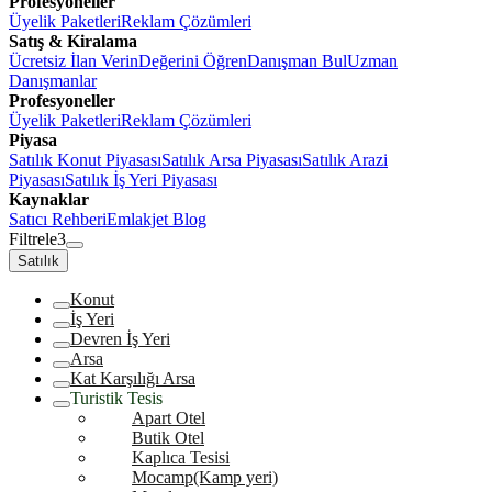
Profesyoneller
Üyelik Paketleri
Reklam Çözümleri
Satış & Kiralama
Ücretsiz İlan Verin
Değerini Öğren
Danışman Bul
Uzman
Danışmanlar
Profesyoneller
Üyelik Paketleri
Reklam Çözümleri
Piyasa
Satılık Konut Piyasası
Satılık Arsa Piyasası
Satılık Arazi
Piyasası
Satılık İş Yeri Piyasası
Kaynaklar
Satıcı Rehberi
Emlakjet Blog
Filtrele
3
Satılık
Konut
İş Yeri
Devren İş Yeri
Arsa
Kat Karşılığı Arsa
Turistik Tesis
Apart Otel
Butik Otel
Kaplıca Tesisi
Mocamp(Kamp yeri)