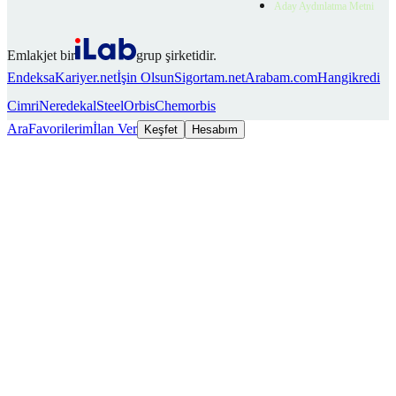
Aday Aydınlatma Metni
Emlakjet bir
grup şirketidir.
Endeksa
Kariyer.net
İşin Olsun
Sigortam.net
Arabam.com
Hangikredi
Cimri
Neredekal
SteelOrbis
Chemorbis
Ara
Favorilerim
İlan Ver
Keşfet
Hesabım