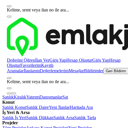
Kelime, semt veya ilan no ile ara...
Değerini Öğren
İlan Ver
Giriş Yap
Hesap Oluştur
Giriş Yap
Hesap
Oluştur
Favorilerim
Kayıtlı
Aramalar
İlanlarım
Değerlemelerim
Mesajlar
Bildirimler
Geri Bildirim
Kelime, semt veya ilan no ile ara...
Satılık
Kiralık
Yatırım
Danışmanlar
Sat
Konut
Satılık Konut
Satılık Daire
Yeni İlanlar
Haritada Ara
İş Yeri & Arsa
Satılık İş Yeri
Satılık Dükkan
Satılık Arsa
Satılık Tarla
Projeler
Tüm Projeler
Ankara Konut Projeleri
Yeni Projeler