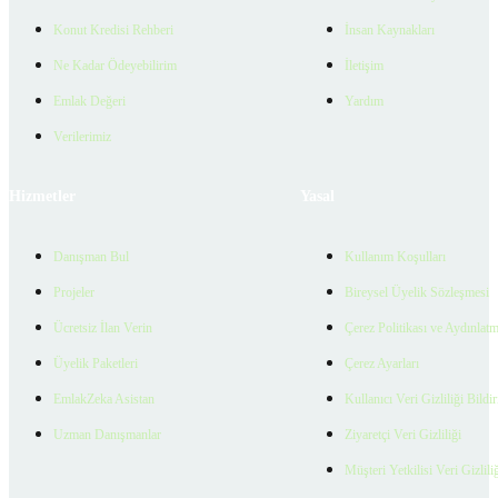
Konut Kredisi Rehberi
İnsan Kaynakları
Ne Kadar Ödeyebilirim
İletişim
Emlak Değeri
Yardım
Verilerimiz
Hizmetler
Yasal
Danışman Bul
Kullanım Koşulları
Projeler
Bireysel Üyelik Sözleşmesi
Ücretsiz İlan Verin
Çerez Politikası ve Aydınlat
Üyelik Paketleri
Çerez Ayarları
EmlakZeka Asistan
Kullanıcı Veri Gizliliği Bildi
Uzman Danışmanlar
Ziyaretçi Veri Gizliliği
Müşteri Yetkilisi Veri Gizlili