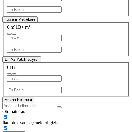
—
Toplam Metrekare
0 m²
1B+ m²
—
En Az Yatak Sayısı
0
1B+
—
Arama Kelimesi
Otomatik ara
İlan olmayan seçenekleri gizle