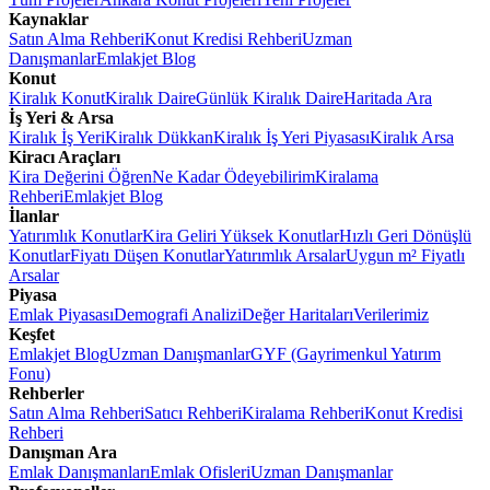
Kaynaklar
Satın Alma Rehberi
Konut Kredisi Rehberi
Uzman
Danışmanlar
Emlakjet Blog
Konut
Kiralık Konut
Kiralık Daire
Günlük Kiralık Daire
Haritada Ara
İş Yeri & Arsa
Kiralık İş Yeri
Kiralık Dükkan
Kiralık İş Yeri Piyasası
Kiralık Arsa
Kiracı Araçları
Kira Değerini Öğren
Ne Kadar Ödeyebilirim
Kiralama
Rehberi
Emlakjet Blog
İlanlar
Yatırımlık Konutlar
Kira Geliri Yüksek Konutlar
Hızlı Geri Dönüşlü
Konutlar
Fiyatı Düşen Konutlar
Yatırımlık Arsalar
Uygun m² Fiyatlı
Arsalar
Piyasa
Emlak Piyasası
Demografi Analizi
Değer Haritaları
Verilerimiz
Keşfet
Emlakjet Blog
Uzman Danışmanlar
GYF (Gayrimenkul Yatırım
Fonu)
Rehberler
Satın Alma Rehberi
Satıcı Rehberi
Kiralama Rehberi
Konut Kredisi
Rehberi
Danışman Ara
Emlak Danışmanları
Emlak Ofisleri
Uzman Danışmanlar