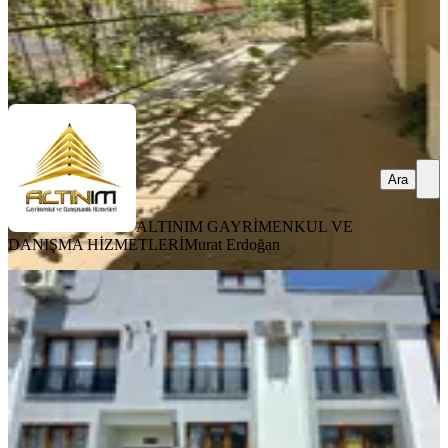
ALTINIM GAYRİMENKUL VE DANIŞMA
HİZMETLERİ
Murat Erdoğan
Ara
Ara
ALTINIM GAYRİMENKUL VE
DANIŞMA HİZMETLERİ
Murat Erdoğan
YENİ
Bergama Gaziosmanpaşa Fırsat
Satılık Sıfır 2+1 Daire
Bergama, Gaziosmanpaşa Mahallesi
2+1
·
85 m²
·
Düz Giriş (Zemin)
·
04.08.2026
3.750.000 ₺