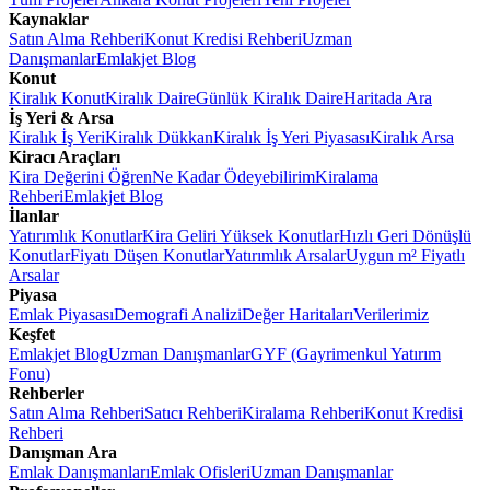
Kaynaklar
Satın Alma Rehberi
Konut Kredisi Rehberi
Uzman
Danışmanlar
Emlakjet Blog
Konut
Kiralık Konut
Kiralık Daire
Günlük Kiralık Daire
Haritada Ara
İş Yeri & Arsa
Kiralık İş Yeri
Kiralık Dükkan
Kiralık İş Yeri Piyasası
Kiralık Arsa
Kiracı Araçları
Kira Değerini Öğren
Ne Kadar Ödeyebilirim
Kiralama
Rehberi
Emlakjet Blog
İlanlar
Yatırımlık Konutlar
Kira Geliri Yüksek Konutlar
Hızlı Geri Dönüşlü
Konutlar
Fiyatı Düşen Konutlar
Yatırımlık Arsalar
Uygun m² Fiyatlı
Arsalar
Piyasa
Emlak Piyasası
Demografi Analizi
Değer Haritaları
Verilerimiz
Keşfet
Emlakjet Blog
Uzman Danışmanlar
GYF (Gayrimenkul Yatırım
Fonu)
Rehberler
Satın Alma Rehberi
Satıcı Rehberi
Kiralama Rehberi
Konut Kredisi
Rehberi
Danışman Ara
Emlak Danışmanları
Emlak Ofisleri
Uzman Danışmanlar