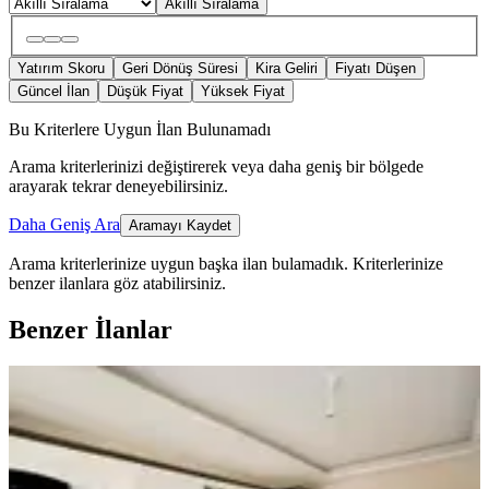
Akıllı Sıralama
Yatırım Skoru
Geri Dönüş Süresi
Kira Geliri
Fiyatı Düşen
Güncel İlan
Düşük Fiyat
Yüksek Fiyat
Bu Kriterlere Uygun İlan Bulunamadı
Arama kriterlerinizi değiştirerek veya daha geniş bir bölgede
arayarak tekrar deneyebilirsiniz.
Daha Geniş Ara
Aramayı Kaydet
Arama kriterlerinize uygun başka ilan bulamadık.
Kriterlerinize
benzer ilanlara göz atabilirsiniz.
Benzer İlanlar
ÖNE ÇIKAN
Mega Gayrimenkulden Fatih Mah
Satılık 3+1 Sıfır Daire
Bergama, Fatih Mahallesi