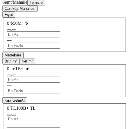
Semt/Mahalle
Temizle
Çamköy Mahallesi
Fiyat
0 ₺
50M+ ₺
—
Metrekare
Brüt m²
Net m²
0 m²
1B+ m²
—
Kira Geliri
AI
0 TL
100B+ TL
—