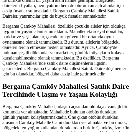
ile birlikte önemli bir yaşam alanı haline gelmiştir. Bölgedeki
dairelerin fiyatları, hem yatırım hem de oturum amaçlı alımlar için
cazip fırsatlar sunmaktadır. Bergama Çamköy Mahallesi Satılık
Daireler, yatırımcılar için de büyük fırsatlar sunmaktadır.
Bergama Çamköy Mahallesi, özellikle çocuklu aileler için oldukça
uygun bir yaşam alanı sunmaktadır. Mahalledeki sosyal donatılar,
parklar ve yeşil alanlar, çocukların güvenli bir ortamda oyun
oynamasına olanak tanımaktadır. Bu durum, ailelerin bölgedeki
daireleri tercih etmesine neden olmaktadır. Ayrıca, Çamköy'de
bulunan çeşitli dükkanlar ve marketler, günlük ihtiyaçların kolayca
karşılanabilmesine olanak tanımaktadır. Bu özellikler, Bergama
Çamköy Mahallesi’nde satılık daire düşünenlerin ilgisini
çekmektedir. Bergama Çamköy Mahallesi Satılık Daire düşünenler
için bu olanaklar, bölgeyi daha cazip hale getirmektedir.
Bergama Çamköy Mahallesi Satılık Daire
Tercihinde Ulaşım ve Yaşam Kolaylığı
Bergama Çamköy Mahallesi, ulaşım açısından oldukça avantajlı bir
konumda yer almaktadır. Mahallede bulunan otobüs durakları,
günlük yaşamı kolaylaştırmaktadır. Öne çıkan otobüs durakları
arasında Çamköy Mahalle Cami durakları yer almakta ve bu durak,
bölgedeki en yoğun kullanılan duraklardan biridir. Çamköy, İzmir’in