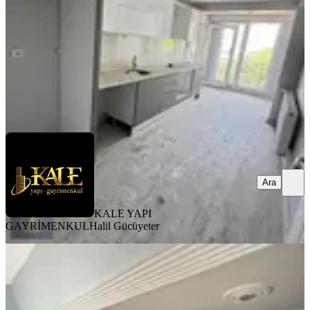
2+1
·
90 m²
·
4. Kat
·
06.08.2026
4.300.000 ₺
KALE YAPI GAYRİMENKUL
Halil Gücüyeter
Ara
Ara
KALE YAPI
GAYRİMENKUL
Halil Gücüyeter
YENİ
Üzmez Gayrimenkuldan Ful Tadilatlı
Satılık 2-1 Daire
Bergama, Barbaros Mahallesi