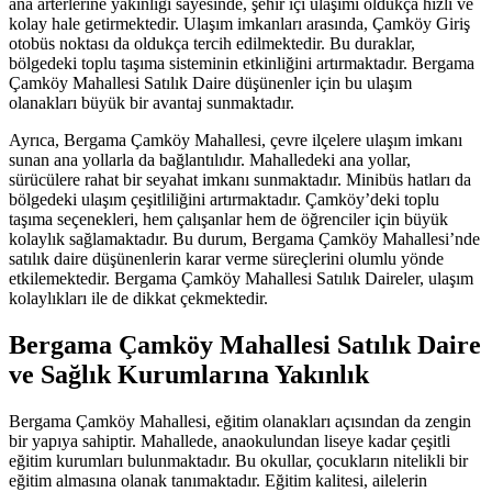
ana arterlerine yakınlığı sayesinde, şehir içi ulaşımı oldukça hızlı ve
kolay hale getirmektedir. Ulaşım imkanları arasında, Çamköy Giriş
otobüs noktası da oldukça tercih edilmektedir. Bu duraklar,
bölgedeki toplu taşıma sisteminin etkinliğini artırmaktadır. Bergama
Çamköy Mahallesi Satılık Daire düşünenler için bu ulaşım
olanakları büyük bir avantaj sunmaktadır.
Ayrıca, Bergama Çamköy Mahallesi, çevre ilçelere ulaşım imkanı
sunan ana yollarla da bağlantılıdır. Mahalledeki ana yollar,
sürücülere rahat bir seyahat imkanı sunmaktadır. Minibüs hatları da
bölgedeki ulaşım çeşitliliğini artırmaktadır. Çamköy’deki toplu
taşıma seçenekleri, hem çalışanlar hem de öğrenciler için büyük
kolaylık sağlamaktadır. Bu durum, Bergama Çamköy Mahallesi’nde
satılık daire düşünenlerin karar verme süreçlerini olumlu yönde
etkilemektedir. Bergama Çamköy Mahallesi Satılık Daireler, ulaşım
kolaylıkları ile de dikkat çekmektedir.
Bergama Çamköy Mahallesi Satılık Daire
ve Sağlık Kurumlarına Yakınlık
Bergama Çamköy Mahallesi, eğitim olanakları açısından da zengin
bir yapıya sahiptir. Mahallede, anaokulundan liseye kadar çeşitli
eğitim kurumları bulunmaktadır. Bu okullar, çocukların nitelikli bir
eğitim almasına olanak tanımaktadır. Eğitim kalitesi, ailelerin