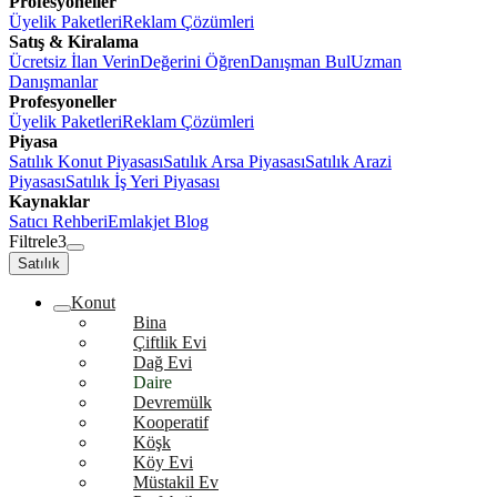
Profesyoneller
Üyelik Paketleri
Reklam Çözümleri
Satış & Kiralama
Ücretsiz İlan Verin
Değerini Öğren
Danışman Bul
Uzman
Danışmanlar
Profesyoneller
Üyelik Paketleri
Reklam Çözümleri
Piyasa
Satılık Konut Piyasası
Satılık Arsa Piyasası
Satılık Arazi
Piyasası
Satılık İş Yeri Piyasası
Kaynaklar
Satıcı Rehberi
Emlakjet Blog
Filtrele
3
Satılık
Konut
Bina
Çiftlik Evi
Dağ Evi
Daire
Devremülk
Kooperatif
Köşk
Köy Evi
Müstakil Ev