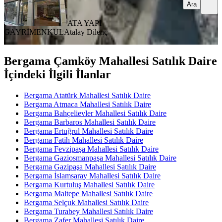
Ara
ATA YAPI
GAYRİMENKUL
Atalay Dilenç
Bergama Çamköy Mahallesi Satılık Daire
İçindeki İlgili İlanlar
Bergama Atatürk Mahallesi Satılık Daire
Bergama Atmaca Mahallesi Satılık Daire
Bergama Bahçelievler Mahallesi Satılık Daire
Bergama Barbaros Mahallesi Satılık Daire
Bergama Ertuğrul Mahallesi Satılık Daire
Bergama Fatih Mahallesi Satılık Daire
Bergama Fevzipaşa Mahallesi Satılık Daire
Bergama Gaziosmanpaşa Mahallesi Satılık Daire
Bergama Gazipaşa Mahallesi Satılık Daire
Bergama İslamsaray Mahallesi Satılık Daire
Bergama Kurtuluş Mahallesi Satılık Daire
Bergama Maltepe Mahallesi Satılık Daire
Bergama Selçuk Mahallesi Satılık Daire
Bergama Turabey Mahallesi Satılık Daire
Bergama Zafer Mahallesi Satılık Daire