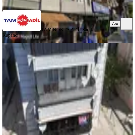
Ara
Ara
TAM NOKTA ADİL
Sadık
Kapancı
BALKONLU
Bergama Fatih Mahallesinde Satılık
Geniş 3+1 Daire
Bergama, Fatih Mahallesi
3+1
·
140 m²
·
Yüksek giriş
·
05.08.2026
3.825.000 ₺
TAM NOKTA ADİL
ismail aksoy
Ara