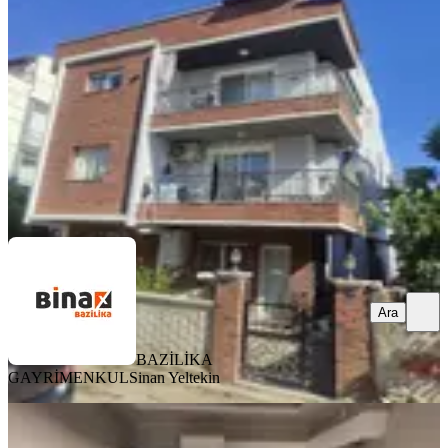
Bergama, Fatih Mahallesi
6+1
·
138 m²
·
2. Kat
·
06.08.2026
7.500.000 ₺
BAZİLİKA GAYRİMENKUL
Sinan Yeltekin
Ara
Ara
BAZİLİKA
GAYRİMENKUL
Sinan Yeltekin
YENİ
Atatürk Mahallesinde Lüks 1+1