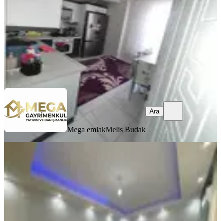
3.950.000 ₺
4.040.000 ₺
Mega emlak
Melis Budak
Ara
Ara
Mega emlak
Melis Budak
YENİ
Zafer Mahallesi Satılık Kapalı Mutfak
1+1 Daire
Bergama, Zafer Mahallesi
1+1
·
49 m²
·
Kot 1
·
06.08.2026