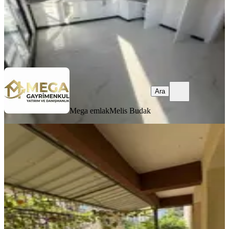
Mega emlak
Melis Budak
Ara
Ara
Mega emlak
Melis Budak
YENİ
Fatih Mah.satılık Bahçe Dubleks
Bergama, Fatih Mahallesi
2+2
·
145 m²
·
Bahçe katı
·
05.08.2026
2.850.000 ₺