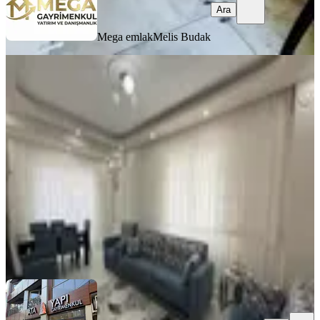
Ara
Mega emlak
Melis Budak
BALKONLU
Ata Gayrimenkulden Ana Cadde
Üstünde 2+1
Bergama, Atatürk Mahallesi
2+1
·
95 m²
·
3. Kat
·
02.08.2026
4.150.000 ₺
ATA YAPI GAYRİMENKUL
Atalay Dilenç
Ara