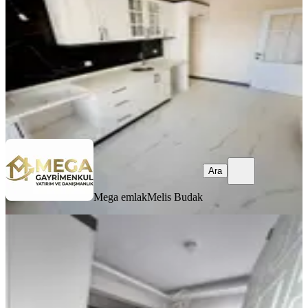
3+1
·
130 m²
·
2. Kat
·
05.08.2026
5.250.000 ₺
Mega emlak
Melis Budak
Ara
Ara
Mega emlak
Melis Budak
ÖNE ÇIKAN
%
2
Mega Gayrimenkul'den Satılık
Atatürk Ma Geniş Ve Ferah 2+1 Daire
Bergama, Atatürk Mahallesi
2+1
·
100 m²
·
Yüksek giriş
·
22.07.2026