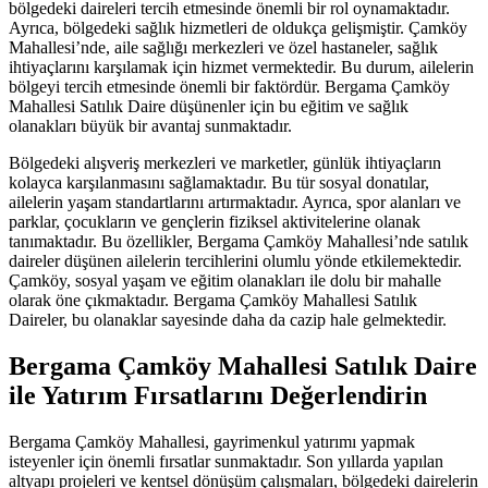
bölgedeki daireleri tercih etmesinde önemli bir rol oynamaktadır.
Ayrıca, bölgedeki sağlık hizmetleri de oldukça gelişmiştir. Çamköy
Mahallesi’nde, aile sağlığı merkezleri ve özel hastaneler, sağlık
ihtiyaçlarını karşılamak için hizmet vermektedir. Bu durum, ailelerin
bölgeyi tercih etmesinde önemli bir faktördür. Bergama Çamköy
Mahallesi Satılık Daire düşünenler için bu eğitim ve sağlık
olanakları büyük bir avantaj sunmaktadır.
Bölgedeki alışveriş merkezleri ve marketler, günlük ihtiyaçların
kolayca karşılanmasını sağlamaktadır. Bu tür sosyal donatılar,
ailelerin yaşam standartlarını artırmaktadır. Ayrıca, spor alanları ve
parklar, çocukların ve gençlerin fiziksel aktivitelerine olanak
tanımaktadır. Bu özellikler, Bergama Çamköy Mahallesi’nde satılık
daireler düşünen ailelerin tercihlerini olumlu yönde etkilemektedir.
Çamköy, sosyal yaşam ve eğitim olanakları ile dolu bir mahalle
olarak öne çıkmaktadır. Bergama Çamköy Mahallesi Satılık
Daireler, bu olanaklar sayesinde daha da cazip hale gelmektedir.
Bergama Çamköy Mahallesi Satılık Daire
ile Yatırım Fırsatlarını Değerlendirin
Bergama Çamköy Mahallesi, gayrimenkul yatırımı yapmak
isteyenler için önemli fırsatlar sunmaktadır. Son yıllarda yapılan
altyapı projeleri ve kentsel dönüşüm çalışmaları, bölgedeki dairelerin