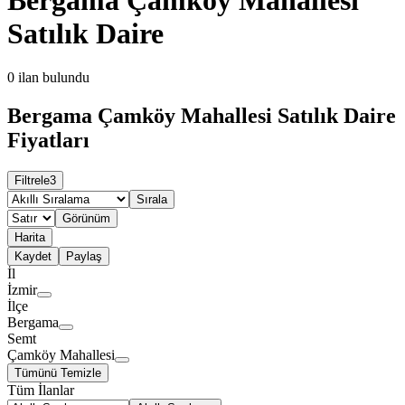
Satılık Daire
0
ilan bulundu
Bergama Çamköy Mahallesi Satılık Daire
Fiyatları
Filtrele
3
Sırala
Görünüm
Harita
Kaydet
Paylaş
İl
İzmir
İlçe
Bergama
Semt
Çamköy Mahallesi
Tümünü Temizle
Tüm İlanlar