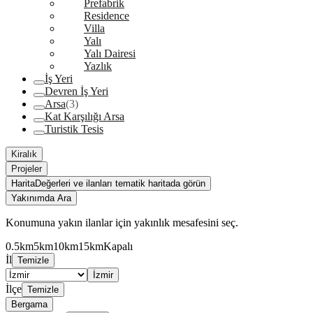
Prefabrik
Residence
Villa
Yalı
Yalı Dairesi
Yazlık
İş Yeri
Devren İş Yeri
Arsa
(3)
Kat Karşılığı Arsa
Turistik Tesis
Kiralık
Projeler
Harita
Değerleri ve ilanları tematik haritada görün
Yakınımda Ara
Konumuna yakın ilanlar için yakınlık mesafesini seç.
0.5km
5km
10km
15km
Kapalı
İl
Temizle
İzmir
İlçe
Temizle
Bergama