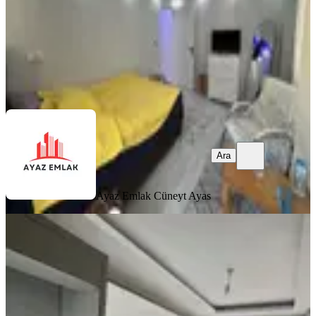
3.000.000 ₺
Ayaz Emlak
Cüneyt Ayas
Ara
Ara
Ayaz Emlak
Cüneyt Ayas
YENİ
Kale Gayrimenkulden
Gaziosmanpaşa Mah Satılık 2+1
Daire
Bergama, Gaziosmanpaşa Mahallesi