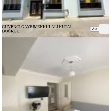
GÜVENCİ GAYRİMENKUL
ALİ KUTAL DOĞRUL
Ara
GÜVENCİ GAYRİMENKUL
ALİ KUTAL
Ara
DOĞRUL
YENİ
Zafer Mahallesi Satılık 4+1 Ters
Dublex
Bergama, Zafer Mahallesi
4+1
·
200 m²
·
Kot 1
·
04.08.2026
5.250.000 ₺
Ayaz Emlak
Cüneyt Ayas
Ara