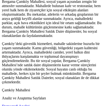
Bergama Çamköy Mahallesi, sosyal yaşam açısından zengin bir
atmosfer sunmaktadır. Mahallede bulunan kafe ve restoranlar, hem
yerel halk hem de ziyaretçiler için sosyal etkileşim alanları
oluşturmaktadır. Bu mekanlar, ailelerin ve arkadaş gruplarının bir
araya geldiği keyifli alanlar sunmaktadır. Ayrıca, mahalledeki
parklar, açık hava etkinlikleri için ideal bir ortam sağlamaktadır. Bu
durum, mahalle kültürünün güçlenmesine katkı sağlamaktadır.
Bergama Çamköy Mahallesi Satılık Daire düşünenler, bu sosyal
olanaklardan da faydalanmaktadır.
Çamköy’deki güvenlik hizmetleri, mahalle sakinlerine huzurlu bir
yaşam sunmaktadır. Kamu güvenliği, bölgedeki yaşam kalitesini
artırmaktadır. Ayrıca, mahalledeki camiler, yerel halkın dini
ihtiyaçlarını karşılamakta ve toplumsal dayanışmayı
güçlendirmektedir. Bu tür sosyal yapılar, Bergama Çamköy
Mahallesi’nde satılık daire düşünenlerin karar verme süreçlerini
olumlu yönde etkilemektedir. Sosyal hayatın canlı olduğu bu
mahallede, herkes için bir şeyler bulmak mümkündür. Bergama
Çamköy Mahallesi Satılık Daireler, sosyal olanakları ile de dikkat
çekmektedir.
Çamköy Mahallesi
Analiz ve Araştırma Sayfaları