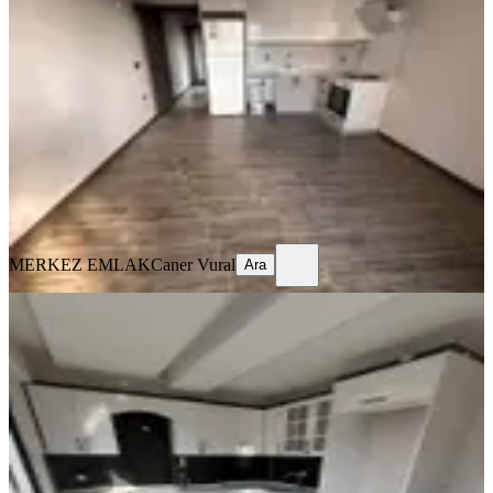
Satılık Daire Fırsat!!!
Bergama, Atatürk Mahallesi
1+1
·
50 m²
·
Yüksek giriş
·
05.08.2026
2.800.000 ₺
MERKEZ EMLAK
Caner Vural
Ara
MERKEZ EMLAK
Caner Vural
Ara
YENİ
Mega Gayrimenkulden Fatih Mah
Satılık Sıfır 2+1 Daire
Bergama, Fatih Mahallesi
2+1
·
90 m²
·
2. Kat
·
05.08.2026
4.250.000 ₺