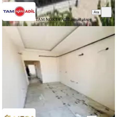
Ara
TAM NOKTA ADİL
ismail aksoy
MANZARALI
Mega Gayrimenkulden Atatürk
Mahallesinde Satılık 2+1 Sıfır Daire
Bergama, Atatürk Mahallesi
2+1
·
95 m²
·
3. Kat
·
03.08.2026
3.850.000 ₺
Mega emlak
Melis Budak
Ara