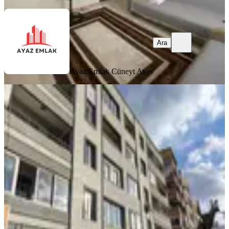
Ara
Ayaz Emlak
Cüneyt Ayas
BALKONLU
Bergama Atatürk Bulvarı Cadde Üstü
3+1 Daire
Bergama, Bahçelievler Mahallesi
3+1
·
120 m²
·
3. Kat
·
05.08.2026
3.000.000 ₺
TAM NOKTA ADİL
Sadık Kapancı