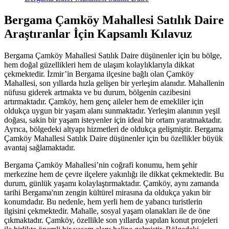
Bergama Çamköy Mahallesi Satılık Daire
Araştıranlar İçin Kapsamlı Kılavuz
Bergama Çamköy Mahallesi Satılık Daire düşünenler için bu bölge,
hem doğal güzellikleri hem de ulaşım kolaylıklarıyla dikkat
çekmektedir. İzmir’in Bergama ilçesine bağlı olan Çamköy
Mahallesi, son yıllarda hızla gelişen bir yerleşim alanıdır. Mahallenin
nüfusu giderek artmakta ve bu durum, bölgenin cazibesini
artırmaktadır. Çamköy, hem genç aileler hem de emekliler için
oldukça uygun bir yaşam alanı sunmaktadır. Yerleşim alanının yeşil
doğası, sakin bir yaşam isteyenler için ideal bir ortam yaratmaktadır.
Ayrıca, bölgedeki altyapı hizmetleri de oldukça gelişmiştir. Bergama
Çamköy Mahallesi Satılık Daire düşünenler için bu özellikler büyük
avantaj sağlamaktadır.
Bergama Çamköy Mahallesi’nin coğrafi konumu, hem şehir
merkezine hem de çevre ilçelere yakınlığı ile dikkat çekmektedir. Bu
durum, günlük yaşamı kolaylaştırmaktadır. Çamköy, aynı zamanda
tarihi Bergama'nın zengin kültürel mirasına da oldukça yakın bir
konumdadır. Bu nedenle, hem yerli hem de yabancı turistlerin
ilgisini çekmektedir. Mahalle, sosyal yaşam olanakları ile de öne
çıkmaktadır. Çamköy, özellikle son yıllarda yapılan konut projeleri