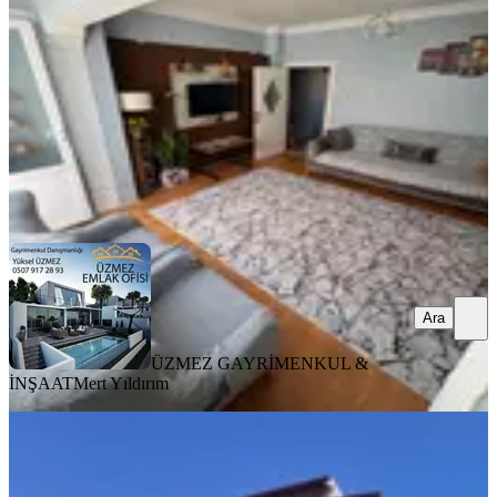
2+1
·
120 m²
·
1. Kat
·
06.08.2026
2.800.000 ₺
ÜZMEZ GAYRİMENKUL & İNŞAAT
Mert Yıldırım
Ara
Ara
ÜZMEZ GAYRİMENKUL &
İNŞAAT
Mert Yıldırım
YENİ
Fatih Mah. 3 Ayrı Daireye Bölünmüş
Yüksek Kira Getirili Dublex