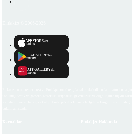
Emlakjet © 2006-2026
APP STORE
'dan
İNDİRİN
PLAY STORE
'dan
İNDİRİN
APP GALLERY
'den
İNDİRİN
Emlakjet.com internet sitesi ve Emlakjet mobil uygulamalarında kullanıcılar tarafından sağlana
ilan, bilgi, içerik ve görselin gerçekliği, orijinalliği, güvenilirliği ve doğruluğuna ilişkin soru
içerikleri giren kullanıcıya ait olup, Emlakjet'in bu hususlarla ilgili herhangi bir sorumluluğu
bulunmamaktadır.
Kaynaklar
Emlakjet Hakkında