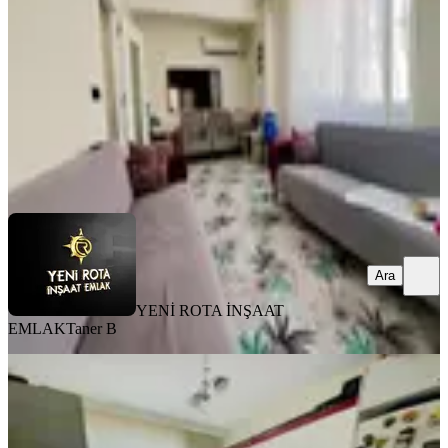
2+1
·
80 m²
·
1. Kat
·
04.08.2026
2.300.000 ₺
YENİ ROTA İNŞAAT EMLAK
Taner B
Ara
Ara
YENİ ROTA İNŞAAT
EMLAK
Taner B
BALKONLU
Kuzeyçevreyolu Derdiment Mevki
Satılık Uygun Fiyata 3+1 Daire
Dulkadiroğlu, Bayazıtlı Mahallesi