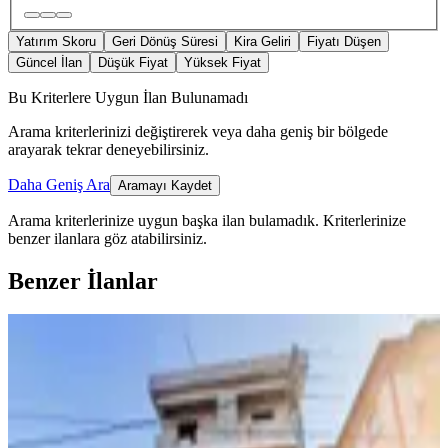
Yatırım Skoru
Geri Dönüş Süresi
Kira Geliri
Fiyatı Düşen
Güncel İlan
Düşük Fiyat
Yüksek Fiyat
Bu Kriterlere Uygun İlan Bulunamadı
Arama kriterlerinizi değiştirerek veya daha geniş bir bölgede
arayarak tekrar deneyebilirsiniz.
Daha Geniş Ara
Aramayı Kaydet
Arama kriterlerinize uygun başka ilan bulamadık.
Kriterlerinize
benzer ilanlara göz atabilirsiniz.
Benzer İlanlar
YENİ
Germenıcıa'dan Pıazza'ya Çok Yakın
Yeni Yapı Satılık 1+1 Daire
Dulkadiroğlu, Egemenlik Mahallesi
1+1
·
50 m²
·
3. Kat
·
05.08.2026