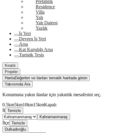
Prefabrik
Residence
Villa
Yalı
Yalı Dairesi
Yazlık
İş Yeri
Devren İş Yeri
Arsa
Kat Karşılığı Arsa
Turistik Tesis
Kiralık
Projeler
Harita
Değerleri ve ilanları tematik haritada görün
Yakınımda Ara
Konumuna yakın ilanlar için yakınlık mesafesini seç.
0.5km
5km
10km
15km
Kapalı
İl
Temizle
Kahramanmaraş
İlçe
Temizle
Dulkadiroğlu