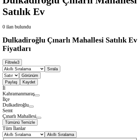
Satılık Ev
0
ilan bulundu
Dulkadiroğlu Çınarlı Mahallesi Satılık Ev
Fiyatları
Filtrele
3
Sırala
Görünüm
Paylaş
Kaydet
İl
Kahramanmaraş
İlçe
Dulkadiroğlu
Semt
Çınarlı Mahallesi
Tümünü Temizle
Tüm İlanlar
Akıllı Sıralama