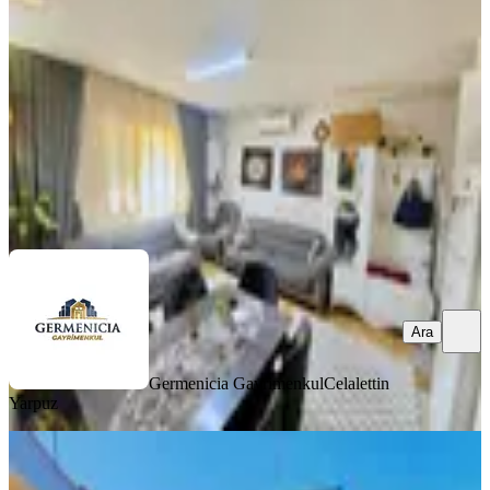
Dulkadiroğlu, Karataş Mahallesi
1+1
·
55 m²
·
Yüksek giriş
·
01.08.2026
1.450.000 ₺
Germenicia Gayrimenkul
Celalettin Yarpuz
Ara
Ara
Germenicia Gayrimenkul
Celalettin
Yarpuz
MANZARALI
Germenicia'dan Eyüp Sultan Mh.de
2023 Sonrası Çelik Müstakilev