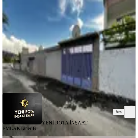
Yeni Rota'dan Yavuz Selim Mh.
Satılık Tek Katlı Müstakil Ev
Dulkadiroğlu, Yavuz Selim Mahallesi
3+1
·
130 m²
·
31.07.2026
3.700.000 ₺
YENİ ROTA İNŞAAT EMLAK
Taner B
Ara
Ara
YENİ ROTA İNŞAAT
EMLAK
Taner B