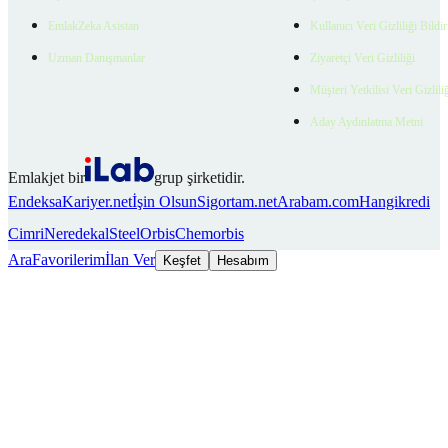
EmlakZeka Asistan
Kullanıcı Veri Gizliliği Bildi
Uzman Danışmanlar
Ziyaretçi Veri Gizliliği
Müşteri Yetkilisi Veri Gizlili
Aday Aydınlatma Metni
Emlakjet bir
grup şirketidir.
Endeksa
Kariyer.net
İşin Olsun
Sigortam.net
Arabam.com
Hangikredi
Cimri
Neredekal
SteelOrbis
Chemorbis
Ara
Favorilerim
İlan Ver
Keşfet
Hesabım