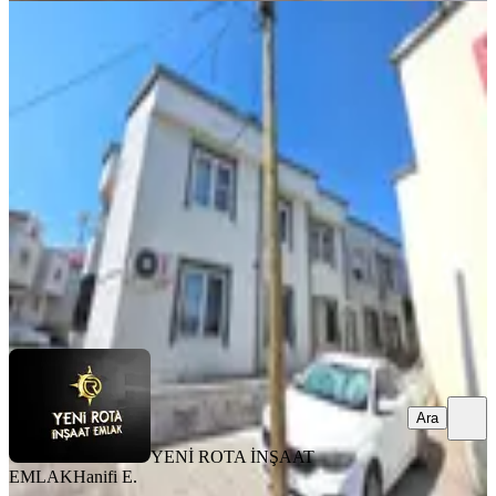
MANZARALI
Yeni Rota'dan Sütçü İmam
Muhtarlığı Yanında 2+1 Satılık Daire
Dulkadiroğlu, Sütçü İmam Mahallesi
2+1
·
90 m²
·
1. Kat
·
31.07.2026
2.300.000 ₺
YENİ ROTA İNŞAAT EMLAK
Hanifi E.
Ara
Ara
YENİ ROTA İNŞAAT
EMLAK
Hanifi E.