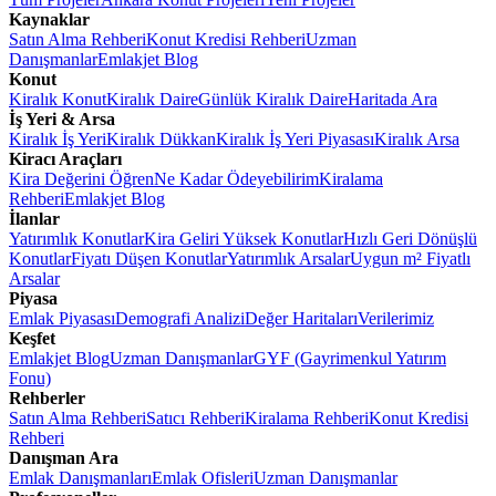
Kaynaklar
Satın Alma Rehberi
Konut Kredisi Rehberi
Uzman
Danışmanlar
Emlakjet Blog
Konut
Kiralık Konut
Kiralık Daire
Günlük Kiralık Daire
Haritada Ara
İş Yeri & Arsa
Kiralık İş Yeri
Kiralık Dükkan
Kiralık İş Yeri Piyasası
Kiralık Arsa
Kiracı Araçları
Kira Değerini Öğren
Ne Kadar Ödeyebilirim
Kiralama
Rehberi
Emlakjet Blog
İlanlar
Yatırımlık Konutlar
Kira Geliri Yüksek Konutlar
Hızlı Geri Dönüşlü
Konutlar
Fiyatı Düşen Konutlar
Yatırımlık Arsalar
Uygun m² Fiyatlı
Arsalar
Piyasa
Emlak Piyasası
Demografi Analizi
Değer Haritaları
Verilerimiz
Keşfet
Emlakjet Blog
Uzman Danışmanlar
GYF (Gayrimenkul Yatırım
Fonu)
Rehberler
Satın Alma Rehberi
Satıcı Rehberi
Kiralama Rehberi
Konut Kredisi
Rehberi
Danışman Ara
Emlak Danışmanları
Emlak Ofisleri
Uzman Danışmanlar