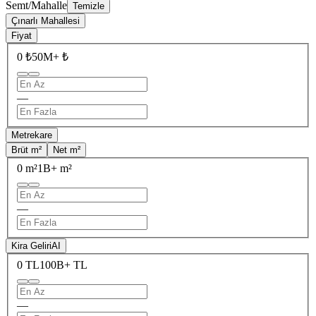
Semt/Mahalle
Temizle
Çınarlı Mahallesi
Fiyat
0 ₺
50M+ ₺
—
Metrekare
Brüt m²
Net m²
0 m²
1B+ m²
—
Kira Geliri
AI
0 TL
100B+ TL
—