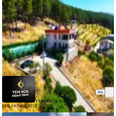
Yeni Rota Emlaktan Müstakil Tapulu
Bağ Evi Ve Arsası
Dulkadiroğlu, Pınarbaşı Mahallesi
3+1
·
160 m²
·
31.07.2026
12.500.000 ₺
YENİ ROTA İNŞAAT EMLAK
Faruk ATCI
Ara
Ara
YENİ ROTA İNŞAAT
EMLAK
Faruk ATCI
BALKONLU