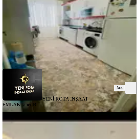
3+1
·
140 m²
·
6. Kat
·
03.08.2026
2.800.000 ₺
YENİ ROTA İNŞAAT EMLAK
Taner B
Ara
Ara
YENİ ROTA İNŞAAT
EMLAK
Taner B
MANZARALI
Germenicia'dan Satılık Karacasu
Karataş Tokide Tadilatlı 1+1