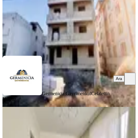
2.250.000 ₺
Germenicia Gayrimenkul
Celalettin Yarpuz
Ara
Ara
Germenicia Gayrimenkul
Celalettin
Yarpuz
YENİ
Yeni Rota' Dan Yahya Kemalde
Satılık 2+1 Daire
Dulkadiroğlu, Yahya Kemal Mahallesi