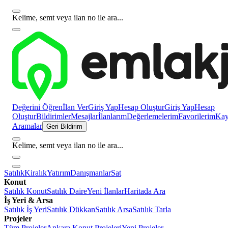
Kelime, semt veya ilan no ile ara...
Değerini Öğren
İlan Ver
Giriş Yap
Hesap Oluştur
Giriş Yap
Hesap
Oluştur
Bildirimler
Mesajlar
İlanlarım
Değerlemelerim
Favorilerim
Kayı
Aramalar
Geri Bildirim
Kelime, semt veya ilan no ile ara...
Satılık
Kiralık
Yatırım
Danışmanlar
Sat
Konut
Satılık Konut
Satılık Daire
Yeni İlanlar
Haritada Ara
İş Yeri & Arsa
Satılık İş Yeri
Satılık Dükkan
Satılık Arsa
Satılık Tarla
Projeler
Tüm Projeler
Ankara Konut Projeleri
Yeni Projeler