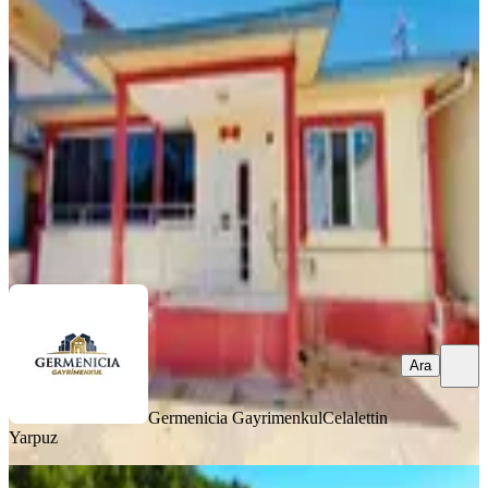
Dulkadiroğlu, Eyüp Sultan Mahallesi
2+1
·
135 m²
·
01.08.2026
4.250.000 ₺
Germenicia Gayrimenkul
Celalettin Yarpuz
Ara
Ara
Germenicia Gayrimenkul
Celalettin
Yarpuz
MANZARALI