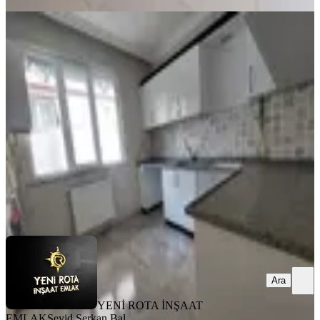
MANZARALI
Ballıca Mahallesi - Az Katlı - Uygun
Fiyat - Satılık 2+1 Daire
Dulkadiroğlu, Ballıca Mahallesi
2+1
·
90 m²
·
Düz Giriş (Zemin)
·
31.07.2026
1.825.000 ₺
YENİ ROTA İNŞAAT EMLAK
Seyid Serkan Bal
Ara
Ara
YENİ ROTA İNŞAAT
EMLAK
Seyid Serkan Bal