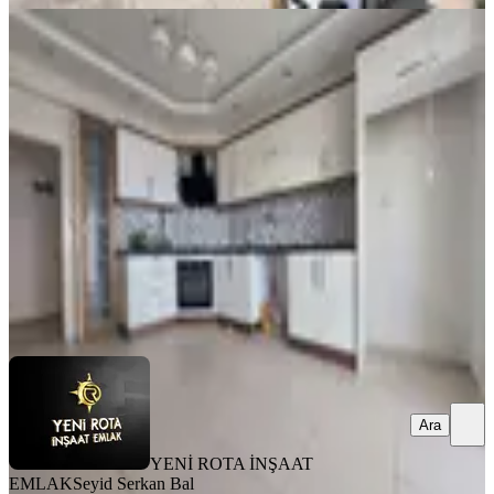
MANZARALI
Yeni Rota'dan - Doğukent -
Güneşevler Civarı Satılık 4+1 Daire
Dulkadiroğlu, Doğu Kent Mahallesi
4+1
·
195 m²
·
7. Kat
·
31.07.2026
5.250.000 ₺
YENİ ROTA İNŞAAT EMLAK
Seyid Serkan Bal
Ara
Ara
YENİ ROTA İNŞAAT
EMLAK
Seyid Serkan Bal