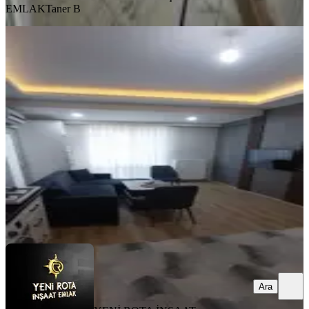
EMLAK
Taner B
MANZARALI
Yeni Rota Emlaktan Yeni Yapı 2+0
Daire
Dulkadiroğlu, Bahçeli Evler Mahallesi
2+0
·
65 m²
·
1. Kat
·
31.07.2026
2.825.000 ₺
YENİ ROTA İNŞAAT EMLAK
Taner B
Ara
Ara