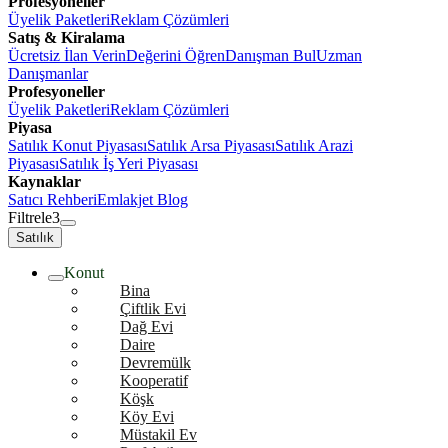
Profesyoneller
Üyelik Paketleri
Reklam Çözümleri
Satış & Kiralama
Ücretsiz İlan Verin
Değerini Öğren
Danışman Bul
Uzman
Danışmanlar
Profesyoneller
Üyelik Paketleri
Reklam Çözümleri
Piyasa
Satılık Konut Piyasası
Satılık Arsa Piyasası
Satılık Arazi
Piyasası
Satılık İş Yeri Piyasası
Kaynaklar
Satıcı Rehberi
Emlakjet Blog
Filtrele
3
Satılık
Konut
Bina
Çiftlik Evi
Dağ Evi
Daire
Devremülk
Kooperatif
Köşk
Köy Evi
Müstakil Ev