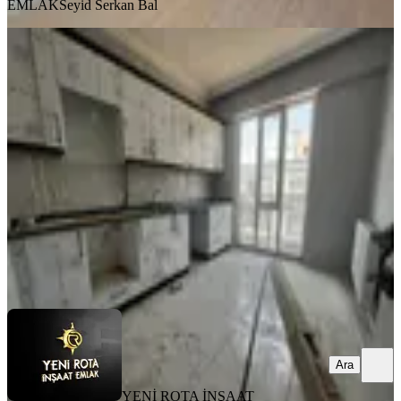
EMLAK
Seyid Serkan Bal
SIFIR BİNA
Yeni Rota'dan Aslanbey Mh. Satılık
2+1 Daire
Dulkadiroğlu, Aslan Bey Mahallesi
2+1
·
95 m²
·
4. Kat
·
31.07.2026
2.950.000 ₺
YENİ ROTA İNŞAAT EMLAK
Taner B
Ara
Ara
YENİ ROTA İNŞAAT