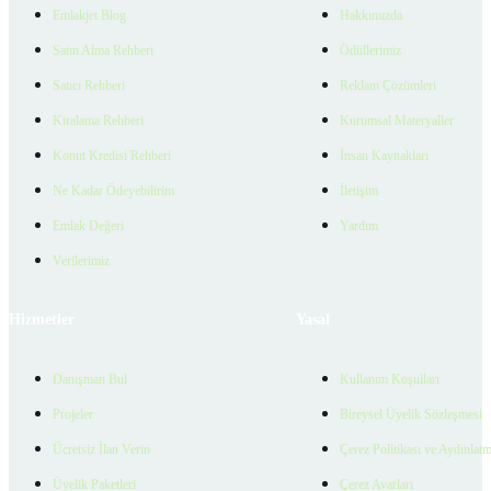
Emlakjet Blog
Hakkımızda
Satın Alma Rehberi
Ödüllerimiz
Satıcı Rehberi
Reklam Çözümleri
Kiralama Rehberi
Kurumsal Materyaller
Konut Kredisi Rehberi
İnsan Kaynakları
Ne Kadar Ödeyebilirim
İletişim
Emlak Değeri
Yardım
Verilerimiz
Hizmetler
Yasal
Danışman Bul
Kullanım Koşulları
Projeler
Bireysel Üyelik Sözleşmesi
Ücretsiz İlan Verin
Çerez Politikası ve Aydınlat
Üyelik Paketleri
Çerez Ayarları