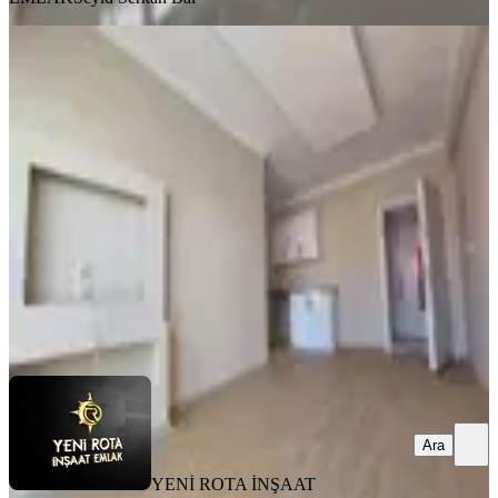
MANZARALI
Sgk Civarı - Yatırımlık - Uygun -
Masrafsız Satılık 1+1 Daire
Dulkadiroğlu, Mehmet Akif Mahallesi
1+1
·
40 m²
·
2. Kat
·
31.07.2026
1.075.000 ₺
YENİ ROTA İNŞAAT EMLAK
Seyid Serkan Bal
Ara
Ara
YENİ ROTA İNŞAAT