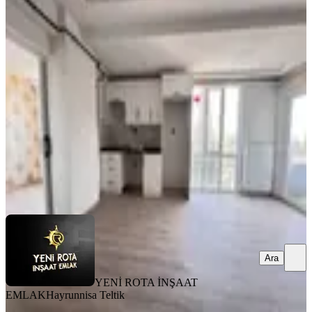
MANZARALI
Yeni Rota'dan Yeni Yapı Lüx 2+0
Satılık Daire
Dulkadiroğlu, Bahçeli Evler Mahallesi
2+0
·
80 m²
·
3. Kat
·
31.07.2026
2.850.000 ₺
YENİ ROTA İNŞAAT EMLAK
Hayrunnisa Teltik
Ara
Ara
YENİ ROTA İNŞAAT
EMLAK
Hayrunnisa Teltik