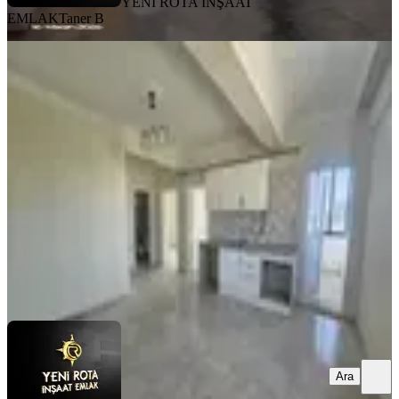
YENİ ROTA İNŞAAT
EMLAK
Taner B
SIFIR BİNA
Yeni Rota Emlaktan Ara Kat Satılık
Daire
Dulkadiroğlu, Mehmet Akif Mahallesi
2+0
·
75 m²
·
2. Kat
·
31.07.2026
2.350.000 ₺
YENİ ROTA İNŞAAT EMLAK
Faruk ATCI
Ara
Ara