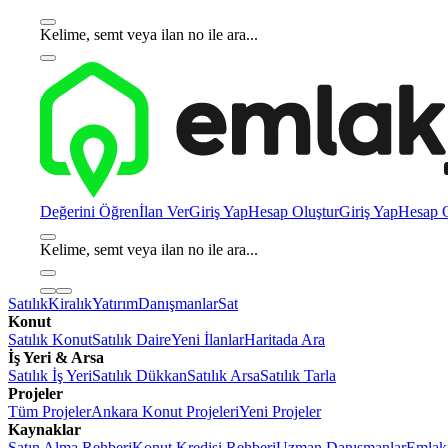
Kelime, semt veya ilan no ile ara...
Değerini Öğren
İlan Ver
Giriş Yap
Hesap Oluştur
Giriş Yap
Hesap O
Kelime, semt veya ilan no ile ara...
Satılık
Kiralık
Yatırım
Danışmanlar
Sat
Konut
Satılık Konut
Satılık Daire
Yeni İlanlar
Haritada Ara
İş Yeri & Arsa
Satılık İş Yeri
Satılık Dükkan
Satılık Arsa
Satılık Tarla
Projeler
Tüm Projeler
Ankara Konut Projeleri
Yeni Projeler
Kaynaklar
Satın Alma Rehberi
Konut Kredisi Rehberi
Uzman Danışmanlar
Emlakj