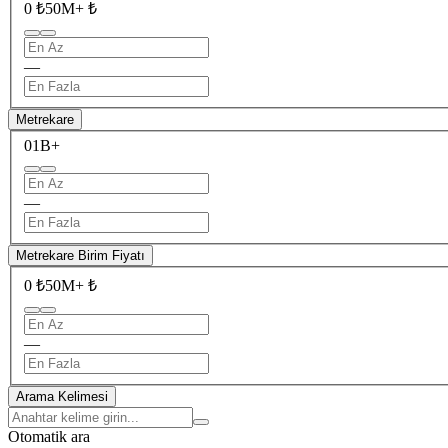
0 ₺
50M+ ₺
—
Metrekare
0
1B+
—
Metrekare Birim Fiyatı
0 ₺
50M+ ₺
—
Arama Kelimesi
Otomatik ara