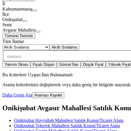
İl
Kahramanmaraş
İlçe
Onikişubat
Semt
Avgasır Mahallesi
Tümünü Temizle
Tüm İlanlar
Akıllı Sıralama
Yatırım Skoru
Fiyatı Düşen
Güncel İlan
Düşük Fiyat
Yüksek Fiyat
Bu Kriterlere Uygun İlan Bulunamadı
Arama kriterlerinizi değiştirerek veya daha geniş bir bölgede arayarak 
Daha Geniş Ara
Aramayı Kaydet
Onikişubat Avgasır Mahallesi Satılık Konut/
Onikişubat Hayrullah Mahallesi Satılık Konut/Ticaret Alanı
Onikişubat Tekerek Mahallesi Satılık Konut/Ticaret Alanı
Onikişubat Üngüt Mahallesi Satılık Konut/Ticaret Alanı