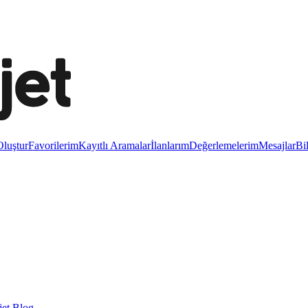
luştur
Favorilerim
Kayıtlı Aramalar
İlanlarım
Değerlemelerim
Mesajlar
Bi
et Blog