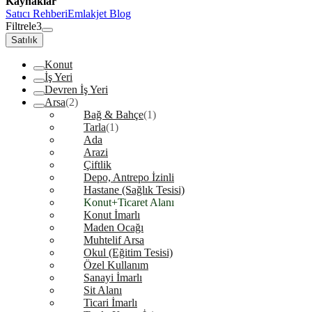
Kaynaklar
Satıcı Rehberi
Emlakjet Blog
Filtrele
3
Satılık
Konut
İş Yeri
Devren İş Yeri
Arsa
(2)
Bağ & Bahçe
(1)
Tarla
(1)
Ada
Arazi
Çiftlik
Depo, Antrepo İzinli
Hastane (Sağlık Tesisi)
Konut+Ticaret Alanı
Konut İmarlı
Maden Ocağı
Muhtelif Arsa
Okul (Eğitim Tesisi)
Özel Kullanım
Sanayi İmarlı
Sit Alanı
Ticari İmarlı