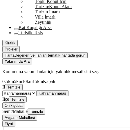
Toplu Konut İçin
Turizm/Konut Alanı
Turizm İmarlı
Villa İmarlı
Zeytinlik
Kat Karşılığı Arsa
Turistik Tesis
Kiralık
Projeler
Harita
Değerleri ve ilanları tematik haritada görün
Yakınımda Ara
Konumuna yakın ilanlar için yakınlık mesafesini seç.
0.5km
5km
10km
15km
Kapalı
İl
Temizle
Kahramanmaraş
İlçe
Temizle
Onikişubat
Semt/Mahalle
Temizle
Avgasır Mahallesi
Fiyat