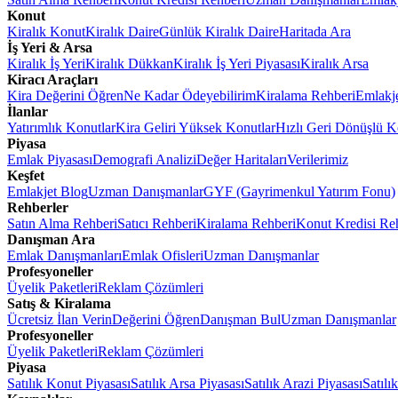
Konut
Kiralık Konut
Kiralık Daire
Günlük Kiralık Daire
Haritada Ara
İş Yeri & Arsa
Kiralık İş Yeri
Kiralık Dükkan
Kiralık İş Yeri Piyasası
Kiralık Arsa
Kiracı Araçları
Kira Değerini Öğren
Ne Kadar Ödeyebilirim
Kiralama Rehberi
Emlakj
İlanlar
Yatırımlık Konutlar
Kira Geliri Yüksek Konutlar
Hızlı Geri Dönüşlü K
Piyasa
Emlak Piyasası
Demografi Analizi
Değer Haritaları
Verilerimiz
Keşfet
Emlakjet Blog
Uzman Danışmanlar
GYF (Gayrimenkul Yatırım Fonu)
Rehberler
Satın Alma Rehberi
Satıcı Rehberi
Kiralama Rehberi
Konut Kredisi Re
Danışman Ara
Emlak Danışmanları
Emlak Ofisleri
Uzman Danışmanlar
Profesyoneller
Üyelik Paketleri
Reklam Çözümleri
Satış & Kiralama
Ücretsiz İlan Verin
Değerini Öğren
Danışman Bul
Uzman Danışmanlar
Profesyoneller
Üyelik Paketleri
Reklam Çözümleri
Piyasa
Satılık Konut Piyasası
Satılık Arsa Piyasası
Satılık Arazi Piyasası
Satılı