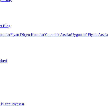
et Blog
onutlar
Fiyatı Düşen Konutlar
Yatırımlık Arsalar
Uygun m² Fiyatlı Arsala
hberi
k İş Yeri Piyasası