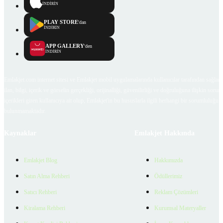
İNDİRİN
PLAY STORE
'dan
İNDİRİN
APP GALLERY
'den
İNDİRİN
Emlakjet.com internet sitesi ve Emlakjet mobil uygulamalarında kullanıcılar tarafından sağlana
ilan, bilgi, içerik ve görselin gerçekliği, orijinalliği, güvenilirliği ve doğruluğuna ilişkin soru
içerikleri giren kullanıcıya ait olup, Emlakjet'in bu hususlarla ilgili herhangi bir sorumluluğu
bulunmamaktadır.
Kaynaklar
Emlakjet Hakkında
Emlakjet Blog
Hakkımızda
Satın Alma Rehberi
Ödüllerimiz
Satıcı Rehberi
Reklam Çözümleri
Kiralama Rehberi
Kurumsal Materyaller