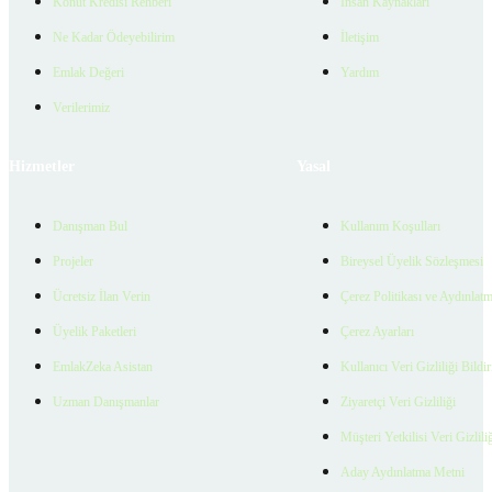
Konut Kredisi Rehberi
İnsan Kaynakları
Ne Kadar Ödeyebilirim
İletişim
Emlak Değeri
Yardım
Verilerimiz
Hizmetler
Yasal
Danışman Bul
Kullanım Koşulları
Projeler
Bireysel Üyelik Sözleşmesi
Ücretsiz İlan Verin
Çerez Politikası ve Aydınlat
Üyelik Paketleri
Çerez Ayarları
EmlakZeka Asistan
Kullanıcı Veri Gizliliği Bildi
Uzman Danışmanlar
Ziyaretçi Veri Gizliliği
Müşteri Yetkilisi Veri Gizlili
Aday Aydınlatma Metni