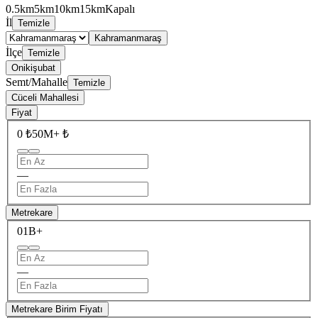
0.5km
5km
10km
15km
Kapalı
İl
Temizle
Kahramanmaraş
İlçe
Temizle
Onikişubat
Semt/Mahalle
Temizle
Cüceli Mahallesi
Fiyat
0 ₺
50M+ ₺
—
Metrekare
0
1B+
—
Metrekare Birim Fiyatı