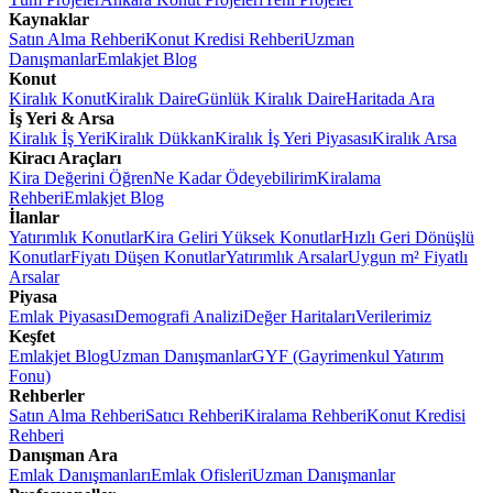
Kaynaklar
Satın Alma Rehberi
Konut Kredisi Rehberi
Uzman
Danışmanlar
Emlakjet Blog
Konut
Kiralık Konut
Kiralık Daire
Günlük Kiralık Daire
Haritada Ara
İş Yeri & Arsa
Kiralık İş Yeri
Kiralık Dükkan
Kiralık İş Yeri Piyasası
Kiralık Arsa
Kiracı Araçları
Kira Değerini Öğren
Ne Kadar Ödeyebilirim
Kiralama
Rehberi
Emlakjet Blog
İlanlar
Yatırımlık Konutlar
Kira Geliri Yüksek Konutlar
Hızlı Geri Dönüşlü
Konutlar
Fiyatı Düşen Konutlar
Yatırımlık Arsalar
Uygun m² Fiyatlı
Arsalar
Piyasa
Emlak Piyasası
Demografi Analizi
Değer Haritaları
Verilerimiz
Keşfet
Emlakjet Blog
Uzman Danışmanlar
GYF (Gayrimenkul Yatırım
Fonu)
Rehberler
Satın Alma Rehberi
Satıcı Rehberi
Kiralama Rehberi
Konut Kredisi
Rehberi
Danışman Ara
Emlak Danışmanları
Emlak Ofisleri
Uzman Danışmanlar