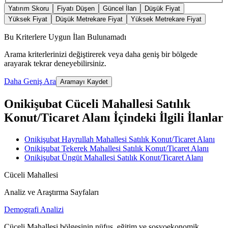
Yatırım Skoru
Fiyatı Düşen
Güncel İlan
Düşük Fiyat
Yüksek Fiyat
Düşük Metrekare Fiyat
Yüksek Metrekare Fiyat
Bu Kriterlere Uygun İlan Bulunamadı
Arama kriterlerinizi değiştirerek veya daha geniş bir bölgede
arayarak tekrar deneyebilirsiniz.
Daha Geniş Ara
Aramayı Kaydet
Onikişubat Cüceli Mahallesi Satılık
Konut/Ticaret Alanı İçindeki İlgili İlanlar
Onikişubat Hayrullah Mahallesi Satılık Konut/Ticaret Alanı
Onikişubat Tekerek Mahallesi Satılık Konut/Ticaret Alanı
Onikişubat Üngüt Mahallesi Satılık Konut/Ticaret Alanı
Cüceli Mahallesi
Analiz ve Araştırma Sayfaları
Demografi Analizi
Cüceli Mahallesi bölgesinin nüfus, eğitim ve sosyoekonomik