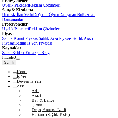
Profesyoneller
Üyelik Paketleri
Reklam Çözümleri
Satış & Kiralama
Ücretsiz İlan Verin
Değerini Öğren
Danışman Bul
Uzman
Danışmanlar
Profesyoneller
Üyelik Paketleri
Reklam Çözümleri
Piyasa
Satılık Konut Piyasası
Satılık Arsa Piyasası
Satılık Arazi
Piyasası
Satılık İş Yeri Piyasası
Kaynaklar
Satıcı Rehberi
Emlakjet Blog
Filtrele
3
Satılık
Konut
İş Yeri
Devren İş Yeri
Arsa
Ada
Arazi
Bağ & Bahçe
Çiftlik
Depo, Antrepo İzinli
Hastane (Sağlık Tesisi)