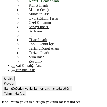
Konut+Ticaret Alanı
Konut İmarlı
Maden Ocağı
Muhtelif Arsa
Okul (Eğitim Tesisi)
Özel Kullanım
Sanayi İmarlı
Sit Alanı
Tarla
Ticari İmarlı
Toplu Konut İçin
Turizm/Konut Alanı
Turizm İmarlı
Villa İmarlı
Zeytinlik
Kat Karşılığı Arsa
Turistik Tesis
Kiralık
Projeler
Harita
Değerleri ve ilanları tematik haritada görün
Yakınımda Ara
Konumuna yakın ilanlar için yakınlık mesafesini seç.