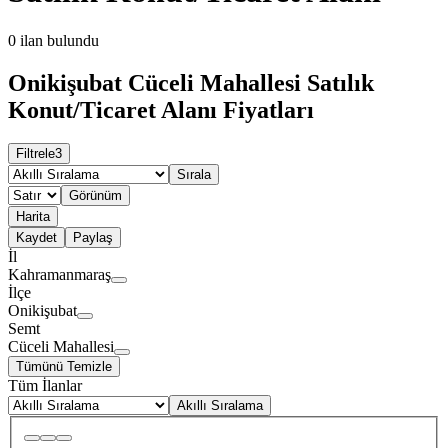
0
ilan bulundu
Onikişubat Cüceli Mahallesi Satılık
Konut/Ticaret Alanı Fiyatları
Filtrele
3
Sırala
Görünüm
Harita
Kaydet
Paylaş
İl
Kahramanmaraş
İlçe
Onikişubat
Semt
Cüceli Mahallesi
Tümünü Temizle
Tüm İlanlar
Akıllı Sıralama