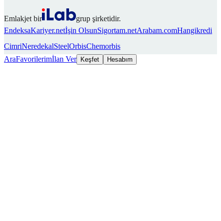
Emlakjet bir
grup şirketidir.
Endeksa
Kariyer.net
İşin Olsun
Sigortam.net
Arabam.com
Hangikredi
Cimri
Neredekal
SteelOrbis
Chemorbis
Ara
Favorilerim
İlan Ver
Keşfet
Hesabım