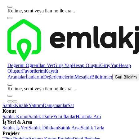
Kelime, semt veya ilan no ile ara...
Değerini Öğren
İlan Ver
Giriş Yap
Hesap Oluştur
Giriş Yap
Hesap
Oluştur
Favorilerim
Kayıtlı
Aramalar
İlanlarım
Değerlemelerim
Mesajlar
Bildirimler
Geri Bildirim
Kelime, semt veya ilan no ile ara...
Satılık
Kiralık
Yatırım
Danışmanlar
Sat
Konut
Satılık Konut
Satılık Daire
Yeni İlanlar
Haritada Ara
İş Yeri & Arsa
Satılık İş Yeri
Satılık Dükkan
Satılık Arsa
Satılık Tarla
Projeler
Tüm Projeler
Ankara Konut Projeleri
Yeni Projeler