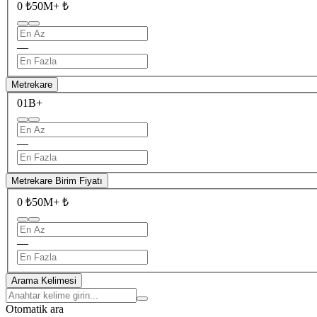
0 ₺
50M+ ₺
—
Metrekare
0
1B+
—
Metrekare Birim Fiyatı
0 ₺
50M+ ₺
—
Arama Kelimesi
Otomatik ara