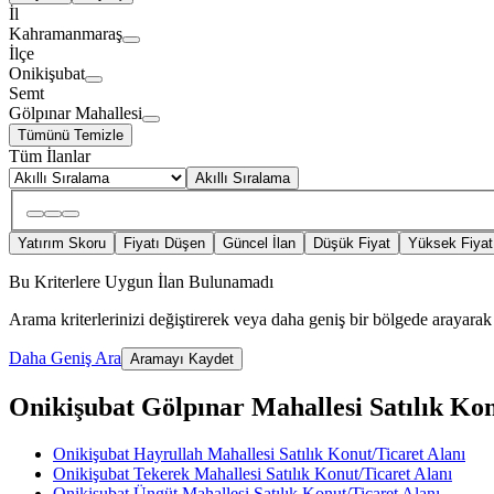
İl
Kahramanmaraş
İlçe
Onikişubat
Semt
Gölpınar Mahallesi
Tümünü Temizle
Tüm İlanlar
Akıllı Sıralama
Yatırım Skoru
Fiyatı Düşen
Güncel İlan
Düşük Fiyat
Yüksek Fiyat
Bu Kriterlere Uygun İlan Bulunamadı
Arama kriterlerinizi değiştirerek veya daha geniş bir bölgede arayarak 
Daha Geniş Ara
Aramayı Kaydet
Onikişubat Gölpınar Mahallesi Satılık Konu
Onikişubat Hayrullah Mahallesi Satılık Konut/Ticaret Alanı
Onikişubat Tekerek Mahallesi Satılık Konut/Ticaret Alanı
Onikişubat Üngüt Mahallesi Satılık Konut/Ticaret Alanı