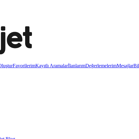
luştur
Favorilerim
Kayıtlı Aramalar
İlanlarım
Değerlemelerim
Mesajlar
Bi
et Blog