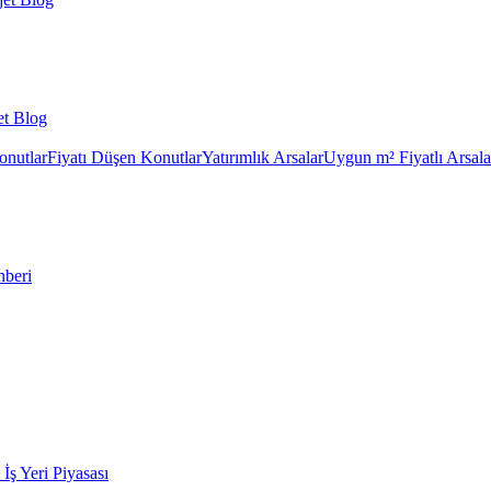
et Blog
onutlar
Fiyatı Düşen Konutlar
Yatırımlık Arsalar
Uygun m² Fiyatlı Arsala
hberi
k İş Yeri Piyasası