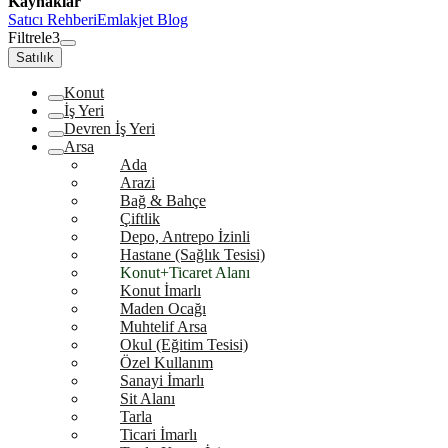
Kaynaklar
Satıcı Rehberi
Emlakjet Blog
Filtrele
3
Satılık
Konut
İş Yeri
Devren İş Yeri
Arsa
Ada
Arazi
Bağ & Bahçe
Çiftlik
Depo, Antrepo İzinli
Hastane (Sağlık Tesisi)
Konut+Ticaret Alanı
Konut İmarlı
Maden Ocağı
Muhtelif Arsa
Okul (Eğitim Tesisi)
Özel Kullanım
Sanayi İmarlı
Sit Alanı
Tarla
Ticari İmarlı