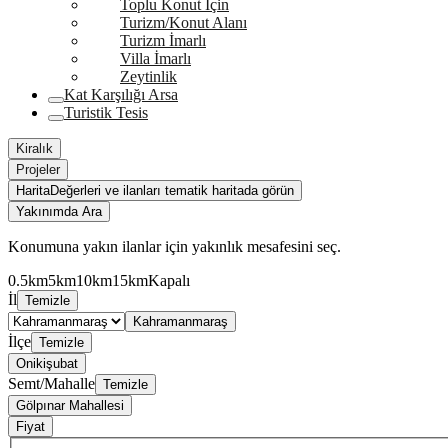
Toplu Konut İçin
Turizm/Konut Alanı
Turizm İmarlı
Villa İmarlı
Zeytinlik
Kat Karşılığı Arsa
Turistik Tesis
Kiralık
Projeler
Harita
Değerleri ve ilanları tematik haritada görün
Yakınımda Ara
Konumuna yakın ilanlar için yakınlık mesafesini seç.
0.5km
5km
10km
15km
Kapalı
İl
Temizle
Kahramanmaraş
İlçe
Temizle
Onikişubat
Semt/Mahalle
Temizle
Gölpınar Mahallesi
Fiyat