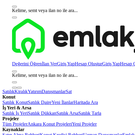
Kelime, semt veya ilan no ile ara...
Değerini Öğren
İlan Ver
Giriş Yap
Hesap Oluştur
Giriş Yap
Hesap O
Kelime, semt veya ilan no ile ara...
Satılık
Kiralık
Yatırım
Danışmanlar
Sat
Konut
Satılık Konut
Satılık Daire
Yeni İlanlar
Haritada Ara
İş Yeri & Arsa
Satılık İş Yeri
Satılık Dükkan
Satılık Arsa
Satılık Tarla
Projeler
Tüm Projeler
Ankara Konut Projeleri
Yeni Projeler
Kaynaklar
Satın Alma Rehberi
Konut Kredisi Rehberi
Uzman Danışmanlar
Emlakj