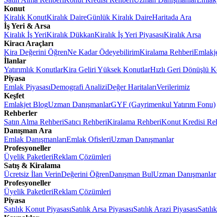
Konut
Kiralık Konut
Kiralık Daire
Günlük Kiralık Daire
Haritada Ara
İş Yeri & Arsa
Kiralık İş Yeri
Kiralık Dükkan
Kiralık İş Yeri Piyasası
Kiralık Arsa
Kiracı Araçları
Kira Değerini Öğren
Ne Kadar Ödeyebilirim
Kiralama Rehberi
Emlakj
İlanlar
Yatırımlık Konutlar
Kira Geliri Yüksek Konutlar
Hızlı Geri Dönüşlü K
Piyasa
Emlak Piyasası
Demografi Analizi
Değer Haritaları
Verilerimiz
Keşfet
Emlakjet Blog
Uzman Danışmanlar
GYF (Gayrimenkul Yatırım Fonu)
Rehberler
Satın Alma Rehberi
Satıcı Rehberi
Kiralama Rehberi
Konut Kredisi Re
Danışman Ara
Emlak Danışmanları
Emlak Ofisleri
Uzman Danışmanlar
Profesyoneller
Üyelik Paketleri
Reklam Çözümleri
Satış & Kiralama
Ücretsiz İlan Verin
Değerini Öğren
Danışman Bul
Uzman Danışmanlar
Profesyoneller
Üyelik Paketleri
Reklam Çözümleri
Piyasa
Satılık Konut Piyasası
Satılık Arsa Piyasası
Satılık Arazi Piyasası
Satılı