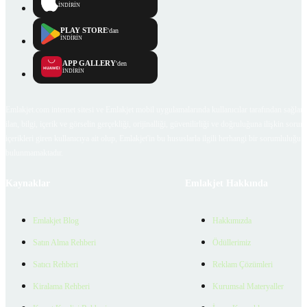
İNDİRİN
PLAY STORE
'dan
İNDİRİN
APP GALLERY
'den
İNDİRİN
Emlakjet.com internet sitesi ve Emlakjet mobil uygulamalarında kullanıcılar tarafından sağlana
ilan, bilgi, içerik ve görselin gerçekliği, orijinalliği, güvenilirliği ve doğruluğuna ilişkin soru
içerikleri giren kullanıcıya ait olup, Emlakjet'in bu hususlarla ilgili herhangi bir sorumluluğu
bulunmamaktadır.
Kaynaklar
Emlakjet Hakkında
Emlakjet Blog
Hakkımızda
Satın Alma Rehberi
Ödüllerimiz
Satıcı Rehberi
Reklam Çözümleri
Kiralama Rehberi
Kurumsal Materyaller