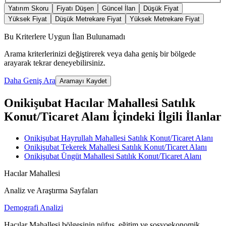
Yatırım Skoru
Fiyatı Düşen
Güncel İlan
Düşük Fiyat
Yüksek Fiyat
Düşük Metrekare Fiyat
Yüksek Metrekare Fiyat
Bu Kriterlere Uygun İlan Bulunamadı
Arama kriterlerinizi değiştirerek veya daha geniş bir bölgede
arayarak tekrar deneyebilirsiniz.
Daha Geniş Ara
Aramayı Kaydet
Onikişubat Hacılar Mahallesi Satılık
Konut/Ticaret Alanı İçindeki İlgili İlanlar
Onikişubat Hayrullah Mahallesi Satılık Konut/Ticaret Alanı
Onikişubat Tekerek Mahallesi Satılık Konut/Ticaret Alanı
Onikişubat Üngüt Mahallesi Satılık Konut/Ticaret Alanı
Hacılar Mahallesi
Analiz ve Araştırma Sayfaları
Demografi Analizi
Hacılar Mahallesi bölgesinin nüfus, eğitim ve sosyoekonomik