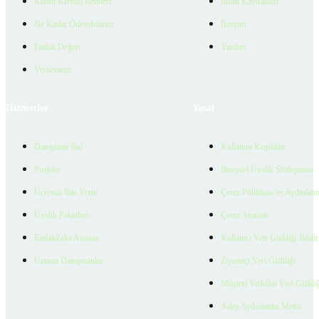
Konut Kredisi Rehberi
İnsan Kaynakları
Ne Kadar Ödeyebilirim
İletişim
Emlak Değeri
Yardım
Verilerimiz
Hizmetler
Yasal
Danışman Bul
Kullanım Koşulları
Projeler
Bireysel Üyelik Sözleşmesi
Ücretsiz İlan Verin
Çerez Politikası ve Aydınlat
Üyelik Paketleri
Çerez Ayarları
EmlakZeka Asistan
Kullanıcı Veri Gizliliği Bildi
Uzman Danışmanlar
Ziyaretçi Veri Gizliliği
Müşteri Yetkilisi Veri Gizlili
Aday Aydınlatma Metni