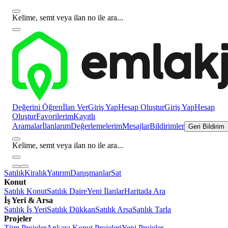
Kelime, semt veya ilan no ile ara...
Değerini Öğren
İlan Ver
Giriş Yap
Hesap Oluştur
Giriş Yap
Hesap
Oluştur
Favorilerim
Kayıtlı
Aramalar
İlanlarım
Değerlemelerim
Mesajlar
Bildirimler
Geri Bildirim
Kelime, semt veya ilan no ile ara...
Satılık
Kiralık
Yatırım
Danışmanlar
Sat
Konut
Satılık Konut
Satılık Daire
Yeni İlanlar
Haritada Ara
İş Yeri & Arsa
Satılık İş Yeri
Satılık Dükkan
Satılık Arsa
Satılık Tarla
Projeler
Tüm Projeler
Ankara Konut Projeleri
Yeni Projeler