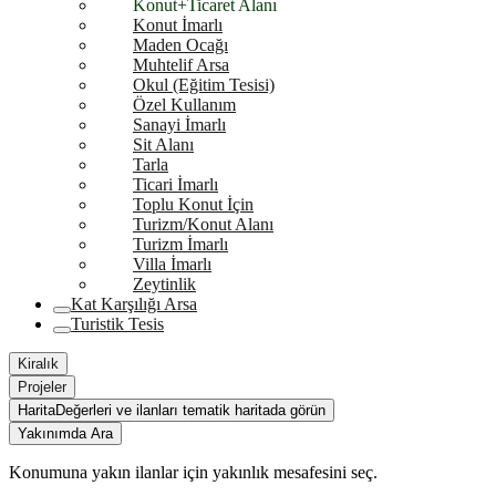
Konut+Ticaret Alanı
Konut İmarlı
Maden Ocağı
Muhtelif Arsa
Okul (Eğitim Tesisi)
Özel Kullanım
Sanayi İmarlı
Sit Alanı
Tarla
Ticari İmarlı
Toplu Konut İçin
Turizm/Konut Alanı
Turizm İmarlı
Villa İmarlı
Zeytinlik
Kat Karşılığı Arsa
Turistik Tesis
Kiralık
Projeler
Harita
Değerleri ve ilanları tematik haritada görün
Yakınımda Ara
Konumuna yakın ilanlar için yakınlık mesafesini seç.