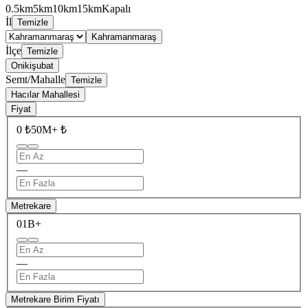
0.5km
5km
10km
15km
Kapalı
İl
Temizle
Kahramanmaraş
İlçe
Temizle
Onikişubat
Semt/Mahalle
Temizle
Hacılar Mahallesi
Fiyat
0 ₺
50M+ ₺
—
Metrekare
0
1B+
—
Metrekare Birim Fiyatı