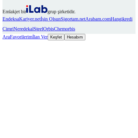
Emlakjet bir
grup şirketidir.
Endeksa
Kariyer.net
İşin Olsun
Sigortam.net
Arabam.com
Hangikredi
Cimri
Neredekal
SteelOrbis
Chemorbis
Ara
Favorilerim
İlan Ver
Keşfet
Hesabım