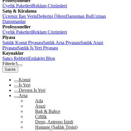
Profesyoneller
Üyelik Paketleri
Reklam Çözümleri
Satış & Kiralama
Ücretsiz İlan Verin
Değerini Öğren
Danışman Bul
Uzman
Danışmanlar
Profesyoneller
Üyelik Paketleri
Reklam Çözümleri
Piyasa
Satılık Konut Piyasası
Satılık Arsa Piyasası
Satılık Arazi
Piyasası
Satılık İş Yeri Piyasası
Kaynaklar
Satıcı Rehberi
Emlakjet Blog
Filtrele
3
Satılık
Konut
İş Yeri
Devren İş Yeri
Arsa
Ada
Arazi
Bağ & Bahçe
Çiftlik
Depo, Antrepo İzinli
Hastane (Sağlık Tesisi)