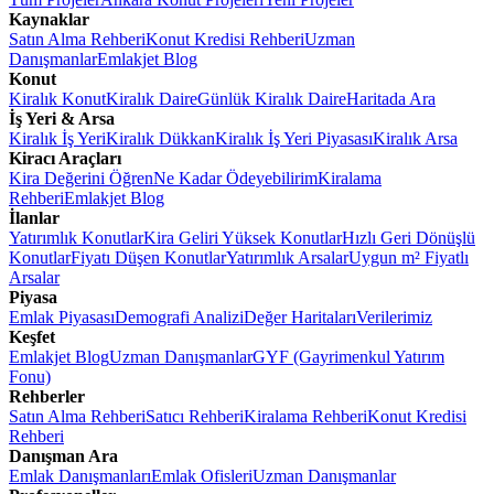
Kaynaklar
Satın Alma Rehberi
Konut Kredisi Rehberi
Uzman
Danışmanlar
Emlakjet Blog
Konut
Kiralık Konut
Kiralık Daire
Günlük Kiralık Daire
Haritada Ara
İş Yeri & Arsa
Kiralık İş Yeri
Kiralık Dükkan
Kiralık İş Yeri Piyasası
Kiralık Arsa
Kiracı Araçları
Kira Değerini Öğren
Ne Kadar Ödeyebilirim
Kiralama
Rehberi
Emlakjet Blog
İlanlar
Yatırımlık Konutlar
Kira Geliri Yüksek Konutlar
Hızlı Geri Dönüşlü
Konutlar
Fiyatı Düşen Konutlar
Yatırımlık Arsalar
Uygun m² Fiyatlı
Arsalar
Piyasa
Emlak Piyasası
Demografi Analizi
Değer Haritaları
Verilerimiz
Keşfet
Emlakjet Blog
Uzman Danışmanlar
GYF (Gayrimenkul Yatırım
Fonu)
Rehberler
Satın Alma Rehberi
Satıcı Rehberi
Kiralama Rehberi
Konut Kredisi
Rehberi
Danışman Ara
Emlak Danışmanları
Emlak Ofisleri
Uzman Danışmanlar