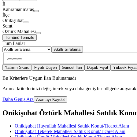
İl
Kahramanmaraş
İlçe
Onikişubat
Semt
Öztürk Mahallesi
Tümünü Temizle
Tüm İlanlar
Akıllı Sıralama
Yatırım Skoru
Fiyatı Düşen
Güncel İlan
Düşük Fiyat
Yüksek Fiyat
Bu Kriterlere Uygun İlan Bulunamadı
Arama kriterlerinizi değiştirerek veya daha geniş bir bölgede arayarak 
Daha Geniş Ara
Aramayı Kaydet
Onikişubat Öztürk Mahallesi Satılık Konut/
Onikişubat Hayrullah Mahallesi Satılık Konut/Ticaret Alanı
Onikişubat Tekerek Mahallesi Satılık Konut/Ticaret Alanı
Onikişubat Üngüt Mahallesi Satılık Konut/Ticaret Alanı