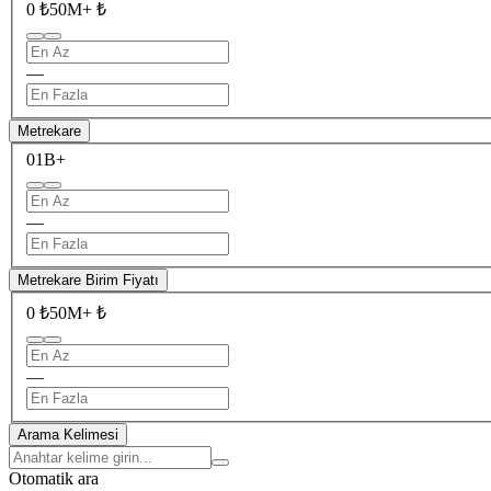
0 ₺
50M+ ₺
—
Metrekare
0
1B+
—
Metrekare Birim Fiyatı
0 ₺
50M+ ₺
—
Arama Kelimesi
Otomatik ara