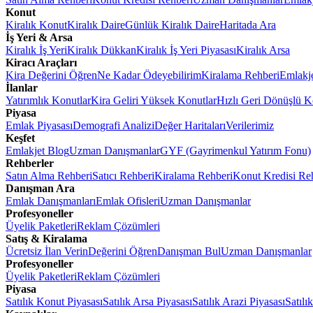
Konut
Kiralık Konut
Kiralık Daire
Günlük Kiralık Daire
Haritada Ara
İş Yeri & Arsa
Kiralık İş Yeri
Kiralık Dükkan
Kiralık İş Yeri Piyasası
Kiralık Arsa
Kiracı Araçları
Kira Değerini Öğren
Ne Kadar Ödeyebilirim
Kiralama Rehberi
Emlakj
İlanlar
Yatırımlık Konutlar
Kira Geliri Yüksek Konutlar
Hızlı Geri Dönüşlü K
Piyasa
Emlak Piyasası
Demografi Analizi
Değer Haritaları
Verilerimiz
Keşfet
Emlakjet Blog
Uzman Danışmanlar
GYF (Gayrimenkul Yatırım Fonu)
Rehberler
Satın Alma Rehberi
Satıcı Rehberi
Kiralama Rehberi
Konut Kredisi Re
Danışman Ara
Emlak Danışmanları
Emlak Ofisleri
Uzman Danışmanlar
Profesyoneller
Üyelik Paketleri
Reklam Çözümleri
Satış & Kiralama
Ücretsiz İlan Verin
Değerini Öğren
Danışman Bul
Uzman Danışmanlar
Profesyoneller
Üyelik Paketleri
Reklam Çözümleri
Piyasa
Satılık Konut Piyasası
Satılık Arsa Piyasası
Satılık Arazi Piyasası
Satılı