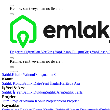
Kelime, semt veya ilan no ile ara...
Değerini Öğren
İlan Ver
Giriş Yap
Hesap Oluştur
Giriş Yap
Hesap O
Kelime, semt veya ilan no ile ara...
Satılık
Kiralık
Yatırım
Danışmanlar
Sat
Konut
Satılık Konut
Satılık Daire
Yeni İlanlar
Haritada Ara
İş Yeri & Arsa
Satılık İş Yeri
Satılık Dükkan
Satılık Arsa
Satılık Tarla
Projeler
Tüm Projeler
Ankara Konut Projeleri
Yeni Projeler
Kaynaklar
Satın Alma Rehberi
Konut Kredisi Rehberi
Uzman Danışmanlar
Emlakj