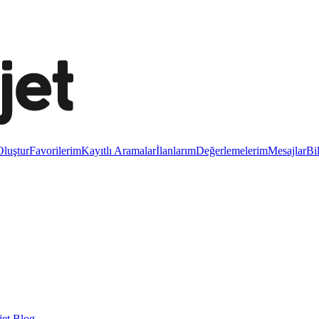
luştur
Favorilerim
Kayıtlı Aramalar
İlanlarım
Değerlemelerim
Mesajlar
Bi
et Blog