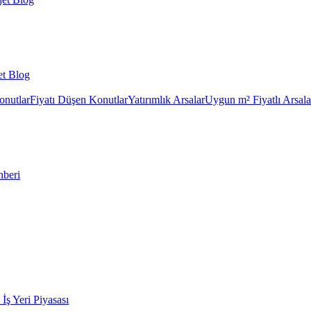
et Blog
onutlar
Fiyatı Düşen Konutlar
Yatırımlık Arsalar
Uygun m² Fiyatlı Arsala
hberi
k İş Yeri Piyasası