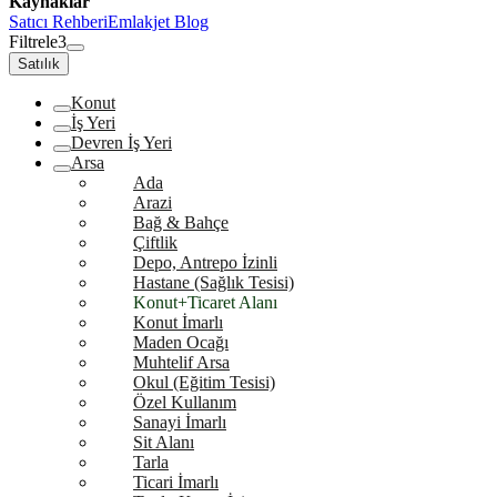
Kaynaklar
Satıcı Rehberi
Emlakjet Blog
Filtrele
3
Satılık
Konut
İş Yeri
Devren İş Yeri
Arsa
Ada
Arazi
Bağ & Bahçe
Çiftlik
Depo, Antrepo İzinli
Hastane (Sağlık Tesisi)
Konut+Ticaret Alanı
Konut İmarlı
Maden Ocağı
Muhtelif Arsa
Okul (Eğitim Tesisi)
Özel Kullanım
Sanayi İmarlı
Sit Alanı
Tarla
Ticari İmarlı