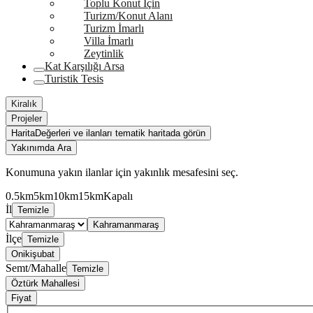
Toplu Konut İçin
Turizm/Konut Alanı
Turizm İmarlı
Villa İmarlı
Zeytinlik
Kat Karşılığı Arsa
Turistik Tesis
Kiralık
Projeler
Harita
Değerleri ve ilanları tematik haritada görün
Yakınımda Ara
Konumuna yakın ilanlar için yakınlık mesafesini seç.
0.5km
5km
10km
15km
Kapalı
İl
Temizle
Kahramanmaraş
İlçe
Temizle
Onikişubat
Semt/Mahalle
Temizle
Öztürk Mahallesi
Fiyat