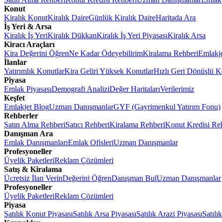
Konut
Kiralık Konut
Kiralık Daire
Günlük Kiralık Daire
Haritada Ara
İş Yeri & Arsa
Kiralık İş Yeri
Kiralık Dükkan
Kiralık İş Yeri Piyasası
Kiralık Arsa
Kiracı Araçları
Kira Değerini Öğren
Ne Kadar Ödeyebilirim
Kiralama Rehberi
Emlakj
İlanlar
Yatırımlık Konutlar
Kira Geliri Yüksek Konutlar
Hızlı Geri Dönüşlü K
Piyasa
Emlak Piyasası
Demografi Analizi
Değer Haritaları
Verilerimiz
Keşfet
Emlakjet Blog
Uzman Danışmanlar
GYF (Gayrimenkul Yatırım Fonu)
Rehberler
Satın Alma Rehberi
Satıcı Rehberi
Kiralama Rehberi
Konut Kredisi Re
Danışman Ara
Emlak Danışmanları
Emlak Ofisleri
Uzman Danışmanlar
Profesyoneller
Üyelik Paketleri
Reklam Çözümleri
Satış & Kiralama
Ücretsiz İlan Verin
Değerini Öğren
Danışman Bul
Uzman Danışmanlar
Profesyoneller
Üyelik Paketleri
Reklam Çözümleri
Piyasa
Satılık Konut Piyasası
Satılık Arsa Piyasası
Satılık Arazi Piyasası
Satılı