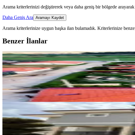
Arama kriterlerinizi değiştirerek veya daha geniş bir bölgede arayarak 
Daha Geniş Ara
Aramayı Kaydet
Arama kriterlerinize uygun başka ilan bulamadık.
Kriterlerinize benzer
Benzer İlanlar
MANZARALI
Muğla Yenice'de Müstakil Bahçel
Menteşe, Yenice Mahallesi
3+1
·
130 m²
·
27.07.2026
110.000 ₺
EŞYALI
Yeniköyde Site İçinde Eşyalı,kir
Menteşe, Yeniköy Mahallesi
3+1
·
310 m²
·
26.06.2026