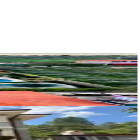
MUĞLA KAMPÜS EMLAK
KAMPUS EMLAK
Ara
DM Ticaret Gayrimenkul Yatırım Ltd.
Duygu Madenoğlu
Ara