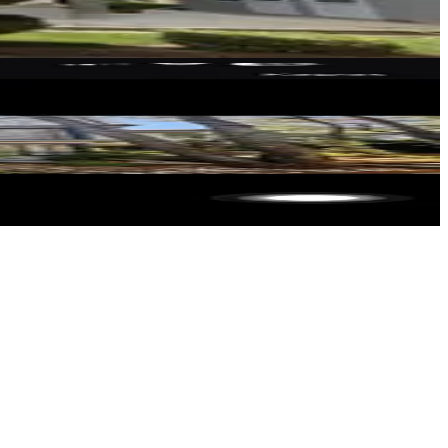
VİP GAYRİMENKUL DANIŞMANLIĞI
Ömer Emre
Ara