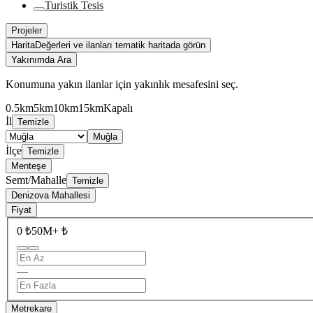
Turistik Tesis
Projeler
Harita
Değerleri ve ilanları tematik haritada görün
Yakınımda Ara
Konumuna yakın ilanlar için yakınlık mesafesini seç.
0.5km
5km
10km
15km
Kapalı
İl
Temizle
Muğla
İlçe
Temizle
Menteşe
Semt/Mahalle
Temizle
Denizova Mahallesi
Fiyat
0 ₺
50M+ ₺
—
Metrekare