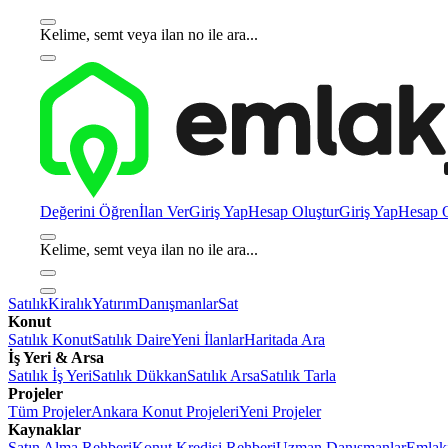
Kelime, semt veya ilan no ile ara...
Değerini Öğren
İlan Ver
Giriş Yap
Hesap Oluştur
Giriş Yap
Hesap O
Kelime, semt veya ilan no ile ara...
Satılık
Kiralık
Yatırım
Danışmanlar
Sat
Konut
Satılık Konut
Satılık Daire
Yeni İlanlar
Haritada Ara
İş Yeri & Arsa
Satılık İş Yeri
Satılık Dükkan
Satılık Arsa
Satılık Tarla
Projeler
Tüm Projeler
Ankara Konut Projeleri
Yeni Projeler
Kaynaklar
Satın Alma Rehberi
Konut Kredisi Rehberi
Uzman Danışmanlar
Emlakj