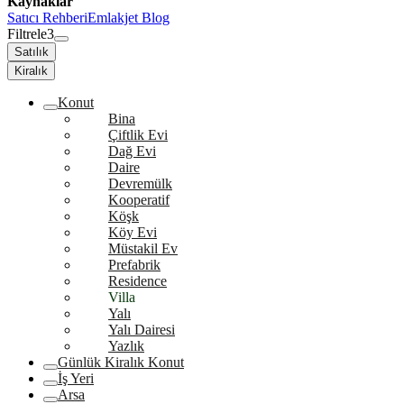
Kaynaklar
Satıcı Rehberi
Emlakjet Blog
Filtrele
3
Satılık
Kiralık
Konut
Bina
Çiftlik Evi
Dağ Evi
Daire
Devremülk
Kooperatif
Köşk
Köy Evi
Müstakil Ev
Prefabrik
Residence
Villa
Yalı
Yalı Dairesi
Yazlık
Günlük Kiralık Konut
İş Yeri
Arsa