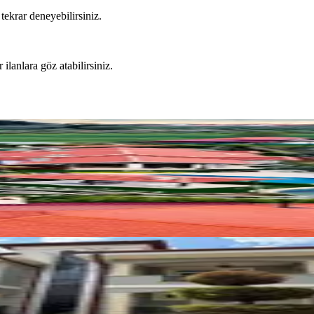
tekrar deneyebilirsiniz.
 ilanlara göz atabilirsiniz.
i Havuzlu Kiralık 3+1 Villa
alık,260 M² Lüks Müstakil Villa