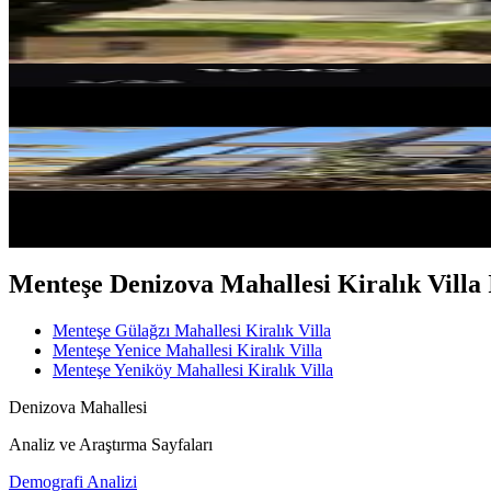
110.000 ₺
MANZARALI
Gülağzı Mahallesinde Kiralık Tri
Menteşe, Gülağzı Mahallesi
5+1
·
340 m²
·
25.05.2026
100.000 ₺
Menteşe Denizova Mahallesi Kiralık Villa İç
Menteşe Gülağzı Mahallesi Kiralık Villa
Menteşe Yenice Mahallesi Kiralık Villa
Menteşe Yeniköy Mahallesi Kiralık Villa
Denizova Mahallesi
Analiz ve Araştırma Sayfaları
Demografi Analizi