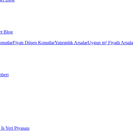
et Blog
onutlar
Fiyatı Düşen Konutlar
Yatırımlık Arsalar
Uygun m² Fiyatlı Arsala
hberi
k İş Yeri Piyasası