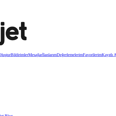
luştur
Bildirimler
Mesajlar
İlanlarım
Değerlemelerim
Favorilerim
Kayıtlı 
et Blog