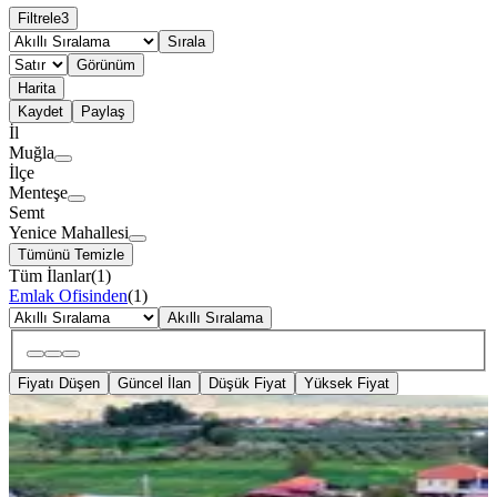
Filtrele
3
Sırala
Görünüm
Harita
Kaydet
Paylaş
İl
Muğla
İlçe
Menteşe
Semt
Yenice Mahallesi
Tümünü Temizle
Tüm İlanlar
(
1
)
Emlak Ofisinden
(
1
)
Akıllı Sıralama
Fiyatı Düşen
Güncel İlan
Düşük Fiyat
Yüksek Fiyat
MANZARALI
Muğla Yenice'de Müstakil Bahçeli
Havuzlu Kiralık 3+1 Villa
Menteşe, Yenice Mahallesi