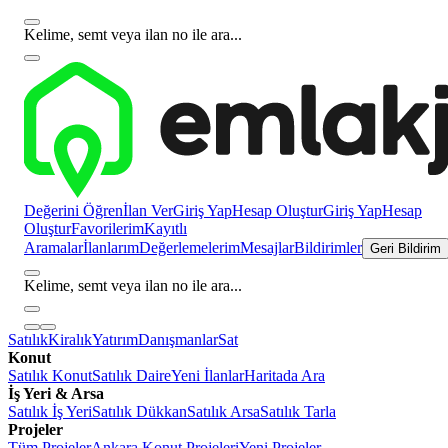
Kelime, semt veya ilan no ile ara...
Değerini Öğren
İlan Ver
Giriş Yap
Hesap Oluştur
Giriş Yap
Hesap
Oluştur
Favorilerim
Kayıtlı
Aramalar
İlanlarım
Değerlemelerim
Mesajlar
Bildirimler
Geri Bildirim
Kelime, semt veya ilan no ile ara...
Satılık
Kiralık
Yatırım
Danışmanlar
Sat
Konut
Satılık Konut
Satılık Daire
Yeni İlanlar
Haritada Ara
İş Yeri & Arsa
Satılık İş Yeri
Satılık Dükkan
Satılık Arsa
Satılık Tarla
Projeler
Tüm Projeler
Ankara Konut Projeleri
Yeni Projeler