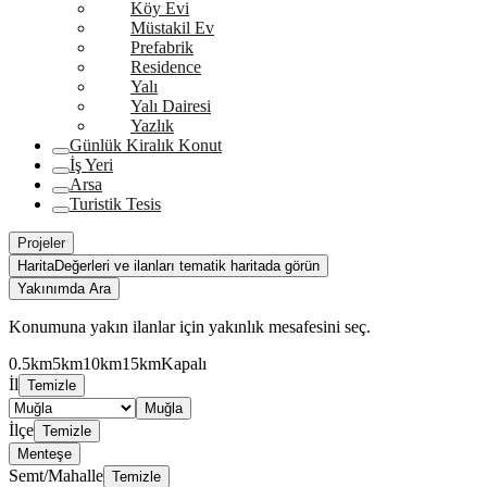
Köy Evi
Müstakil Ev
Prefabrik
Residence
Yalı
Yalı Dairesi
Yazlık
Günlük Kiralık Konut
İş Yeri
Arsa
Turistik Tesis
Projeler
Harita
Değerleri ve ilanları tematik haritada görün
Yakınımda Ara
Konumuna yakın ilanlar için yakınlık mesafesini seç.
0.5km
5km
10km
15km
Kapalı
İl
Temizle
Muğla
İlçe
Temizle
Menteşe
Semt/Mahalle
Temizle