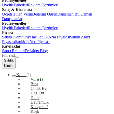
Profesyoneller
Üyelik Paketleri
Reklam Çözümleri
Satış & Kiralama
Ücretsiz İlan Verin
Değerini Öğren
Danışman Bul
Uzman
Danışmanlar
Profesyoneller
Üyelik Paketleri
Reklam Çözümleri
Piyasa
Satılık Konut Piyasası
Satılık Arsa Piyasası
Satılık Arazi
Piyasası
Satılık İş Yeri Piyasası
Kaynaklar
Satıcı Rehberi
Emlakjet Blog
Filtrele
3
Satılık
Kiralık
Konut
(1)
Villa
(1)
Bina
Çiftlik Evi
Dağ Evi
Daire
Devremülk
Kooperatif
Köşk