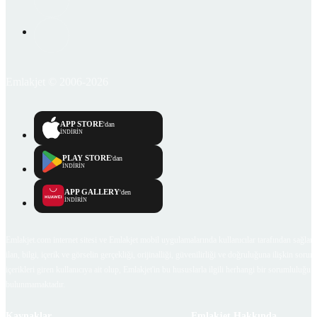
Emlakjet © 2006-2026
APP STORE
'dan
İNDİRİN
PLAY STORE
'dan
İNDİRİN
APP GALLERY
'den
İNDİRİN
Emlakjet.com internet sitesi ve Emlakjet mobil uygulamalarında kullanıcılar tarafından sağlana
ilan, bilgi, içerik ve görselin gerçekliği, orijinalliği, güvenilirliği ve doğruluğuna ilişkin soru
içerikleri giren kullanıcıya ait olup, Emlakjet'in bu hususlarla ilgili herhangi bir sorumluluğu
bulunmamaktadır.
Kaynaklar
Emlakjet Hakkında