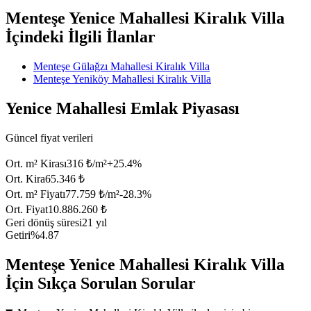
Menteşe Yenice Mahallesi Kiralık Villa
İçindeki İlgili İlanlar
Menteşe Gülağzı Mahallesi Kiralık Villa
Menteşe Yeniköy Mahallesi Kiralık Villa
Yenice Mahallesi Emlak Piyasası
Güncel fiyat verileri
Ort. m² Kirası
316 ₺/m²
+
25.4
%
Ort. Kira
65.346 ₺
Ort. m² Fiyatı
77.759 ₺/m²
-28.3
%
Ort. Fiyat
10.886.260 ₺
Geri dönüş süresi
21 yıl
Getiri
%4.87
Menteşe Yenice Mahallesi Kiralık Villa
İçin Sıkça Sorulan Sorular