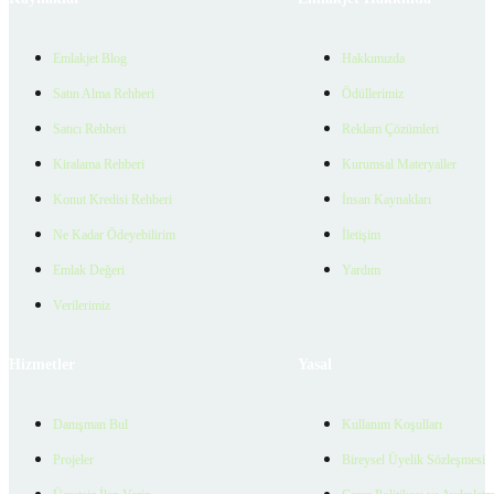
Emlakjet Blog
Hakkımızda
Satın Alma Rehberi
Ödüllerimiz
Satıcı Rehberi
Reklam Çözümleri
Kiralama Rehberi
Kurumsal Materyaller
Konut Kredisi Rehberi
İnsan Kaynakları
Ne Kadar Ödeyebilirim
İletişim
Emlak Değeri
Yardım
Verilerimiz
Hizmetler
Yasal
Danışman Bul
Kullanım Koşulları
Projeler
Bireysel Üyelik Sözleşmesi