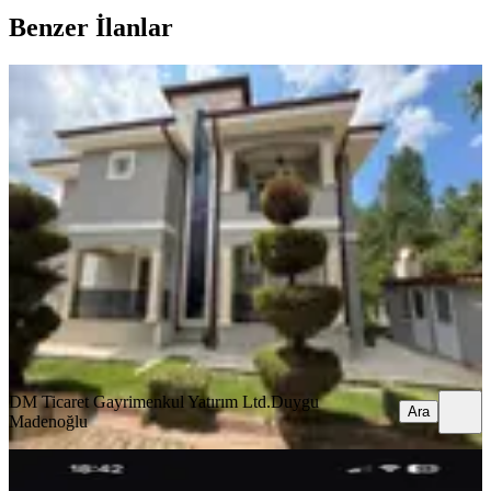
Benzer İlanlar
EŞYALI
Yeniköyde Site İçinde
Eşyalı,kiralık,260 M² Lüks Müstakil
Villa
Menteşe, Yeniköy Mahallesi
3+1
·
310 m²
·
26.06.2026
110.000 ₺
DM Ticaret Gayrimenkul Yatırım Ltd.
Duygu Madenoğlu
Ara
DM Ticaret Gayrimenkul Yatırım Ltd.
Duygu
Ara
Madenoğlu
MANZARALI
Gülağzı Mahallesinde Kiralık Triplex