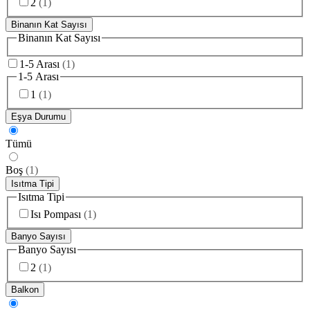
2
(
1
)
Binanın Kat Sayısı
Binanın Kat Sayısı
1-5 Arası
(
1
)
1-5 Arası
1
(
1
)
Eşya Durumu
Tümü
Boş
(
1
)
Isıtma Tipi
Isıtma Tipi
Isı Pompası
(
1
)
Banyo Sayısı
Banyo Sayısı
2
(
1
)
Balkon