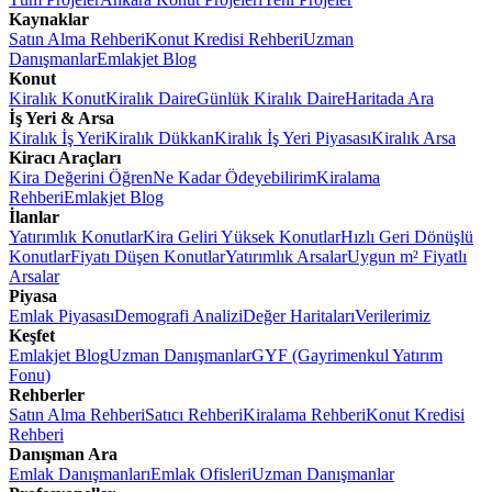
Kaynaklar
Satın Alma Rehberi
Konut Kredisi Rehberi
Uzman
Danışmanlar
Emlakjet Blog
Konut
Kiralık Konut
Kiralık Daire
Günlük Kiralık Daire
Haritada Ara
İş Yeri & Arsa
Kiralık İş Yeri
Kiralık Dükkan
Kiralık İş Yeri Piyasası
Kiralık Arsa
Kiracı Araçları
Kira Değerini Öğren
Ne Kadar Ödeyebilirim
Kiralama
Rehberi
Emlakjet Blog
İlanlar
Yatırımlık Konutlar
Kira Geliri Yüksek Konutlar
Hızlı Geri Dönüşlü
Konutlar
Fiyatı Düşen Konutlar
Yatırımlık Arsalar
Uygun m² Fiyatlı
Arsalar
Piyasa
Emlak Piyasası
Demografi Analizi
Değer Haritaları
Verilerimiz
Keşfet
Emlakjet Blog
Uzman Danışmanlar
GYF (Gayrimenkul Yatırım
Fonu)
Rehberler
Satın Alma Rehberi
Satıcı Rehberi
Kiralama Rehberi
Konut Kredisi
Rehberi
Danışman Ara
Emlak Danışmanları
Emlak Ofisleri
Uzman Danışmanlar