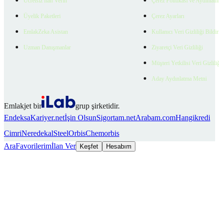
Ücretsiz İlan Verin
Çerez Politikası ve Aydınlat
Üyelik Paketleri
Çerez Ayarları
EmlakZeka Asistan
Kullanıcı Veri Gizliliği Bildi
Uzman Danışmanlar
Ziyaretçi Veri Gizliliği
Müşteri Yetkilisi Veri Gizlili
Aday Aydınlatma Metni
Emlakjet bir
grup şirketidir.
Endeksa
Kariyer.net
İşin Olsun
Sigortam.net
Arabam.com
Hangikredi
Cimri
Neredekal
SteelOrbis
Chemorbis
Ara
Favorilerim
İlan Ver
Keşfet
Hesabım