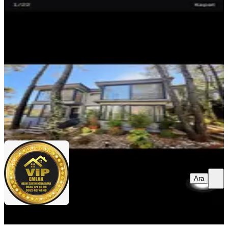
Villa
Menteşe, Gülağzı Mahallesi
5+1
·
340 m²
·
25.05.2026
100.000 ₺
VİP GAYRİMENKUL DANIŞMANLIĞI
Ömer Emre
Ara
Ara
VİP GAYRİMENKUL
DANIŞMANLIĞI
Ömer Emre