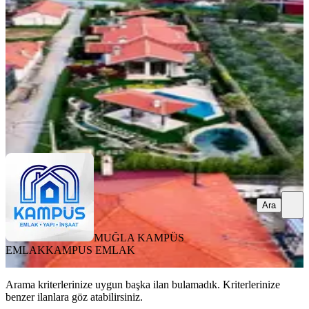
3+1
·
130 m²
·
27.07.2026
110.000 ₺
MUĞLA KAMPÜS EMLAK
KAMPUS EMLAK
Ara
Ara
MUĞLA KAMPÜS
EMLAK
KAMPUS EMLAK
Arama kriterlerinize uygun başka ilan bulamadık.
Kriterlerinize
benzer ilanlara göz atabilirsiniz.