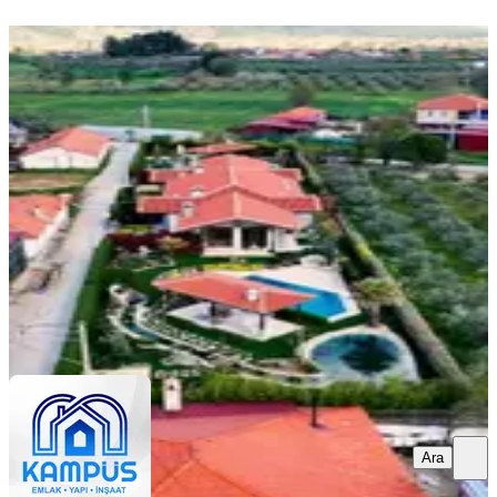
MANZARALI
Muğla Yenice'de Müstakil Bahçeli
Havuzlu Kiralık 3+1 Villa
Menteşe, Yenice Mahallesi
3+1
·
130 m²
·
27.07.2026
110.000 ₺
MUĞLA KAMPÜS EMLAK
KAMPUS EMLAK
Ara
Ara