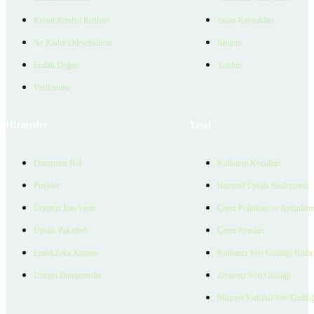
Konut Kredisi Rehberi
İnsan Kaynakları
Ne Kadar Ödeyebilirim
İletişim
Emlak Değeri
Yardım
Verilerimiz
Hizmetler
Yasal
Danışman Bul
Kullanım Koşulları
Projeler
Bireysel Üyelik Sözleşmesi
Ücretsiz İlan Verin
Çerez Politikası ve Aydınlat
Üyelik Paketleri
Çerez Ayarları
EmlakZeka Asistan
Kullanıcı Veri Gizliliği Bildi
Uzman Danışmanlar
Ziyaretçi Veri Gizliliği
Müşteri Yetkilisi Veri Gizlili