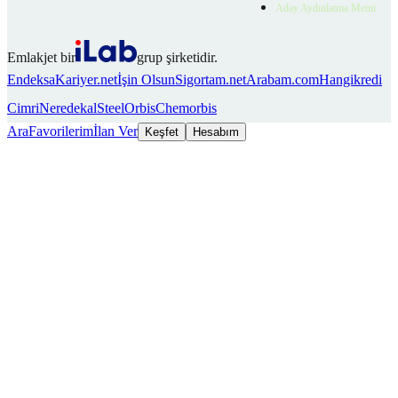
Aday Aydınlatma Metni
Emlakjet bir
grup şirketidir.
Endeksa
Kariyer.net
İşin Olsun
Sigortam.net
Arabam.com
Hangikredi
Cimri
Neredekal
SteelOrbis
Chemorbis
Ara
Favorilerim
İlan Ver
Keşfet
Hesabım