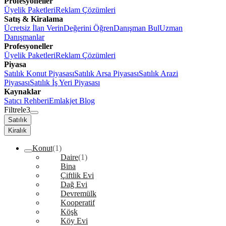
Profesyoneller
Üyelik Paketleri
Reklam Çözümleri
Satış & Kiralama
Ücretsiz İlan Verin
Değerini Öğren
Danışman Bul
Uzman
Danışmanlar
Profesyoneller
Üyelik Paketleri
Reklam Çözümleri
Piyasa
Satılık Konut Piyasası
Satılık Arsa Piyasası
Satılık Arazi
Piyasası
Satılık İş Yeri Piyasası
Kaynaklar
Satıcı Rehberi
Emlakjet Blog
Filtrele
3
Satılık
Kiralık
Konut
(1)
Daire
(1)
Bina
Çiftlik Evi
Dağ Evi
Devremülk
Kooperatif
Köşk
Köy Evi