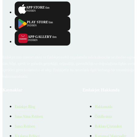
APP STORE
'dan
İNDİRİN
PLAY STORE
'dan
İNDİRİN
APP GALLERY
'den
İNDİRİN
Emlakjet.com internet sitesi ve Emlakjet mobil uygulamalarında kullanıcılar tarafından sağlana
ilan, bilgi, içerik ve görselin gerçekliği, orijinalliği, güvenilirliği ve doğruluğuna ilişkin soru
içerikleri giren kullanıcıya ait olup, Emlakjet'in bu hususlarla ilgili herhangi bir sorumluluğu
bulunmamaktadır.
Kaynaklar
Emlakjet Hakkında
Emlakjet Blog
Hakkımızda
Satın Alma Rehberi
Ödüllerimiz
Satıcı Rehberi
Reklam Çözümleri
Kiralama Rehberi
Kurumsal Materyaller