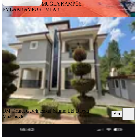
MUĞLA KAMPÜS
EMLAK
KAMPUS EMLAK
EŞYALI
Yeniköyde Site İçinde
Eşyalı,kiralık,260 M² Lüks Müstakil
Villa
Menteşe, Yeniköy Mahallesi
3+1
·
310 m²
·
26.06.2026
110.000 ₺
DM Ticaret Gayrimenkul Yatırım Ltd.
Duygu Madenoğlu
Ara
DM Ticaret Gayrimenkul Yatırım Ltd.
Duygu
Ara
Madenoğlu
MANZARALI
Gülağzı Mahallesinde Kiralık Triplex