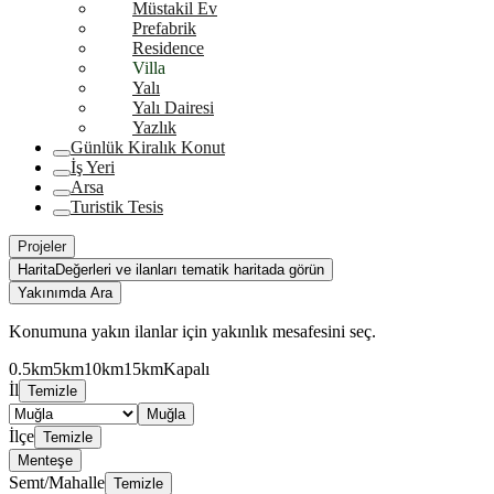
Müstakil Ev
Prefabrik
Residence
Villa
Yalı
Yalı Dairesi
Yazlık
Günlük Kiralık Konut
İş Yeri
Arsa
Turistik Tesis
Projeler
Harita
Değerleri ve ilanları tematik haritada görün
Yakınımda Ara
Konumuna yakın ilanlar için yakınlık mesafesini seç.
0.5km
5km
10km
15km
Kapalı
İl
Temizle
Muğla
İlçe
Temizle
Menteşe
Semt/Mahalle
Temizle