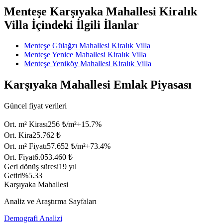
Menteşe Karşıyaka Mahallesi Kiralık
Villa İçindeki İlgili İlanlar
Menteşe Gülağzı Mahallesi Kiralık Villa
Menteşe Yenice Mahallesi Kiralık Villa
Menteşe Yeniköy Mahallesi Kiralık Villa
Karşıyaka Mahallesi Emlak Piyasası
Güncel fiyat verileri
Ort. m² Kirası
256 ₺/m²
+
15.7
%
Ort. Kira
25.762 ₺
Ort. m² Fiyatı
57.652 ₺/m²
+
73.4
%
Ort. Fiyat
6.053.460 ₺
Geri dönüş süresi
19 yıl
Getiri
%5.33
Karşıyaka Mahallesi
Analiz ve Araştırma Sayfaları
Demografi Analizi