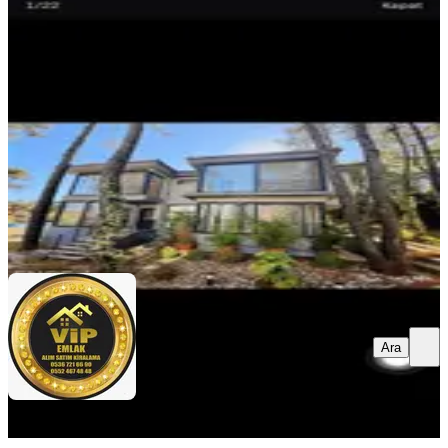
Villa
Menteşe, Gülağzı Mahallesi
5+1
·
340 m²
·
25.05.2026
100.000 ₺
VİP GAYRİMENKUL DANIŞMANLIĞI
Ömer Emre
Ara
Ara
VİP GAYRİMENKUL
DANIŞMANLIĞI
Ömer Emre