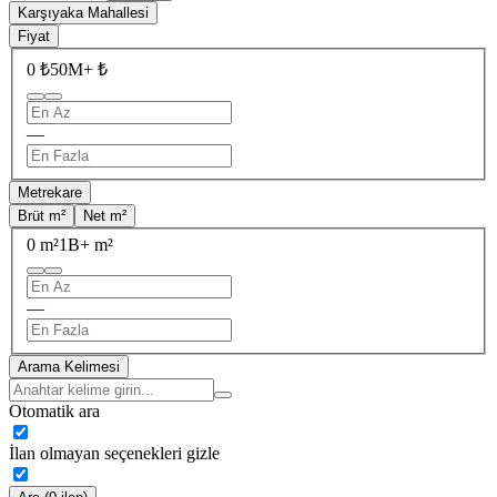
Karşıyaka Mahallesi
Fiyat
0 ₺
50M+ ₺
—
Metrekare
Brüt m²
Net m²
0 m²
1B+ m²
—
Arama Kelimesi
Otomatik ara
İlan olmayan seçenekleri gizle