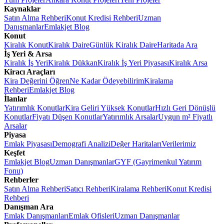
Kaynaklar
Satın Alma Rehberi
Konut Kredisi Rehberi
Uzman
Danışmanlar
Emlakjet Blog
Konut
Kiralık Konut
Kiralık Daire
Günlük Kiralık Daire
Haritada Ara
İş Yeri & Arsa
Kiralık İş Yeri
Kiralık Dükkan
Kiralık İş Yeri Piyasası
Kiralık Arsa
Kiracı Araçları
Kira Değerini Öğren
Ne Kadar Ödeyebilirim
Kiralama
Rehberi
Emlakjet Blog
İlanlar
Yatırımlık Konutlar
Kira Geliri Yüksek Konutlar
Hızlı Geri Dönüşlü
Konutlar
Fiyatı Düşen Konutlar
Yatırımlık Arsalar
Uygun m² Fiyatlı
Arsalar
Piyasa
Emlak Piyasası
Demografi Analizi
Değer Haritaları
Verilerimiz
Keşfet
Emlakjet Blog
Uzman Danışmanlar
GYF (Gayrimenkul Yatırım
Fonu)
Rehberler
Satın Alma Rehberi
Satıcı Rehberi
Kiralama Rehberi
Konut Kredisi
Rehberi
Danışman Ara
Emlak Danışmanları
Emlak Ofisleri
Uzman Danışmanlar