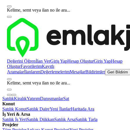
Kelime, semt veya ilan no ile ara...
Değerini Öğren
İlan Ver
Giriş Yap
Hesap Oluştur
Giriş Yap
Hesap
Oluştur
Favorilerim
Kayıtlı
Aramalar
İlanlarım
Değerlemelerim
Mesajlar
Bildirimler
Geri Bildirim
Kelime, semt veya ilan no ile ara...
Satılık
Kiralık
Yatırım
Danışmanlar
Sat
Konut
Satılık Konut
Satılık Daire
Yeni İlanlar
Haritada Ara
İş Yeri & Arsa
Satılık İş Yeri
Satılık Dükkan
Satılık Arsa
Satılık Tarla
Projeler
Tüm Projeler
Ankara Konut Projeleri
Yeni Projeler