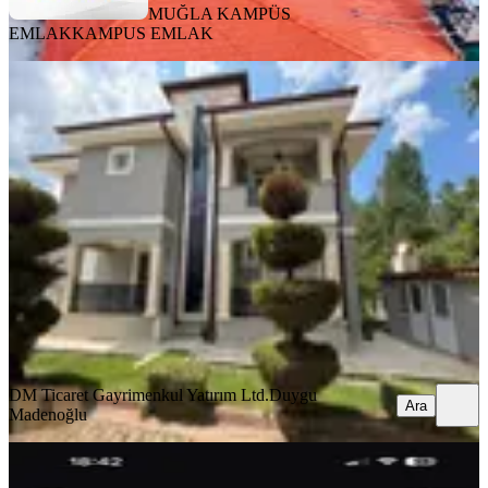
MUĞLA KAMPÜS
EMLAK
KAMPUS EMLAK
EŞYALI
Yeniköyde Site İçinde
Eşyalı,kiralık,260 M² Lüks Müstakil
Villa
Menteşe, Yeniköy Mahallesi
3+1
·
310 m²
·
26.06.2026
110.000 ₺
DM Ticaret Gayrimenkul Yatırım Ltd.
Duygu Madenoğlu
Ara
DM Ticaret Gayrimenkul Yatırım Ltd.
Duygu
Ara
Madenoğlu
MANZARALI
Gülağzı Mahallesinde Kiralık Triplex