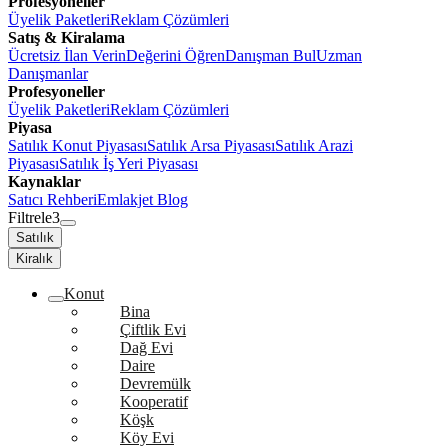
Profesyoneller
Üyelik Paketleri
Reklam Çözümleri
Satış & Kiralama
Ücretsiz İlan Verin
Değerini Öğren
Danışman Bul
Uzman
Danışmanlar
Profesyoneller
Üyelik Paketleri
Reklam Çözümleri
Piyasa
Satılık Konut Piyasası
Satılık Arsa Piyasası
Satılık Arazi
Piyasası
Satılık İş Yeri Piyasası
Kaynaklar
Satıcı Rehberi
Emlakjet Blog
Filtrele
3
Satılık
Kiralık
Konut
Bina
Çiftlik Evi
Dağ Evi
Daire
Devremülk
Kooperatif
Köşk
Köy Evi