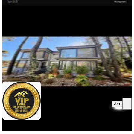
Villa
Menteşe, Gülağzı Mahallesi
5+1
·
340 m²
·
25.05.2026
100.000 ₺
VİP GAYRİMENKUL DANIŞMANLIĞI
Ömer Emre
Ara
Ara
VİP GAYRİMENKUL
DANIŞMANLIĞI
Ömer Emre