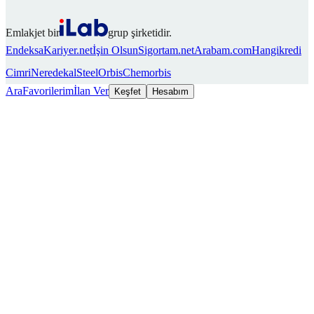
Emlakjet bir
grup şirketidir.
Endeksa
Kariyer.net
İşin Olsun
Sigortam.net
Arabam.com
Hangikredi
Cimri
Neredekal
SteelOrbis
Chemorbis
Ara
Favorilerim
İlan Ver
Keşfet
Hesabım