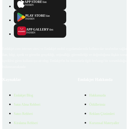
APP STORE
'dan
İNDİRİN
PLAY STORE
'dan
İNDİRİN
APP GALLERY
'den
İNDİRİN
Emlakjet.com internet sitesi ve Emlakjet mobil uygulamalarında kullanıcılar tarafından sağlana
ilan, bilgi, içerik ve görselin gerçekliği, orijinalliği, güvenilirliği ve doğruluğuna ilişkin soru
içerikleri giren kullanıcıya ait olup, Emlakjet'in bu hususlarla ilgili herhangi bir sorumluluğu
bulunmamaktadır.
Kaynaklar
Emlakjet Hakkında
Emlakjet Blog
Hakkımızda
Satın Alma Rehberi
Ödüllerimiz
Satıcı Rehberi
Reklam Çözümleri
Kiralama Rehberi
Kurumsal Materyaller