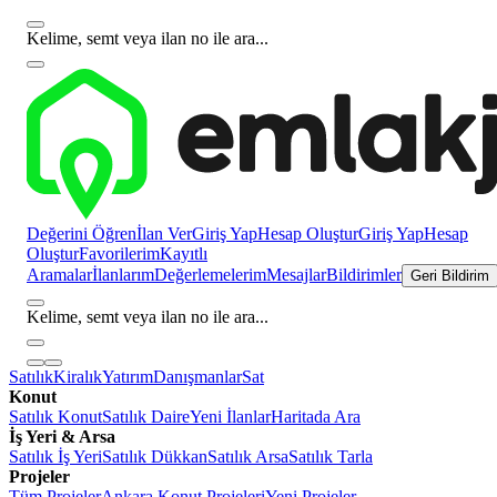
Kelime, semt veya ilan no ile ara...
Değerini Öğren
İlan Ver
Giriş Yap
Hesap Oluştur
Giriş Yap
Hesap
Oluştur
Favorilerim
Kayıtlı
Aramalar
İlanlarım
Değerlemelerim
Mesajlar
Bildirimler
Geri Bildirim
Kelime, semt veya ilan no ile ara...
Satılık
Kiralık
Yatırım
Danışmanlar
Sat
Konut
Satılık Konut
Satılık Daire
Yeni İlanlar
Haritada Ara
İş Yeri & Arsa
Satılık İş Yeri
Satılık Dükkan
Satılık Arsa
Satılık Tarla
Projeler
Tüm Projeler
Ankara Konut Projeleri
Yeni Projeler