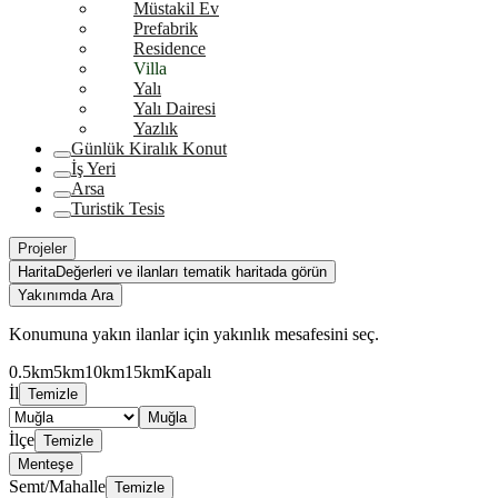
Müstakil Ev
Prefabrik
Residence
Villa
Yalı
Yalı Dairesi
Yazlık
Günlük Kiralık Konut
İş Yeri
Arsa
Turistik Tesis
Projeler
Harita
Değerleri ve ilanları tematik haritada görün
Yakınımda Ara
Konumuna yakın ilanlar için yakınlık mesafesini seç.
0.5km
5km
10km
15km
Kapalı
İl
Temizle
Muğla
İlçe
Temizle
Menteşe
Semt/Mahalle
Temizle