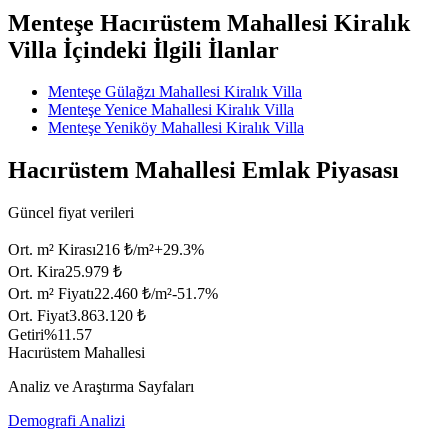
Menteşe Hacırüstem Mahallesi Kiralık
Villa İçindeki İlgili İlanlar
Menteşe Gülağzı Mahallesi Kiralık Villa
Menteşe Yenice Mahallesi Kiralık Villa
Menteşe Yeniköy Mahallesi Kiralık Villa
Hacırüstem Mahallesi Emlak Piyasası
Güncel fiyat verileri
Ort. m² Kirası
216 ₺/m²
+
29.3
%
Ort. Kira
25.979 ₺
Ort. m² Fiyatı
22.460 ₺/m²
-51.7
%
Ort. Fiyat
3.863.120 ₺
Getiri
%11.57
Hacırüstem Mahallesi
Analiz ve Araştırma Sayfaları
Demografi Analizi