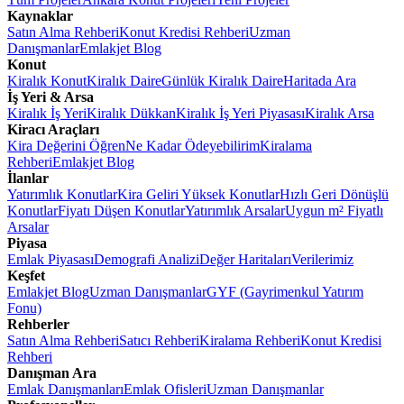
Kaynaklar
Satın Alma Rehberi
Konut Kredisi Rehberi
Uzman
Danışmanlar
Emlakjet Blog
Konut
Kiralık Konut
Kiralık Daire
Günlük Kiralık Daire
Haritada Ara
İş Yeri & Arsa
Kiralık İş Yeri
Kiralık Dükkan
Kiralık İş Yeri Piyasası
Kiralık Arsa
Kiracı Araçları
Kira Değerini Öğren
Ne Kadar Ödeyebilirim
Kiralama
Rehberi
Emlakjet Blog
İlanlar
Yatırımlık Konutlar
Kira Geliri Yüksek Konutlar
Hızlı Geri Dönüşlü
Konutlar
Fiyatı Düşen Konutlar
Yatırımlık Arsalar
Uygun m² Fiyatlı
Arsalar
Piyasa
Emlak Piyasası
Demografi Analizi
Değer Haritaları
Verilerimiz
Keşfet
Emlakjet Blog
Uzman Danışmanlar
GYF (Gayrimenkul Yatırım
Fonu)
Rehberler
Satın Alma Rehberi
Satıcı Rehberi
Kiralama Rehberi
Konut Kredisi
Rehberi
Danışman Ara
Emlak Danışmanları
Emlak Ofisleri
Uzman Danışmanlar