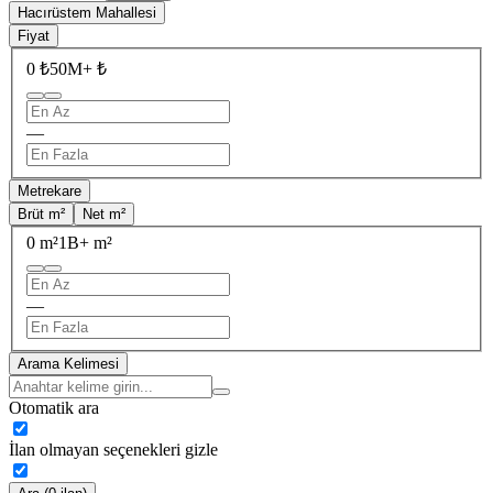
Hacırüstem Mahallesi
Fiyat
0 ₺
50M+ ₺
—
Metrekare
Brüt m²
Net m²
0 m²
1B+ m²
—
Arama Kelimesi
Otomatik ara
İlan olmayan seçenekleri gizle