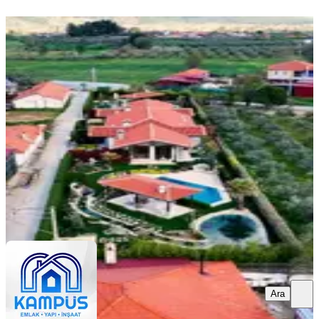
MANZARALI
Muğla Yenice'de Müstakil Bahçeli
Havuzlu Kiralık 3+1 Villa
Menteşe, Yenice Mahallesi
3+1
·
130 m²
·
27.07.2026
110.000 ₺
MUĞLA KAMPÜS EMLAK
KAMPUS EMLAK
Ara
Ara