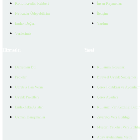
Konut Kredisi Rehberi
İnsan Kaynakları
Ne Kadar Ödeyebilirim
İletişim
Emlak Değeri
Yardım
Verilerimiz
Hizmetler
Yasal
Danışman Bul
Kullanım Koşulları
Projeler
Bireysel Üyelik Sözleşmesi
Ücretsiz İlan Verin
Çerez Politikası ve Aydınlat
Üyelik Paketleri
Çerez Ayarları
EmlakZeka Asistan
Kullanıcı Veri Gizliliği Bildi
Uzman Danışmanlar
Ziyaretçi Veri Gizliliği
Müşteri Yetkilisi Veri Gizlili
Aday Aydınlatma Metni