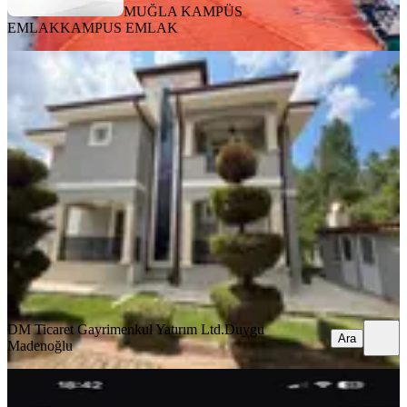
MUĞLA KAMPÜS
EMLAK
KAMPUS EMLAK
EŞYALI
Yeniköyde Site İçinde
Eşyalı,kiralık,260 M² Lüks Müstakil
Villa
Menteşe, Yeniköy Mahallesi
3+1
·
310 m²
·
26.06.2026
110.000 ₺
DM Ticaret Gayrimenkul Yatırım Ltd.
Duygu Madenoğlu
Ara
DM Ticaret Gayrimenkul Yatırım Ltd.
Duygu
Ara
Madenoğlu
MANZARALI
Gülağzı Mahallesinde Kiralık Triplex