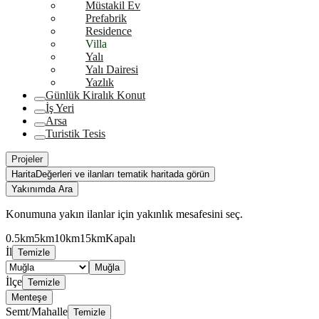
Müstakil Ev
Prefabrik
Residence
Villa
Yalı
Yalı Dairesi
Yazlık
Günlük Kiralık Konut
İş Yeri
Arsa
Turistik Tesis
Projeler
Harita
Değerleri ve ilanları tematik haritada görün
Yakınımda Ara
Konumuna yakın ilanlar için yakınlık mesafesini seç.
0.5km
5km
10km
15km
Kapalı
İl
Temizle
Muğla
İlçe
Temizle
Menteşe
Semt/Mahalle
Temizle