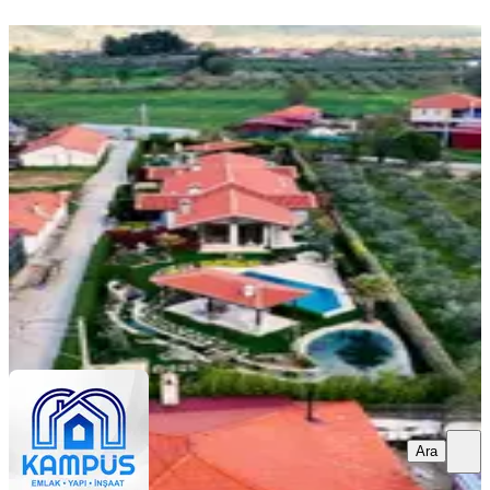
MANZARALI
Muğla Yenice'de Müstakil Bahçeli
Havuzlu Kiralık 3+1 Villa
Menteşe, Yenice Mahallesi
3+1
·
130 m²
·
27.07.2026
110.000 ₺
MUĞLA KAMPÜS EMLAK
KAMPUS EMLAK
Ara
Ara