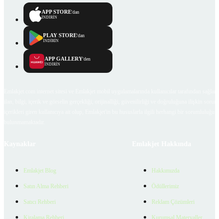
APP STORE
'dan
İNDİRİN
PLAY STORE
'dan
İNDİRİN
APP GALLERY
'den
İNDİRİN
Emlakjet.com internet sitesi ve Emlakjet mobil uygulamalarında kullanıcılar tarafından sağlana
ilan, bilgi, içerik ve görselin gerçekliği, orijinalliği, güvenilirliği ve doğruluğuna ilişkin soru
içerikleri giren kullanıcıya ait olup, Emlakjet'in bu hususlarla ilgili herhangi bir sorumluluğu
bulunmamaktadır.
Kaynaklar
Emlakjet Hakkında
Emlakjet Blog
Hakkımızda
Satın Alma Rehberi
Ödüllerimiz
Satıcı Rehberi
Reklam Çözümleri
Kiralama Rehberi
Kurumsal Materyaller