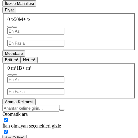
İkizce Mahallesi
Fiyat
0 ₺
50M+ ₺
—
Metrekare
Brüt m²
Net m²
0 m²
1B+ m²
—
Arama Kelimesi
Otomatik ara
İlan olmayan seçenekleri gizle