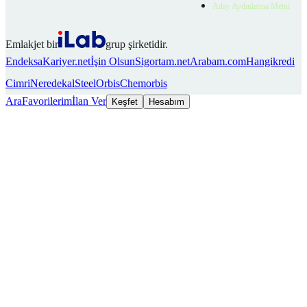
Aday Aydınlatma Metni
Emlakjet bir
grup şirketidir.
Endeksa
Kariyer.net
İşin Olsun
Sigortam.net
Arabam.com
Hangikredi
Cimri
Neredekal
SteelOrbis
Chemorbis
Ara
Favorilerim
İlan Ver
Keşfet
Hesabım