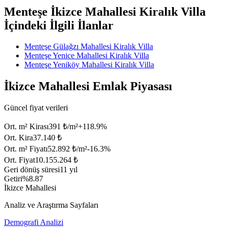
Menteşe İkizce Mahallesi Kiralık Villa
İçindeki İlgili İlanlar
Menteşe Gülağzı Mahallesi Kiralık Villa
Menteşe Yenice Mahallesi Kiralık Villa
Menteşe Yeniköy Mahallesi Kiralık Villa
İkizce Mahallesi Emlak Piyasası
Güncel fiyat verileri
Ort. m² Kirası
391 ₺/m²
+
118.9
%
Ort. Kira
37.140 ₺
Ort. m² Fiyatı
52.892 ₺/m²
-16.3
%
Ort. Fiyat
10.155.264 ₺
Geri dönüş süresi
11 yıl
Getiri
%8.87
İkizce Mahallesi
Analiz ve Araştırma Sayfaları
Demografi Analizi