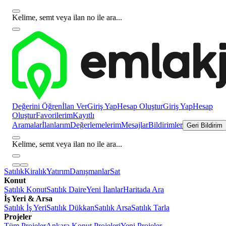
Kelime, semt veya ilan no ile ara...
Değerini Öğren
İlan Ver
Giriş Yap
Hesap Oluştur
Giriş Yap
Hesap
Oluştur
Favorilerim
Kayıtlı
Aramalar
İlanlarım
Değerlemelerim
Mesajlar
Bildirimler
Geri Bildirim
Kelime, semt veya ilan no ile ara...
Satılık
Kiralık
Yatırım
Danışmanlar
Sat
Konut
Satılık Konut
Satılık Daire
Yeni İlanlar
Haritada Ara
İş Yeri & Arsa
Satılık İş Yeri
Satılık Dükkan
Satılık Arsa
Satılık Tarla
Projeler
Tüm Projeler
Ankara Konut Projeleri
Yeni Projeler