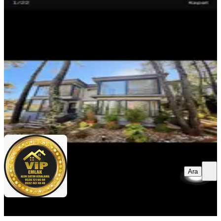
Villa
Menteşe, Gülağzı Mahallesi
5+1
·
340 m²
·
25.05.2026
100.000 ₺
VİP GAYRİMENKUL DANIŞMANLIĞI
Ömer Emre
Ara
Ara
VİP GAYRİMENKUL
DANIŞMANLIĞI
Ömer Emre