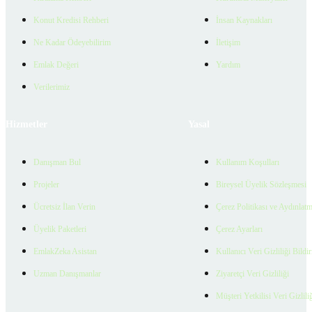
Konut Kredisi Rehberi
İnsan Kaynakları
Ne Kadar Ödeyebilirim
İletişim
Emlak Değeri
Yardım
Verilerimiz
Hizmetler
Yasal
Danışman Bul
Kullanım Koşulları
Projeler
Bireysel Üyelik Sözleşmesi
Ücretsiz İlan Verin
Çerez Politikası ve Aydınlat
Üyelik Paketleri
Çerez Ayarları
EmlakZeka Asistan
Kullanıcı Veri Gizliliği Bildi
Uzman Danışmanlar
Ziyaretçi Veri Gizliliği
Müşteri Yetkilisi Veri Gizlili