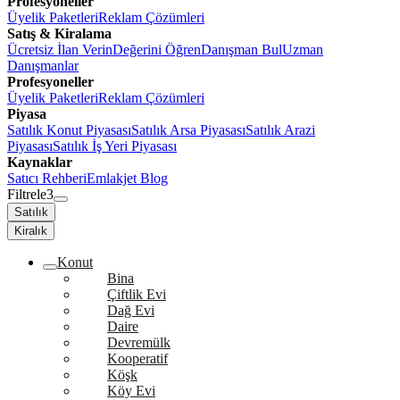
Profesyoneller
Üyelik Paketleri
Reklam Çözümleri
Satış & Kiralama
Ücretsiz İlan Verin
Değerini Öğren
Danışman Bul
Uzman
Danışmanlar
Profesyoneller
Üyelik Paketleri
Reklam Çözümleri
Piyasa
Satılık Konut Piyasası
Satılık Arsa Piyasası
Satılık Arazi
Piyasası
Satılık İş Yeri Piyasası
Kaynaklar
Satıcı Rehberi
Emlakjet Blog
Filtrele
3
Satılık
Kiralık
Konut
Bina
Çiftlik Evi
Dağ Evi
Daire
Devremülk
Kooperatif
Köşk
Köy Evi