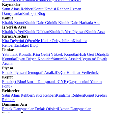
Kaynaklar
Satın Alma Rehberi
Konut Kredisi Rehberi
Uzman
Danışmanlar
Emlakjet Blog
Konut
Kiralık Konut
Kiralık Daire
Günlük Kiralık Daire
Haritada Ara
İş Yeri & Arsa
Kiralık İş Yeri
Kiralık Dükkan
Kiralık İş Yeri Piyasası
Kiralık Arsa
Kiracı Araçları
Kira Değerini Öğren
Ne Kadar Ödeyebilirim
Kiralama
Rehberi
Emlakjet Blog
İlanlar
Yatırımlık Konutlar
Kira Geliri Yüksek Konutlar
Hızlı Geri Dönüşlü
Konutlar
Fiyatı Düşen Konutlar
Yatırımlık Arsalar
Uygun m² Fiyatlı
Arsalar
Piyasa
Emlak Piyasası
Demografi Analizi
Değer Haritaları
Verilerimiz
Keşfet
Emlakjet Blog
Uzman Danışmanlar
GYF (Gayrimenkul Yatırım
Fonu)
Rehberler
Satın Alma Rehberi
Satıcı Rehberi
Kiralama Rehberi
Konut Kredisi
Rehberi
Danışman Ara
Emlak Danışmanları
Emlak Ofisleri
Uzman Danışmanlar