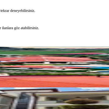
tekrar deneyebilirsiniz.
 ilanlara göz atabilirsiniz.
i Havuzlu Kiralık 3+1 Villa
alık,260 M² Lüks Müstakil Villa