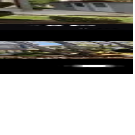
VİP GAYRİMENKUL DANIŞMANLIĞI
Ömer Emre
Ara