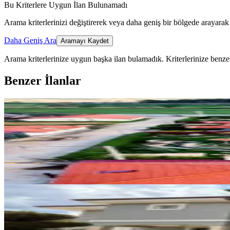
Bu Kriterlere Uygun İlan Bulunamadı
Arama kriterlerinizi değiştirerek veya daha geniş bir bölgede arayarak 
Daha Geniş Ara
Aramayı Kaydet
Arama kriterlerinize uygun başka ilan bulamadık.
Kriterlerinize benzer
Benzer İlanlar
MANZARALI
Muğla Yenice'de Müstakil Bahçel
Menteşe, Yenice Mahallesi
3+1
·
130 m²
·
27.07.2026
110.000 ₺
EŞYALI
Yeniköyde Site İçinde Eşyalı,kir
Menteşe, Yeniköy Mahallesi