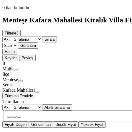
0
ilan bulundu
Menteşe Kafaca Mahallesi Kiralık Villa Fi
Filtrele
3
Sırala
Görünüm
Harita
Kaydet
Paylaş
İl
Muğla
İlçe
Menteşe
Semt
Kafaca Mahallesi
Tümünü Temizle
Tüm İlanlar
Akıllı Sıralama
Fiyatı Düşen
Güncel İlan
Düşük Fiyat
Yüksek Fiyat