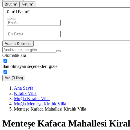
Brüt m²
Net m²
0 m²
1B+ m²
—
Arama Kelimesi
Otomatik ara
İlan olmayan seçenekleri gizle
Ara (0 ilan)
Ana Sayfa
Kiralık Villa
Muğla Kiralık Villa
Muğla Menteşe Kiralık Villa
Menteşe Kafaca Mahallesi Kiralık Villa
Menteşe Kafaca Mahallesi Kiral