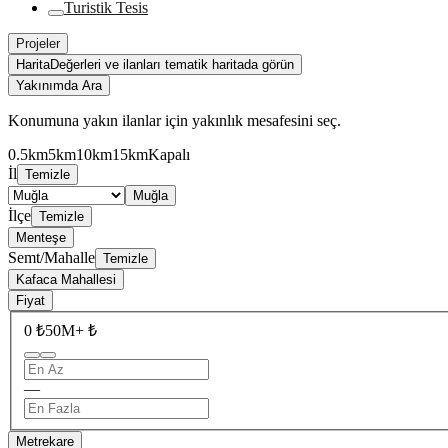
Turistik Tesis
Projeler
Harita
Değerleri ve ilanları tematik haritada görün
Yakınımda Ara
Konumuna yakın ilanlar için yakınlık mesafesini seç.
0.5km
5km
10km
15km
Kapalı
İl
Temizle
Muğla
İlçe
Temizle
Menteşe
Semt/Mahalle
Temizle
Kafaca Mahallesi
Fiyat
0 ₺
50M+ ₺
—
Metrekare