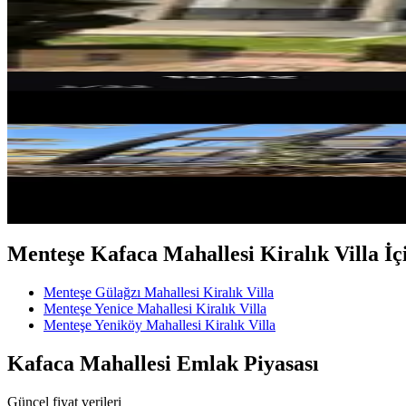
3+1
·
310 m²
·
26.06.2026
110.000 ₺
MANZARALI
Gülağzı Mahallesinde Kiralık Tri
Menteşe, Gülağzı Mahallesi
5+1
·
340 m²
·
25.05.2026
100.000 ₺
Menteşe Kafaca Mahallesi Kiralık Villa İçin
Menteşe Gülağzı Mahallesi Kiralık Villa
Menteşe Yenice Mahallesi Kiralık Villa
Menteşe Yeniköy Mahallesi Kiralık Villa
Kafaca Mahallesi Emlak Piyasası
Güncel fiyat verileri