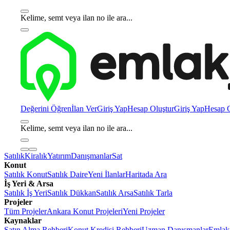
Kelime, semt veya ilan no ile ara...
Değerini Öğren
İlan Ver
Giriş Yap
Hesap Oluştur
Giriş Yap
Hesap O
Kelime, semt veya ilan no ile ara...
Satılık
Kiralık
Yatırım
Danışmanlar
Sat
Konut
Satılık Konut
Satılık Daire
Yeni İlanlar
Haritada Ara
İş Yeri & Arsa
Satılık İş Yeri
Satılık Dükkan
Satılık Arsa
Satılık Tarla
Projeler
Tüm Projeler
Ankara Konut Projeleri
Yeni Projeler
Kaynaklar
Satın Alma Rehberi
Konut Kredisi Rehberi
Uzman Danışmanlar
Emlakj