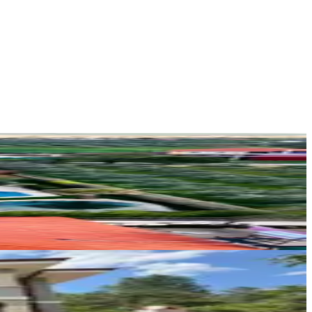
MUĞLA KAMPÜS EMLAK
KAMPUS EMLAK
Ara
DM Ticaret Gayrimenkul Yatırım Ltd.
Duygu Madenoğlu
Ara