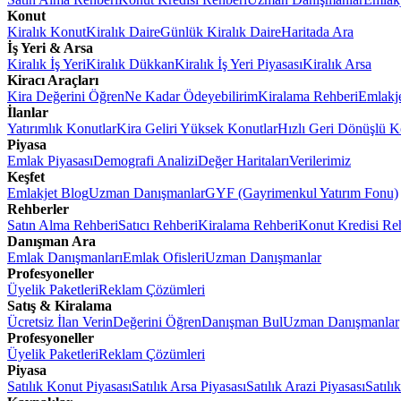
Konut
Kiralık Konut
Kiralık Daire
Günlük Kiralık Daire
Haritada Ara
İş Yeri & Arsa
Kiralık İş Yeri
Kiralık Dükkan
Kiralık İş Yeri Piyasası
Kiralık Arsa
Kiracı Araçları
Kira Değerini Öğren
Ne Kadar Ödeyebilirim
Kiralama Rehberi
Emlakj
İlanlar
Yatırımlık Konutlar
Kira Geliri Yüksek Konutlar
Hızlı Geri Dönüşlü K
Piyasa
Emlak Piyasası
Demografi Analizi
Değer Haritaları
Verilerimiz
Keşfet
Emlakjet Blog
Uzman Danışmanlar
GYF (Gayrimenkul Yatırım Fonu)
Rehberler
Satın Alma Rehberi
Satıcı Rehberi
Kiralama Rehberi
Konut Kredisi Re
Danışman Ara
Emlak Danışmanları
Emlak Ofisleri
Uzman Danışmanlar
Profesyoneller
Üyelik Paketleri
Reklam Çözümleri
Satış & Kiralama
Ücretsiz İlan Verin
Değerini Öğren
Danışman Bul
Uzman Danışmanlar
Profesyoneller
Üyelik Paketleri
Reklam Çözümleri
Piyasa
Satılık Konut Piyasası
Satılık Arsa Piyasası
Satılık Arazi Piyasası
Satılı