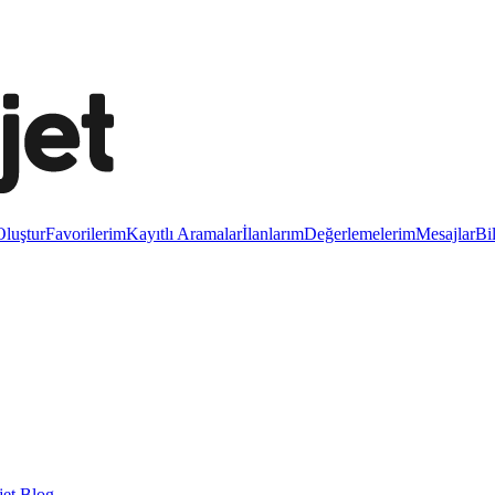
luştur
Favorilerim
Kayıtlı Aramalar
İlanlarım
Değerlemelerim
Mesajlar
Bi
et Blog