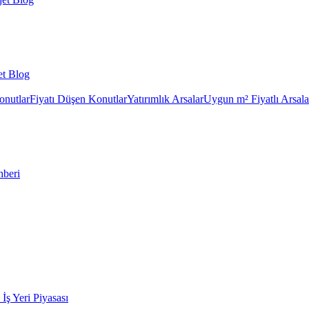
et Blog
onutlar
Fiyatı Düşen Konutlar
Yatırımlık Arsalar
Uygun m² Fiyatlı Arsala
hberi
k İş Yeri Piyasası