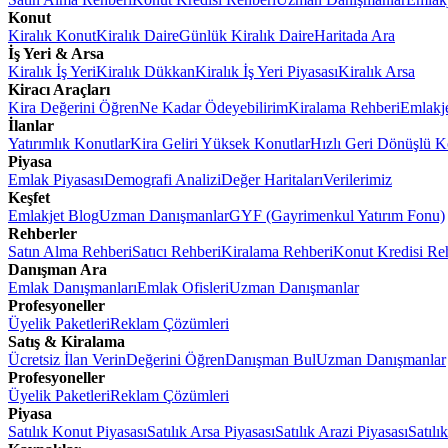
Konut
Kiralık Konut
Kiralık Daire
Günlük Kiralık Daire
Haritada Ara
İş Yeri & Arsa
Kiralık İş Yeri
Kiralık Dükkan
Kiralık İş Yeri Piyasası
Kiralık Arsa
Kiracı Araçları
Kira Değerini Öğren
Ne Kadar Ödeyebilirim
Kiralama Rehberi
Emlakj
İlanlar
Yatırımlık Konutlar
Kira Geliri Yüksek Konutlar
Hızlı Geri Dönüşlü K
Piyasa
Emlak Piyasası
Demografi Analizi
Değer Haritaları
Verilerimiz
Keşfet
Emlakjet Blog
Uzman Danışmanlar
GYF (Gayrimenkul Yatırım Fonu)
Rehberler
Satın Alma Rehberi
Satıcı Rehberi
Kiralama Rehberi
Konut Kredisi Re
Danışman Ara
Emlak Danışmanları
Emlak Ofisleri
Uzman Danışmanlar
Profesyoneller
Üyelik Paketleri
Reklam Çözümleri
Satış & Kiralama
Ücretsiz İlan Verin
Değerini Öğren
Danışman Bul
Uzman Danışmanlar
Profesyoneller
Üyelik Paketleri
Reklam Çözümleri
Piyasa
Satılık Konut Piyasası
Satılık Arsa Piyasası
Satılık Arazi Piyasası
Satılı