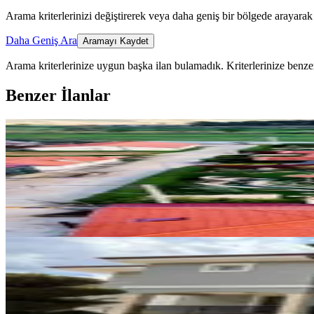
Arama kriterlerinizi değiştirerek veya daha geniş bir bölgede arayarak 
Daha Geniş Ara
Aramayı Kaydet
Arama kriterlerinize uygun başka ilan bulamadık.
Kriterlerinize benzer
Benzer İlanlar
MANZARALI
Muğla Yenice'de Müstakil Bahçel
Menteşe, Yenice Mahallesi
3+1
·
130 m²
·
27.07.2026
110.000 ₺
EŞYALI
Yeniköyde Site İçinde Eşyalı,kir
Menteşe, Yeniköy Mahallesi
3+1
·
310 m²
·
26.06.2026