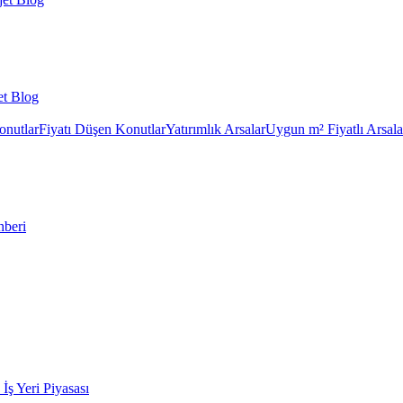
et Blog
onutlar
Fiyatı Düşen Konutlar
Yatırımlık Arsalar
Uygun m² Fiyatlı Arsala
hberi
k İş Yeri Piyasası