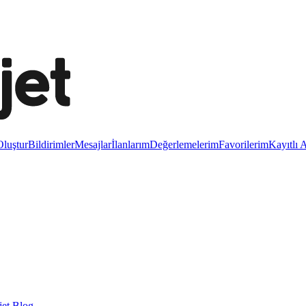
luştur
Bildirimler
Mesajlar
İlanlarım
Değerlemelerim
Favorilerim
Kayıtlı 
et Blog