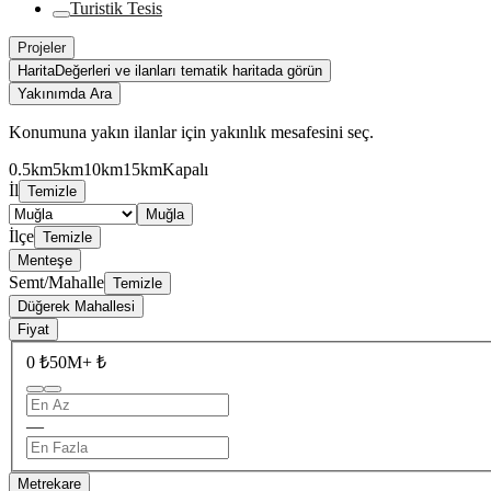
Turistik Tesis
Projeler
Harita
Değerleri ve ilanları tematik haritada görün
Yakınımda Ara
Konumuna yakın ilanlar için yakınlık mesafesini seç.
0.5km
5km
10km
15km
Kapalı
İl
Temizle
Muğla
İlçe
Temizle
Menteşe
Semt/Mahalle
Temizle
Düğerek Mahallesi
Fiyat
0 ₺
50M+ ₺
—
Metrekare