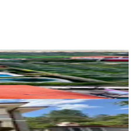
MUĞLA KAMPÜS EMLAK
KAMPUS EMLAK
Ara
DM Ticaret Gayrimenkul Yatırım Ltd.
Duygu Madenoğlu
Ara