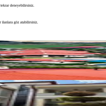
tekrar deneyebilirsiniz.
 ilanlara göz atabilirsiniz.
i Havuzlu Kiralık 3+1 Villa
alık,260 M² Lüks Müstakil Villa