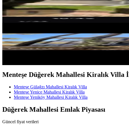
110.000 ₺
MANZARALI
Gülağzı Mahallesinde Kiralık Tri
Menteşe, Gülağzı Mahallesi
5+1
·
340 m²
·
25.05.2026
100.000 ₺
Menteşe Düğerek Mahallesi Kiralık Villa İç
Menteşe Gülağzı Mahallesi Kiralık Villa
Menteşe Yenice Mahallesi Kiralık Villa
Menteşe Yeniköy Mahallesi Kiralık Villa
Düğerek Mahallesi Emlak Piyasası
Güncel fiyat verileri