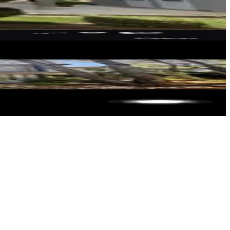
VİP GAYRİMENKUL DANIŞMANLIĞI
Ömer Emre
Ara