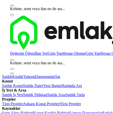
Kelime, semt veya ilan no ile ara...
Değerini Öğren
İlan Ver
Giriş Yap
Hesap Oluştur
Giriş Yap
Hesap O
Kelime, semt veya ilan no ile ara...
Satılık
Kiralık
Yatırım
Danışmanlar
Sat
Konut
Satılık Konut
Satılık Daire
Yeni İlanlar
Haritada Ara
İş Yeri & Arsa
Satılık İş Yeri
Satılık Dükkan
Satılık Arsa
Satılık Tarla
Projeler
Tüm Projeler
Ankara Konut Projeleri
Yeni Projeler
Kaynaklar
Satın Alma Rehberi
Konut Kredisi Rehberi
Uzman Danışmanlar
Emlakj