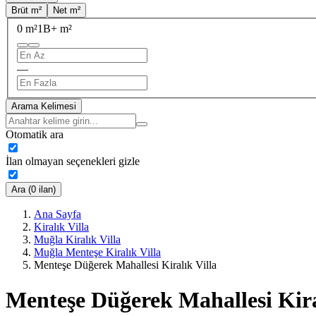
Brüt m²
Net m²
0 m²
1B+ m²
—
Arama Kelimesi
Otomatik ara
İlan olmayan seçenekleri gizle
Ara (0 ilan)
Ana Sayfa
Kiralık Villa
Muğla Kiralık Villa
Muğla Menteşe Kiralık Villa
Menteşe Düğerek Mahallesi Kiralık Villa
Menteşe Düğerek Mahallesi Kira