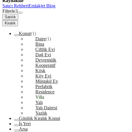
Kaynaklar
Satıcı Rehberi
Emlakjet Blog
Filtrele
3
Satılık
Kiralık
Konut
(1)
Daire
(1)
Bina
Çiftlik Evi
Dağ Evi
Devremülk
Kooperatif
Köşk
Köy Evi
Müstakil Ev
Prefabrik
Residence
Villa
Yalı
Yalı Dairesi
Yazlık
Günlük Kiralık Konut
İş Yeri
Arsa