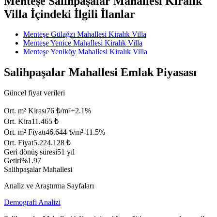
Menteşe Salihpaşalar Mahallesi Kiralık
Villa İçindeki İlgili İlanlar
Menteşe Gülağzı Mahallesi Kiralık Villa
Menteşe Yenice Mahallesi Kiralık Villa
Menteşe Yeniköy Mahallesi Kiralık Villa
Salihpaşalar Mahallesi Emlak Piyasası
Güncel fiyat verileri
Ort. m² Kirası
76 ₺/m²
+
2.1
%
Ort. Kira
11.465 ₺
Ort. m² Fiyatı
46.644 ₺/m²
-11.5
%
Ort. Fiyat
5.224.128 ₺
Geri dönüş süresi
51 yıl
Getiri
%1.97
Salihpaşalar Mahallesi
Analiz ve Araştırma Sayfaları
Demografi Analizi