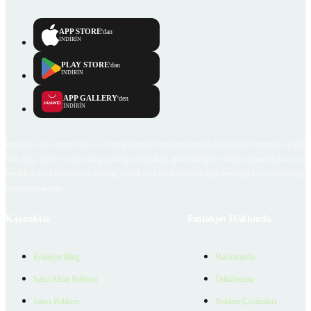
APP STORE
'dan
İNDİRİN
PLAY STORE
'dan
İNDİRİN
APP GALLERY
'den
İNDİRİN
Emlakjet.com internet sitesi ve Emlakjet mobil uygulamalarında kullanıcılar tarafından sağlana
ilan, bilgi, içerik ve görselin gerçekliği, orijinalliği, güvenilirliği ve doğruluğuna ilişkin soru
içerikleri giren kullanıcıya ait olup, Emlakjet'in bu hususlarla ilgili herhangi bir sorumluluğu
bulunmamaktadır.
Kaynaklar
Emlakjet Hakkında
Emlakjet Blog
Hakkımızda
Satın Alma Rehberi
Ödüllerimiz
Satıcı Rehberi
Reklam Çözümleri