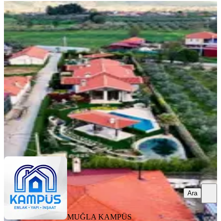
MANZARALI
Muğla Yenice'de Müstakil Bahçeli
Havuzlu Kiralık 3+1 Villa
Menteşe, Yenice Mahallesi
3+1
·
130 m²
·
27.07.2026
110.000 ₺
MUĞLA KAMPÜS EMLAK
KAMPUS EMLAK
Ara
Ara
MUĞLA KAMPÜS