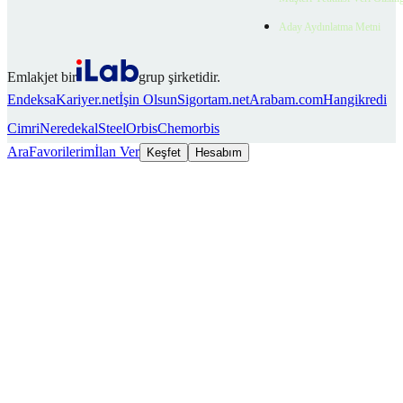
Aday Aydınlatma Metni
Emlakjet bir
grup şirketidir.
Endeksa
Kariyer.net
İşin Olsun
Sigortam.net
Arabam.com
Hangikredi
Cimri
Neredekal
SteelOrbis
Chemorbis
Ara
Favorilerim
İlan Ver
Keşfet
Hesabım