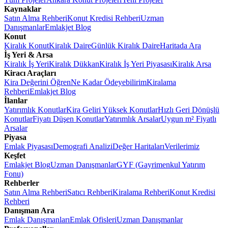
Kaynaklar
Satın Alma Rehberi
Konut Kredisi Rehberi
Uzman
Danışmanlar
Emlakjet Blog
Konut
Kiralık Konut
Kiralık Daire
Günlük Kiralık Daire
Haritada Ara
İş Yeri & Arsa
Kiralık İş Yeri
Kiralık Dükkan
Kiralık İş Yeri Piyasası
Kiralık Arsa
Kiracı Araçları
Kira Değerini Öğren
Ne Kadar Ödeyebilirim
Kiralama
Rehberi
Emlakjet Blog
İlanlar
Yatırımlık Konutlar
Kira Geliri Yüksek Konutlar
Hızlı Geri Dönüşlü
Konutlar
Fiyatı Düşen Konutlar
Yatırımlık Arsalar
Uygun m² Fiyatlı
Arsalar
Piyasa
Emlak Piyasası
Demografi Analizi
Değer Haritaları
Verilerimiz
Keşfet
Emlakjet Blog
Uzman Danışmanlar
GYF (Gayrimenkul Yatırım
Fonu)
Rehberler
Satın Alma Rehberi
Satıcı Rehberi
Kiralama Rehberi
Konut Kredisi
Rehberi
Danışman Ara
Emlak Danışmanları
Emlak Ofisleri
Uzman Danışmanlar