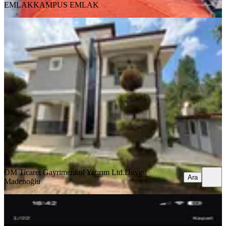
EMLAK
KAMPUS EMLAK
EŞYALI
Yeniköyde Site İçinde
Eşyalı,kiralık,260 M² Lüks Müstakil
Villa
Menteşe, Yeniköy Mahallesi
3+1
·
310 m²
·
26.06.2026
110.000 ₺
DM Ticaret Gayrimenkul Yatırım Ltd.
Duygu Madenoğlu
Ara
DM Ticaret Gayrimenkul Yatırım Ltd.
Duygu
Ara
Madenoğlu
MANZARALI
Gülağzı Mahallesinde Kiralık Triplex
Villa