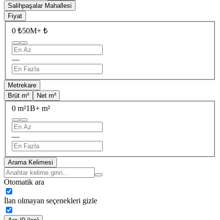
Salihpaşalar Mahallesi
Fiyat
0 ₺
50M+ ₺
—
Metrekare
Brüt m²
Net m²
0 m²
1B+ m²
—
Arama Kelimesi
Otomatik ara
İlan olmayan seçenekleri gizle