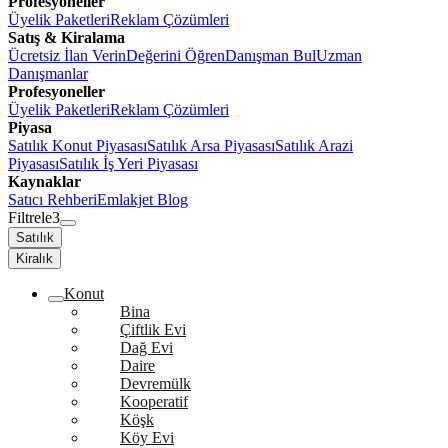
Profesyoneller
Üyelik Paketleri
Reklam Çözümleri
Satış & Kiralama
Ücretsiz İlan Verin
Değerini Öğren
Danışman Bul
Uzman
Danışmanlar
Profesyoneller
Üyelik Paketleri
Reklam Çözümleri
Piyasa
Satılık Konut Piyasası
Satılık Arsa Piyasası
Satılık Arazi
Piyasası
Satılık İş Yeri Piyasası
Kaynaklar
Satıcı Rehberi
Emlakjet Blog
Filtrele
3
Satılık
Kiralık
Konut
Bina
Çiftlik Evi
Dağ Evi
Daire
Devremülk
Kooperatif
Köşk
Köy Evi