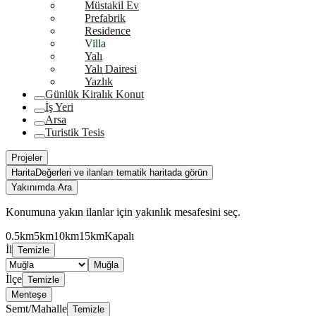
Müstakil Ev
Prefabrik
Residence
Villa
Yalı
Yalı Dairesi
Yazlık
Günlük Kiralık Konut
İş Yeri
Arsa
Turistik Tesis
Projeler
Harita
Değerleri ve ilanları tematik haritada görün
Yakınımda Ara
Konumuna yakın ilanlar için yakınlık mesafesini seç.
0.5km
5km
10km
15km
Kapalı
İl
Temizle
Muğla
İlçe
Temizle
Menteşe
Semt/Mahalle
Temizle