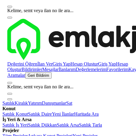
Kelime, semt veya ilan no ile ara...
Değerini Öğren
İlan Ver
Giriş Yap
Hesap Oluştur
Giriş Yap
Hesap
Oluştur
Bildirimler
Mesajlar
İlanlarım
Değerlemelerim
Favorilerim
Kayı
Aramalar
Geri Bildirim
Kelime, semt veya ilan no ile ara...
Satılık
Kiralık
Yatırım
Danışmanlar
Sat
Konut
Satılık Konut
Satılık Daire
Yeni İlanlar
Haritada Ara
İş Yeri & Arsa
Satılık İş Yeri
Satılık Dükkan
Satılık Arsa
Satılık Tarla
Projeler
Tüm Projeler
Ankara Konut Projeleri
Yeni Projeler