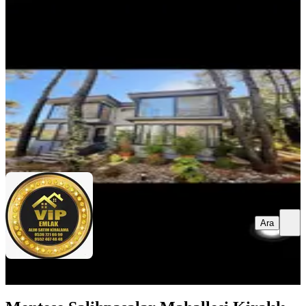
Menteşe, Gülağzı Mahallesi
5+1
·
340 m²
·
25.05.2026
100.000 ₺
VİP GAYRİMENKUL DANIŞMANLIĞI
Ömer Emre
Ara
Ara
VİP GAYRİMENKUL
DANIŞMANLIĞI
Ömer Emre