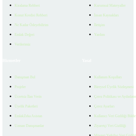
Kiralama Rehberi
Kurumsal Materyaller
Konut Kredisi Rehberi
İnsan Kaynakları
Ne Kadar Ödeyebilirim
İletişim
Emlak Değeri
Yardım
Verilerimiz
Hizmetler
Yasal
Danışman Bul
Kullanım Koşulları
Projeler
Bireysel Üyelik Sözleşmesi
Ücretsiz İlan Verin
Çerez Politikası ve Aydınlat
Üyelik Paketleri
Çerez Ayarları
EmlakZeka Asistan
Kullanıcı Veri Gizliliği Bildi
Uzman Danışmanlar
Ziyaretçi Veri Gizliliği
Müşteri Yetkilisi Veri Gizlili