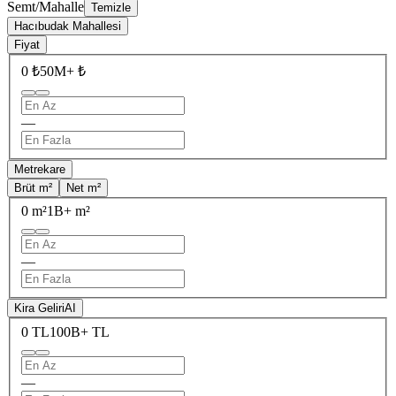
Semt/Mahalle
Temizle
Hacıbudak Mahallesi
Fiyat
0 ₺
50M+ ₺
—
Metrekare
Brüt m²
Net m²
0 m²
1B+ m²
—
Kira Geliri
AI
0 TL
100B+ TL
—