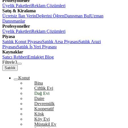
Profesyoneller
Üyelik Paketleri
Reklam Çözümleri
Satış & Kiralama
Ücretsiz İlan Verin
Değerini Öğren
Danışman Bul
Uzman
Danışmanlar
Profesyoneller
Üyelik Paketleri
Reklam Çözümleri
Piyasa
Satılık Konut Piyasası
Satılık Arsa Piyasası
Satılık Arazi
Piyasası
Satılık İş Yeri Piyasası
Kaynaklar
Satıcı Rehberi
Emlakjet Blog
Filtrele
3
Satılık
Konut
Bina
Çiftlik Evi
Dağ Evi
Daire
Devremülk
Kooperatif
Köşk
Köy Evi
Müstakil Ev