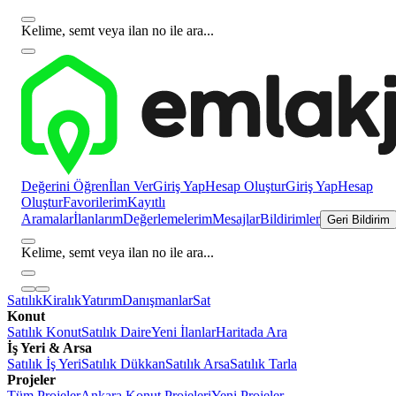
Kelime, semt veya ilan no ile ara...
Değerini Öğren
İlan Ver
Giriş Yap
Hesap Oluştur
Giriş Yap
Hesap
Oluştur
Favorilerim
Kayıtlı
Aramalar
İlanlarım
Değerlemelerim
Mesajlar
Bildirimler
Geri Bildirim
Kelime, semt veya ilan no ile ara...
Satılık
Kiralık
Yatırım
Danışmanlar
Sat
Konut
Satılık Konut
Satılık Daire
Yeni İlanlar
Haritada Ara
İş Yeri & Arsa
Satılık İş Yeri
Satılık Dükkan
Satılık Arsa
Satılık Tarla
Projeler
Tüm Projeler
Ankara Konut Projeleri
Yeni Projeler