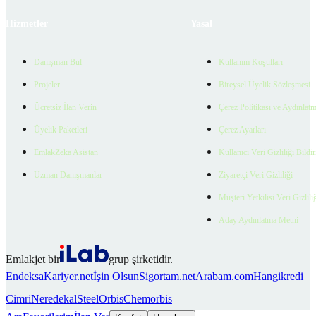
Hizmetler
Yasal
Danışman Bul
Kullanım Koşulları
Projeler
Bireysel Üyelik Sözleşmesi
Ücretsiz İlan Verin
Çerez Politikası ve Aydınlat
Üyelik Paketleri
Çerez Ayarları
EmlakZeka Asistan
Kullanıcı Veri Gizliliği Bildi
Uzman Danışmanlar
Ziyaretçi Veri Gizliliği
Müşteri Yetkilisi Veri Gizlili
Aday Aydınlatma Metni
Emlakjet bir
grup şirketidir.
Endeksa
Kariyer.net
İşin Olsun
Sigortam.net
Arabam.com
Hangikredi
Cimri
Neredekal
SteelOrbis
Chemorbis