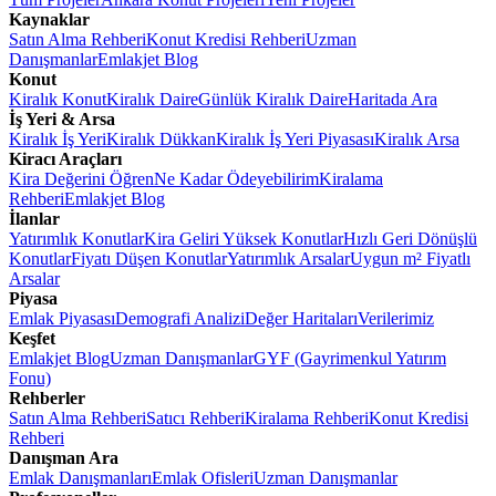
Kaynaklar
Satın Alma Rehberi
Konut Kredisi Rehberi
Uzman
Danışmanlar
Emlakjet Blog
Konut
Kiralık Konut
Kiralık Daire
Günlük Kiralık Daire
Haritada Ara
İş Yeri & Arsa
Kiralık İş Yeri
Kiralık Dükkan
Kiralık İş Yeri Piyasası
Kiralık Arsa
Kiracı Araçları
Kira Değerini Öğren
Ne Kadar Ödeyebilirim
Kiralama
Rehberi
Emlakjet Blog
İlanlar
Yatırımlık Konutlar
Kira Geliri Yüksek Konutlar
Hızlı Geri Dönüşlü
Konutlar
Fiyatı Düşen Konutlar
Yatırımlık Arsalar
Uygun m² Fiyatlı
Arsalar
Piyasa
Emlak Piyasası
Demografi Analizi
Değer Haritaları
Verilerimiz
Keşfet
Emlakjet Blog
Uzman Danışmanlar
GYF (Gayrimenkul Yatırım
Fonu)
Rehberler
Satın Alma Rehberi
Satıcı Rehberi
Kiralama Rehberi
Konut Kredisi
Rehberi
Danışman Ara
Emlak Danışmanları
Emlak Ofisleri
Uzman Danışmanlar