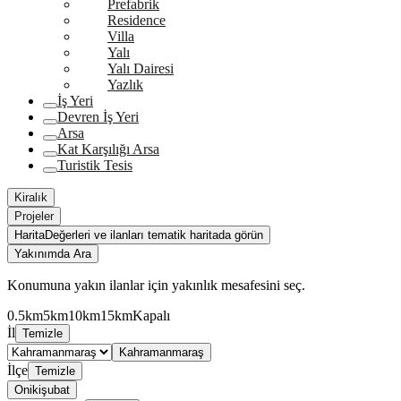
Prefabrik
Residence
Villa
Yalı
Yalı Dairesi
Yazlık
İş Yeri
Devren İş Yeri
Arsa
Kat Karşılığı Arsa
Turistik Tesis
Kiralık
Projeler
Harita
Değerleri ve ilanları tematik haritada görün
Yakınımda Ara
Konumuna yakın ilanlar için yakınlık mesafesini seç.
0.5km
5km
10km
15km
Kapalı
İl
Temizle
Kahramanmaraş
İlçe
Temizle
Onikişubat