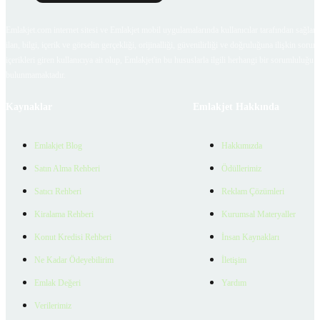
Emlakjet.com internet sitesi ve Emlakjet mobil uygulamalarında kullanıcılar tarafından sağlana
ilan, bilgi, içerik ve görselin gerçekliği, orijinalliği, güvenilirliği ve doğruluğuna ilişkin soru
içerikleri giren kullanıcıya ait olup, Emlakjet'in bu hususlarla ilgili herhangi bir sorumluluğu
bulunmamaktadır.
Kaynaklar
Emlakjet Hakkında
Emlakjet Blog
Hakkımızda
Satın Alma Rehberi
Ödüllerimiz
Satıcı Rehberi
Reklam Çözümleri
Kiralama Rehberi
Kurumsal Materyaller
Konut Kredisi Rehberi
İnsan Kaynakları
Ne Kadar Ödeyebilirim
İletişim
Emlak Değeri
Yardım
Verilerimiz