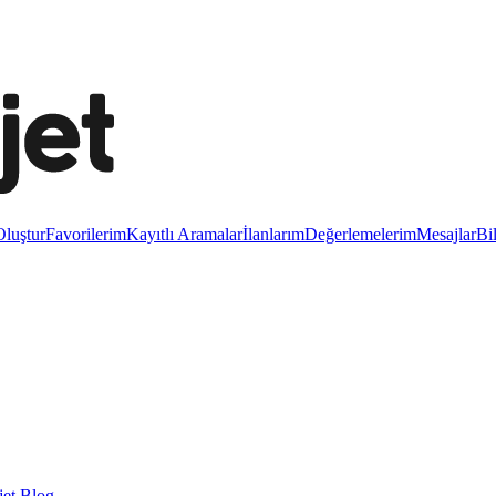
luştur
Favorilerim
Kayıtlı Aramalar
İlanlarım
Değerlemelerim
Mesajlar
Bi
et Blog