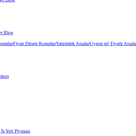
et Blog
onutlar
Fiyatı Düşen Konutlar
Yatırımlık Arsalar
Uygun m² Fiyatlı Arsala
hberi
k İş Yeri Piyasası