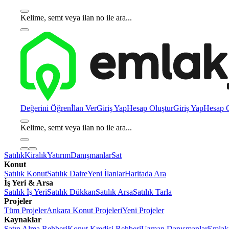
Kelime, semt veya ilan no ile ara...
Değerini Öğren
İlan Ver
Giriş Yap
Hesap Oluştur
Giriş Yap
Hesap O
Kelime, semt veya ilan no ile ara...
Satılık
Kiralık
Yatırım
Danışmanlar
Sat
Konut
Satılık Konut
Satılık Daire
Yeni İlanlar
Haritada Ara
İş Yeri & Arsa
Satılık İş Yeri
Satılık Dükkan
Satılık Arsa
Satılık Tarla
Projeler
Tüm Projeler
Ankara Konut Projeleri
Yeni Projeler
Kaynaklar
Satın Alma Rehberi
Konut Kredisi Rehberi
Uzman Danışmanlar
Emlakj