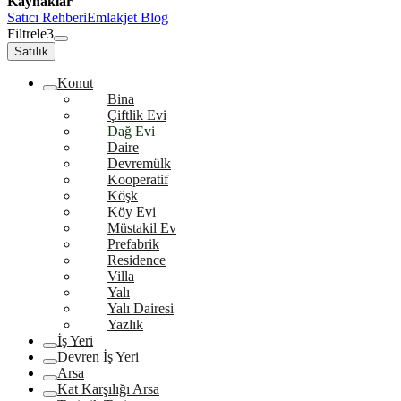
Kaynaklar
Satıcı Rehberi
Emlakjet Blog
Filtrele
3
Satılık
Konut
Bina
Çiftlik Evi
Dağ Evi
Daire
Devremülk
Kooperatif
Köşk
Köy Evi
Müstakil Ev
Prefabrik
Residence
Villa
Yalı
Yalı Dairesi
Yazlık
İş Yeri
Devren İş Yeri
Arsa
Kat Karşılığı Arsa