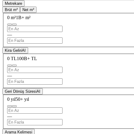
Metrekare
Brüt m²
Net m²
0 m²
1B+ m²
—
Kira Geliri
AI
0 TL
100B+ TL
—
Geri Dönüş Süresi
AI
0 yıl
50+ yıl
—
Arama Kelimesi