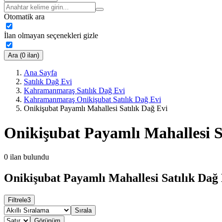
Otomatik ara
İlan olmayan seçenekleri gizle
Ara (0 ilan)
Ana Sayfa
Satılık Dağ Evi
Kahramanmaraş Satılık Dağ Evi
Kahramanmaraş Onikişubat Satılık Dağ Evi
Onikişubat Payamlı Mahallesi Satılık Dağ Evi
Onikişubat Payamlı Mahallesi S
0
ilan bulundu
Onikişubat Payamlı Mahallesi Satılık Dağ 
Filtrele
3
Sırala
Görünüm