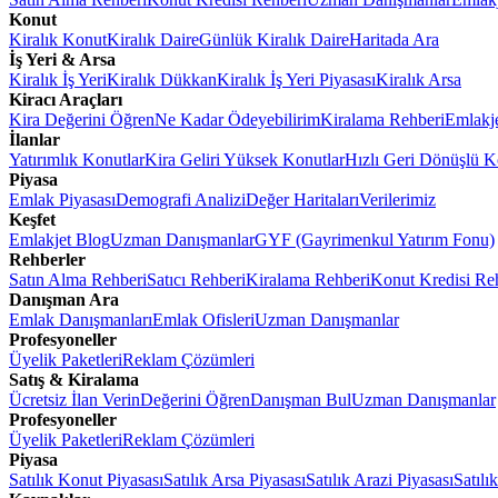
Konut
Kiralık Konut
Kiralık Daire
Günlük Kiralık Daire
Haritada Ara
İş Yeri & Arsa
Kiralık İş Yeri
Kiralık Dükkan
Kiralık İş Yeri Piyasası
Kiralık Arsa
Kiracı Araçları
Kira Değerini Öğren
Ne Kadar Ödeyebilirim
Kiralama Rehberi
Emlakj
İlanlar
Yatırımlık Konutlar
Kira Geliri Yüksek Konutlar
Hızlı Geri Dönüşlü K
Piyasa
Emlak Piyasası
Demografi Analizi
Değer Haritaları
Verilerimiz
Keşfet
Emlakjet Blog
Uzman Danışmanlar
GYF (Gayrimenkul Yatırım Fonu)
Rehberler
Satın Alma Rehberi
Satıcı Rehberi
Kiralama Rehberi
Konut Kredisi Re
Danışman Ara
Emlak Danışmanları
Emlak Ofisleri
Uzman Danışmanlar
Profesyoneller
Üyelik Paketleri
Reklam Çözümleri
Satış & Kiralama
Ücretsiz İlan Verin
Değerini Öğren
Danışman Bul
Uzman Danışmanlar
Profesyoneller
Üyelik Paketleri
Reklam Çözümleri
Piyasa
Satılık Konut Piyasası
Satılık Arsa Piyasası
Satılık Arazi Piyasası
Satılı