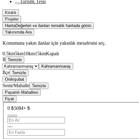
Turistik Tesis
Kiralık
Projeler
Harita
Değerleri ve ilanları tematik haritada görün
Yakınımda Ara
Konumuna yakın ilanlar için yakınlık mesafesini seç.
0.5km
5km
10km
15km
Kapalı
İl
Temizle
Kahramanmaraş
İlçe
Temizle
Onikişubat
Semt/Mahalle
Temizle
Payamlı Mahallesi
Fiyat
0 ₺
50M+ ₺
—