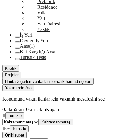
Prefabrik
Residence
Villa
Yalı
Yalı Dairesi
Yazlık
İş Yeri
Devren İş Yeri
Arsa
(1)
Kat Karşılığı Arsa
Turistik Tesis
Kiralık
Projeler
Harita
Değerleri ve ilanları tematik haritada görün
Yakınımda Ara
Konumuna yakın ilanlar için yakınlık mesafesini seç.
0.5km
5km
10km
15km
Kapalı
İl
Temizle
Kahramanmaraş
İlçe
Temizle
Onikişubat