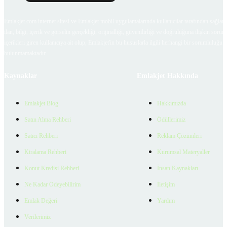
Emlakjet.com internet sitesi ve Emlakjet mobil uygulamalarında kullanıcılar tarafından sağlana
ilan, bilgi, içerik ve görselin gerçekliği, orijinalliği, güvenilirliği ve doğruluğuna ilişkin soru
içerikleri giren kullanıcıya ait olup, Emlakjet'in bu hususlarla ilgili herhangi bir sorumluluğu
bulunmamaktadır.
Kaynaklar
Emlakjet Hakkında
Emlakjet Blog
Hakkımızda
Satın Alma Rehberi
Ödüllerimiz
Satıcı Rehberi
Reklam Çözümleri
Kiralama Rehberi
Kurumsal Materyaller
Konut Kredisi Rehberi
İnsan Kaynakları
Ne Kadar Ödeyebilirim
İletişim
Emlak Değeri
Yardım
Verilerimiz