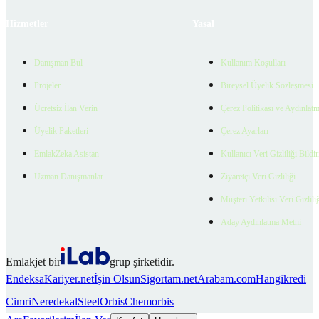
Hizmetler
Yasal
Danışman Bul
Kullanım Koşulları
Projeler
Bireysel Üyelik Sözleşmesi
Ücretsiz İlan Verin
Çerez Politikası ve Aydınlat
Üyelik Paketleri
Çerez Ayarları
EmlakZeka Asistan
Kullanıcı Veri Gizliliği Bildi
Uzman Danışmanlar
Ziyaretçi Veri Gizliliği
Müşteri Yetkilisi Veri Gizlili
Aday Aydınlatma Metni
Emlakjet bir
grup şirketidir.
Endeksa
Kariyer.net
İşin Olsun
Sigortam.net
Arabam.com
Hangikredi
Cimri
Neredekal
SteelOrbis
Chemorbis