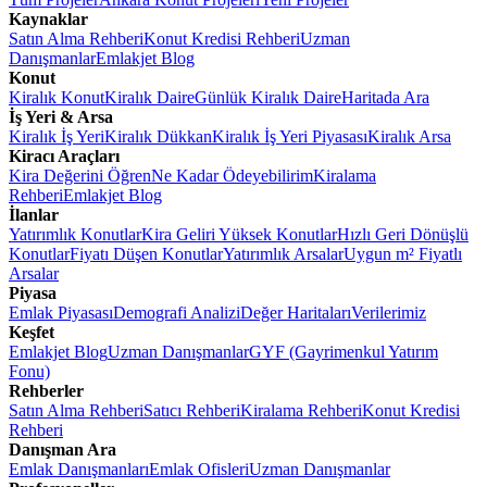
Kaynaklar
Satın Alma Rehberi
Konut Kredisi Rehberi
Uzman
Danışmanlar
Emlakjet Blog
Konut
Kiralık Konut
Kiralık Daire
Günlük Kiralık Daire
Haritada Ara
İş Yeri & Arsa
Kiralık İş Yeri
Kiralık Dükkan
Kiralık İş Yeri Piyasası
Kiralık Arsa
Kiracı Araçları
Kira Değerini Öğren
Ne Kadar Ödeyebilirim
Kiralama
Rehberi
Emlakjet Blog
İlanlar
Yatırımlık Konutlar
Kira Geliri Yüksek Konutlar
Hızlı Geri Dönüşlü
Konutlar
Fiyatı Düşen Konutlar
Yatırımlık Arsalar
Uygun m² Fiyatlı
Arsalar
Piyasa
Emlak Piyasası
Demografi Analizi
Değer Haritaları
Verilerimiz
Keşfet
Emlakjet Blog
Uzman Danışmanlar
GYF (Gayrimenkul Yatırım
Fonu)
Rehberler
Satın Alma Rehberi
Satıcı Rehberi
Kiralama Rehberi
Konut Kredisi
Rehberi
Danışman Ara
Emlak Danışmanları
Emlak Ofisleri
Uzman Danışmanlar