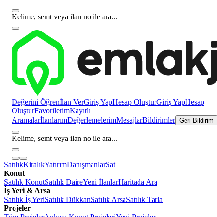
Kelime, semt veya ilan no ile ara...
Değerini Öğren
İlan Ver
Giriş Yap
Hesap Oluştur
Giriş Yap
Hesap
Oluştur
Favorilerim
Kayıtlı
Aramalar
İlanlarım
Değerlemelerim
Mesajlar
Bildirimler
Geri Bildirim
Kelime, semt veya ilan no ile ara...
Satılık
Kiralık
Yatırım
Danışmanlar
Sat
Konut
Satılık Konut
Satılık Daire
Yeni İlanlar
Haritada Ara
İş Yeri & Arsa
Satılık İş Yeri
Satılık Dükkan
Satılık Arsa
Satılık Tarla
Projeler
Tüm Projeler
Ankara Konut Projeleri
Yeni Projeler