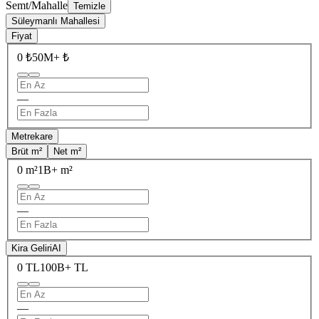
Semt/Mahalle
Temizle
Süleymanlı Mahallesi
Fiyat
0 ₺
50M+ ₺
—
Metrekare
Brüt m²
Net m²
0 m²
1B+ m²
—
Kira Geliri
AI
0 TL
100B+ TL
—