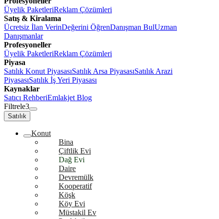
Profesyoneller
Üyelik Paketleri
Reklam Çözümleri
Satış & Kiralama
Ücretsiz İlan Verin
Değerini Öğren
Danışman Bul
Uzman
Danışmanlar
Profesyoneller
Üyelik Paketleri
Reklam Çözümleri
Piyasa
Satılık Konut Piyasası
Satılık Arsa Piyasası
Satılık Arazi
Piyasası
Satılık İş Yeri Piyasası
Kaynaklar
Satıcı Rehberi
Emlakjet Blog
Filtrele
3
Satılık
Konut
Bina
Çiftlik Evi
Dağ Evi
Daire
Devremülk
Kooperatif
Köşk
Köy Evi
Müstakil Ev