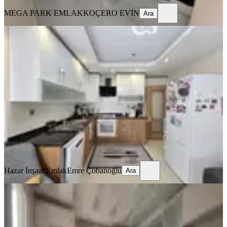
MEGA PARK EMLAK
KOÇERO EVİN
Ara
YENİ
Tellidere Kılıç Tatlı Civ.geniş
Oturumlu Kaçmaz Lüks Fırsat
Seyhan, Tellidere Mahallesi
4+1
·
220 m²
·
2. Kat
·
04.08.2026
37.000 ₺
Hazar İnşaat Emlak
Emre Çobanoğlu
Ara
Hazar İnşaat Emlak
Emre Çobanoğlu
Ara
YENİ
Finalden Telliderede Geniş 3+1
Seyhan, Tellidere Mahallesi