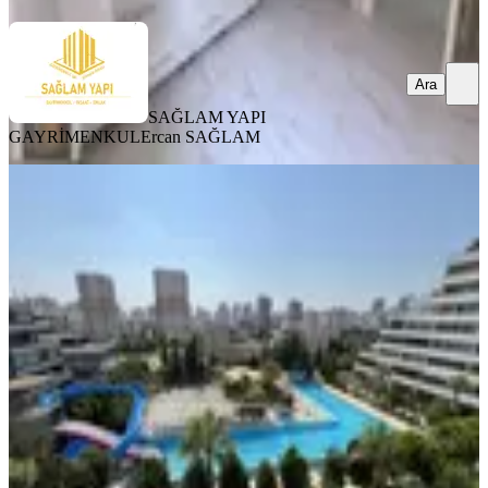
Ara
SAĞLAM YAPI
GAYRİMENKUL
Ercan SAĞLAM
YENİ
Gürselpaşa Dream Garden'da
Havuzlu 4+1 Geniş Teraslı Kiralık
Seyhan, Gürselpaşa Mahallesi
4+1
·
180 m²
·
4. Kat
·
05.08.2026
44.500 ₺
emlak atlası
Seymen Tanış
Ara