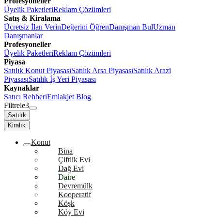
Profesyoneller
Üyelik Paketleri
Reklam Çözümleri
Satış & Kiralama
Ücretsiz İlan Verin
Değerini Öğren
Danışman Bul
Uzman
Danışmanlar
Profesyoneller
Üyelik Paketleri
Reklam Çözümleri
Piyasa
Satılık Konut Piyasası
Satılık Arsa Piyasası
Satılık Arazi
Piyasası
Satılık İş Yeri Piyasası
Kaynaklar
Satıcı Rehberi
Emlakjet Blog
Filtrele
3
Satılık
Kiralık
Konut
Bina
Çiftlik Evi
Dağ Evi
Daire
Devremülk
Kooperatif
Köşk
Köy Evi