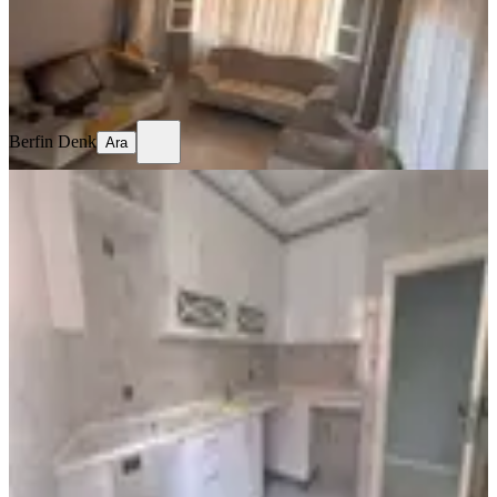
10.000 ₺
Berfin Denk
Ara
Berfin Denk
Ara
YENİ
Sağlam'dan Gürselpaşa'da 2+1
Kiralık Daire
Seyhan, Gürselpaşa Mahallesi
2+1
·
130 m²
·
Düz Giriş (Zemin)
·
06.08.2026
220.000 ₺
SAĞLAM YAPI GAYRİMENKUL
Ercan SAĞLAM
Ara