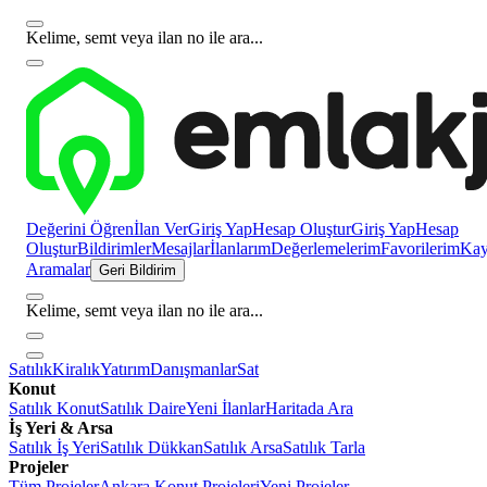
Kelime, semt veya ilan no ile ara...
Değerini Öğren
İlan Ver
Giriş Yap
Hesap Oluştur
Giriş Yap
Hesap
Oluştur
Bildirimler
Mesajlar
İlanlarım
Değerlemelerim
Favorilerim
Kayı
Aramalar
Geri Bildirim
Kelime, semt veya ilan no ile ara...
Satılık
Kiralık
Yatırım
Danışmanlar
Sat
Konut
Satılık Konut
Satılık Daire
Yeni İlanlar
Haritada Ara
İş Yeri & Arsa
Satılık İş Yeri
Satılık Dükkan
Satılık Arsa
Satılık Tarla
Projeler
Tüm Projeler
Ankara Konut Projeleri
Yeni Projeler