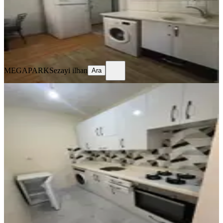
14.000 ₺
MEGAPARK
Sezayi ilhan
Ara
MEGAPARK
Sezayi ilhan
Ara
YENİ
Adana Seyhan Baraj Yolunda
Apartman Dairesi İçerisinde Eşyalı
Kiralık 1+1
Seyhan, Sümer Mahallesi
1+1
·
65 m²
·
3. Kat
·
04.08.2026
16.500 ₺
MEGA PARK EMLAK
KOÇERO EVİN
Ara