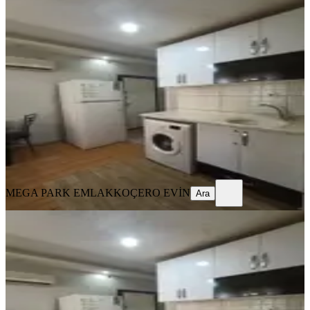
YENİ
%
7
Adana Seyhan Baraj Yolunda Kc
Wakiki Arasında Eşyalı Kiralık 1+1
Seyhan, Yenibaraj Mahallesi
1+1
·
65 m²
·
Yüksek giriş
·
04.08.2026
13.000 ₺
14.000 ₺
MEGA PARK EMLAK
KOÇERO EVİN
Ara
MEGA PARK EMLAK
KOÇERO EVİN
Ara
YENİ
Adana Seyhan Baraj Yolunda 1+1
Genis Eşyalı Kiralık
Seyhan, Yenibaraj Mahallesi
1+1
·
45 m²
·
Yüksek giriş
·
04.08.2026