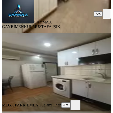
Ara
SAYMAX
GAYRİMENKUL
MUSTAFA IŞIK
YENİ
Seyhan Baraj Yolu 1+1 Eşyalı Kiralık
Daire
Seyhan, Yenibaraj Mahallesi
1+1
·
50 m²
·
Yüksek giriş
·
05.08.2026
13.000 ₺
MEGA PARK EMLAK
Selami İlhan
Ara
MEGA PARK EMLAK
Selami İlhan
Ara