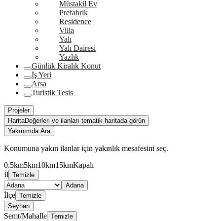
Müstakil Ev
Prefabrik
Residence
Villa
Yalı
Yalı Dairesi
Yazlık
Günlük Kiralık Konut
İş Yeri
Arsa
Turistik Tesis
Projeler
Harita
Değerleri ve ilanları tematik haritada görün
Yakınımda Ara
Konumuna yakın ilanlar için yakınlık mesafesini seç.
0.5km
5km
10km
15km
Kapalı
İl
Temizle
Adana
İlçe
Temizle
Seyhan
Semt/Mahalle
Temizle