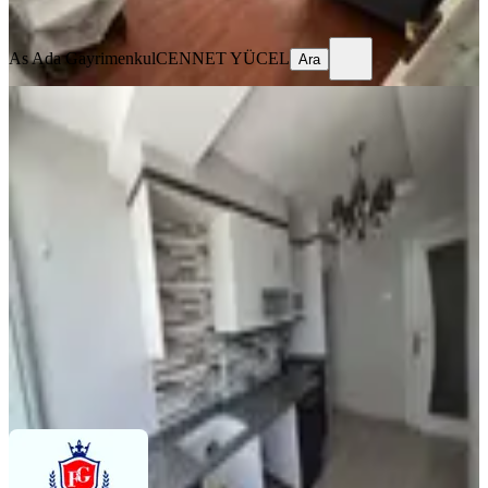
Ara
As Ada Gayrimenkul
CENNET YÜCEL
Ara
YENİ
Mavi Bulvar Ceylan Market Civarı
Masrafsız Daire
Seyhan, Yeşilyurt Mahallesi
3+1
·
145 m²
·
2. Kat
·
03.08.2026
23.000 ₺
FİNAL GAYRİMENKUL
HULUSİ BAŞDAN
Ara