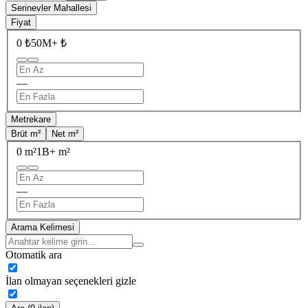
Serinevler Mahallesi
Fiyat
0 ₺
50M+ ₺
—
Metrekare
Brüt m²
Net m²
0 m²
1B+ m²
—
Arama Kelimesi
Otomatik ara
İlan olmayan seçenekleri gizle