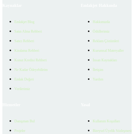
Kaynaklar
Emlakjet Hakkında
Emlakjet Blog
Hakkımızda
Satın Alma Rehberi
Ödüllerimiz
Satıcı Rehberi
Reklam Çözümleri
Kiralama Rehberi
Kurumsal Materyaller
Konut Kredisi Rehberi
İnsan Kaynakları
Ne Kadar Ödeyebilirim
İletişim
Emlak Değeri
Yardım
Verilerimiz
Hizmetler
Yasal
Danışman Bul
Kullanım Koşulları
Projeler
Bireysel Üyelik Sözleşmesi