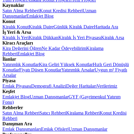
Kaynaklar
Satın Alma Rehberi
Konut Kredisi Rehberi
Uzman
Danışmanlar
Emlakjet Blog
Konut
Kiralık Konut
Kiralık Daire
Günlük Kiralık Daire
Haritada Ara
İş Yeri & Arsa
Kiralık İş Yeri
Kiralık Dükkan
Kiralık İş Yeri Piyasası
Kiralık Arsa
Kiracı Araçları
Kira Değerini Öğren
Ne Kadar Ödeyebilirim
Kiralama
Rehberi
Emlakjet Blog
İlanlar
Yatırımlık Konutlar
Kira Geliri Yüksek Konutlar
Hızlı Geri Dönüşlü
Konutlar
Fiyatı Düşen Konutlar
Yatırımlık Arsalar
Uygun m² Fiyatlı
Arsalar
Piyasa
Emlak Piyasası
Demografi Analizi
Değer Haritaları
Verilerimiz
Keşfet
Emlakjet Blog
Uzman Danışmanlar
GYF (Gayrimenkul Yatırım
Fonu)
Rehberler
Satın Alma Rehberi
Satıcı Rehberi
Kiralama Rehberi
Konut Kredisi
Rehberi
Danışman Ara
Emlak Danışmanları
Emlak Ofisleri
Uzman Danışmanlar