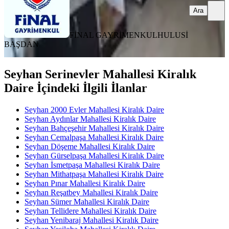
Ara
FİNAL GAYRİMENKUL
HULUSİ
BAŞDAN
Seyhan Serinevler Mahallesi Kiralık
Daire İçindeki İlgili İlanlar
Seyhan 2000 Evler Mahallesi Kiralık Daire
Seyhan Aydınlar Mahallesi Kiralık Daire
Seyhan Bahçeşehir Mahallesi Kiralık Daire
Seyhan Cemalpaşa Mahallesi Kiralık Daire
Seyhan Döşeme Mahallesi Kiralık Daire
Seyhan Gürselpaşa Mahallesi Kiralık Daire
Seyhan İsmetpaşa Mahallesi Kiralık Daire
Seyhan Mithatpaşa Mahallesi Kiralık Daire
Seyhan Pınar Mahallesi Kiralık Daire
Seyhan Reşatbey Mahallesi Kiralık Daire
Seyhan Sümer Mahallesi Kiralık Daire
Seyhan Tellidere Mahallesi Kiralık Daire
Seyhan Yenibaraj Mahallesi Kiralık Daire