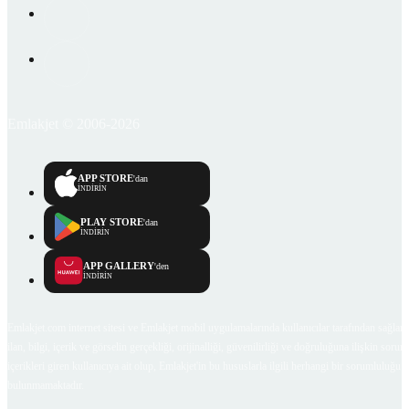
Emlakjet © 2006-2026
APP STORE
'dan
İNDİRİN
PLAY STORE
'dan
İNDİRİN
APP GALLERY
'den
İNDİRİN
Emlakjet.com internet sitesi ve Emlakjet mobil uygulamalarında kullanıcılar tarafından sağlana
ilan, bilgi, içerik ve görselin gerçekliği, orijinalliği, güvenilirliği ve doğruluğuna ilişkin soru
içerikleri giren kullanıcıya ait olup, Emlakjet'in bu hususlarla ilgili herhangi bir sorumluluğu
bulunmamaktadır.