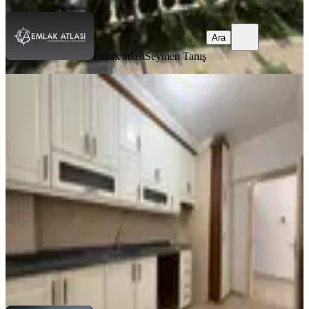
Ara
emlak atlası
Seymen Tanış
YENİ
Reşatbey Mah-atatürk Parkına
Yakın-ismet İnönü Okulu Karşısı-2+1
Kiralık Daire
Seyhan, Reşatbey Mahallesi
2+1
·
100 m²
·
8. Kat
·
05.08.2026
20.000 ₺
SAYMAX GAYRİMENKUL
MUSTAFA IŞIK
Ara