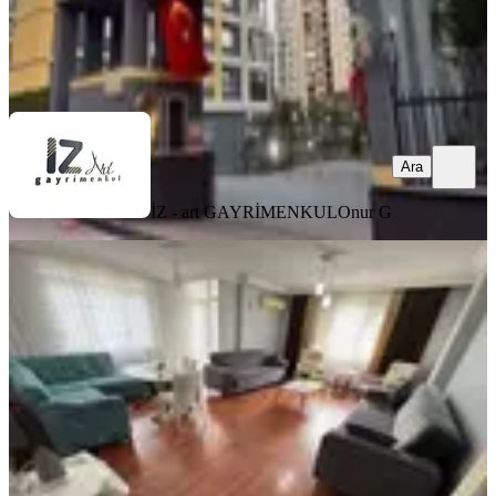
İZ - art GAYRİMENKUL
Onur G
Ara
Ara
İZ - art GAYRİMENKUL
Onur G
YENİ
Barajyolu Bulvar Üzerinde 3+1 Full
Eşyalı Kiralık Daire✅️
Seyhan, Yenibaraj Mahallesi
3+1
·
150 m²
·
3. Kat
·
03.08.2026
35.000 ₺
As Ada Gayrimenkul
CENNET YÜCEL