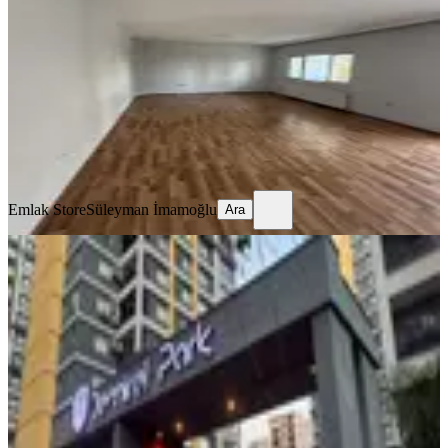
Seyhan, Yeşiloba Mahallesi
3+1
·
165 m²
·
2. Kat
·
04.08.2026
27.000 ₺
Emlak Store
Süleyman İmamoğlu
Ara
Emlak Store
Süleyman İmamoğlu
Ara
YENİ
İzden Demirelpark Sitesinde 2+1
Kiralık
Seyhan, Pınar Mahallesi
2+1
·
110 m²
·
1. Kat
·
03.08.2026
300.000 ₺