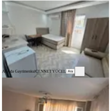
ÖNE ÇIKAN
Barajyoluna Yakın Genişş 1+0 Eşyalı
Daire✅️
Seyhan, Yeşilyurt Mahallesi
Stüdyo
·
45 m²
·
2. Kat
·
03.08.2026
14.000 ₺
As Ada Gayrimenkul
CENNET YÜCEL
Ara
As Ada Gayrimenkul
CENNET YÜCEL
Ara
YENİ
Sahibinden Barajyolunda 3+1
Seyhan, Ziyapaşa Mahallesi
3+1
·
130 m²
·
1. Kat
·
06.08.2026