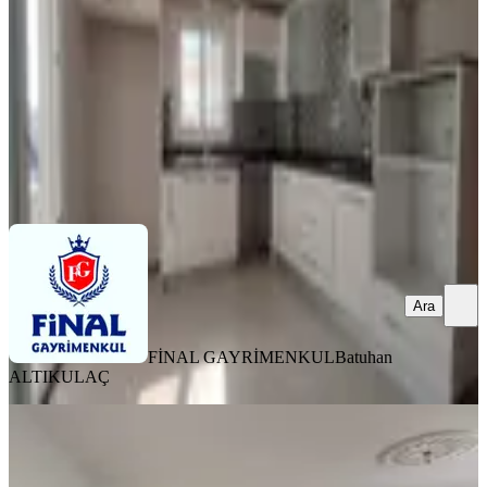
3+1
·
160 m²
·
5. Kat
·
04.08.2026
37.500 ₺
FİNAL GAYRİMENKUL
Batuhan ALTIKULAÇ
Ara
Ara
FİNAL GAYRİMENKUL
Batuhan
ALTIKULAÇ
YENİ
Yeşiloba Toki'de Masrafsız Doğalgazlı
3 + 1 Kiralık Daire