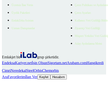
Ücretsiz İlan Verin
Çerez Politikası ve Aydınlat
Üyelik Paketleri
Çerez Ayarları
EmlakZeka Asistan
Kullanıcı Veri Gizliliği Bildi
Uzman Danışmanlar
Ziyaretçi Veri Gizliliği
Müşteri Yetkilisi Veri Gizlili
Aday Aydınlatma Metni
Emlakjet bir
grup şirketidir.
Endeksa
Kariyer.net
İşin Olsun
Sigortam.net
Arabam.com
Hangikredi
Cimri
Neredekal
SteelOrbis
Chemorbis
Ara
Favorilerim
İlan Ver
Keşfet
Hesabım