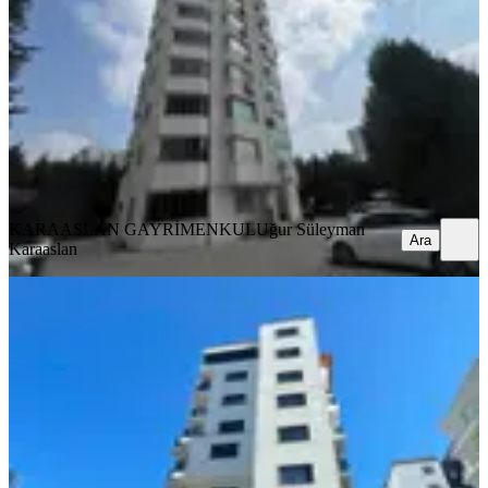
Seyhan, Gürselpaşa Mahallesi
2+1
·
125 m²
·
4. Kat
·
07.08.2026
34.750 ₺
KARAASLAN GAYRİMENKUL
Uğur Süleyman Karaaslan
Ara
KARAASLAN GAYRİMENKUL
Uğur Süleyman
Ara
Karaaslan
YENİ
Baraj Yolu Cazip Daire
Seyhan, Yenibaraj Mahallesi
2+1
·
80 m²
·
4. Kat
·
06.08.2026
29.000 ₺