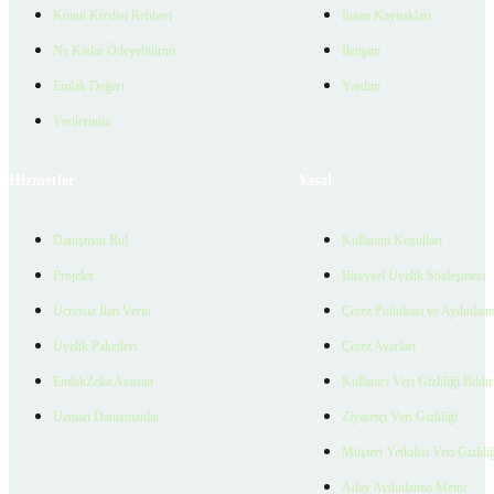
Konut Kredisi Rehberi
İnsan Kaynakları
Ne Kadar Ödeyebilirim
İletişim
Emlak Değeri
Yardım
Verilerimiz
Hizmetler
Yasal
Danışman Bul
Kullanım Koşulları
Projeler
Bireysel Üyelik Sözleşmesi
Ücretsiz İlan Verin
Çerez Politikası ve Aydınlat
Üyelik Paketleri
Çerez Ayarları
EmlakZeka Asistan
Kullanıcı Veri Gizliliği Bildi
Uzman Danışmanlar
Ziyaretçi Veri Gizliliği
Müşteri Yetkilisi Veri Gizlili
Aday Aydınlatma Metni