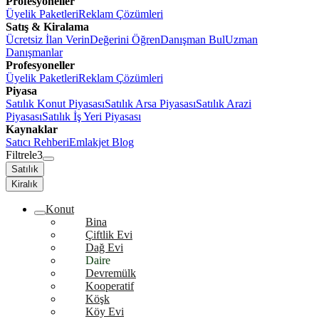
Profesyoneller
Üyelik Paketleri
Reklam Çözümleri
Satış & Kiralama
Ücretsiz İlan Verin
Değerini Öğren
Danışman Bul
Uzman
Danışmanlar
Profesyoneller
Üyelik Paketleri
Reklam Çözümleri
Piyasa
Satılık Konut Piyasası
Satılık Arsa Piyasası
Satılık Arazi
Piyasası
Satılık İş Yeri Piyasası
Kaynaklar
Satıcı Rehberi
Emlakjet Blog
Filtrele
3
Satılık
Kiralık
Konut
Bina
Çiftlik Evi
Dağ Evi
Daire
Devremülk
Kooperatif
Köşk
Köy Evi