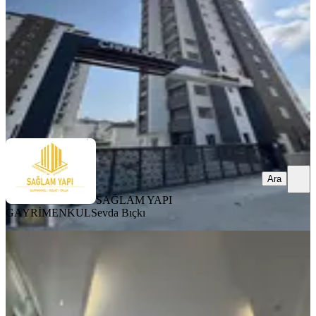
3+1
·
150 m²
·
8. Kat
·
08.08.2026
43.000 ₺
SAĞLAM YAPI GAYRİMENKUL
Sevda Bıçkı
Ara
Ara
SAĞLAM YAPI
GAYRİMENKUL
Sevda Bıçkı
YENİ
Cemalpaşa Mah-gazipaşa Çocuk
Parkına Yakın-4+1+kilerli-doğ.ç.b
Kiralık Daire
Seyhan, Cemalpaşa Mahallesi