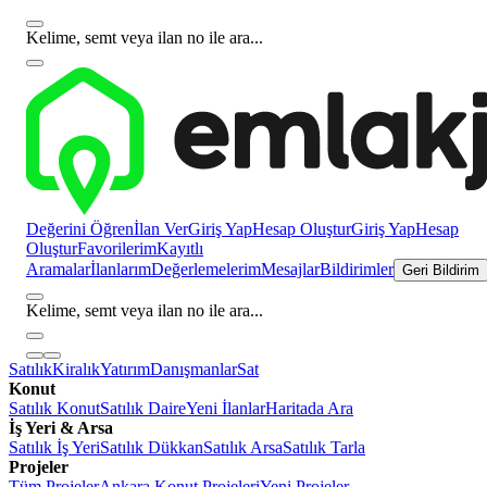
Kelime, semt veya ilan no ile ara...
Değerini Öğren
İlan Ver
Giriş Yap
Hesap Oluştur
Giriş Yap
Hesap
Oluştur
Favorilerim
Kayıtlı
Aramalar
İlanlarım
Değerlemelerim
Mesajlar
Bildirimler
Geri Bildirim
Kelime, semt veya ilan no ile ara...
Satılık
Kiralık
Yatırım
Danışmanlar
Sat
Konut
Satılık Konut
Satılık Daire
Yeni İlanlar
Haritada Ara
İş Yeri & Arsa
Satılık İş Yeri
Satılık Dükkan
Satılık Arsa
Satılık Tarla
Projeler
Tüm Projeler
Ankara Konut Projeleri
Yeni Projeler