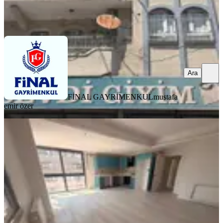
FİNAL GAYRİMENKUL
mustafa emir özer
Ara
Ara
FİNAL GAYRİMENKUL
mustafa
emir özer
YENİ
Adana Seyhan Kiralık 3+1 Havuzlu
Site İçinde Daire
Seyhan, Mithatpaşa Mahallesi
3+1
·
135 m²
·
12. Kat
·
06.08.2026
30.000 ₺