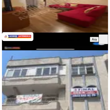
Akdeniz Gayrimenkul
Mehmet Kızmaz
Ara
Ara
Akdeniz Gayrimenkul
Mehmet
Kızmaz
YENİ
Şakirpaşa Caddesi Üzerinde Xx Large
Masrafsız 3+1 Daire
Seyhan, Şakirpaşa Mahallesi
3+1
·
175 m²
·
Müstakil
·
06.08.2026
11.000 ₺