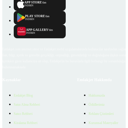
APP STORE
'dan
İNDİRİN
PLAY STORE
'dan
İNDİRİN
APP GALLERY
'den
İNDİRİN
Emlakjet.com internet sitesi ve Emlakjet mobil uygulamalarında kullanıcılar tarafından sağlana
ilan, bilgi, içerik ve görselin gerçekliği, orijinalliği, güvenilirliği ve doğruluğuna ilişkin soru
içerikleri giren kullanıcıya ait olup, Emlakjet'in bu hususlarla ilgili herhangi bir sorumluluğu
bulunmamaktadır.
Kaynaklar
Emlakjet Hakkında
Emlakjet Blog
Hakkımızda
Satın Alma Rehberi
Ödüllerimiz
Satıcı Rehberi
Reklam Çözümleri
Kiralama Rehberi
Kurumsal Materyaller