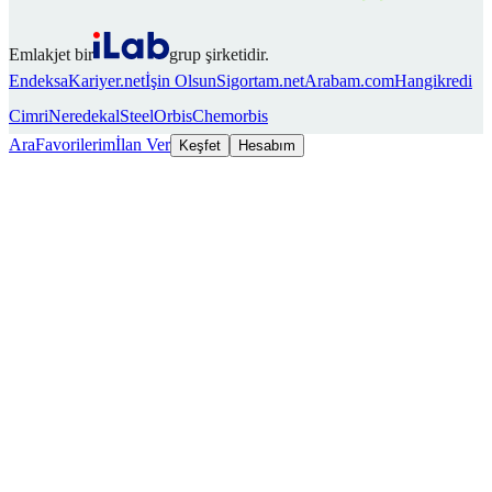
Emlakjet bir
grup şirketidir.
Endeksa
Kariyer.net
İşin Olsun
Sigortam.net
Arabam.com
Hangikredi
Cimri
Neredekal
SteelOrbis
Chemorbis
Ara
Favorilerim
İlan Ver
Keşfet
Hesabım