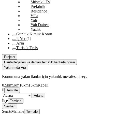
Müstakil Ev
Prefabrik
Residence
Villa
Yalı
Yalı Dairesi
Yazlık
Günlük Kiralık Konut
İş Yeri
(1)
Arsa
Turistik Tesis
Projeler
Harita
Değerleri ve ilanları tematik haritada görün
Yakınımda Ara
Konumuna yakın ilanlar için yakınlık mesafesini seç.
0.5km
5km
10km
15km
Kapalı
İl
Temizle
Adana
İlçe
Temizle
Seyhan
Semt/Mahalle
Temizle