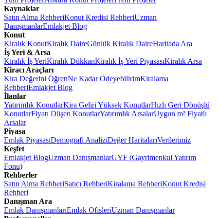
Kaynaklar
Satın Alma Rehberi
Konut Kredisi Rehberi
Uzman
Danışmanlar
Emlakjet Blog
Konut
Kiralık Konut
Kiralık Daire
Günlük Kiralık Daire
Haritada Ara
İş Yeri & Arsa
Kiralık İş Yeri
Kiralık Dükkan
Kiralık İş Yeri Piyasası
Kiralık Arsa
Kiracı Araçları
Kira Değerini Öğren
Ne Kadar Ödeyebilirim
Kiralama
Rehberi
Emlakjet Blog
İlanlar
Yatırımlık Konutlar
Kira Geliri Yüksek Konutlar
Hızlı Geri Dönüşlü
Konutlar
Fiyatı Düşen Konutlar
Yatırımlık Arsalar
Uygun m² Fiyatlı
Arsalar
Piyasa
Emlak Piyasası
Demografi Analizi
Değer Haritaları
Verilerimiz
Keşfet
Emlakjet Blog
Uzman Danışmanlar
GYF (Gayrimenkul Yatırım
Fonu)
Rehberler
Satın Alma Rehberi
Satıcı Rehberi
Kiralama Rehberi
Konut Kredisi
Rehberi
Danışman Ara
Emlak Danışmanları
Emlak Ofisleri
Uzman Danışmanlar