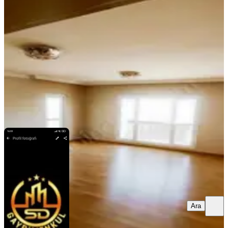
Seyhan, İsmetpaşa Mahallesi
3+1
·
160 m²
·
8. Kat
·
06.08.2026
28.500 ₺
SD GAYRİMENKUL
ŞULE DOLGUN
Ara
Ara