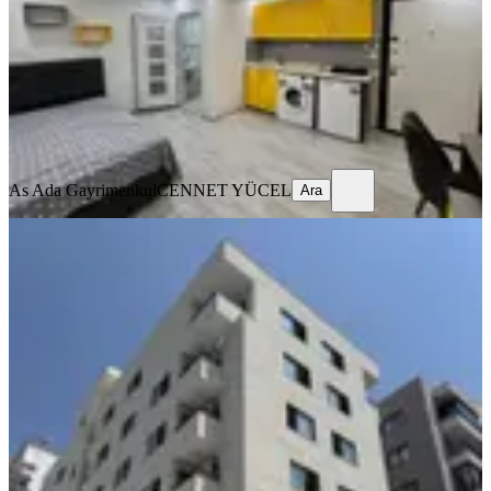
Stüdyo
·
45 m²
·
2. Kat
·
24.07.2026
14.000 ₺
As Ada Gayrimenkul
CENNET YÜCEL
Ara
As Ada Gayrimenkul
CENNET YÜCEL
Ara
YENİ
Total'den Ziyapaşa Bulvarında Sıfır
Doğalgazlı K. Otoparklı 1+1
Seyhan, Çınarlı Mahallesi
1+1
·
50 m²
·
3. Kat
·
08.08.2026
26.500 ₺