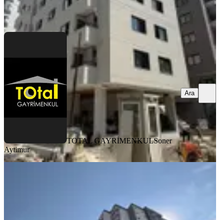
TOTAL GAYRİMENKUL
Soner Aytimur
Ara
Ara
TOTAL GAYRİMENKUL
Soner
Aytimur
YENİ
Sağlam'dan Gürselpaşa'da
Kaçırılmayacak 3+1 Kiralık Daire
Seyhan, Gürselpaşa Mahallesi