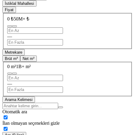
İstiklal Mahallesi
Fiyat
0 ₺
50M+ ₺
—
Metrekare
Brüt m²
Net m²
0 m²
1B+ m²
—
Arama Kelimesi
Otomatik ara
İlan olmayan seçenekleri gizle