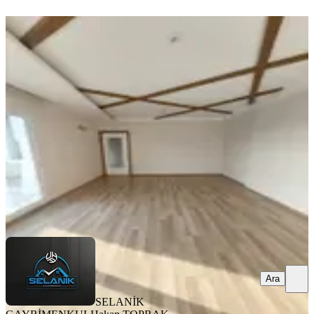
ÖNE ÇIKAN
Selanikten Türkmenbaşı Bulvarı
Cepheli 3+1+çb+go+kilerli D.gazlı
Seyhan, Pınar Mahallesi
3+1
·
160 m²
·
14. Kat
·
06.08.2026
35.000 ₺
SELANİK GAYRİMENKUL
Hakan TOPRAK
Ara
Ara
SELANİK