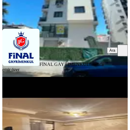
FİNAL GAYRİMENKUL
mustafa emir özer
Ara
Ara
FİNAL GAYRİMENKUL
mustafa
emir özer
YENİ
Reşatbey De Maki Karşısı 1+1 Full
Eşyalı Daıre
Seyhan, Reşatbey Mahallesi
1+1
·
55 m²
·
5. Kat
·
06.08.2026
22.000 ₺