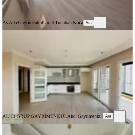
As Ada Gayrimenkul
Umut Tunahan Koca
Ara
As Ada Gayrimenkul
Umut Tunahan Koca
Ara
YENİ
Pınar Mah. Merkezi Konum Cam
Balkonlu 3+1 Kombili Kiralık Daire
Seyhan, Pınar Mahallesi
3+1
·
135 m²
·
10. Kat
·
06.08.2026
34.000 ₺
ALICI GRUP GAYRİMENKUL
Alıcı Gayrimenkul
Ara
ALICI GRUP GAYRİMENKUL
Alıcı Gayrimenkul
Ara
YENİ
Gürselpaşa'da Geniş K.mutfak D.gazlı