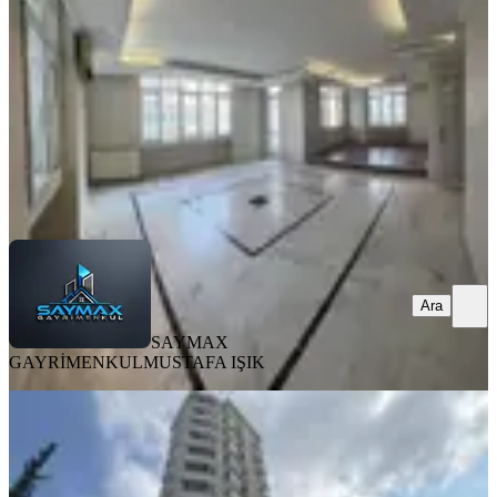
4+1
·
280 m²
·
4. Kat
·
08.08.2026
55.000 ₺
SAYMAX GAYRİMENKUL
MUSTAFA IŞIK
Ara
Ara
SAYMAX
GAYRİMENKUL
MUSTAFA IŞIK
YENİ
Gürselpaşa'da/yeni Bina/3
Cephe/2+1/k.mutfak/ç.banyo/full
Eşyalı