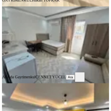
GAYRİMENKUL
Hakan TOPRAK
ÖNE ÇIKAN
Barajyoluna Yakın Genişş 1+0 Eşyalı
Daire✅️
Seyhan, Yeşilyurt Mahallesi
Stüdyo
·
45 m²
·
2. Kat
·
03.08.2026
14.000 ₺
As Ada Gayrimenkul
CENNET YÜCEL
Ara
As Ada Gayrimenkul
CENNET YÜCEL
Ara
ÖNE ÇIKAN
Barajyolunda Full Eşyalı Stüdyo
Daire️
Seyhan, Yenibaraj Mahallesi