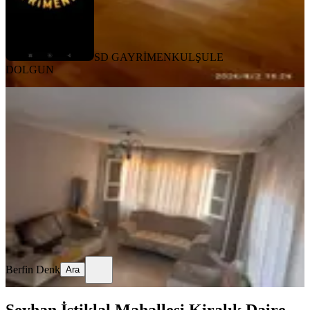
SD GAYRİMENKUL
ŞULE
DOLGUN
YENİ
Sahibinden Barajyolunda 3+1
Seyhan, Ziyapaşa Mahallesi
3+1
·
130 m²
·
1. Kat
·
06.08.2026
10.000 ₺
Berfin Denk
Ara
Berfin Denk
Ara
Seyhan İstiklal Mahallesi Kiralık Daire