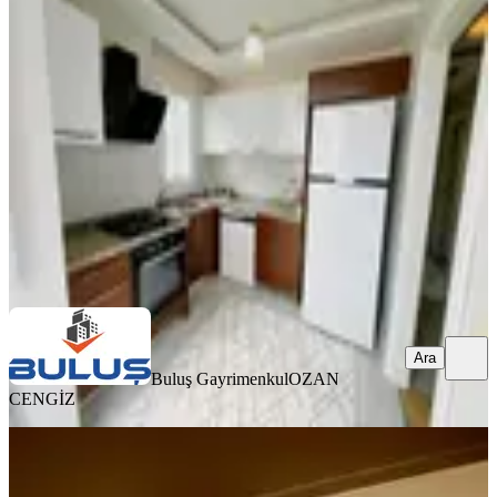
2+1 Full Eşyalı Depozitosuz
Seyhan, Gürselpaşa Mahallesi
2+1
·
110 m²
·
5. Kat
·
06.08.2026
31.000 ₺
Buluş Gayrimenkul
OZAN CENGİZ
Ara
Ara
Buluş Gayrimenkul
OZAN
CENGİZ
YENİ
Sd Emlak & Gayrimenkulden Kıyı
Boyu İsmetpaşa 3+1 Kiralık Daire