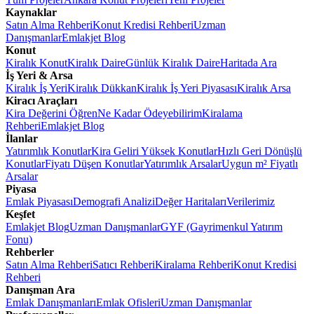
Kaynaklar
Satın Alma Rehberi
Konut Kredisi Rehberi
Uzman
Danışmanlar
Emlakjet Blog
Konut
Kiralık Konut
Kiralık Daire
Günlük Kiralık Daire
Haritada Ara
İş Yeri & Arsa
Kiralık İş Yeri
Kiralık Dükkan
Kiralık İş Yeri Piyasası
Kiralık Arsa
Kiracı Araçları
Kira Değerini Öğren
Ne Kadar Ödeyebilirim
Kiralama
Rehberi
Emlakjet Blog
İlanlar
Yatırımlık Konutlar
Kira Geliri Yüksek Konutlar
Hızlı Geri Dönüşlü
Konutlar
Fiyatı Düşen Konutlar
Yatırımlık Arsalar
Uygun m² Fiyatlı
Arsalar
Piyasa
Emlak Piyasası
Demografi Analizi
Değer Haritaları
Verilerimiz
Keşfet
Emlakjet Blog
Uzman Danışmanlar
GYF (Gayrimenkul Yatırım
Fonu)
Rehberler
Satın Alma Rehberi
Satıcı Rehberi
Kiralama Rehberi
Konut Kredisi
Rehberi
Danışman Ara
Emlak Danışmanları
Emlak Ofisleri
Uzman Danışmanlar