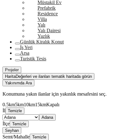
Müstakil Ev
Prefabrik
Residence
Villa
Yalı
Yalı Dairesi
Yazlık
Günlük Kiralık Konut
İş Yeri
Arsa
Turistik Tesis
Projeler
Harita
Değerleri ve ilanları tematik haritada görün
Yakınımda Ara
Konumuna yakın ilanlar için yakınlık mesafesini seç.
0.5km
5km
10km
15km
Kapalı
İl
Temizle
Adana
İlçe
Temizle
Seyhan
Semt/Mahalle
Temizle