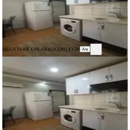
1+1
·
65 m²
·
Yüksek giriş
·
04.08.2026
13.000 ₺
14.000 ₺
MEGA PARK EMLAK
KOÇERO EVİN
Ara
MEGA PARK EMLAK
KOÇERO EVİN
Ara
YENİ
Adana Seyhan Baraj Yolunda 1+1
Genis Eşyalı Kiralık
Seyhan, Yenibaraj Mahallesi
1+1
·
45 m²
·
Yüksek giriş
·
04.08.2026
14.000 ₺
MEGAPARK
Sezayi ilhan
Ara