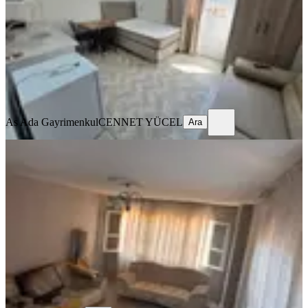
Stüdyo
·
45 m²
·
2. Kat
·
03.08.2026
14.000 ₺
As Ada Gayrimenkul
CENNET YÜCEL
Ara
As Ada Gayrimenkul
CENNET YÜCEL
Ara
YENİ
Sahibinden Barajyolunda 3+1
Seyhan, Ziyapaşa Mahallesi
3+1
·
130 m²
·
1. Kat
·
06.08.2026
10.000 ₺
Berfin Denk
Ara