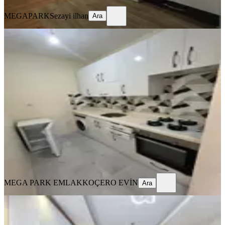
MEGAPARK
Sezayi ilhan
Ara
YENİ
Adana Seyhan Baraj Yolunda
Apartman Dairesi İçerisinde Eşyalı
Kiralık 1+1
Seyhan, Sümer Mahallesi
1+1
·
65 m²
·
3. Kat
·
04.08.2026
16.500 ₺
MEGA PARK EMLAK
KOÇERO EVİN
Ara
MEGA PARK EMLAK
KOÇERO EVİN
Ara
YENİ
Tellidere Kılıç Tatlı Civ.geniş
Oturumlu Kaçmaz Lüks Fırsat