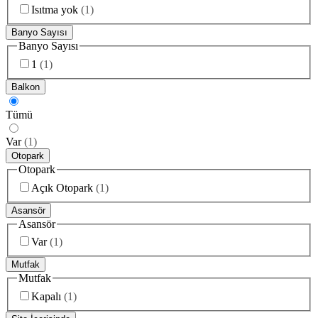
Isıtma yok
(
1
)
Banyo Sayısı
Banyo Sayısı
1
(
1
)
Balkon
Tümü
Var
(
1
)
Otopark
Otopark
Açık Otopark
(
1
)
Asansör
Asansör
Var
(
1
)
Mutfak
Mutfak
Kapalı
(
1
)