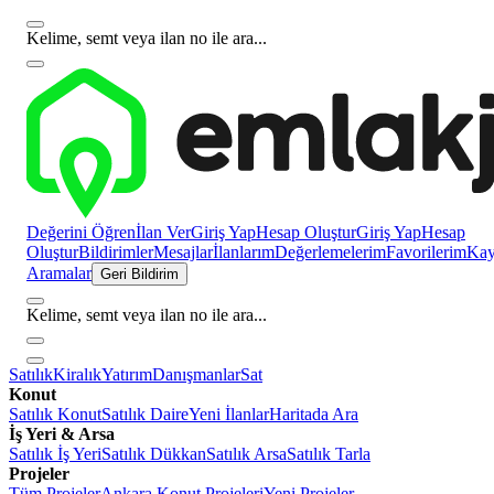
Kelime, semt veya ilan no ile ara...
Değerini Öğren
İlan Ver
Giriş Yap
Hesap Oluştur
Giriş Yap
Hesap
Oluştur
Bildirimler
Mesajlar
İlanlarım
Değerlemelerim
Favorilerim
Kayı
Aramalar
Geri Bildirim
Kelime, semt veya ilan no ile ara...
Satılık
Kiralık
Yatırım
Danışmanlar
Sat
Konut
Satılık Konut
Satılık Daire
Yeni İlanlar
Haritada Ara
İş Yeri & Arsa
Satılık İş Yeri
Satılık Dükkan
Satılık Arsa
Satılık Tarla
Projeler
Tüm Projeler
Ankara Konut Projeleri
Yeni Projeler