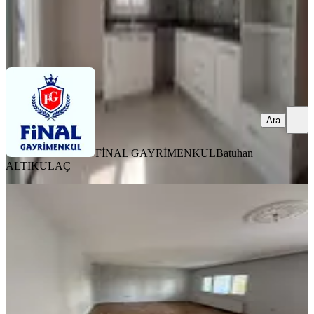
FİNAL GAYRİMENKUL
Batuhan ALTIKULAÇ
Ara
Ara
FİNAL GAYRİMENKUL
Batuhan
ALTIKULAÇ
YENİ
Yeşiloba Toki'de Masrafsız Doğalgazlı
3 + 1 Kiralık Daire
Seyhan, Yeşiloba Mahallesi
3+1
·
165 m²
·
2. Kat
·
04.08.2026
27.000 ₺