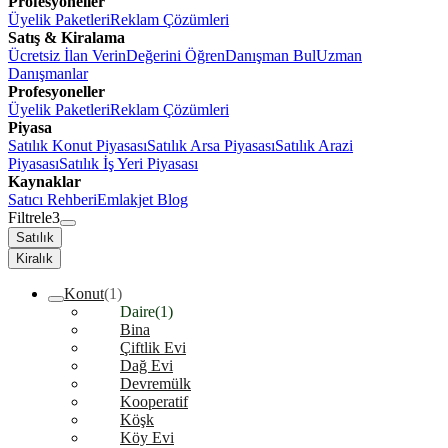
Profesyoneller
Üyelik Paketleri
Reklam Çözümleri
Satış & Kiralama
Ücretsiz İlan Verin
Değerini Öğren
Danışman Bul
Uzman
Danışmanlar
Profesyoneller
Üyelik Paketleri
Reklam Çözümleri
Piyasa
Satılık Konut Piyasası
Satılık Arsa Piyasası
Satılık Arazi
Piyasası
Satılık İş Yeri Piyasası
Kaynaklar
Satıcı Rehberi
Emlakjet Blog
Filtrele
3
Satılık
Kiralık
Konut
(1)
Daire
(1)
Bina
Çiftlik Evi
Dağ Evi
Devremülk
Kooperatif
Köşk
Köy Evi