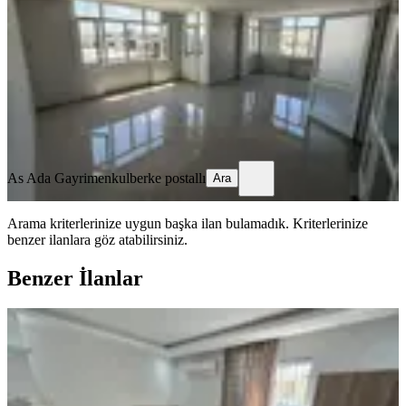
Seyhan, Alidede Mahallesi
3+1
·
170 m²
·
5. Kat
·
20.07.2026
250.000 ₺
As Ada Gayrimenkul
berke postallı
Ara
As Ada Gayrimenkul
berke postallı
Ara
Arama kriterlerinize uygun başka ilan bulamadık.
Kriterlerinize
benzer ilanlara göz atabilirsiniz.
Benzer İlanlar
ÖNE ÇIKAN
Barajyoluna Yakın Genişş 1+0 Eşyalı
Daire✅️
Seyhan, Yeşilyurt Mahallesi