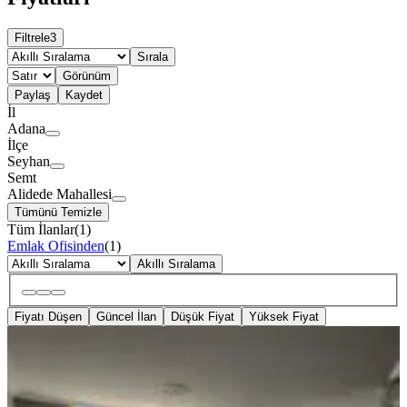
Filtrele
3
Sırala
Görünüm
Paylaş
Kaydet
İl
Adana
İlçe
Seyhan
Semt
Alidede Mahallesi
Tümünü Temizle
Tüm İlanlar
(
1
)
Emlak Ofisinden
(
1
)
Akıllı Sıralama
Fiyatı Düşen
Güncel İlan
Düşük Fiyat
Yüksek Fiyat
BALKONLU
Seyhan Alidede Mah. 3+1 Kiralık
Daire