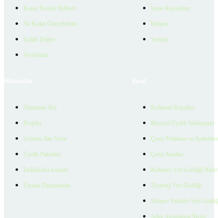
Konut Kredisi Rehberi
İnsan Kaynakları
Ne Kadar Ödeyebilirim
İletişim
Emlak Değeri
Yardım
Verilerimiz
Hizmetler
Yasal
Danışman Bul
Kullanım Koşulları
Projeler
Bireysel Üyelik Sözleşmesi
Ücretsiz İlan Verin
Çerez Politikası ve Aydınlat
Üyelik Paketleri
Çerez Ayarları
EmlakZeka Asistan
Kullanıcı Veri Gizliliği Bildi
Uzman Danışmanlar
Ziyaretçi Veri Gizliliği
Müşteri Yetkilisi Veri Gizlili
Aday Aydınlatma Metni