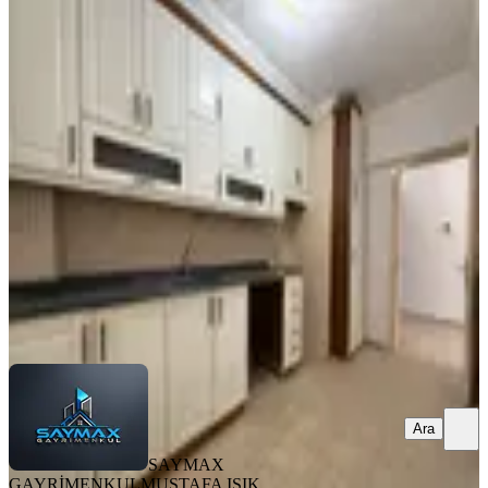
YENİ
Reşatbey Mah-atatürk Parkına
Yakın-ismet İnönü Okulu Karşısı-2+1
Kiralık Daire
Seyhan, Reşatbey Mahallesi
2+1
·
100 m²
·
8. Kat
·
05.08.2026
20.000 ₺
SAYMAX GAYRİMENKUL
MUSTAFA IŞIK
Ara
Ara
SAYMAX
GAYRİMENKUL
MUSTAFA IŞIK