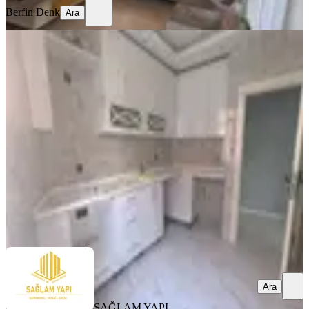
Berfin Denk
Ara
YENİ
Sağlam'dan Gürselpaşa'da 2+1
Kiralık Daire
Seyhan, Gürselpaşa Mahallesi
2+1
·
130 m²
·
Düz Giriş (Zemin)
·
06.08.2026
220.000 ₺
SAĞLAM YAPI GAYRİMENKUL
Ercan SAĞLAM
Ara
Ara
SAĞLAM YAPI