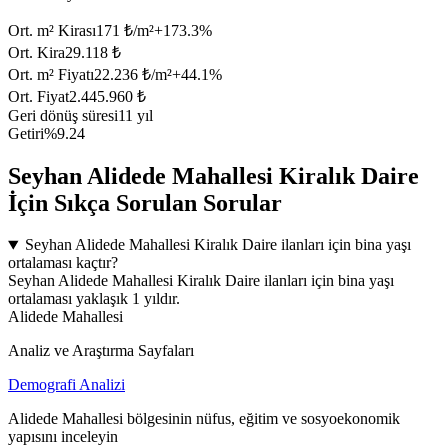
Ort. m² Kirası
171 ₺/m²
+
173.3
%
Ort. Kira
29.118 ₺
Ort. m² Fiyatı
22.236 ₺/m²
+
44.1
%
Ort. Fiyat
2.445.960 ₺
Geri dönüş süresi
11 yıl
Getiri
%9.24
Seyhan Alidede Mahallesi Kiralık Daire
İçin Sıkça Sorulan Sorular
Seyhan Alidede Mahallesi Kiralık Daire ilanları için bina yaşı
ortalaması kaçtır?
Seyhan Alidede Mahallesi Kiralık Daire ilanları için bina yaşı
ortalaması yaklaşık 1 yıldır.
Alidede Mahallesi
Analiz ve Araştırma Sayfaları
Demografi Analizi
Alidede Mahallesi bölgesinin nüfus, eğitim ve sosyoekonomik
yapısını inceleyin