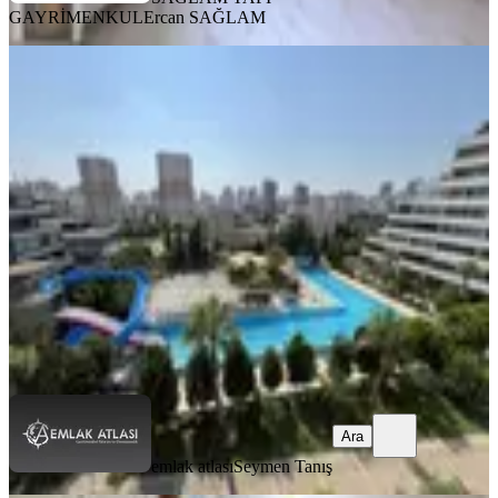
GAYRİMENKUL
Ercan SAĞLAM
YENİ
Gürselpaşa Dream Garden'da
Havuzlu 4+1 Geniş Teraslı Kiralık
Seyhan, Gürselpaşa Mahallesi
4+1
·
180 m²
·
4. Kat
·
05.08.2026
44.500 ₺
emlak atlası
Seymen Tanış
Ara
Ara
emlak atlası
Seymen Tanış