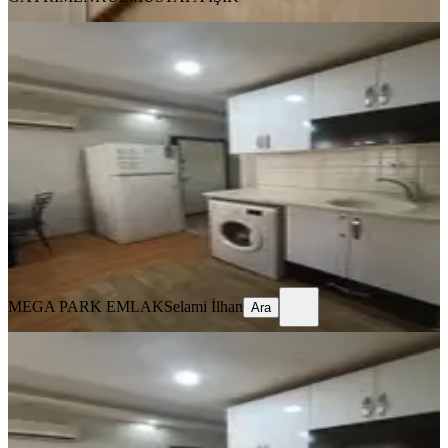
YENİ
Seyhan Baraj Yolu 1+1 Eşyalı Kiralık
Daire
Seyhan, Yenibaraj Mahallesi
1+1
·
50 m²
·
Yüksek giriş
·
05.08.2026
13.000 ₺
MEGA PARK EMLAK
Selami İlhan
Ara
MEGA PARK EMLAK
Selami İlhan
Ara
YENİ
%
7
Adana Seyhan Baraj Yolunda Kc
Wakiki Arasında Eşyalı Kiralık 1+1
Seyhan, Yenibaraj Mahallesi