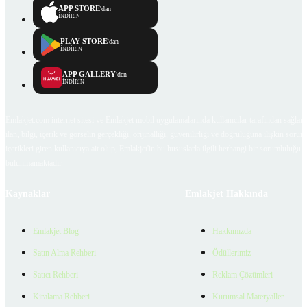
APP STORE
'dan
İNDİRİN
PLAY STORE
'dan
İNDİRİN
APP GALLERY
'den
İNDİRİN
Emlakjet.com internet sitesi ve Emlakjet mobil uygulamalarında kullanıcılar tarafından sağlana
ilan, bilgi, içerik ve görselin gerçekliği, orijinalliği, güvenilirliği ve doğruluğuna ilişkin soru
içerikleri giren kullanıcıya ait olup, Emlakjet'in bu hususlarla ilgili herhangi bir sorumluluğu
bulunmamaktadır.
Kaynaklar
Emlakjet Hakkında
Emlakjet Blog
Hakkımızda
Satın Alma Rehberi
Ödüllerimiz
Satıcı Rehberi
Reklam Çözümleri
Kiralama Rehberi
Kurumsal Materyaller