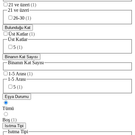
21 ve üzeri
(
1
)
21 ve üzeri
26-30
(
1
)
Bulunduğu Kat
Üst Katlar
(
1
)
Üst Katlar
5
(
1
)
Binanın Kat Sayısı
Binanın Kat Sayısı
1-5 Arası
(
1
)
1-5 Arası
5
(
1
)
Eşya Durumu
Tümü
Boş
(
1
)
Isıtma Tipi
Isıtma Tipi