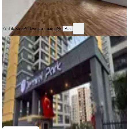
Emlak Store
Süleyman İmamoğlu
Ara
Emlak Store
Süleyman İmamoğlu
Ara
YENİ
İzden Demirelpark Sitesinde 2+1
Kiralık
Seyhan, Pınar Mahallesi
2+1
·
110 m²
·
1. Kat
·
03.08.2026
300.000 ₺
İZ - art GAYRİMENKUL
Onur G
Ara