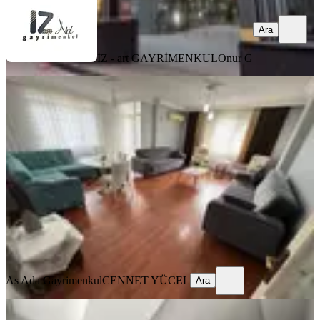
Ara
İZ - art GAYRİMENKUL
Onur G
YENİ
Barajyolu Bulvar Üzerinde 3+1 Full
Eşyalı Kiralık Daire✅️
Seyhan, Yenibaraj Mahallesi
3+1
·
150 m²
·
3. Kat
·
03.08.2026
35.000 ₺
As Ada Gayrimenkul
CENNET YÜCEL
Ara
As Ada Gayrimenkul
CENNET YÜCEL
Ara
YENİ
Mavi Bulvar Ceylan Market Civarı