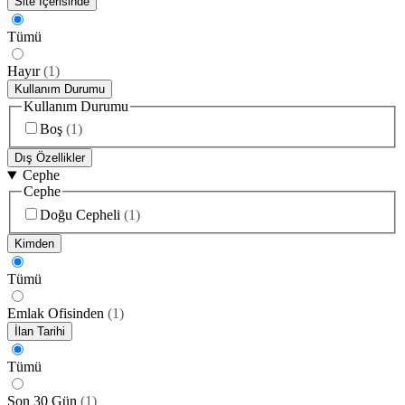
Site İçerisinde
Tümü
Hayır
(
1
)
Kullanım Durumu
Kullanım Durumu
Boş
(
1
)
Dış Özellikler
Cephe
Cephe
Doğu Cepheli
(
1
)
Kimden
Tümü
Emlak Ofisinden
(
1
)
İlan Tarihi
Tümü
Son 30 Gün
(
1
)