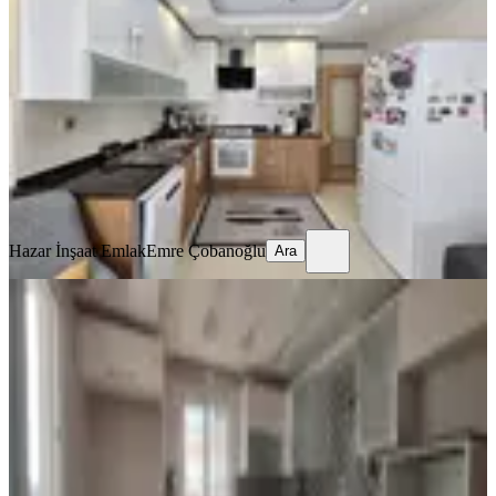
Seyhan, Tellidere Mahallesi
4+1
·
220 m²
·
2. Kat
·
04.08.2026
37.000 ₺
Hazar İnşaat Emlak
Emre Çobanoğlu
Ara
Hazar İnşaat Emlak
Emre Çobanoğlu
Ara
YENİ
Finalden Telliderede Geniş 3+1
Seyhan, Tellidere Mahallesi
3+1
·
160 m²
·
5. Kat
·
04.08.2026
37.500 ₺