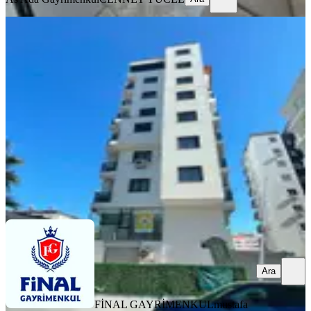
YENİ
Baraj Yolu Cazip Daire
Seyhan, Yenibaraj Mahallesi
2+1
·
80 m²
·
4. Kat
·
06.08.2026
29.000 ₺
FİNAL GAYRİMENKUL
mustafa emir özer
Ara
Ara
FİNAL GAYRİMENKUL
mustafa