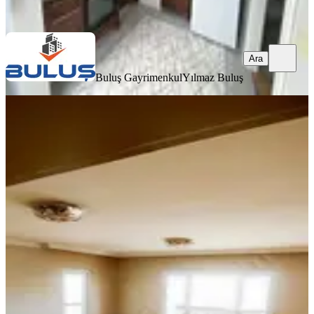
Ara
Ara
Buluş Gayrimenkul
Yılmaz Buluş
YENİ
Sd Emlak & Gayrimenkulden Kıyı
Boyu İsmetpaşa 3+1 Kiralık Daire
Seyhan, İsmetpaşa Mahallesi
3+1
·
160 m²
·
8. Kat
·
06.08.2026
28.500 ₺
SD GAYRİMENKUL
ŞULE DOLGUN
Ara