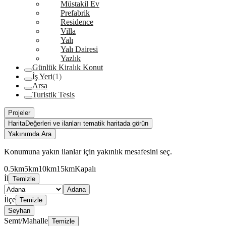
Müstakil Ev
Prefabrik
Residence
Villa
Yalı
Yalı Dairesi
Yazlık
Günlük Kiralık Konut
İş Yeri
(1)
Arsa
Turistik Tesis
Projeler
Harita
Değerleri ve ilanları tematik haritada görün
Yakınımda Ara
Konumuna yakın ilanlar için yakınlık mesafesini seç.
0.5km
5km
10km
15km
Kapalı
İl
Temizle
Adana
İlçe
Temizle
Seyhan
Semt/Mahalle
Temizle