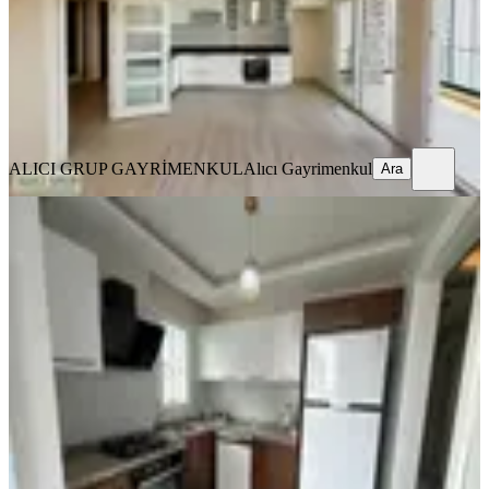
34.000 ₺
ALICI GRUP GAYRİMENKUL
Alıcı Gayrimenkul
Ara
ALICI GRUP GAYRİMENKUL
Alıcı Gayrimenkul
Ara
YENİ
Gürselpaşa'da Geniş K.mutfak D.gazlı
2+1 Full Eşyalı Depozitosuz
Seyhan, Gürselpaşa Mahallesi
2+1
·
110 m²
·
5. Kat
·
06.08.2026
31.000 ₺
Buluş Gayrimenkul
Yılmaz Buluş