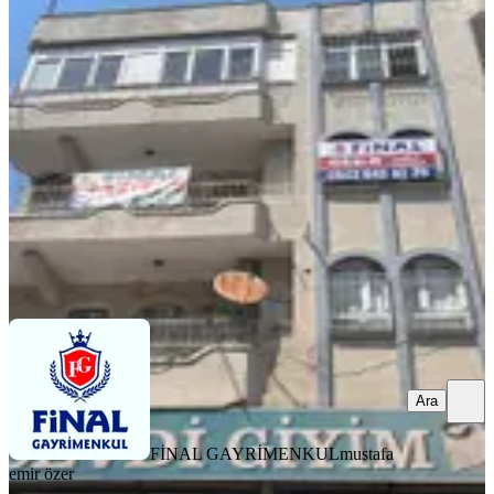
Şakirpaşa Caddesi Üzerinde Xx Large
Masrafsız 3+1 Daire
Seyhan, Şakirpaşa Mahallesi
3+1
·
175 m²
·
Müstakil
·
06.08.2026
11.000 ₺
FİNAL GAYRİMENKUL
mustafa emir özer
Ara
Ara
FİNAL GAYRİMENKUL
mustafa
emir özer