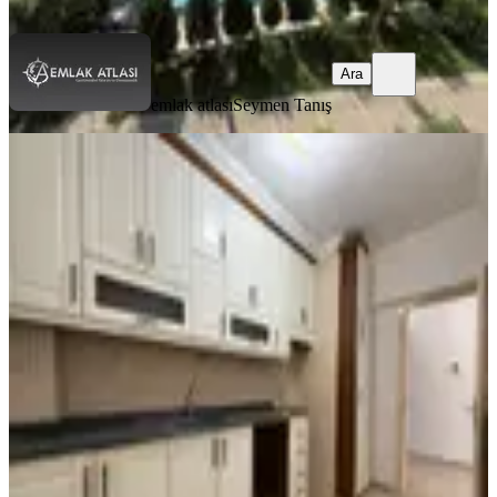
Ara
Ara
emlak atlası
Seymen Tanış
YENİ
Reşatbey Mah-atatürk Parkına
Yakın-ismet İnönü Okulu Karşısı-2+1
Kiralık Daire
Seyhan, Reşatbey Mahallesi
2+1
·
100 m²
·
8. Kat
·
05.08.2026
20.000 ₺
SAYMAX GAYRİMENKUL
MUSTAFA IŞIK
Ara