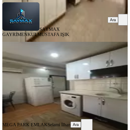
Ara
SAYMAX
GAYRİMENKUL
MUSTAFA IŞIK
YENİ
Seyhan Baraj Yolu 1+1 Eşyalı Kiralık
Daire
Seyhan, Yenibaraj Mahallesi
1+1
·
50 m²
·
Yüksek giriş
·
05.08.2026
13.000 ₺
MEGA PARK EMLAK
Selami İlhan
Ara
MEGA PARK EMLAK
Selami İlhan
Ara