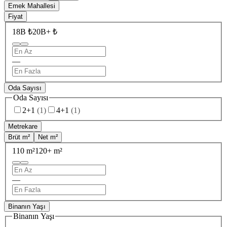
Emek Mahallesi
Fiyat
18B ₺
20B+ ₺
—
Oda Sayısı
Oda Sayısı
2+1
(
1
)
4+1
(
1
)
Metrekare
Brüt m²
Net m²
110 m²
120+ m²
—
Binanın Yaşı
Binanın Yaşı