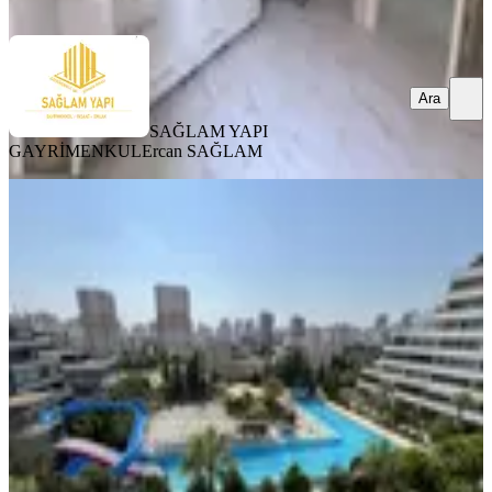
Ara
Ara
SAĞLAM YAPI
GAYRİMENKUL
Ercan SAĞLAM
YENİ
Gürselpaşa Dream Garden'da
Havuzlu 4+1 Geniş Teraslı Kiralık
Seyhan, Gürselpaşa Mahallesi
4+1
·
180 m²
·
4. Kat
·
05.08.2026
44.500 ₺
emlak atlası
Seymen Tanış