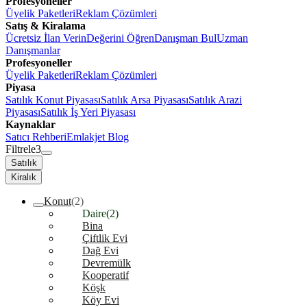
Profesyoneller
Üyelik Paketleri
Reklam Çözümleri
Satış & Kiralama
Ücretsiz İlan Verin
Değerini Öğren
Danışman Bul
Uzman
Danışmanlar
Profesyoneller
Üyelik Paketleri
Reklam Çözümleri
Piyasa
Satılık Konut Piyasası
Satılık Arsa Piyasası
Satılık Arazi
Piyasası
Satılık İş Yeri Piyasası
Kaynaklar
Satıcı Rehberi
Emlakjet Blog
Filtrele
3
Satılık
Kiralık
Konut
(2)
Daire
(2)
Bina
Çiftlik Evi
Dağ Evi
Devremülk
Kooperatif
Köşk
Köy Evi