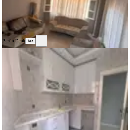
10.000 ₺
Berfin Denk
Ara
Berfin Denk
Ara
YENİ
Sağlam'dan Gürselpaşa'da 2+1
Kiralık Daire
Seyhan, Gürselpaşa Mahallesi
2+1
·
130 m²
·
Düz Giriş (Zemin)
·
06.08.2026
220.000 ₺
SAĞLAM YAPI GAYRİMENKUL
Ercan SAĞLAM