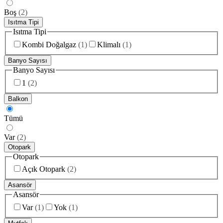
Boş
(
2
)
Isıtma Tipi
Isıtma Tipi
Kombi Doğalgaz
(
1
)
Klimalı
(
1
)
Banyo Sayısı
Banyo Sayısı
1
(
2
)
Balkon
Tümü
Var
(
2
)
Otopark
Otopark
Açık Otopark
(
2
)
Asansör
Asansör
Var
(
1
)
Yok
(
1
)