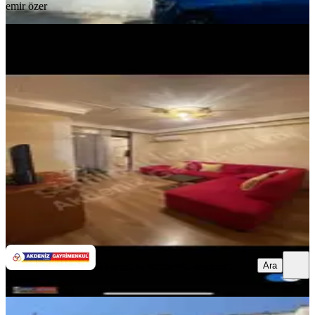
emir özer
YENİ
Reşatbey De Maki Karşısı 1+1 Full
Eşyalı Daıre
Seyhan, Reşatbey Mahallesi
1+1
·
55 m²
·
5. Kat
·
06.08.2026
22.000 ₺
Akdeniz Gayrimenkul
Mehmet Kızmaz
Ara
Ara
Akdeniz Gayrimenkul
Mehmet
Kızmaz
YENİ