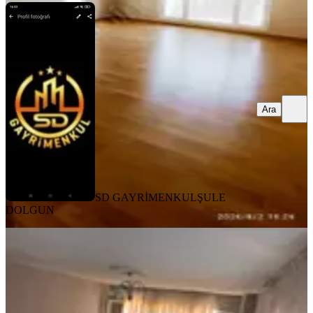
Ara
SD GAYRİMENKUL
ŞULE
DOLGUN
YENİ
Sahibinden Barajyolunda 3+1
Seyhan, Ziyapaşa Mahallesi
3+1
·
130 m²
·
1. Kat
·
06.08.2026