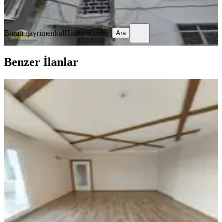
Ara
Boran gayrimenkul
Hatice Kızıltuğ
Ara
Benzer İlanlar
ÖNE ÇIKAN
Selanikten Türkmenbaşı Bulvarı
Cepheli 3+1+çb+go+kilerli D.gazlı
Seyhan, Pınar Mahallesi
3+1
·
160 m²
·
14. Kat
·
06.08.2026
35.000 ₺
SELANİK GAYRİMENKUL
Hakan TOPRAK
Ara