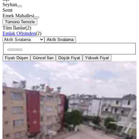
Seyhan
Semt
Emek Mahallesi
Tümünü Temizle
Tüm İlanlar
(
2
)
Emlak Ofisinden
(
2
)
Akıllı Sıralama
Fiyatı Düşen
Güncel İlan
Düşük Fiyat
Yüksek Fiyat
BALKONLU
Emek Mahallesi 4+1 Doğalgazlı
Kiralık Daire
Seyhan, Emek Mahallesi
4+1
·
120 m²
·
4. Kat
·
21.07.2026
18.000 ₺