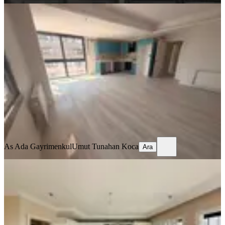
YENİ
Adana Seyhan Kiralık 3+1 Havuzlu
Site İçinde Daire
Seyhan, Mithatpaşa Mahallesi
3+1
·
135 m²
·
12. Kat
·
06.08.2026
30.000 ₺
As Ada Gayrimenkul
Umut Tunahan Koca
Ara
As Ada Gayrimenkul
Umut Tunahan Koca
Ara
YENİ
Pınar Mah. Merkezi Konum Cam
Balkonlu 3+1 Kombili Kiralık Daire
Seyhan, Pınar Mahallesi
3+1
·
135 m²
·
10. Kat
·
06.08.2026