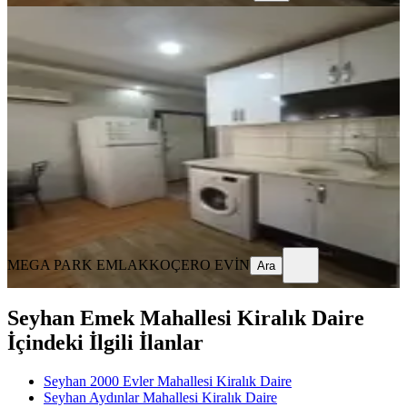
YENİ
%
7
Adana Seyhan Baraj Yolunda Kc
Wakiki Arasında Eşyalı Kiralık 1+1
Seyhan, Yenibaraj Mahallesi
1+1
·
65 m²
·
Yüksek giriş
·
04.08.2026
13.000 ₺
14.000 ₺
MEGA PARK EMLAK
KOÇERO EVİN
Ara
MEGA PARK EMLAK
KOÇERO EVİN
Ara
Seyhan Emek Mahallesi Kiralık Daire
İçindeki İlgili İlanlar
Seyhan 2000 Evler Mahallesi Kiralık Daire
Seyhan Aydınlar Mahallesi Kiralık Daire