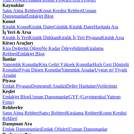
Kaynaklar
Satın Alma Rehberi
Konut Kredisi Rehberi
Uzman
Danışmanlar
Emlakjet Blog
Konut
Kiralık Konut
Kiralık Daire
Günlük Kiralık Daire
Haritada Ara
İş Yeri & Arsa
Kiralık İş Yeri
Kiralık Dükkan
Kiralık İş Yeri Piyasası
Kiralık Arsa
Kiracı Araçları
Kira Değerini Öğren
Ne Kadar Ödeyebilirim
Kiralama
Rehberi
Emlakjet Blog
İlanlar
Yatırımlık Konutlar
Kira Geliri Yüksek Konutlar
Hızlı Geri Dönüşlü
Konutlar
Fiyatı Düşen Konutlar
Yatırımlık Arsalar
Uygun m² Fiyatlı
Arsalar
Piyasa
Emlak Piyasası
Demografi Analizi
Değer Haritaları
Verilerimiz
Keşfet
Emlakjet Blog
Uzman Danışmanlar
GYF (Gayrimenkul Yatırım
Fonu)
Rehberler
Satın Alma Rehberi
Satıcı Rehberi
Kiralama Rehberi
Konut Kredisi
Rehberi
Danışman Ara
Emlak Danışmanları
Emlak Ofisleri
Uzman Danışmanlar