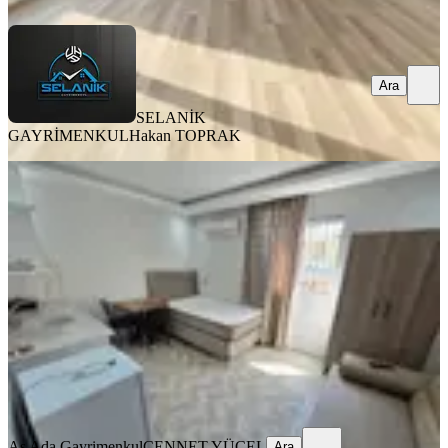
Ara
SELANİK
GAYRİMENKUL
Hakan TOPRAK
ÖNE ÇIKAN
Barajyoluna Yakın Genişş 1+0 Eşyalı
Daire✅️
Seyhan, Yeşilyurt Mahallesi
Stüdyo
·
45 m²
·
2. Kat
·
03.08.2026
14.000 ₺
As Ada Gayrimenkul
CENNET YÜCEL
Ara
As Ada Gayrimenkul
CENNET YÜCEL
Ara