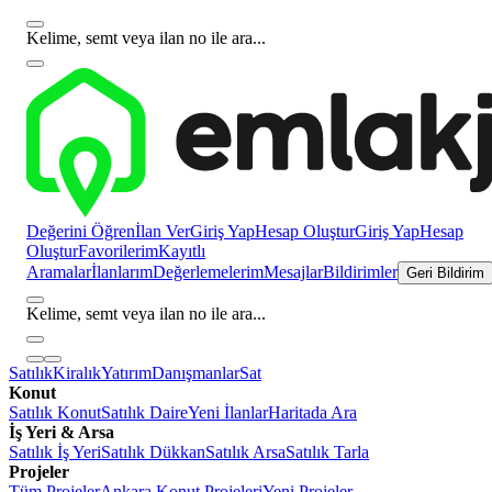
Kelime, semt veya ilan no ile ara...
Değerini Öğren
İlan Ver
Giriş Yap
Hesap Oluştur
Giriş Yap
Hesap
Oluştur
Favorilerim
Kayıtlı
Aramalar
İlanlarım
Değerlemelerim
Mesajlar
Bildirimler
Geri Bildirim
Kelime, semt veya ilan no ile ara...
Satılık
Kiralık
Yatırım
Danışmanlar
Sat
Konut
Satılık Konut
Satılık Daire
Yeni İlanlar
Haritada Ara
İş Yeri & Arsa
Satılık İş Yeri
Satılık Dükkan
Satılık Arsa
Satılık Tarla
Projeler
Tüm Projeler
Ankara Konut Projeleri
Yeni Projeler