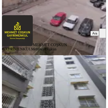
MEHMET COŞKUN GAYRİMENKUL
Mehmet Coşkun
Ara
Ara
MEHMET COŞKUN
GAYRİMENKUL
Mehmet Coşkun
BALKONLU
Boran Gayrimenkulden Havaalanı
Civari Kiralık Ev
Seyhan, Emek Mahallesi
2+1
·
110 m²
·
6. Kat
·
26.06.2026
20.000 ₺
Boran gayrimenkul
Hatice Kızıltuğ