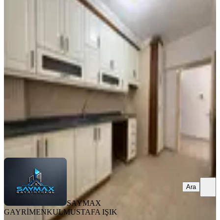
Reşatbey Mah-atatürk Parkına
Yakın-ismet İnönü Okulu Karşısı-2+1
Kiralık Daire
Seyhan, Reşatbey Mahallesi
2+1
·
100 m²
·
8. Kat
·
05.08.2026
20.000 ₺
SAYMAX GAYRİMENKUL
MUSTAFA IŞIK
Ara
Ara
SAYMAX
GAYRİMENKUL
MUSTAFA IŞIK