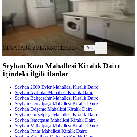
13.000 ₺
14.000 ₺
MEGA PARK EMLAK
KOÇERO EVİN
Ara
MEGA PARK EMLAK
KOÇERO EVİN
Ara
Seyhan Koza Mahallesi Kiralık Daire
İçindeki İlgili İlanlar
Seyhan 2000 Evler Mahallesi Kiralık Daire
Seyhan Aydınlar Mahallesi Kiralık Daire
Seyhan Bahçeşehir Mahallesi Kiralık Daire
Seyhan Cemalpaşa Mahallesi Kiralık Daire
Seyhan Döşeme Mahallesi Kiralık Daire
Seyhan Gürselpaşa Mahallesi Kiralık Daire
Seyhan İsmetpaşa Mahallesi Kiralık Daire
Seyhan Mithatpaşa Mahallesi Kiralık Daire
Seyhan Pınar Mahallesi Kiralık Daire
Seyhan Reşatbey Mahallesi Kiralık Daire