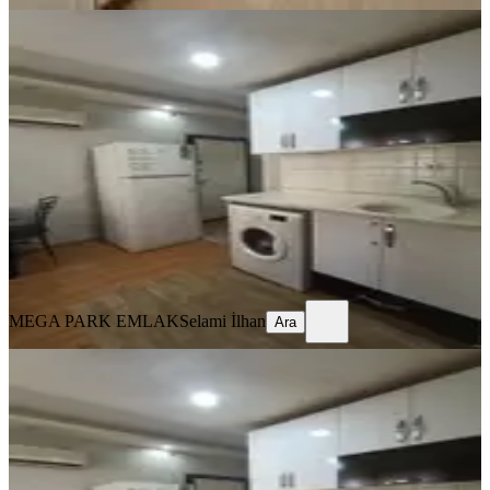
YENİ
Seyhan Baraj Yolu 1+1 Eşyalı Kiralık
Daire
Seyhan, Yenibaraj Mahallesi
1+1
·
50 m²
·
Yüksek giriş
·
05.08.2026
13.000 ₺
MEGA PARK EMLAK
Selami İlhan
Ara
MEGA PARK EMLAK
Selami İlhan
Ara
YENİ
%
7
Adana Seyhan Baraj Yolunda Kc
Wakiki Arasında Eşyalı Kiralık 1+1
Seyhan, Yenibaraj Mahallesi
1+1
·
65 m²
·
Yüksek giriş
·
04.08.2026