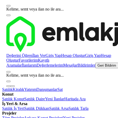
Kelime, semt veya ilan no ile ara...
Değerini Öğren
İlan Ver
Giriş Yap
Hesap Oluştur
Giriş Yap
Hesap
Oluştur
Favorilerim
Kayıtlı
Aramalar
İlanlarım
Değerlemelerim
Mesajlar
Bildirimler
Geri Bildirim
Kelime, semt veya ilan no ile ara...
Satılık
Kiralık
Yatırım
Danışmanlar
Sat
Konut
Satılık Konut
Satılık Daire
Yeni İlanlar
Haritada Ara
İş Yeri & Arsa
Satılık İş Yeri
Satılık Dükkan
Satılık Arsa
Satılık Tarla
Projeler
Tüm Projeler
Ankara Konut Projeleri
Yeni Projeler