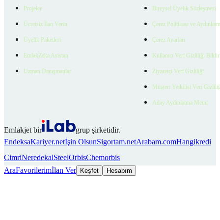
Projeler
Bireysel Üyelik Sözleşmesi
Ücretsiz İlan Verin
Çerez Politikası ve Aydınlat
Üyelik Paketleri
Çerez Ayarları
EmlakZeka Asistan
Kullanıcı Veri Gizliliği Bildi
Uzman Danışmanlar
Ziyaretçi Veri Gizliliği
Müşteri Yetkilisi Veri Gizlili
Aday Aydınlatma Metni
Emlakjet bir
grup şirketidir.
Endeksa
Kariyer.net
İşin Olsun
Sigortam.net
Arabam.com
Hangikredi
Cimri
Neredekal
SteelOrbis
Chemorbis
Ara
Favorilerim
İlan Ver
Keşfet
Hesabım