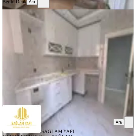
Berfin Denk
Ara
YENİ
Sağlam'dan Gürselpaşa'da 2+1
Kiralık Daire
Seyhan, Gürselpaşa Mahallesi
2+1
·
130 m²
·
Düz Giriş (Zemin)
·
06.08.2026
220.000 ₺
SAĞLAM YAPI GAYRİMENKUL
Ercan SAĞLAM
Ara
Ara
SAĞLAM YAPI