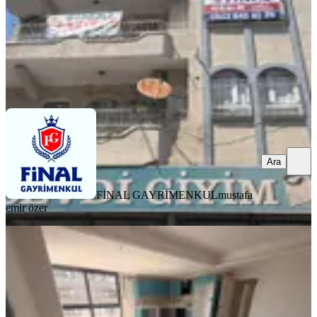
FİNAL GAYRİMENKUL
mustafa emir özer
Ara
Ara
FİNAL GAYRİMENKUL
mustafa
emir özer
YENİ
Adana Seyhan Kiralık 3+1 Havuzlu
Site İçinde Daire
Seyhan, Mithatpaşa Mahallesi
3+1
·
135 m²
·
12. Kat
·
06.08.2026