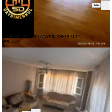
Ara
SD GAYRİMENKUL
ŞULE
DOLGUN
YENİ
Sahibinden Barajyolunda 3+1
Seyhan, Ziyapaşa Mahallesi
3+1
·
130 m²
·
1. Kat
·
06.08.2026
10.000 ₺
Berfin Denk
Ara