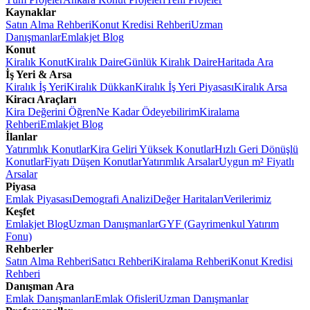
Kaynaklar
Satın Alma Rehberi
Konut Kredisi Rehberi
Uzman
Danışmanlar
Emlakjet Blog
Konut
Kiralık Konut
Kiralık Daire
Günlük Kiralık Daire
Haritada Ara
İş Yeri & Arsa
Kiralık İş Yeri
Kiralık Dükkan
Kiralık İş Yeri Piyasası
Kiralık Arsa
Kiracı Araçları
Kira Değerini Öğren
Ne Kadar Ödeyebilirim
Kiralama
Rehberi
Emlakjet Blog
İlanlar
Yatırımlık Konutlar
Kira Geliri Yüksek Konutlar
Hızlı Geri Dönüşlü
Konutlar
Fiyatı Düşen Konutlar
Yatırımlık Arsalar
Uygun m² Fiyatlı
Arsalar
Piyasa
Emlak Piyasası
Demografi Analizi
Değer Haritaları
Verilerimiz
Keşfet
Emlakjet Blog
Uzman Danışmanlar
GYF (Gayrimenkul Yatırım
Fonu)
Rehberler
Satın Alma Rehberi
Satıcı Rehberi
Kiralama Rehberi
Konut Kredisi
Rehberi
Danışman Ara
Emlak Danışmanları
Emlak Ofisleri
Uzman Danışmanlar