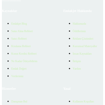
bulunmamaktadır.
Kaynaklar
Emlakjet Hakkında
Emlakjet Blog
Hakkımızda
Satın Alma Rehberi
Ödüllerimiz
Satıcı Rehberi
Reklam Çözümleri
Kiralama Rehberi
Kurumsal Materyaller
Konut Kredisi Rehberi
İnsan Kaynakları
Ne Kadar Ödeyebilirim
İletişim
Emlak Değeri
Yardım
Verilerimiz
Hizmetler
Yasal
Danışman Bul
Kullanım Koşulları