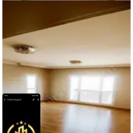
YENİ
Sd Emlak & Gayrimenkulden Kıyı
Boyu İsmetpaşa 3+1 Kiralık Daire
Seyhan, İsmetpaşa Mahallesi
3+1
·
160 m²
·
8. Kat
·
06.08.2026
28.500 ₺
SD GAYRİMENKUL
ŞULE DOLGUN
Ara