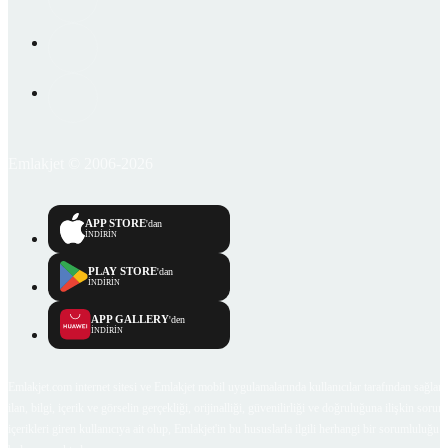
Emlakjet © 2006-2026
APP STORE
'dan
İNDİRİN
PLAY STORE
'dan
İNDİRİN
APP GALLERY
'den
İNDİRİN
Emlakjet.com internet sitesi ve Emlakjet mobil uygulamalarında kullanıcılar tarafından sağlana
ilan, bilgi, içerik ve görselin gerçekliği, orijinalliği, güvenilirliği ve doğruluğuna ilişkin soru
içerikleri giren kullanıcıya ait olup, Emlakjet'in bu hususlarla ilgili herhangi bir sorumluluğu