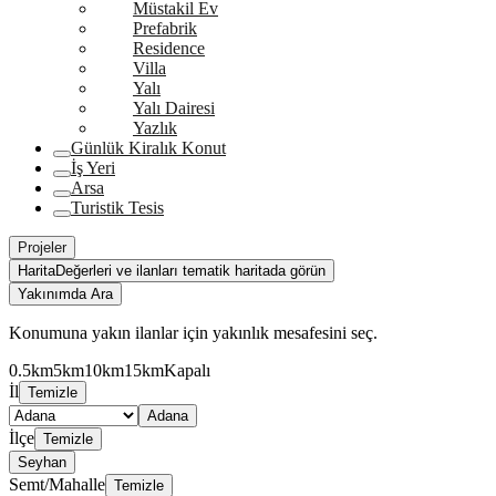
Müstakil Ev
Prefabrik
Residence
Villa
Yalı
Yalı Dairesi
Yazlık
Günlük Kiralık Konut
İş Yeri
Arsa
Turistik Tesis
Projeler
Harita
Değerleri ve ilanları tematik haritada görün
Yakınımda Ara
Konumuna yakın ilanlar için yakınlık mesafesini seç.
0.5km
5km
10km
15km
Kapalı
İl
Temizle
Adana
İlçe
Temizle
Seyhan
Semt/Mahalle
Temizle