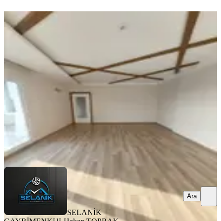
ÖNE ÇIKAN
Selanikten Türkmenbaşı Bulvarı
Cepheli 3+1+çb+go+kilerli D.gazlı
Seyhan, Pınar Mahallesi
3+1
·
160 m²
·
14. Kat
·
06.08.2026
35.000 ₺
SELANİK GAYRİMENKUL
Hakan TOPRAK
Ara
Ara
SELANİK