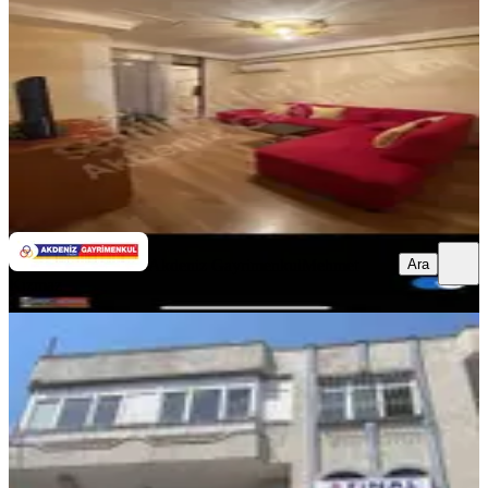
1+1
·
55 m²
·
5. Kat
·
06.08.2026
22.000 ₺
Akdeniz Gayrimenkul
Mehmet Kızmaz
Ara
Ara
Akdeniz Gayrimenkul
Mehmet
Kızmaz
YENİ
Şakirpaşa Caddesi Üzerinde Xx Large
Masrafsız 3+1 Daire
Seyhan, Şakirpaşa Mahallesi
3+1
·
175 m²
·
Müstakil
·
06.08.2026
11.000 ₺