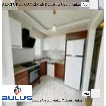
ALICI GRUP GAYRİMENKUL
Alıcı Gayrimenkul
Ara
YENİ
Gürselpaşa'da Geniş K.mutfak D.gazlı
2+1 Full Eşyalı Depozitosuz
Seyhan, Gürselpaşa Mahallesi
2+1
·
110 m²
·
5. Kat
·
06.08.2026
31.000 ₺
Buluş Gayrimenkul
Yılmaz Buluş
Ara
Ara
Buluş Gayrimenkul
Yılmaz Buluş