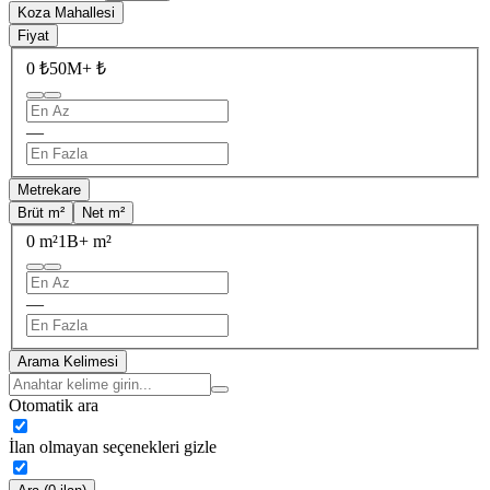
Koza Mahallesi
Fiyat
0 ₺
50M+ ₺
—
Metrekare
Brüt m²
Net m²
0 m²
1B+ m²
—
Arama Kelimesi
Otomatik ara
İlan olmayan seçenekleri gizle