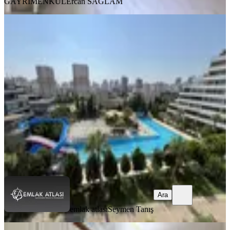
GAYRİMENKUL
Ercan SAĞLAM
YENİ
Gürselpaşa Dream Garden'da
Havuzlu 4+1 Geniş Teraslı Kiralık
Seyhan, Gürselpaşa Mahallesi
4+1
·
180 m²
·
4. Kat
·
05.08.2026
44.500 ₺
emlak atlası
Seymen Tanış
Ara
Ara
emlak atlası
Seymen Tanış
YENİ