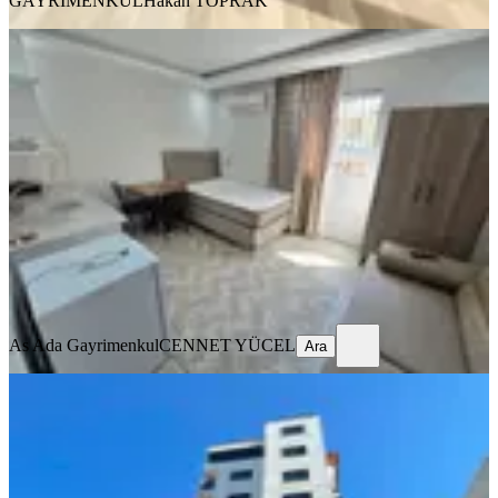
GAYRİMENKUL
Hakan TOPRAK
ÖNE ÇIKAN
Barajyoluna Yakın Genişş 1+0 Eşyalı
Daire✅️
Seyhan, Yeşilyurt Mahallesi
Stüdyo
·
45 m²
·
2. Kat
·
03.08.2026
14.000 ₺
As Ada Gayrimenkul
CENNET YÜCEL
Ara
As Ada Gayrimenkul
CENNET YÜCEL
Ara
YENİ
Baraj Yolu Cazip Daire
Seyhan, Yenibaraj Mahallesi
2+1
·
80 m²
·
4. Kat
·
06.08.2026