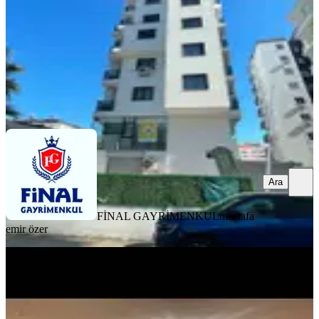
29.000 ₺
FİNAL GAYRİMENKUL
mustafa emir özer
Ara
Ara
FİNAL GAYRİMENKUL
mustafa
emir özer
YENİ
Reşatbey De Maki Karşısı 1+1 Full
Eşyalı Daıre
Seyhan, Reşatbey Mahallesi