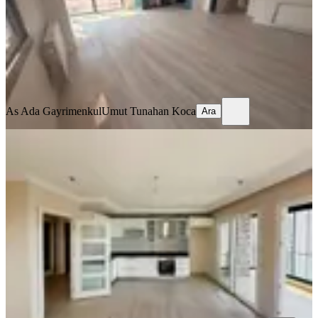
30.000 ₺
As Ada Gayrimenkul
Umut Tunahan Koca
Ara
As Ada Gayrimenkul
Umut Tunahan Koca
Ara
YENİ
Pınar Mah. Merkezi Konum Cam
Balkonlu 3+1 Kombili Kiralık Daire
Seyhan, Pınar Mahallesi
3+1
·
135 m²
·
10. Kat
·
06.08.2026
34.000 ₺
ALICI GRUP GAYRİMENKUL
Alıcı Gayrimenkul
Ara