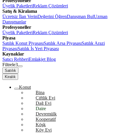
Profesyoneller
Üyelik Paketleri
Reklam Çözümleri
Satış & Kiralama
Ücretsiz İlan Verin
Değerini Öğren
Danışman Bul
Uzman
Danışmanlar
Profesyoneller
Üyelik Paketleri
Reklam Çözümleri
Piyasa
Satılık Konut Piyasası
Satılık Arsa Piyasası
Satılık Arazi
Piyasası
Satılık İş Yeri Piyasası
Kaynaklar
Satıcı Rehberi
Emlakjet Blog
Filtrele
3
Satılık
Kiralık
Konut
Bina
Çiftlik Evi
Dağ Evi
Daire
Devremülk
Kooperatif
Köşk
Köy Evi