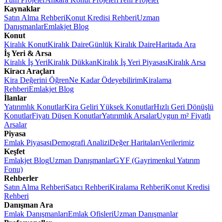
Kaynaklar
Satın Alma Rehberi
Konut Kredisi Rehberi
Uzman
Danışmanlar
Emlakjet Blog
Konut
Kiralık Konut
Kiralık Daire
Günlük Kiralık Daire
Haritada Ara
İş Yeri & Arsa
Kiralık İş Yeri
Kiralık Dükkan
Kiralık İş Yeri Piyasası
Kiralık Arsa
Kiracı Araçları
Kira Değerini Öğren
Ne Kadar Ödeyebilirim
Kiralama
Rehberi
Emlakjet Blog
İlanlar
Yatırımlık Konutlar
Kira Geliri Yüksek Konutlar
Hızlı Geri Dönüşlü
Konutlar
Fiyatı Düşen Konutlar
Yatırımlık Arsalar
Uygun m² Fiyatlı
Arsalar
Piyasa
Emlak Piyasası
Demografi Analizi
Değer Haritaları
Verilerimiz
Keşfet
Emlakjet Blog
Uzman Danışmanlar
GYF (Gayrimenkul Yatırım
Fonu)
Rehberler
Satın Alma Rehberi
Satıcı Rehberi
Kiralama Rehberi
Konut Kredisi
Rehberi
Danışman Ara
Emlak Danışmanları
Emlak Ofisleri
Uzman Danışmanlar