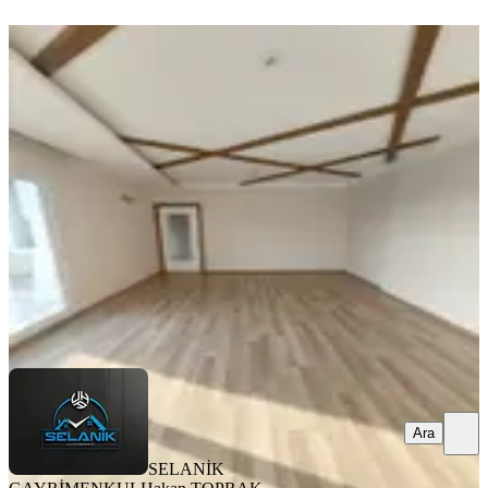
ÖNE ÇIKAN
Selanikten Türkmenbaşı Bulvarı
Cepheli 3+1+çb+go+kilerli D.gazlı
Seyhan, Pınar Mahallesi
3+1
·
160 m²
·
14. Kat
·
06.08.2026
35.000 ₺
SELANİK GAYRİMENKUL
Hakan TOPRAK
Ara
Ara
SELANİK