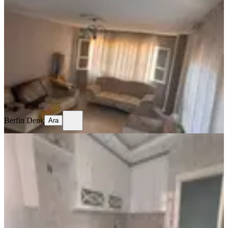
Sahibinden Barajyolunda 3+1
Seyhan, Ziyapaşa Mahallesi
3+1
·
130 m²
·
1. Kat
·
06.08.2026
10.000 ₺
Berfin Denk
Ara
Berfin Denk
Ara
YENİ
Sağlam'dan Gürselpaşa'da 2+1
Kiralık Daire
Seyhan, Gürselpaşa Mahallesi
2+1
·
130 m²
·
Düz Giriş (Zemin)
·
06.08.2026
220.000 ₺