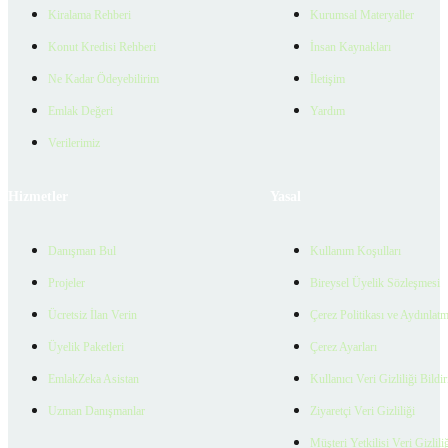
Kiralama Rehberi
Kurumsal Materyaller
Konut Kredisi Rehberi
İnsan Kaynakları
Ne Kadar Ödeyebilirim
İletişim
Emlak Değeri
Yardım
Verilerimiz
Hizmetler
Yasal
Danışman Bul
Kullanım Koşulları
Projeler
Bireysel Üyelik Sözleşmesi
Ücretsiz İlan Verin
Çerez Politikası ve Aydınlat
Üyelik Paketleri
Çerez Ayarları
EmlakZeka Asistan
Kullanıcı Veri Gizliliği Bildi
Uzman Danışmanlar
Ziyaretçi Veri Gizliliği
Müşteri Yetkilisi Veri Gizlili