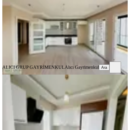
Seyhan, Pınar Mahallesi
3+1
·
135 m²
·
10. Kat
·
06.08.2026
34.000 ₺
ALICI GRUP GAYRİMENKUL
Alıcı Gayrimenkul
Ara
ALICI GRUP GAYRİMENKUL
Alıcı Gayrimenkul
Ara
YENİ
Gürselpaşa'da Geniş K.mutfak D.gazlı
2+1 Full Eşyalı Depozitosuz
Seyhan, Gürselpaşa Mahallesi
2+1
·
110 m²
·
5. Kat
·
06.08.2026
31.000 ₺