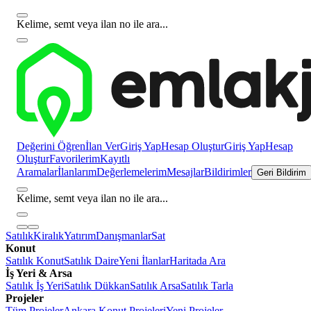
Kelime, semt veya ilan no ile ara...
Değerini Öğren
İlan Ver
Giriş Yap
Hesap Oluştur
Giriş Yap
Hesap
Oluştur
Favorilerim
Kayıtlı
Aramalar
İlanlarım
Değerlemelerim
Mesajlar
Bildirimler
Geri Bildirim
Kelime, semt veya ilan no ile ara...
Satılık
Kiralık
Yatırım
Danışmanlar
Sat
Konut
Satılık Konut
Satılık Daire
Yeni İlanlar
Haritada Ara
İş Yeri & Arsa
Satılık İş Yeri
Satılık Dükkan
Satılık Arsa
Satılık Tarla
Projeler
Tüm Projeler
Ankara Konut Projeleri
Yeni Projeler