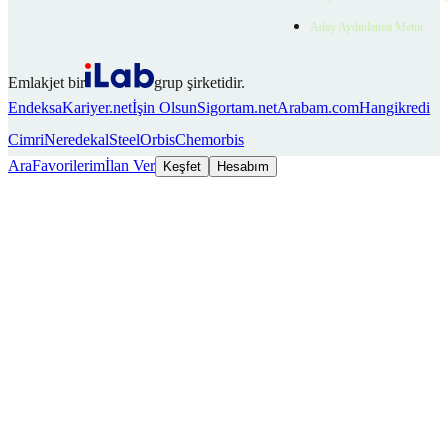
Aday Aydınlatma Metni
Emlakjet bir
grup şirketidir.
Endeksa
Kariyer.net
İşin Olsun
Sigortam.net
Arabam.com
Hangikredi
Cimri
Neredekal
SteelOrbis
Chemorbis
Ara
Favorilerim
İlan Ver
Keşfet
Hesabım