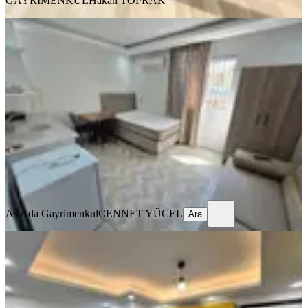
GAYRİMENKUL
Hakan TOPRAK
ÖNE ÇIKAN
Barajyoluna Yakın Genişş 1+0 Eşyalı
Daire✅️
Seyhan, Yeşilyurt Mahallesi
Stüdyo
·
45 m²
·
2. Kat
·
03.08.2026
14.000 ₺
As Ada Gayrimenkul
CENNET YÜCEL
Ara
As Ada Gayrimenkul
CENNET YÜCEL
Ara
ÖNE ÇIKAN
Barajyolunda Full Eşyalı Stüdyo
Daire️
Seyhan, Yenibaraj Mahallesi