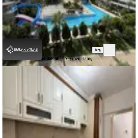
emlak atlası
Seymen Tanış
Ara
Ara
emlak atlası
Seymen Tanış
YENİ
Reşatbey Mah-atatürk Parkına
Yakın-ismet İnönü Okulu Karşısı-2+1
Kiralık Daire
Seyhan, Reşatbey Mahallesi
2+1
·
100 m²
·
8. Kat
·
05.08.2026
20.000 ₺