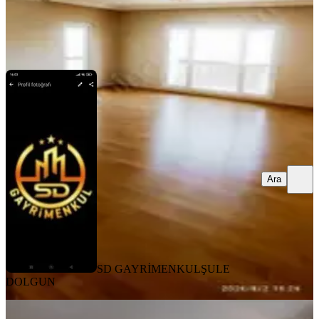
SD GAYRİMENKUL
ŞULE DOLGUN
Ara
Ara
SD GAYRİMENKUL
ŞULE
DOLGUN
YENİ