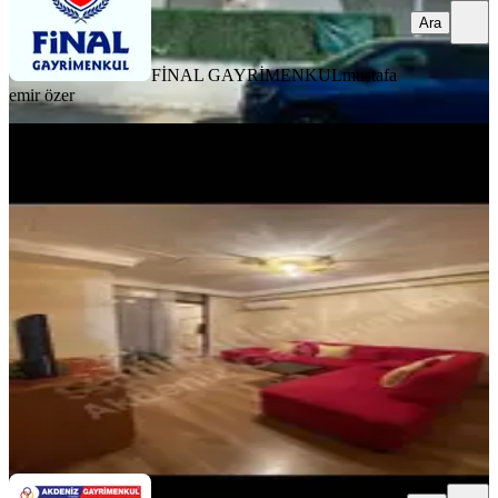
Ara
FİNAL GAYRİMENKUL
mustafa
emir özer
YENİ
Reşatbey De Maki Karşısı 1+1 Full
Eşyalı Daıre
Seyhan, Reşatbey Mahallesi
1+1
·
55 m²
·
5. Kat
·
06.08.2026
22.000 ₺
Akdeniz Gayrimenkul
Mehmet Kızmaz
Ara