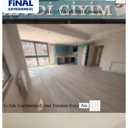
FİNAL GAYRİMENKUL
mustafa
emir özer
YENİ
Adana Seyhan Kiralık 3+1 Havuzlu
Site İçinde Daire
Seyhan, Mithatpaşa Mahallesi
3+1
·
135 m²
·
12. Kat
·
06.08.2026
30.000 ₺
As Ada Gayrimenkul
Umut Tunahan Koca
Ara
As Ada Gayrimenkul
Umut Tunahan Koca
Ara
YENİ
Pınar Mah. Merkezi Konum Cam
Balkonlu 3+1 Kombili Kiralık Daire