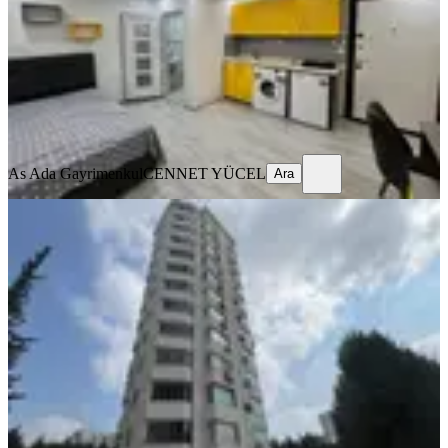
Stüdyo
·
45 m²
·
2. Kat
·
24.07.2026
14.000 ₺
As Ada Gayrimenkul
CENNET YÜCEL
Ara
As Ada Gayrimenkul
CENNET YÜCEL
Ara
YENİ
Gürselpaşa'da/yeni Bina/3
Cephe/2+1/k.mutfak/ç.banyo/full
Eşyalı
Seyhan, Gürselpaşa Mahallesi
2+1
·
125 m²
·
4. Kat
·
07.08.2026
34.750 ₺
KARAASLAN GAYRİMENKUL
Uğur Süleyman Karaaslan