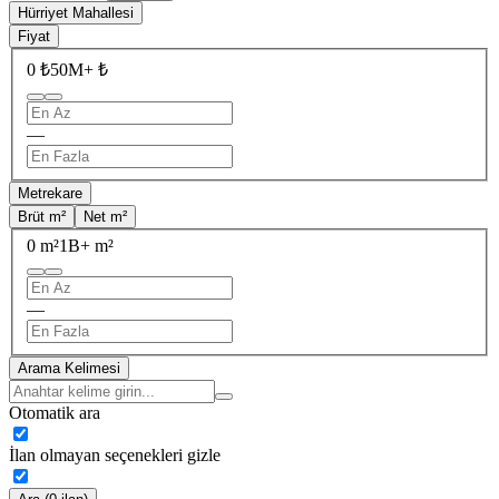
Hürriyet Mahallesi
Fiyat
0 ₺
50M+ ₺
—
Metrekare
Brüt m²
Net m²
0 m²
1B+ m²
—
Arama Kelimesi
Otomatik ara
İlan olmayan seçenekleri gizle