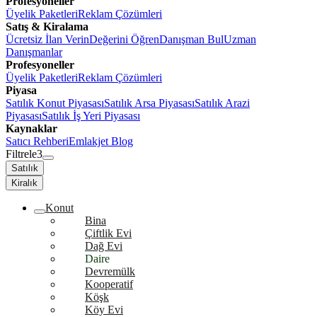
Profesyoneller
Üyelik Paketleri
Reklam Çözümleri
Satış & Kiralama
Ücretsiz İlan Verin
Değerini Öğren
Danışman Bul
Uzman
Danışmanlar
Profesyoneller
Üyelik Paketleri
Reklam Çözümleri
Piyasa
Satılık Konut Piyasası
Satılık Arsa Piyasası
Satılık Arazi
Piyasası
Satılık İş Yeri Piyasası
Kaynaklar
Satıcı Rehberi
Emlakjet Blog
Filtrele
3
Satılık
Kiralık
Konut
Bina
Çiftlik Evi
Dağ Evi
Daire
Devremülk
Kooperatif
Köşk
Köy Evi