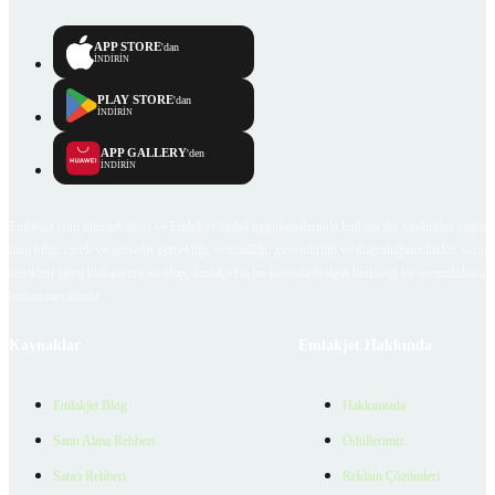
APP STORE
'dan
İNDİRİN
PLAY STORE
'dan
İNDİRİN
APP GALLERY
'den
İNDİRİN
Emlakjet.com internet sitesi ve Emlakjet mobil uygulamalarında kullanıcılar tarafından sağlana
ilan, bilgi, içerik ve görselin gerçekliği, orijinalliği, güvenilirliği ve doğruluğuna ilişkin soru
içerikleri giren kullanıcıya ait olup, Emlakjet'in bu hususlarla ilgili herhangi bir sorumluluğu
bulunmamaktadır.
Kaynaklar
Emlakjet Hakkında
Emlakjet Blog
Hakkımızda
Satın Alma Rehberi
Ödüllerimiz
Satıcı Rehberi
Reklam Çözümleri