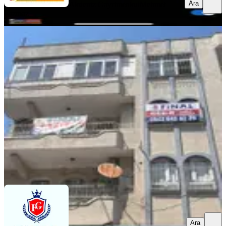
Ara
Akdeniz Gayrimenkul
Mehmet
Kızmaz
YENİ
Şakirpaşa Caddesi Üzerinde Xx Large
Masrafsız 3+1 Daire
Seyhan, Şakirpaşa Mahallesi
3+1
·
175 m²
·
Müstakil
·
06.08.2026
11.000 ₺
FİNAL GAYRİMENKUL
mustafa emir özer
Ara
Ara