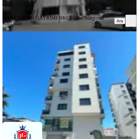
Ara
KARAASLAN GAYRİMENKUL
Uğur Süleyman
Ara
Karaaslan
YENİ
Baraj Yolu Cazip Daire
Seyhan, Yenibaraj Mahallesi
2+1
·
80 m²
·
4. Kat
·
06.08.2026
29.000 ₺
FİNAL GAYRİMENKUL
mustafa emir özer
Ara