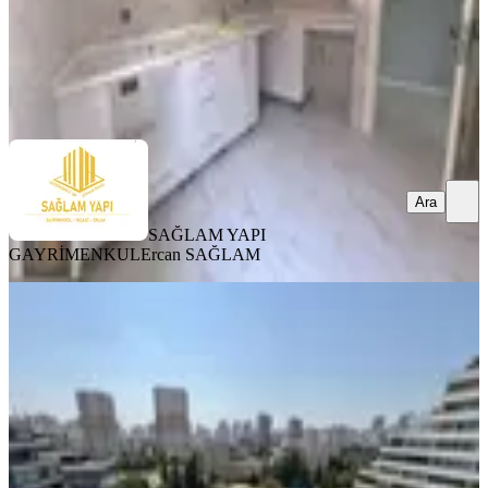
SAĞLAM YAPI GAYRİMENKUL
Ercan SAĞLAM
Ara
Ara
SAĞLAM YAPI
GAYRİMENKUL
Ercan SAĞLAM
YENİ
Gürselpaşa Dream Garden'da
Havuzlu 4+1 Geniş Teraslı Kiralık
Seyhan, Gürselpaşa Mahallesi
4+1
·
180 m²
·
4. Kat
·
05.08.2026
44.500 ₺