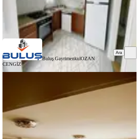
Buluş Gayrimenkul
OZAN CENGİZ
Ara
Ara
Buluş Gayrimenkul
OZAN
CENGİZ
YENİ
Sd Emlak & Gayrimenkulden Kıyı
Boyu İsmetpaşa 3+1 Kiralık Daire
Seyhan, İsmetpaşa Mahallesi
3+1
·
160 m²
·
8. Kat
·
06.08.2026
28.500 ₺