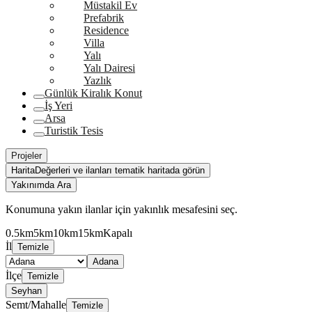
Müstakil Ev
Prefabrik
Residence
Villa
Yalı
Yalı Dairesi
Yazlık
Günlük Kiralık Konut
İş Yeri
Arsa
Turistik Tesis
Projeler
Harita
Değerleri ve ilanları tematik haritada görün
Yakınımda Ara
Konumuna yakın ilanlar için yakınlık mesafesini seç.
0.5km
5km
10km
15km
Kapalı
İl
Temizle
Adana
İlçe
Temizle
Seyhan
Semt/Mahalle
Temizle