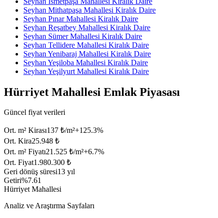
Seyhan İsmetpaşa Mahallesi Kiralık Daire
Seyhan Mithatpaşa Mahallesi Kiralık Daire
Seyhan Pınar Mahallesi Kiralık Daire
Seyhan Reşatbey Mahallesi Kiralık Daire
Seyhan Sümer Mahallesi Kiralık Daire
Seyhan Tellidere Mahallesi Kiralık Daire
Seyhan Yenibaraj Mahallesi Kiralık Daire
Seyhan Yeşiloba Mahallesi Kiralık Daire
Seyhan Yeşilyurt Mahallesi Kiralık Daire
Hürriyet Mahallesi Emlak Piyasası
Güncel fiyat verileri
Ort. m² Kirası
137 ₺/m²
+
125.3
%
Ort. Kira
25.948 ₺
Ort. m² Fiyatı
21.525 ₺/m²
+
6.7
%
Ort. Fiyat
1.980.300 ₺
Geri dönüş süresi
13 yıl
Getiri
%7.61
Hürriyet Mahallesi
Analiz ve Araştırma Sayfaları