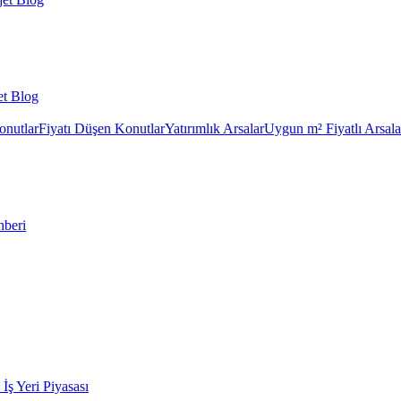
et Blog
onutlar
Fiyatı Düşen Konutlar
Yatırımlık Arsalar
Uygun m² Fiyatlı Arsala
hberi
k İş Yeri Piyasası