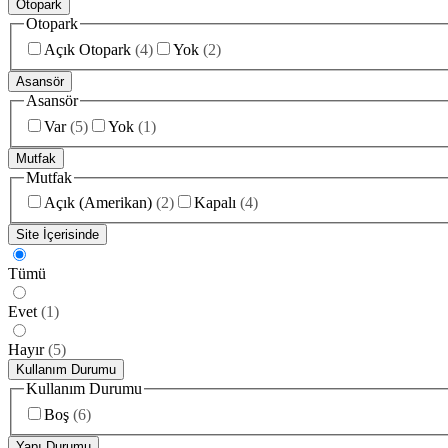
Otopark
Otopark
Açık Otopark
(
4
)
Yok
(
2
)
Asansör
Asansör
Var
(
5
)
Yok
(
1
)
Mutfak
Mutfak
Açık (Amerikan)
(
2
)
Kapalı
(
4
)
Site İçerisinde
Tümü
Evet
(
1
)
Hayır
(
5
)
Kullanım Durumu
Kullanım Durumu
Boş
(
6
)
Yapı Durumu