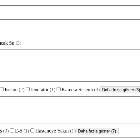
ıcak Su
(
3
)
Isıcam
(
2
)
Jeneratör
(
1
)
Kamera Sistemi
(
3
)
Daha fazla göster (3)
ş
(
3
)
E-5
(
1
)
Hastaneye Yakın
(
1
)
Daha fazla göster (7)