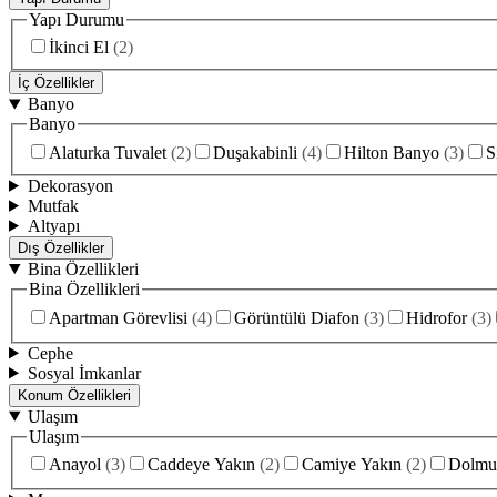
Yapı Durumu
İkinci El
(
2
)
İç Özellikler
Banyo
Banyo
Alaturka Tuvalet
(
2
)
Duşakabinli
(
4
)
Hilton Banyo
(
3
)
S
Dekorasyon
Mutfak
Altyapı
Dış Özellikler
Bina Özellikleri
Bina Özellikleri
Apartman Görevlisi
(
4
)
Görüntülü Diafon
(
3
)
Hidrofor
(
3
)
Cephe
Sosyal İmkanlar
Konum Özellikleri
Ulaşım
Ulaşım
Anayol
(
3
)
Caddeye Yakın
(
2
)
Camiye Yakın
(
2
)
Dolmu