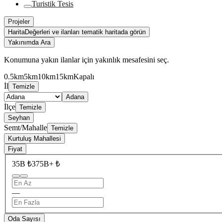
Turistik Tesis
Projeler
Harita
Değerleri ve ilanları tematik haritada görün
Yakınımda Ara
Konumuna yakın ilanlar için yakınlık mesafesini seç.
0.5km
5km
10km
15km
Kapalı
İl
Temizle
Adana
İlçe
Temizle
Seyhan
Semt/Mahalle
Temizle
Kurtuluş Mahallesi
Fiyat
35B ₺
375B+ ₺
—
Oda Sayısı