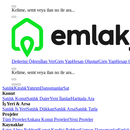
Kelime, semt veya ilan no ile ara...
Değerini Öğren
İlan Ver
Giriş Yap
Hesap Oluştur
Giriş Yap
Hesap O
Kelime, semt veya ilan no ile ara...
Satılık
Kiralık
Yatırım
Danışmanlar
Sat
Konut
Satılık Konut
Satılık Daire
Yeni İlanlar
Haritada Ara
İş Yeri & Arsa
Satılık İş Yeri
Satılık Dükkan
Satılık Arsa
Satılık Tarla
Projeler
Tüm Projeler
Ankara Konut Projeleri
Yeni Projeler
Kaynaklar
Satın Alma Rehberi
Konut Kredisi Rehberi
Uzman Danışmanlar
Emlakj