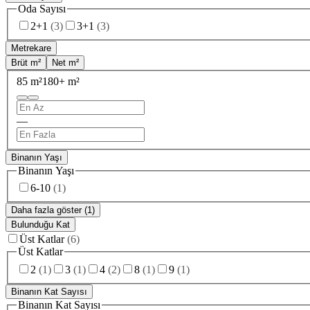
Oda Sayısı
2+1
(
3
)
3+1
(
3
)
Metrekare
Brüt m²
Net m²
85 m²
180+ m²
—
Binanın Yaşı
Binanın Yaşı
6-10
(
1
)
Daha fazla göster (1)
Bulunduğu Kat
Üst Katlar
(
6
)
Üst Katlar
2
(
1
)
3
(
1
)
4
(
2
)
8
(
1
)
9
(
1
)
Binanın Kat Sayısı
Binanın Kat Sayısı