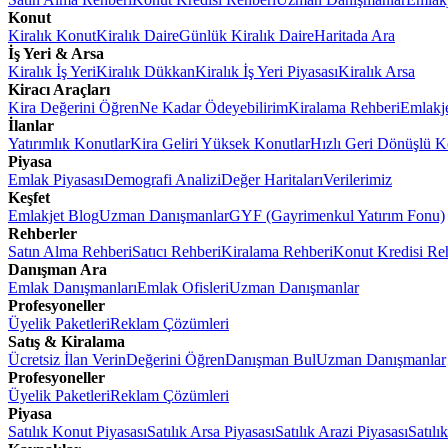
Konut
Kiralık Konut
Kiralık Daire
Günlük Kiralık Daire
Haritada Ara
İş Yeri & Arsa
Kiralık İş Yeri
Kiralık Dükkan
Kiralık İş Yeri Piyasası
Kiralık Arsa
Kiracı Araçları
Kira Değerini Öğren
Ne Kadar Ödeyebilirim
Kiralama Rehberi
Emlakj
İlanlar
Yatırımlık Konutlar
Kira Geliri Yüksek Konutlar
Hızlı Geri Dönüşlü K
Piyasa
Emlak Piyasası
Demografi Analizi
Değer Haritaları
Verilerimiz
Keşfet
Emlakjet Blog
Uzman Danışmanlar
GYF (Gayrimenkul Yatırım Fonu)
Rehberler
Satın Alma Rehberi
Satıcı Rehberi
Kiralama Rehberi
Konut Kredisi Re
Danışman Ara
Emlak Danışmanları
Emlak Ofisleri
Uzman Danışmanlar
Profesyoneller
Üyelik Paketleri
Reklam Çözümleri
Satış & Kiralama
Ücretsiz İlan Verin
Değerini Öğren
Danışman Bul
Uzman Danışmanlar
Profesyoneller
Üyelik Paketleri
Reklam Çözümleri
Piyasa
Satılık Konut Piyasası
Satılık Arsa Piyasası
Satılık Arazi Piyasası
Satılı