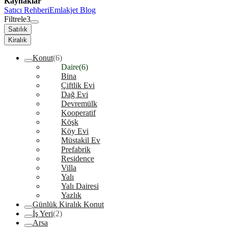
Kaynaklar
Satıcı Rehberi
Emlakjet Blog
Filtrele
3
Satılık
Kiralık
Konut
(6)
Daire
(6)
Bina
Çiftlik Evi
Dağ Evi
Devremülk
Kooperatif
Köşk
Köy Evi
Müstakil Ev
Prefabrik
Residence
Villa
Yalı
Yalı Dairesi
Yazlık
Günlük Kiralık Konut
İş Yeri
(2)
Arsa