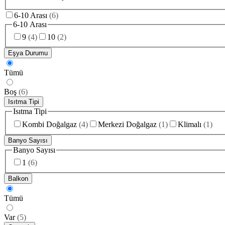
6-10 Arası
(
6
)
6-10 Arası
9
(
4
)
10
(
2
)
Eşya Durumu
Tümü
Boş
(
6
)
Isıtma Tipi
Isıtma Tipi
Kombi Doğalgaz
(
4
)
Merkezi Doğalgaz
(
1
)
Klimalı
(
1
)
Banyo Sayısı
Banyo Sayısı
1
(
6
)
Balkon
Tümü
Var
(
5
)