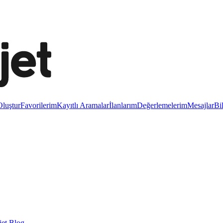
luştur
Favorilerim
Kayıtlı Aramalar
İlanlarım
Değerlemelerim
Mesajlar
Bi
et Blog