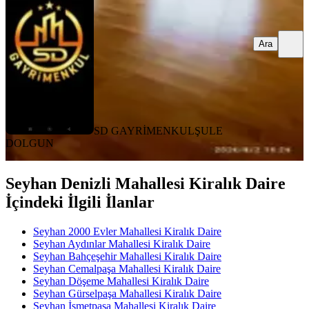
Ara
SD GAYRİMENKUL
ŞULE
DOLGUN
Seyhan Denizli Mahallesi Kiralık Daire
İçindeki İlgili İlanlar
Seyhan 2000 Evler Mahallesi Kiralık Daire
Seyhan Aydınlar Mahallesi Kiralık Daire
Seyhan Bahçeşehir Mahallesi Kiralık Daire
Seyhan Cemalpaşa Mahallesi Kiralık Daire
Seyhan Döşeme Mahallesi Kiralık Daire
Seyhan Gürselpaşa Mahallesi Kiralık Daire
Seyhan İsmetpaşa Mahallesi Kiralık Daire