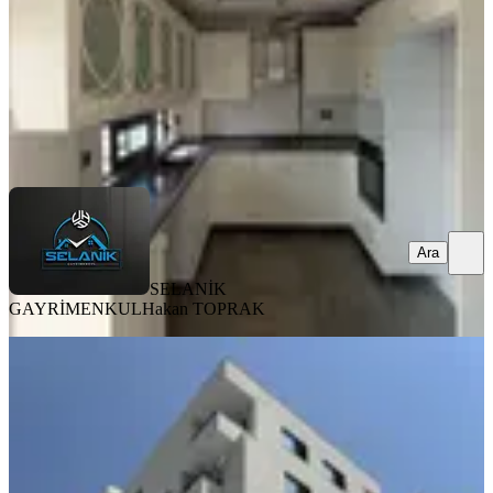
45.000 ₺
SELANİK GAYRİMENKUL
Hakan TOPRAK
Ara
Ara
SELANİK
GAYRİMENKUL
Hakan TOPRAK
YENİ
Total'den Ziyapaşa Bulvarında Sıfır
Doğalgazlı K. Otoparklı 1+1
Seyhan, Çınarlı Mahallesi
1+1
·
50 m²
·
3. Kat
·
08.08.2026