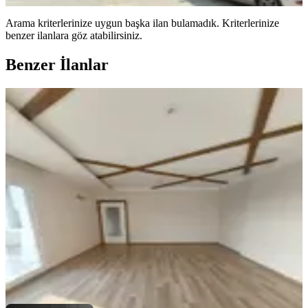
Arama kriterlerinize uygun başka ilan bulamadık.
Kriterlerinize
benzer ilanlara göz atabilirsiniz.
Benzer İlanlar
ÖNE ÇIKAN
Selanikten Türkmenbaşı Bulvarı
Cepheli 3+1+çb+go+kilerli D.gazlı
Seyhan, Pınar Mahallesi
3+1
·
160 m²
·
14. Kat
·
06.08.2026
35.000 ₺
SELANİK GAYRİMENKUL
Hakan TOPRAK
Ara