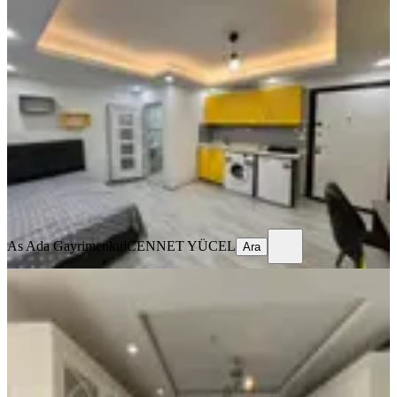
ÖNE ÇIKAN
Barajyolunda Full Eşyalı Stüdyo
Daire️
Seyhan, Yenibaraj Mahallesi
Stüdyo
·
45 m²
·
2. Kat
·
24.07.2026
14.000 ₺
As Ada Gayrimenkul
CENNET YÜCEL
Ara
As Ada Gayrimenkul
CENNET YÜCEL
Ara
YENİ
Gürselpaşa Mah. Kiralık 4+1 Gbk
Cepheli Full+full Extralı Daire
Seyhan, Gürselpaşa Mahallesi
4+1
·
160 m²
·
12. Kat
·
08.08.2026