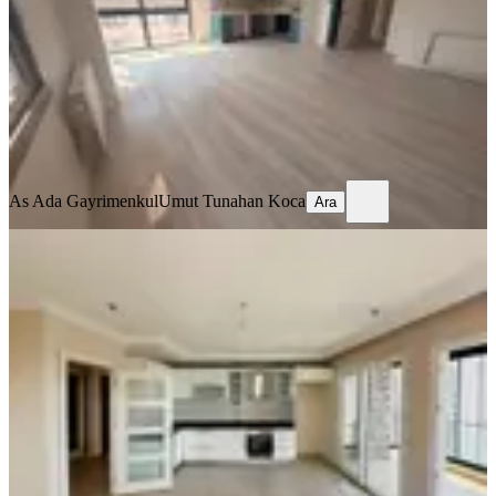
3+1
·
135 m²
·
12. Kat
·
06.08.2026
30.000 ₺
As Ada Gayrimenkul
Umut Tunahan Koca
Ara
As Ada Gayrimenkul
Umut Tunahan Koca
Ara
YENİ
Pınar Mah. Merkezi Konum Cam
Balkonlu 3+1 Kombili Kiralık Daire
Seyhan, Pınar Mahallesi
3+1
·
135 m²
·
10. Kat
·
06.08.2026
34.000 ₺
ALICI GRUP GAYRİMENKUL
Alıcı Gayrimenkul