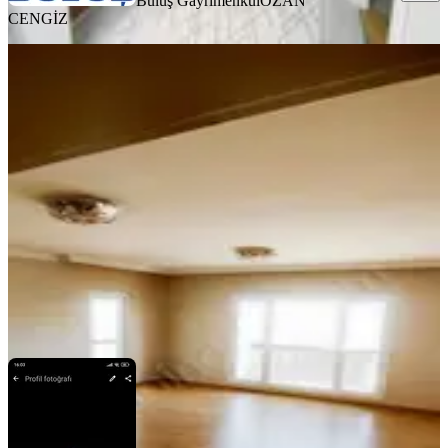
Buluş Gayrimenkul
OZAN
CENGİZ
YENİ
Sd Emlak & Gayrimenkulden Kıyı
Boyu İsmetpaşa 3+1 Kiralık Daire
Seyhan, İsmetpaşa Mahallesi
3+1
·
160 m²
·
8. Kat
·
06.08.2026
28.500 ₺
SD GAYRİMENKUL
ŞULE DOLGUN
Ara