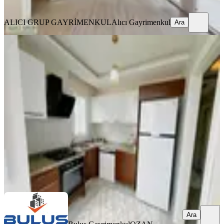
Ara
ALICI GRUP GAYRİMENKUL
Alıcı Gayrimenkul
Ara
YENİ
Gürselpaşa'da Geniş K.mutfak D.gazlı
2+1 Full Eşyalı Depozitosuz
Seyhan, Gürselpaşa Mahallesi
2+1
·
110 m²
·
5. Kat
·
06.08.2026
31.000 ₺
Buluş Gayrimenkul
OZAN CENGİZ
Ara
Ara