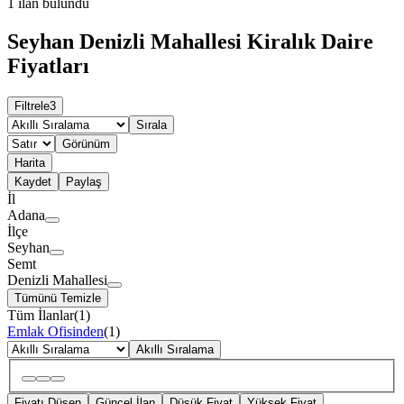
1
ilan bulundu
Seyhan Denizli Mahallesi Kiralık Daire
Fiyatları
Filtrele
3
Sırala
Görünüm
Harita
Kaydet
Paylaş
İl
Adana
İlçe
Seyhan
Semt
Denizli Mahallesi
Tümünü Temizle
Tüm İlanlar
(
1
)
Emlak Ofisinden
(
1
)
Akıllı Sıralama
Fiyatı Düşen
Güncel İlan
Düşük Fiyat
Yüksek Fiyat