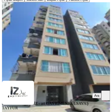
BALKONLU
İz'den Denizli Mah Site İçi 3+1 Çift
Banyo Kapalı Mutfak Kiralık
Seyhan, Denizli Mahallesi
3+1
·
165 m²
·
1. Kat
·
06.08.2026
19.500 ₺
İZ - art GAYRİMENKUL
SAVAŞ TAYFUR
Ara
Ara
İZ - art GAYRİMENKUL
SAVAŞ
TAYFUR