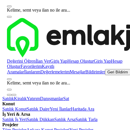
Kelime, semt veya ilan no ile ara...
Değerini Öğren
İlan Ver
Giriş Yap
Hesap Oluştur
Giriş Yap
Hesap
Oluştur
Favorilerim
Kayıtlı
Aramalar
İlanlarım
Değerlemelerim
Mesajlar
Bildirimler
Geri Bildirim
Kelime, semt veya ilan no ile ara...
Satılık
Kiralık
Yatırım
Danışmanlar
Sat
Konut
Satılık Konut
Satılık Daire
Yeni İlanlar
Haritada Ara
İş Yeri & Arsa
Satılık İş Yeri
Satılık Dükkan
Satılık Arsa
Satılık Tarla
Projeler
Tüm Projeler
Ankara Konut Projeleri
Yeni Projeler