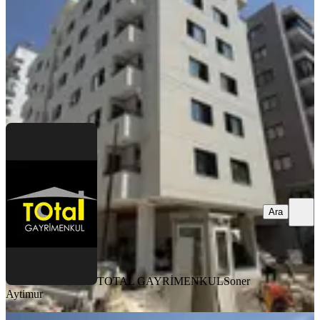
26.500 ₺
TOTAL GAYRİMENKUL
Soner Aytimur
Ara
Ara
TOTAL GAYRİMENKUL
Soner
Aytimur
YENİ