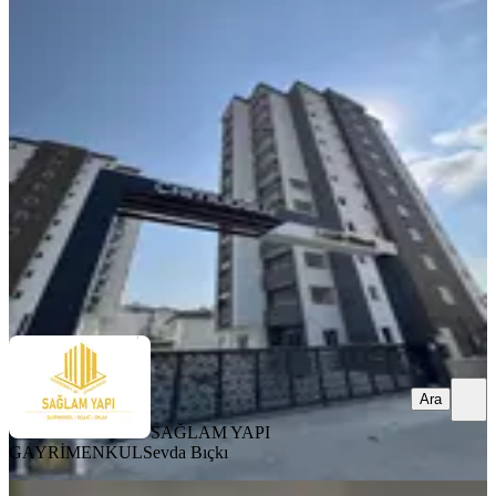
Sağlam'dan Gürselpaşa'da
Kaçırılmayacak 3+1 Kiralık Daire
Seyhan, Gürselpaşa Mahallesi
3+1
·
150 m²
·
8. Kat
·
08.08.2026
43.000 ₺
SAĞLAM YAPI GAYRİMENKUL
Sevda Bıçkı
Ara
Ara
SAĞLAM YAPI
GAYRİMENKUL
Sevda Bıçkı
YENİ