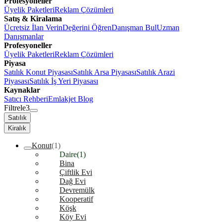
Profesyoneller
Üyelik Paketleri
Reklam Çözümleri
Satış & Kiralama
Ücretsiz İlan Verin
Değerini Öğren
Danışman Bul
Uzman
Danışmanlar
Profesyoneller
Üyelik Paketleri
Reklam Çözümleri
Piyasa
Satılık Konut Piyasası
Satılık Arsa Piyasası
Satılık Arazi
Piyasası
Satılık İş Yeri Piyasası
Kaynaklar
Satıcı Rehberi
Emlakjet Blog
Filtrele
3
Satılık
Kiralık
Konut
(1)
Daire
(1)
Bina
Çiftlik Evi
Dağ Evi
Devremülk
Kooperatif
Köşk
Köy Evi