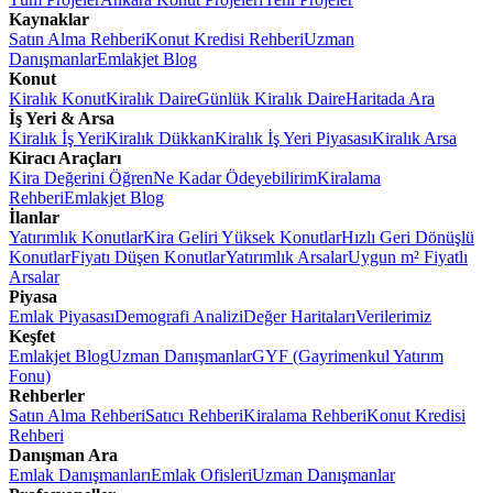
Kaynaklar
Satın Alma Rehberi
Konut Kredisi Rehberi
Uzman
Danışmanlar
Emlakjet Blog
Konut
Kiralık Konut
Kiralık Daire
Günlük Kiralık Daire
Haritada Ara
İş Yeri & Arsa
Kiralık İş Yeri
Kiralık Dükkan
Kiralık İş Yeri Piyasası
Kiralık Arsa
Kiracı Araçları
Kira Değerini Öğren
Ne Kadar Ödeyebilirim
Kiralama
Rehberi
Emlakjet Blog
İlanlar
Yatırımlık Konutlar
Kira Geliri Yüksek Konutlar
Hızlı Geri Dönüşlü
Konutlar
Fiyatı Düşen Konutlar
Yatırımlık Arsalar
Uygun m² Fiyatlı
Arsalar
Piyasa
Emlak Piyasası
Demografi Analizi
Değer Haritaları
Verilerimiz
Keşfet
Emlakjet Blog
Uzman Danışmanlar
GYF (Gayrimenkul Yatırım
Fonu)
Rehberler
Satın Alma Rehberi
Satıcı Rehberi
Kiralama Rehberi
Konut Kredisi
Rehberi
Danışman Ara
Emlak Danışmanları
Emlak Ofisleri
Uzman Danışmanlar