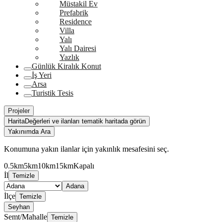
Müstakil Ev
Prefabrik
Residence
Villa
Yalı
Yalı Dairesi
Yazlık
Günlük Kiralık Konut
İş Yeri
Arsa
Turistik Tesis
Projeler
Harita
Değerleri ve ilanları tematik haritada görün
Yakınımda Ara
Konumuna yakın ilanlar için yakınlık mesafesini seç.
0.5km
5km
10km
15km
Kapalı
İl
Temizle
Adana
İlçe
Temizle
Seyhan
Semt/Mahalle
Temizle