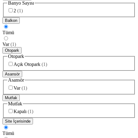
Banyo Sayısı
2
(
1
)
Balkon
Tümü
Var
(
1
)
Otopark
Otopark
Açık Otopark
(
1
)
Asansör
Asansör
Var
(
1
)
Mutfak
Mutfak
Kapalı
(
1
)
Site İçerisinde
Tümü