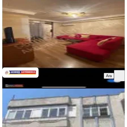
Seyhan, Reşatbey Mahallesi
1+1
·
55 m²
·
5. Kat
·
06.08.2026
22.000 ₺
Akdeniz Gayrimenkul
Mehmet Kızmaz
Ara
Ara
Akdeniz Gayrimenkul
Mehmet
Kızmaz
YENİ
Şakirpaşa Caddesi Üzerinde Xx Large
Masrafsız 3+1 Daire
Seyhan, Şakirpaşa Mahallesi
3+1
·
175 m²
·
Müstakil
·
06.08.2026