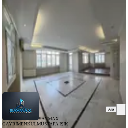
Cemalpaşa Mah-gazipaşa Çocuk
Parkına Yakın-4+1+kilerli-doğ.ç.b
Kiralık Daire
Seyhan, Cemalpaşa Mahallesi
4+1
·
280 m²
·
4. Kat
·
08.08.2026
55.000 ₺
SAYMAX GAYRİMENKUL
MUSTAFA IŞIK
Ara
Ara
SAYMAX
GAYRİMENKUL
MUSTAFA IŞIK