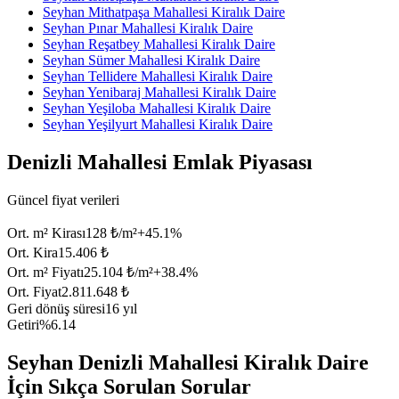
Seyhan Mithatpaşa Mahallesi Kiralık Daire
Seyhan Pınar Mahallesi Kiralık Daire
Seyhan Reşatbey Mahallesi Kiralık Daire
Seyhan Sümer Mahallesi Kiralık Daire
Seyhan Tellidere Mahallesi Kiralık Daire
Seyhan Yenibaraj Mahallesi Kiralık Daire
Seyhan Yeşiloba Mahallesi Kiralık Daire
Seyhan Yeşilyurt Mahallesi Kiralık Daire
Denizli Mahallesi Emlak Piyasası
Güncel fiyat verileri
Ort. m² Kirası
128 ₺/m²
+
45.1
%
Ort. Kira
15.406 ₺
Ort. m² Fiyatı
25.104 ₺/m²
+
38.4
%
Ort. Fiyat
2.811.648 ₺
Geri dönüş süresi
16 yıl
Getiri
%6.14
Seyhan Denizli Mahallesi Kiralık Daire
İçin Sıkça Sorulan Sorular