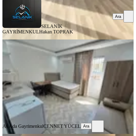
Ara
SELANİK
GAYRİMENKUL
Hakan TOPRAK
ÖNE ÇIKAN
Barajyoluna Yakın Genişş 1+0 Eşyalı
Daire✅️
Seyhan, Yeşilyurt Mahallesi
Stüdyo
·
45 m²
·
2. Kat
·
03.08.2026
14.000 ₺
As Ada Gayrimenkul
CENNET YÜCEL
Ara
As Ada Gayrimenkul
CENNET YÜCEL
Ara