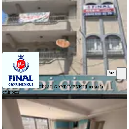
11.000 ₺
FİNAL GAYRİMENKUL
mustafa emir özer
Ara
Ara
FİNAL GAYRİMENKUL
mustafa
emir özer
YENİ
Adana Seyhan Kiralık 3+1 Havuzlu
Site İçinde Daire
Seyhan, Mithatpaşa Mahallesi