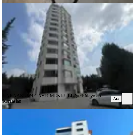
YENİ
Gürselpaşa'da/yeni Bina/3
Cephe/2+1/k.mutfak/ç.banyo/full
Eşyalı
Seyhan, Gürselpaşa Mahallesi
2+1
·
125 m²
·
4. Kat
·
07.08.2026
34.750 ₺
KARAASLAN GAYRİMENKUL
Uğur Süleyman Karaaslan
Ara
KARAASLAN GAYRİMENKUL
Uğur Süleyman
Ara
Karaaslan
YENİ
Baraj Yolu Cazip Daire
Seyhan, Yenibaraj Mahallesi