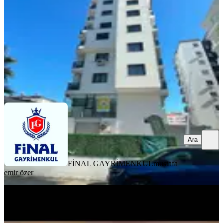
2+1
·
80 m²
·
4. Kat
·
06.08.2026
29.000 ₺
FİNAL GAYRİMENKUL
mustafa emir özer
Ara
Ara
FİNAL GAYRİMENKUL
mustafa
emir özer
YENİ
Reşatbey De Maki Karşısı 1+1 Full
Eşyalı Daıre