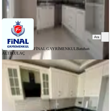
FİNAL GAYRİMENKUL
Batuhan ALTIKULAÇ
Ara
Ara
FİNAL GAYRİMENKUL
Batuhan
ALTIKULAÇ
BALKONLU
Sağlam'dan Tellidere Cadde Uzeri 4+1
Ultra Lüks Kiralık Daire
Seyhan, Tellidere Mahallesi
4+1
·
230 m²
·
18. Kat
·
06.08.2026
42.500 ₺