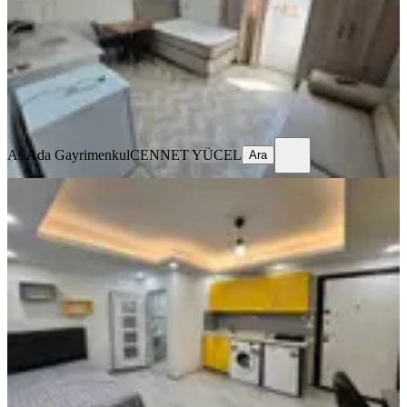
Stüdyo
·
45 m²
·
2. Kat
·
03.08.2026
14.000 ₺
As Ada Gayrimenkul
CENNET YÜCEL
Ara
As Ada Gayrimenkul
CENNET YÜCEL
Ara
ÖNE ÇIKAN
Barajyolunda Full Eşyalı Stüdyo
Daire️
Seyhan, Yenibaraj Mahallesi
Stüdyo
·
45 m²
·
2. Kat
·
24.07.2026
14.000 ₺
As Ada Gayrimenkul
CENNET YÜCEL
Ara