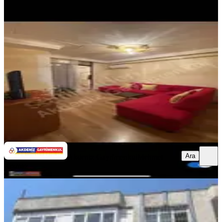
Reşatbey De Maki Karşısı 1+1 Full
Eşyalı Daıre
Seyhan, Reşatbey Mahallesi
1+1
·
55 m²
·
5. Kat
·
06.08.2026
22.000 ₺
Akdeniz Gayrimenkul
Mehmet Kızmaz
Ara
Ara
Akdeniz Gayrimenkul
Mehmet
Kızmaz
YENİ
Şakirpaşa Caddesi Üzerinde Xx Large
Masrafsız 3+1 Daire