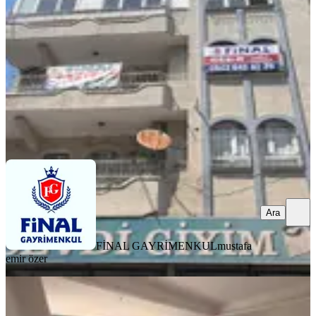
Seyhan, Şakirpaşa Mahallesi
3+1
·
175 m²
·
Müstakil
·
06.08.2026
11.000 ₺
FİNAL GAYRİMENKUL
mustafa emir özer
Ara
Ara
FİNAL GAYRİMENKUL
mustafa
emir özer
YENİ
Adana Seyhan Kiralık 3+1 Havuzlu
Site İçinde Daire