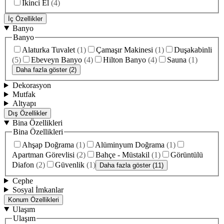
İkinci El
(
4
)
İç Özellikler
Banyo
Banyo
Alaturka Tuvalet
(
1
)
Çamaşır Makinesi
(
1
)
Duşakabinli
(
5
)
Ebeveyn Banyo
(
4
)
Hilton Banyo
(
4
)
Sauna
(
1
)
Daha fazla göster (2)
Dekorasyon
Mutfak
Altyapı
Dış Özellikler
Bina Özellikleri
Bina Özellikleri
Ahşap Doğrama
(
1
)
Alüminyum Doğrama
(
1
)
Apartman Görevlisi
(
2
)
Bahçe - Müstakil
(
1
)
Görüntülü
Diafon
(
2
)
Güvenlik
(
1
)
Daha fazla göster (11)
Cephe
Sosyal İmkanlar
Konum Özellikleri
Ulaşım
Ulaşım