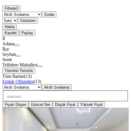
Filtrele
3
Sırala
Görünüm
Harita
Kaydet
Paylaş
İl
Adana
İlçe
Seyhan
Semt
Tellidere Mahallesi
Tümünü Temizle
Tüm İlanlar
(
13
)
Emlak Ofisinden
(
13
)
Akıllı Sıralama
Fiyatı Düşen
Güncel İlan
Düşük Fiyat
Yüksek Fiyat
YENİ
Tellidere Kılıç Tatlı Civ.geniş
Oturumlu Kaçmaz Lüks Fırsat