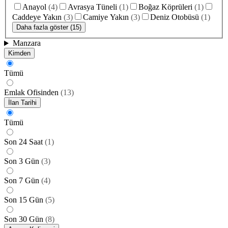
Anayol
(
4
)
Avrasya Tüneli
(
1
)
Boğaz Köprüleri
(
1
)
Caddeye Yakın
(
3
)
Camiye Yakın
(
3
)
Deniz Otobüsü
(
1
)
Daha fazla göster (15)
Manzara
Kimden
Tümü
Emlak Ofisinden
(
13
)
İlan Tarihi
Tümü
Son 24 Saat
(
1
)
Son 3 Gün
(
3
)
Son 7 Gün
(
4
)
Son 15 Gün
(
5
)
Son 30 Gün
(
8
)