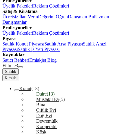
Profesyoneller
Üyelik Paketleri
Reklam Çözümleri
Satış & Kiralama
Ücretsiz İlan Verin
Değerini Öğren
Danışman Bul
Uzman
Danışmanlar
Profesyoneller
Üyelik Paketleri
Reklam Çözümleri
Piyasa
Satılık Konut Piyasası
Satılık Arsa Piyasası
Satılık Arazi
Piyasası
Satılık İş Yeri Piyasası
Kaynaklar
Satıcı Rehberi
Emlakjet Blog
Filtrele
3
Satılık
Kiralık
Konut
(18)
Daire
(13)
Müstakil Ev
(5)
Bina
Çiftlik Evi
Dağ Evi
Devremülk
Kooperatif
Köşk