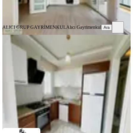
ALICI GRUP GAYRİMENKUL
Alıcı Gayrimenkul
Ara
ALICI GRUP GAYRİMENKUL
Alıcı Gayrimenkul
Ara
YENİ
Gürselpaşa'da Geniş K.mutfak D.gazlı
2+1 Full Eşyalı Depozitosuz
Seyhan, Gürselpaşa Mahallesi
2+1
·
110 m²
·
5. Kat
·
06.08.2026
31.000 ₺
Buluş Gayrimenkul
OZAN CENGİZ
Ara