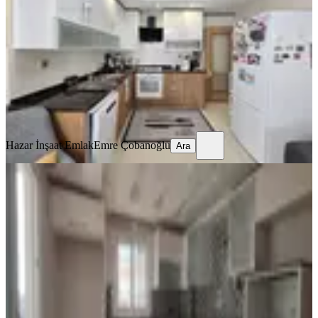
Seyhan, Tellidere Mahallesi
4+1
·
220 m²
·
2. Kat
·
04.08.2026
37.000 ₺
Hazar İnşaat Emlak
Emre Çobanoğlu
Ara
Hazar İnşaat Emlak
Emre Çobanoğlu
Ara
YENİ
Finalden Telliderede Geniş 3+1
Seyhan, Tellidere Mahallesi
3+1
·
160 m²
·
5. Kat
·
04.08.2026
37.500 ₺