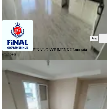
FİNAL GAYRİMENKUL
mustafa emir özer
Ara
Ara
FİNAL GAYRİMENKUL
mustafa
emir özer
BALKONLU
H.evleri 80.yıl Bulvarı Migros Civ 2+1
3 Cepheli Daire
Seyhan, Tellidere Mahallesi
2+1
·
130 m²
·
8. Kat
·
29.07.2026
25.000 ₺