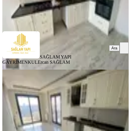
SAĞLAM YAPI GAYRİMENKUL
Ercan SAĞLAM
Ara
Ara
SAĞLAM YAPI
GAYRİMENKUL
Ercan SAĞLAM
SİTE İÇİ
Cadde Üstünde Full Lüx Daire
Seyhan, Tellidere Mahallesi
4+1
·
230 m²
·
18. Kat
·
03.08.2026
41.000 ₺