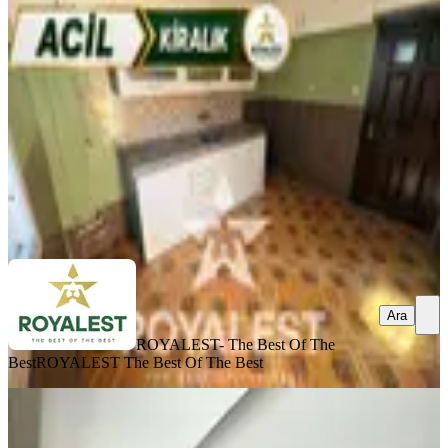
Seyhan, Tellidere Mahallesi
2+1
·
165 m²
·
3. Kat
·
02.07.2026
14.000 ₺
ROYALEST- The Best Of The Best
ROYALEST The Best Of The
Best
Ara
Ara
ROYALEST- The Best Of The
Best
ROYALEST The Best Of The Best
SİTE İÇİ
Tellidere Mahallesi’nde Metroya 1
Dakika! Full Eşyalı Geniş 1+1 Lüks