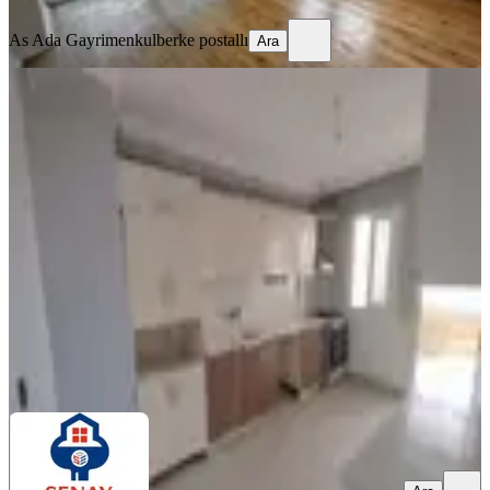
Ara
As Ada Gayrimenkul
berke postallı
Ara
SİTE İÇİ
Tellidere Alparslan Türkeş Blv. Üzeri
3+1 Geniş Kiralık Daire
Seyhan, Tellidere Mahallesi
3+1
·
190 m²
·
5. Kat
·
14.07.2026
250.000 ₺
SENAY EMLAK
iLKER SELÇUK ÖNAL
Ara