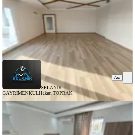
3+1
·
160 m²
·
14. Kat
·
06.08.2026
35.000 ₺
SELANİK GAYRİMENKUL
Hakan TOPRAK
Ara
Ara
SELANİK
GAYRİMENKUL
Hakan TOPRAK
ÖNE ÇIKAN
Barajyoluna Yakın Genişş 1+0 Eşyalı
Daire✅️
Seyhan, Yeşilyurt Mahallesi