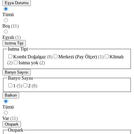
Eşya Durumu
Tümü
Boş
(
11
)
Eşyalı
(
1
)
Isıtma Tipi
Isıtma Tipi
Kombi Doğalgaz
(
8
)
Merkezi (Pay Ölçer)
(
1
)
Klimalı
(
2
)
Isıtma yok
(
2
)
Banyo Sayısı
Banyo Sayısı
1
(
5
)
2
(
8
)
Balkon
Tümü
Var
(
11
)
Otopark
Otopark