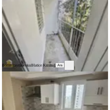
Boran Gayrimenkulden Tellidere Mah
Kiralik Ev
Seyhan, Tellidere Mahallesi
3+1
·
150 m²
·
1. Kat
·
25.05.2026
180.000 ₺
Boran gayrimenkul
Hatice Kızıltuğ
Ara
Boran gayrimenkul
Hatice Kızıltuğ
Ara
SİTE İÇİ
Tellidere Semt Pazarı Civ.merkezi
Lokasyon 3+1 Daire
Seyhan, Tellidere Mahallesi
3+1
·
130 m²
·
8. Kat
·
14.05.2026