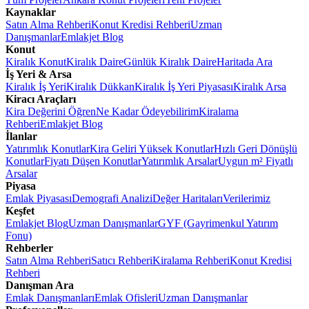
Kaynaklar
Satın Alma Rehberi
Konut Kredisi Rehberi
Uzman
Danışmanlar
Emlakjet Blog
Konut
Kiralık Konut
Kiralık Daire
Günlük Kiralık Daire
Haritada Ara
İş Yeri & Arsa
Kiralık İş Yeri
Kiralık Dükkan
Kiralık İş Yeri Piyasası
Kiralık Arsa
Kiracı Araçları
Kira Değerini Öğren
Ne Kadar Ödeyebilirim
Kiralama
Rehberi
Emlakjet Blog
İlanlar
Yatırımlık Konutlar
Kira Geliri Yüksek Konutlar
Hızlı Geri Dönüşlü
Konutlar
Fiyatı Düşen Konutlar
Yatırımlık Arsalar
Uygun m² Fiyatlı
Arsalar
Piyasa
Emlak Piyasası
Demografi Analizi
Değer Haritaları
Verilerimiz
Keşfet
Emlakjet Blog
Uzman Danışmanlar
GYF (Gayrimenkul Yatırım
Fonu)
Rehberler
Satın Alma Rehberi
Satıcı Rehberi
Kiralama Rehberi
Konut Kredisi
Rehberi
Danışman Ara
Emlak Danışmanları
Emlak Ofisleri
Uzman Danışmanlar