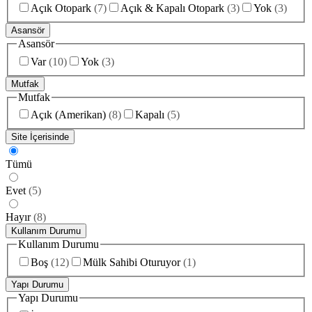
Açık Otopark
(
7
)
Açık & Kapalı Otopark
(
3
)
Yok
(
3
)
Asansör
Asansör
Var
(
10
)
Yok
(
3
)
Mutfak
Mutfak
Açık (Amerikan)
(
8
)
Kapalı
(
5
)
Site İçerisinde
Tümü
Evet
(
5
)
Hayır
(
8
)
Kullanım Durumu
Kullanım Durumu
Boş
(
12
)
Mülk Sahibi Oturuyor
(
1
)
Yapı Durumu
Yapı Durumu