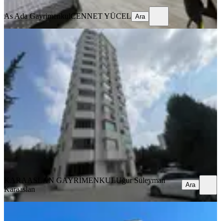
As Ada Gayrimenkul
CENNET YÜCEL
Ara
YENİ
Gürselpaşa'da/yeni Bina/3
Cephe/2+1/k.mutfak/ç.banyo/full
Eşyalı
Seyhan, Gürselpaşa Mahallesi
2+1
·
125 m²
·
4. Kat
·
07.08.2026
34.750 ₺
KARAASLAN GAYRİMENKUL
Uğur Süleyman Karaaslan
Ara
KARAASLAN GAYRİMENKUL
Uğur Süleyman
Ara
Karaaslan
YENİ
Baraj Yolu Cazip Daire