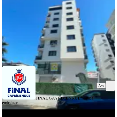
Seyhan, Yenibaraj Mahallesi
2+1
·
80 m²
·
4. Kat
·
06.08.2026
29.000 ₺
FİNAL GAYRİMENKUL
mustafa emir özer
Ara
Ara
FİNAL GAYRİMENKUL
mustafa
emir özer
YENİ