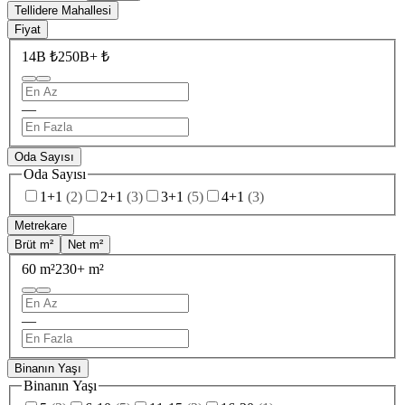
Tellidere Mahallesi
Fiyat
14B ₺
250B+ ₺
—
Oda Sayısı
Oda Sayısı
1+1
(
2
)
2+1
(
3
)
3+1
(
5
)
4+1
(
3
)
Metrekare
Brüt m²
Net m²
60 m²
230+ m²
—
Binanın Yaşı
Binanın Yaşı