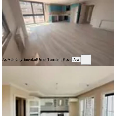
Seyhan, Mithatpaşa Mahallesi
3+1
·
135 m²
·
12. Kat
·
06.08.2026
30.000 ₺
As Ada Gayrimenkul
Umut Tunahan Koca
Ara
As Ada Gayrimenkul
Umut Tunahan Koca
Ara
YENİ
Pınar Mah. Merkezi Konum Cam
Balkonlu 3+1 Kombili Kiralık Daire
Seyhan, Pınar Mahallesi
3+1
·
135 m²
·
10. Kat
·
06.08.2026
34.000 ₺