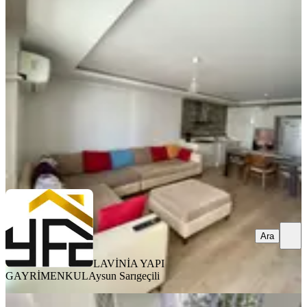
Daire
Seyhan, Tellidere Mahallesi
1+1
·
80 m²
·
2. Kat
·
14.06.2026
26.500 ₺
LAVİNİA YAPI GAYRİMENKUL
Aysun Sarıgeçili
Ara
Ara
LAVİNİA YAPI
GAYRİMENKUL
Aysun Sarıgeçili