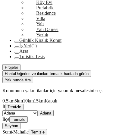
Köy Evi
Prefabrik
Residence
Villa
Yalı
Yalı Dairesi
Yazlık
Günlük Kiralık Konut
İş Yeri
(1)
Arsa
Turistik Tesis
Projeler
Harita
Değerleri ve ilanları tematik haritada görün
Yakınımda Ara
Konumuna yakın ilanlar için yakınlık mesafesini seç.
0.5km
5km
10km
15km
Kapalı
İl
Temizle
Adana
İlçe
Temizle
Seyhan
Semt/Mahalle
Temizle