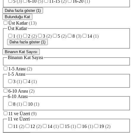
5
(
3
)
6-10
(
5
)
11-15
(
2
)
16-20
(
1
)
Daha fazla göster (1)
Bulunduğu Kat
Üst Katlar
(
13
)
Üst Katlar
1
(
1
)
2
(
2
)
3
(
2
)
5
(
2
)
8
(
3
)
14
(
1
)
Daha fazla göster (1)
Binanın Kat Sayısı
Binanın Kat Sayısı
1-5 Arası
(
2
)
1-5 Arası
3
(
1
)
4
(
1
)
6-10 Arası
(
2
)
6-10 Arası
8
(
1
)
10
(
1
)
11 ve Üzeri
(
9
)
11 ve Üzeri
11
(
2
)
12
(
2
)
14
(
1
)
15
(
1
)
16
(
1
)
19
(
2
)