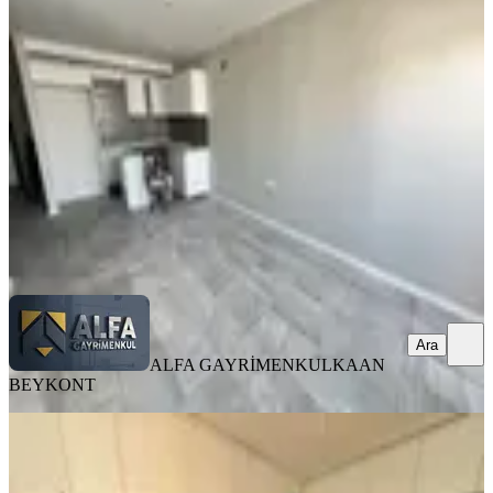
1+1 Kiralık Daire
Seyhan, Tellidere Mahallesi
1+1
·
60 m²
·
8. Kat
·
03.07.2026
14.750 ₺
ALFA GAYRİMENKUL
KAAN BEYKONT
Ara
Ara
ALFA GAYRİMENKUL
KAAN
BEYKONT
BALKONLU
Royalest'ten Tellidere'de Geniş
Oturumlu 150m2 2+1