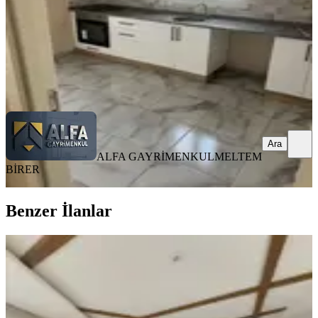
28.000 ₺
ALFA GAYRİMENKUL
MELTEM BİRER
Ara
Ara
ALFA GAYRİMENKUL
MELTEM
BİRER
Benzer İlanlar
ÖNE ÇIKAN
Selanikten Türkmenbaşı Bulvarı
Cepheli 3+1+çb+go+kilerli D.gazlı
Seyhan, Pınar Mahallesi