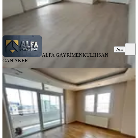
ALFA GAYRİMENKUL
İHSAN CAN AKER
Ara
Ara
ALFA GAYRİMENKUL
İHSAN
CAN AKER
MANZARALI
Tellidere 3+1 Genişşş Oturumlu Daire
Seyhan, Tellidere Mahallesi
3+1
·
175 m²
·
14. Kat
·
16.07.2026
35.000 ₺
As Ada Gayrimenkul
berke postallı