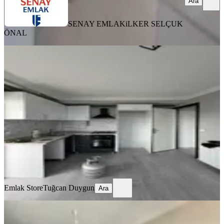
Ara
SENAY EMLAK
iLKER SELÇUK
ÖNAL
MANZARALI
Alparslan Türkeşde Güney Cepheli
Ebeveyn Banyolu 2+1 Kiralık
Seyhan, Tellidere Mahallesi
2+1
·
95 m²
·
3. Kat
·
13.07.2026
20.500 ₺
Emlak Store
Tuğcan Duygun
Ara
Emlak Store
Tuğcan Duygun
Ara
BALKONLU
Alpaslan Türkeş Blv Üzeri Geniş M2