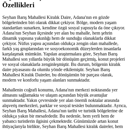
Özellikleri
Seyhan Barış Mahallesi Kiralık Daire, Adana'nın en gözde
bölgelerinden biri olarak dikkat çekiyor. Bölge, modern yaşam
standartları sunarken, kendine özgü sosyal yapısıyla da öne çıkıyor.
Adana'nın Seyhan ilçesinde yer alan bu mahalle, hem şehrin
dinamik yapısına yakınlığı hem de sunduğu olanaklarla dikkat
çekiyor. Nüfus yapısı açısından oldukça zengin olan mahallede,
farklı yaş gruplarından ve sosyoekonomik düzeylerden insanlarla
karşılaşmak mümkün. Yapılan araştırmalara göre, Seyhan Barış
Mahallesi son yıllarda büyük bir dönüşüm geçirmiş, konut projeleri
ve sosyal olanaklarla zenginleşmiştir. Bu durum, bölgenin kiralık
daire piyasasını da olumlu yönde etkilemiştir. Seyhan Barış
Mahallesi Kiralık Daireler, bu dönüşümün bir parçası olarak,
modern ve konforlu yaşam alanları sunmaktadır.
Mahallenin coğrafi konumu, Adana'nın merkezi noktasında yer
almasını sağlamakta ve ulaşım açısından büyük avantajlar
sunmaktadır. Yakın çevresinde yer alan önemli noktalar arasında
alışveriş merkezleri, parklar ve sosyal tesisler bulunmaktadır. Ayrıca,
Seyhan Barış Mahallesi, Adana'nın tarihi ve turistik bölgelerine de
oldukça yakın bir mesafededir. Bu nedenle, hem yerli hem de
yabancı turistlerin ilgisini çekmektedir. Günümüzde artan konut
ihtiyaçlarıyla birlikte, Seyhan Barış Mahallesi kiralık daireler, hem