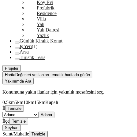
Köy Evi
Prefabrik
Residence
Villa
Yalı
Yalı Dairesi
Yazlık
Günlük Kiralık Konut
İş Yeri
(1)
Arsa
Turistik Tesis
Projeler
Harita
Değerleri ve ilanları tematik haritada görün
Yakınımda Ara
Konumuna yakın ilanlar için yakınlık mesafesini seç.
0.5km
5km
10km
15km
Kapalı
İl
Temizle
Adana
İlçe
Temizle
Seyhan
Semt/Mahalle
Temizle