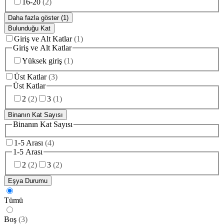
16-20
(
2
)
Daha fazla göster (1)
Bulunduğu Kat
Giriş ve Alt Katlar
(
1
)
Giriş ve Alt Katlar
Yüksek giriş
(
1
)
Üst Katlar
(
3
)
Üst Katlar
2
(
2
)
3
(
1
)
Binanın Kat Sayısı
Binanın Kat Sayısı
1-5 Arası
(
4
)
1-5 Arası
2
(
2
)
3
(
2
)
Eşya Durumu
Tümü
Boş
(
3
)