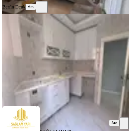
Berfin Denk
Ara
YENİ
Sağlam'dan Gürselpaşa'da 2+1
Kiralık Daire
Seyhan, Gürselpaşa Mahallesi
2+1
·
130 m²
·
Düz Giriş (Zemin)
·
06.08.2026
220.000 ₺
SAĞLAM YAPI GAYRİMENKUL
Ercan SAĞLAM
Ara
Ara