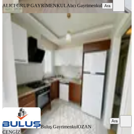
ALICI GRUP GAYRİMENKUL
Alıcı Gayrimenkul
Ara
YENİ
Gürselpaşa'da Geniş K.mutfak D.gazlı
2+1 Full Eşyalı Depozitosuz
Seyhan, Gürselpaşa Mahallesi
2+1
·
110 m²
·
5. Kat
·
06.08.2026
31.000 ₺
Buluş Gayrimenkul
OZAN CENGİZ
Ara
Ara
Buluş Gayrimenkul
OZAN
CENGİZ