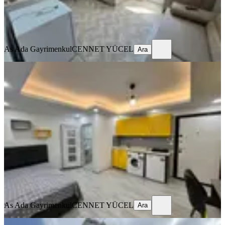
As Ada Gayrimenkul
CENNET YÜCEL
Ara
As Ada Gayrimenkul
CENNET YÜCEL
Ara
ÖNE ÇIKAN
Barajyolunda Full Eşyalı Stüdyo
Daire️
Seyhan, Yenibaraj Mahallesi
Stüdyo
·
45 m²
·
2. Kat
·
24.07.2026
14.000 ₺
As Ada Gayrimenkul
CENNET YÜCEL
Ara
As Ada Gayrimenkul
CENNET YÜCEL
Ara
YENİ