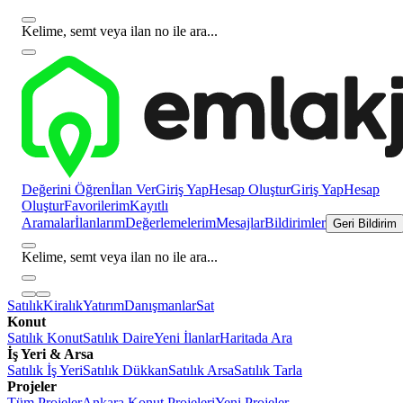
Kelime, semt veya ilan no ile ara...
Değerini Öğren
İlan Ver
Giriş Yap
Hesap Oluştur
Giriş Yap
Hesap
Oluştur
Favorilerim
Kayıtlı
Aramalar
İlanlarım
Değerlemelerim
Mesajlar
Bildirimler
Geri Bildirim
Kelime, semt veya ilan no ile ara...
Satılık
Kiralık
Yatırım
Danışmanlar
Sat
Konut
Satılık Konut
Satılık Daire
Yeni İlanlar
Haritada Ara
İş Yeri & Arsa
Satılık İş Yeri
Satılık Dükkan
Satılık Arsa
Satılık Tarla
Projeler
Tüm Projeler
Ankara Konut Projeleri
Yeni Projeler