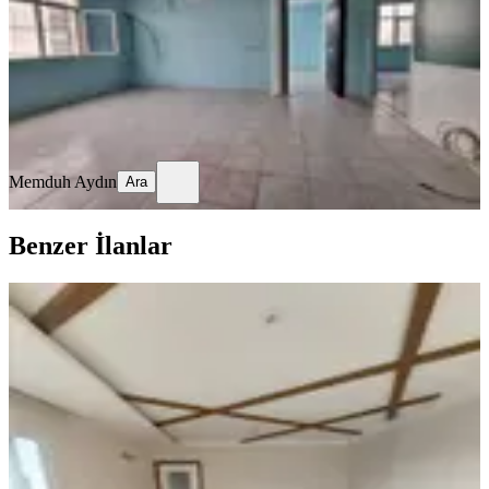
2+1
·
130 m²
·
3. Kat
·
03.05.2026
15.500 ₺
Memduh Aydın
Ara
Memduh Aydın
Ara
Benzer İlanlar
ÖNE ÇIKAN
Selanikten Türkmenbaşı Bulvarı
Cepheli 3+1+çb+go+kilerli D.gazlı
Seyhan, Pınar Mahallesi
3+1
·
160 m²
·
14. Kat
·
06.08.2026
35.000 ₺