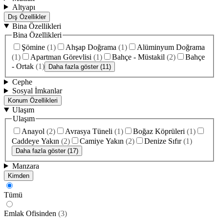
Altyapı
Dış Özellikler
Bina Özellikleri
Bina Özellikleri
Şömine
(
1
)
Ahşap Doğrama
(
1
)
Alüminyum Doğrama
(
1
)
Apartman Görevlisi
(
1
)
Bahçe - Müstakil
(
2
)
Bahçe
- Ortak
(
1
)
Daha fazla göster (11)
Cephe
Sosyal İmkanlar
Konum Özellikleri
Ulaşım
Ulaşım
Anayol
(
2
)
Avrasya Tüneli
(
1
)
Boğaz Köprüleri
(
1
)
Caddeye Yakın
(
2
)
Camiye Yakın
(
2
)
Denize Sıfır
(
1
)
Daha fazla göster (17)
Manzara
Kimden
Tümü
Emlak Ofisinden
(
3
)