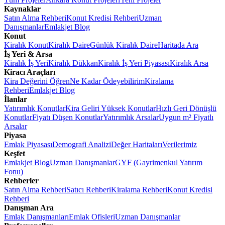
Kaynaklar
Satın Alma Rehberi
Konut Kredisi Rehberi
Uzman
Danışmanlar
Emlakjet Blog
Konut
Kiralık Konut
Kiralık Daire
Günlük Kiralık Daire
Haritada Ara
İş Yeri & Arsa
Kiralık İş Yeri
Kiralık Dükkan
Kiralık İş Yeri Piyasası
Kiralık Arsa
Kiracı Araçları
Kira Değerini Öğren
Ne Kadar Ödeyebilirim
Kiralama
Rehberi
Emlakjet Blog
İlanlar
Yatırımlık Konutlar
Kira Geliri Yüksek Konutlar
Hızlı Geri Dönüşlü
Konutlar
Fiyatı Düşen Konutlar
Yatırımlık Arsalar
Uygun m² Fiyatlı
Arsalar
Piyasa
Emlak Piyasası
Demografi Analizi
Değer Haritaları
Verilerimiz
Keşfet
Emlakjet Blog
Uzman Danışmanlar
GYF (Gayrimenkul Yatırım
Fonu)
Rehberler
Satın Alma Rehberi
Satıcı Rehberi
Kiralama Rehberi
Konut Kredisi
Rehberi
Danışman Ara
Emlak Danışmanları
Emlak Ofisleri
Uzman Danışmanlar