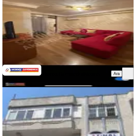
1+1
·
55 m²
·
5. Kat
·
06.08.2026
22.000 ₺
Akdeniz Gayrimenkul
Mehmet Kızmaz
Ara
Ara
Akdeniz Gayrimenkul
Mehmet
Kızmaz
YENİ
Şakirpaşa Caddesi Üzerinde Xx Large
Masrafsız 3+1 Daire
Seyhan, Şakirpaşa Mahallesi
3+1
·
175 m²
·
Müstakil
·
06.08.2026