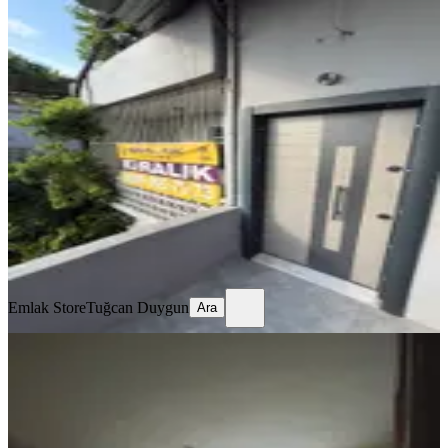
MANZARALI
Barış Mahallesi’nde Geniş Oturumlu
2+1 Kapalı Mutfak Kiralık Müstakil
Ev
Seyhan, Barış Mahallesi
2+1
·
140 m²
·
2. Kat
·
14.07.2026
150.000 ₺
Emlak Store
Tuğcan Duygun
Ara
Emlak Store
Tuğcan Duygun
Ara
MANZARALI
Barış Mahallesinde 3+1 Kiralık
Müstakil Ev
Seyhan, Barış Mahallesi