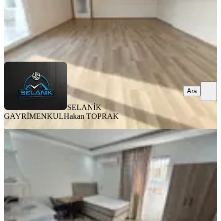
SELANİK GAYRİMENKUL
Hakan TOPRAK
Ara
Ara
SELANİK
GAYRİMENKUL
Hakan TOPRAK
ÖNE ÇIKAN
Barajyoluna Yakın Genişş 1+0 Eşyalı
Daire✅️
Seyhan, Yeşilyurt Mahallesi
Stüdyo
·
45 m²
·
2. Kat
·
03.08.2026
14.000 ₺