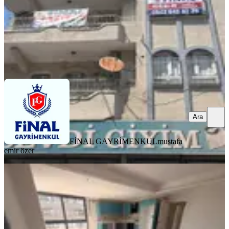
11.000 ₺
FİNAL GAYRİMENKUL
mustafa emir özer
Ara
Ara
FİNAL GAYRİMENKUL
mustafa
emir özer
YENİ
Adana Seyhan Kiralık 3+1 Havuzlu
Site İçinde Daire
Seyhan, Mithatpaşa Mahallesi
3+1
·
135 m²
·
12. Kat
·
06.08.2026