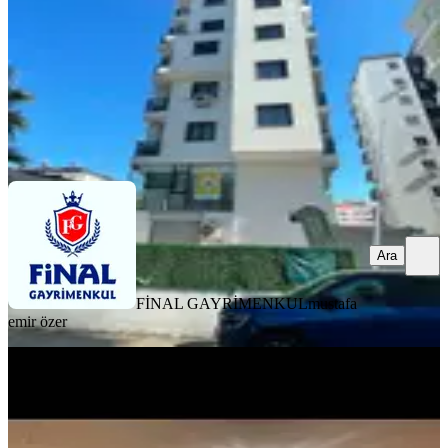
29.000 ₺
FİNAL GAYRİMENKUL
mustafa emir özer
Ara
Ara
FİNAL GAYRİMENKUL
mustafa
emir özer
YENİ
Reşatbey De Maki Karşısı 1+1 Full
Eşyalı Daıre
Seyhan, Reşatbey Mahallesi