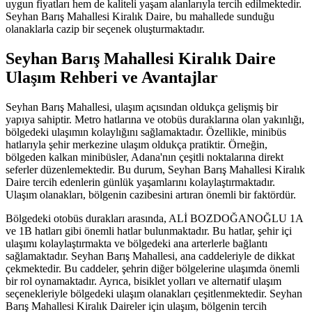
uygun fiyatları hem de kaliteli yaşam alanlarıyla tercih edilmektedir.
Seyhan Barış Mahallesi Kiralık Daire, bu mahallede sunduğu
olanaklarla cazip bir seçenek oluşturmaktadır.
Seyhan Barış Mahallesi Kiralık Daire
Ulaşım Rehberi ve Avantajlar
Seyhan Barış Mahallesi, ulaşım açısından oldukça gelişmiş bir
yapıya sahiptir. Metro hatlarına ve otobüs duraklarına olan yakınlığı,
bölgedeki ulaşımın kolaylığını sağlamaktadır. Özellikle, minibüs
hatlarıyla şehir merkezine ulaşım oldukça pratiktir. Örneğin,
bölgeden kalkan minibüsler, Adana'nın çeşitli noktalarına direkt
seferler düzenlemektedir. Bu durum, Seyhan Barış Mahallesi Kiralık
Daire tercih edenlerin günlük yaşamlarını kolaylaştırmaktadır.
Ulaşım olanakları, bölgenin cazibesini artıran önemli bir faktördür.
Bölgedeki otobüs durakları arasında, ALİ BOZDOĞANOĞLU 1A
ve 1B hatları gibi önemli hatlar bulunmaktadır. Bu hatlar, şehir içi
ulaşımı kolaylaştırmakta ve bölgedeki ana arterlerle bağlantı
sağlamaktadır. Seyhan Barış Mahallesi, ana caddeleriyle de dikkat
çekmektedir. Bu caddeler, şehrin diğer bölgelerine ulaşımda önemli
bir rol oynamaktadır. Ayrıca, bisiklet yolları ve alternatif ulaşım
seçenekleriyle bölgedeki ulaşım olanakları çeşitlenmektedir. Seyhan
Barış Mahallesi Kiralık Daireler için ulaşım, bölgenin tercih