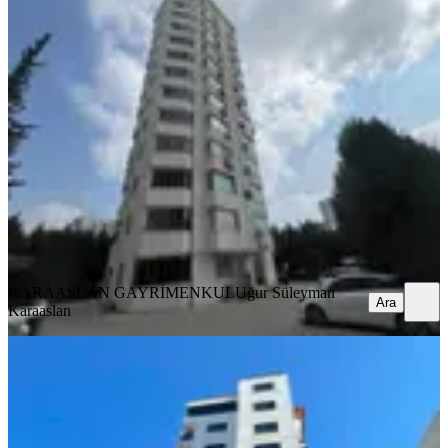
Gürselpaşa'da/yeni Bina/3
Cephe/2+1/k.mutfak/ç.banyo/full
Eşyalı
Seyhan, Gürselpaşa Mahallesi
2+1
·
125 m²
·
4. Kat
·
07.08.2026
34.750 ₺
KARAASLAN GAYRİMENKUL
Uğur Süleyman Karaaslan
Ara
KARAASLAN GAYRİMENKUL
Uğur Süleyman
Ara
Karaaslan
YENİ
Baraj Yolu Cazip Daire
Seyhan, Yenibaraj Mahallesi
2+1
·
80 m²
·
4. Kat
·
06.08.2026