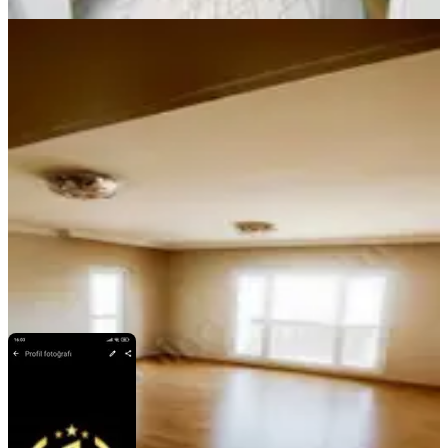
YENİ
Sd Emlak & Gayrimenkulden Kıyı
Boyu İsmetpaşa 3+1 Kiralık Daire
Seyhan, İsmetpaşa Mahallesi
3+1
·
160 m²
·
8. Kat
·
06.08.2026
28.500 ₺
SD GAYRİMENKUL
ŞULE DOLGUN
Ara