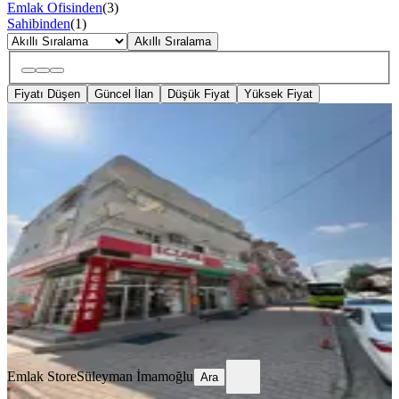
Emlak Ofisinden
(
3
)
Sahibinden
(
1
)
Akıllı Sıralama
Fiyatı Düşen
Güncel İlan
Düşük Fiyat
Yüksek Fiyat
BALKONLU
Barış Mahallesı’nde Çok Genış
Oturumlu Taşınmaya Hazır Kıralık
Daıremız
Seyhan, Barış Mahallesi
3+1
·
200 m²
·
2. Kat
·
28.07.2026
200.000 ₺
Emlak Store
Süleyman İmamoğlu
Ara
Emlak Store
Süleyman İmamoğlu
Ara