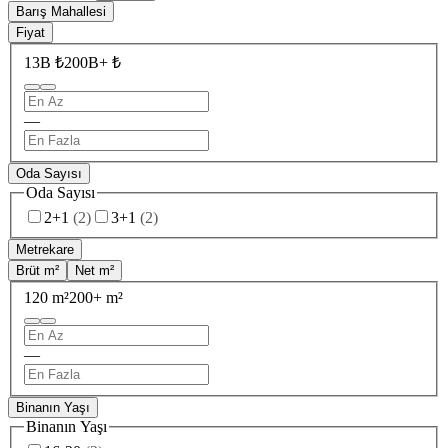
Barış Mahallesi
Fiyat
13B ₺
200B+ ₺
—
Oda Sayısı
Oda Sayısı
2+1
(
2
)
3+1
(
2
)
Metrekare
Brüt m²
Net m²
120 m²
200+ m²
—
Binanın Yaşı
Binanın Yaşı