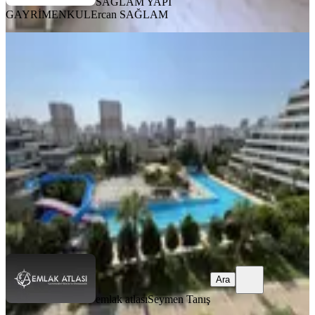
SAĞLAM YAPI
GAYRİMENKUL
Ercan SAĞLAM
YENİ
Gürselpaşa Dream Garden'da
Havuzlu 4+1 Geniş Teraslı Kiralık
Seyhan, Gürselpaşa Mahallesi
4+1
·
180 m²
·
4. Kat
·
05.08.2026
44.500 ₺
emlak atlası
Seymen Tanış
Ara
Ara
emlak atlası
Seymen Tanış