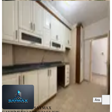
YENİ
Reşatbey Mah-atatürk Parkına
Yakın-ismet İnönü Okulu Karşısı-2+1
Kiralık Daire
Seyhan, Reşatbey Mahallesi
2+1
·
100 m²
·
8. Kat
·
05.08.2026
20.000 ₺
SAYMAX GAYRİMENKUL
MUSTAFA IŞIK
Ara
Ara
SAYMAX