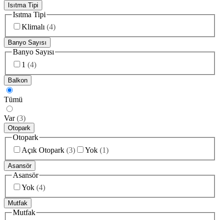
Isıtma Tipi
Isıtma Tipi
Klimalı
(
4
)
Banyo Sayısı
Banyo Sayısı
1
(
4
)
Balkon
Tümü
Var
(
3
)
Otopark
Otopark
Açık Otopark
(
3
)
Yok
(
1
)
Asansör
Asansör
Yok
(
4
)
Mutfak
Mutfak