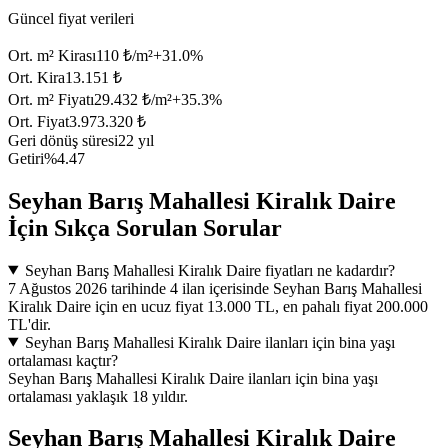
Güncel fiyat verileri
Ort. m² Kirası
110 ₺/m²
+
31.0
%
Ort. Kira
13.151 ₺
Ort. m² Fiyatı
29.432 ₺/m²
+
35.3
%
Ort. Fiyat
3.973.320 ₺
Geri dönüş süresi
22 yıl
Getiri
%4.47
Seyhan Barış Mahallesi Kiralık Daire
İçin Sıkça Sorulan Sorular
Seyhan Barış Mahallesi Kiralık Daire fiyatları ne kadardır?
7 Ağustos 2026 tarihinde 4 ilan içerisinde Seyhan Barış Mahallesi
Kiralık Daire için en ucuz fiyat 13.000 TL, en pahalı fiyat 200.000
TL'dir.
Seyhan Barış Mahallesi Kiralık Daire ilanları için bina yaşı
ortalaması kaçtır?
Seyhan Barış Mahallesi Kiralık Daire ilanları için bina yaşı
ortalaması yaklaşık 18 yıldır.
Seyhan Barış Mahallesi Kiralık Daire