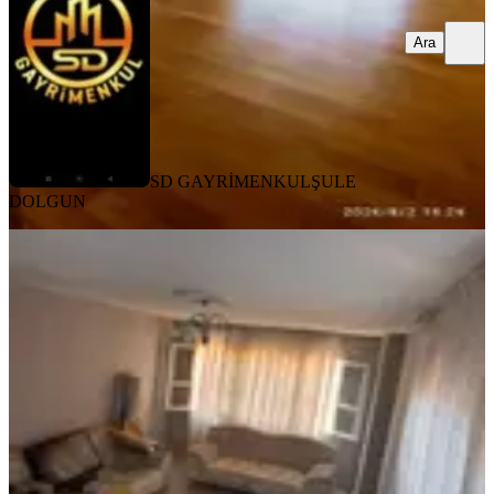
Ara
SD GAYRİMENKUL
ŞULE
DOLGUN
YENİ
Sahibinden Barajyolunda 3+1
Seyhan, Ziyapaşa Mahallesi
3+1
·
130 m²
·
1. Kat
·
06.08.2026
10.000 ₺
Berfin Denk
Ara