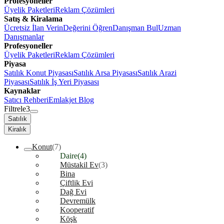
Profesyoneller
Üyelik Paketleri
Reklam Çözümleri
Satış & Kiralama
Ücretsiz İlan Verin
Değerini Öğren
Danışman Bul
Uzman
Danışmanlar
Profesyoneller
Üyelik Paketleri
Reklam Çözümleri
Piyasa
Satılık Konut Piyasası
Satılık Arsa Piyasası
Satılık Arazi
Piyasası
Satılık İş Yeri Piyasası
Kaynaklar
Satıcı Rehberi
Emlakjet Blog
Filtrele
3
Satılık
Kiralık
Konut
(7)
Daire
(4)
Müstakil Ev
(3)
Bina
Çiftlik Evi
Dağ Evi
Devremülk
Kooperatif
Köşk