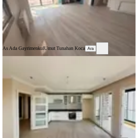
30.000 ₺
As Ada Gayrimenkul
Umut Tunahan Koca
Ara
As Ada Gayrimenkul
Umut Tunahan Koca
Ara
YENİ
Pınar Mah. Merkezi Konum Cam
Balkonlu 3+1 Kombili Kiralık Daire
Seyhan, Pınar Mahallesi
3+1
·
135 m²
·
10. Kat
·
06.08.2026
34.000 ₺
ALICI GRUP GAYRİMENKUL
Alıcı Gayrimenkul
Ara