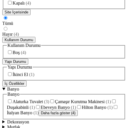
Kapalı
(
4
)
Site İçerisinde
Tümü
Hayır
(
4
)
Kullanım Durumu
Kullanım Durumu
Boş
(
4
)
Yapı Durumu
Yapı Durumu
İkinci El
(
1
)
İç Özellikler
Banyo
Banyo
Alaturka Tuvalet
(
3
)
Çamaşır Kurutma Makinesi
(
1
)
Duşakabinli
(
1
)
Ebeveyn Banyo
(
1
)
Hilton Banyo
(
1
)
İtalyan Banyo
(
1
)
Daha fazla göster (4)
Dekorasyon
Mutfak