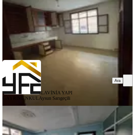
3+1
·
120 m²
·
Yüksek giriş
·
22.06.2026
13.000 ₺
LAVİNİA YAPI GAYRİMENKUL
Aysun Sarıgeçili
Ara
Ara
LAVİNİA YAPI
GAYRİMENKUL
Aysun Sarıgeçili
Barıs Mahallesı Kıralık 2+1 Daire
Seyhan, Barış Mahallesi