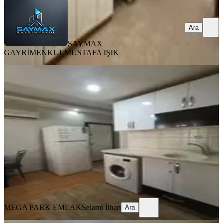
Ara
SAYMAX
GAYRİMENKUL
MUSTAFA IŞIK
YENİ
Seyhan Baraj Yolu 1+1 Eşyalı Kiralık
Daire
Seyhan, Yenibaraj Mahallesi
1+1
·
50 m²
·
Yüksek giriş
·
05.08.2026
13.000 ₺
MEGA PARK EMLAK
Selami İlhan
Ara
MEGA PARK EMLAK
Selami İlhan
Ara