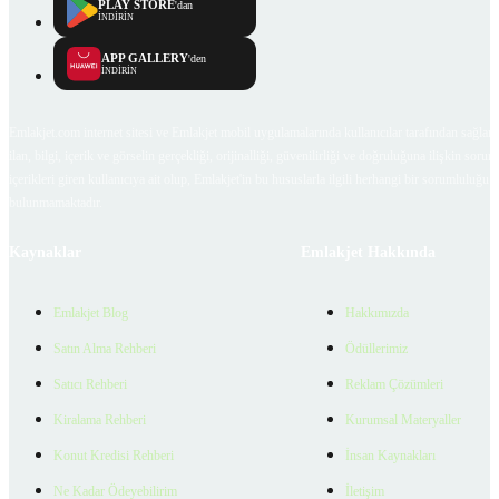
PLAY STORE
'dan
İNDİRİN
APP GALLERY
'den
İNDİRİN
Emlakjet.com internet sitesi ve Emlakjet mobil uygulamalarında kullanıcılar tarafından sağlana
ilan, bilgi, içerik ve görselin gerçekliği, orijinalliği, güvenilirliği ve doğruluğuna ilişkin soru
içerikleri giren kullanıcıya ait olup, Emlakjet'in bu hususlarla ilgili herhangi bir sorumluluğu
bulunmamaktadır.
Kaynaklar
Emlakjet Hakkında
Emlakjet Blog
Hakkımızda
Satın Alma Rehberi
Ödüllerimiz
Satıcı Rehberi
Reklam Çözümleri
Kiralama Rehberi
Kurumsal Materyaller
Konut Kredisi Rehberi
İnsan Kaynakları
Ne Kadar Ödeyebilirim
İletişim