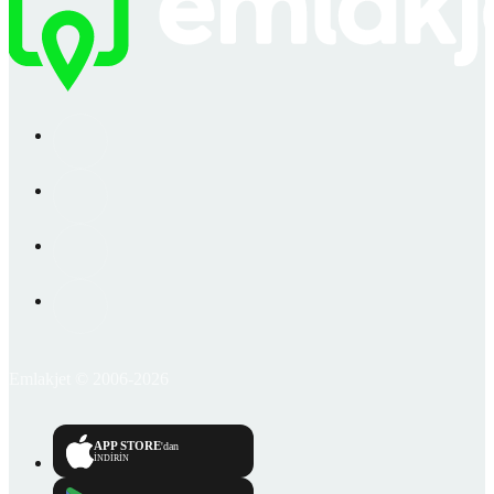
Emlakjet © 2006-2026
APP STORE
'dan
İNDİRİN