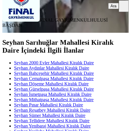
Ara
FİNAL GAYRİMENKUL
HULUSİ
BAŞDAN
Seyhan Sarıhuğlar Mahallesi Kiralık
Daire İçindeki İlgili İlanlar
Seyhan 2000 Evler Mahallesi Kiralık Daire
Seyhan Aydınlar Mahallesi Kiralık Daire
Seyhan Bahçeşehir Mahallesi Kiralık Daire
Seyhan Cemalpaşa Mahallesi Kiralık Daire
Seyhan Döşeme Mahallesi Kiralık Daire
Seyhan Gürselpaşa Mahallesi Kiralık Daire
Seyhan İsmetpaşa Mahallesi Kiralık Daire
Seyhan Mithatpaşa Mahallesi Kiralık Daire
Seyhan Pınar Mahallesi Kiralık Daire
Seyhan Reşatbey Mahallesi Kiralık Daire
Seyhan Sümer Mahallesi Kiralık Daire
Seyhan Tellidere Mahallesi Kiralık Daire
Seyhan Yenibaraj Mahallesi Kiralık Daire