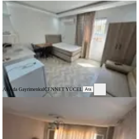
ÖNE ÇIKAN
Barajyoluna Yakın Genişş 1+0 Eşyalı
Daire✅️
Seyhan, Yeşilyurt Mahallesi
Stüdyo
·
45 m²
·
2. Kat
·
03.08.2026
14.000 ₺
As Ada Gayrimenkul
CENNET YÜCEL
Ara
As Ada Gayrimenkul
CENNET YÜCEL
Ara
YENİ
Sahibinden Barajyolunda 3+1
Seyhan, Ziyapaşa Mahallesi
3+1
·
130 m²
·
1. Kat
·
06.08.2026