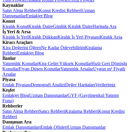
Kaynaklar
Satın Alma Rehberi
Konut Kredisi Rehberi
Uzman
Danışmanlar
Emlakjet Blog
Konut
Kiralık Konut
Kiralık Daire
Günlük Kiralık Daire
Haritada Ara
İş Yeri & Arsa
Kiralık İş Yeri
Kiralık Dükkan
Kiralık İş Yeri Piyasası
Kiralık Arsa
Kiracı Araçları
Kira Değerini Öğren
Ne Kadar Ödeyebilirim
Kiralama
Rehberi
Emlakjet Blog
İlanlar
Yatırımlık Konutlar
Kira Geliri Yüksek Konutlar
Hızlı Geri Dönüşlü
Konutlar
Fiyatı Düşen Konutlar
Yatırımlık Arsalar
Uygun m² Fiyatlı
Arsalar
Piyasa
Emlak Piyasası
Demografi Analizi
Değer Haritaları
Verilerimiz
Keşfet
Emlakjet Blog
Uzman Danışmanlar
GYF (Gayrimenkul Yatırım
Fonu)
Rehberler
Satın Alma Rehberi
Satıcı Rehberi
Kiralama Rehberi
Konut Kredisi
Rehberi
Danışman Ara
Emlak Danışmanları
Emlak Ofisleri
Uzman Danışmanlar