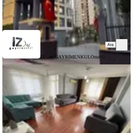
İZ - art GAYRİMENKUL
Onur G
Ara
Ara
İZ - art GAYRİMENKUL
Onur G
YENİ
Barajyolu Bulvar Üzerinde 3+1 Full
Eşyalı Kiralık Daire✅️
Seyhan, Yenibaraj Mahallesi
3+1
·
150 m²
·
3. Kat
·
03.08.2026
35.000 ₺
As Ada Gayrimenkul
CENNET YÜCEL