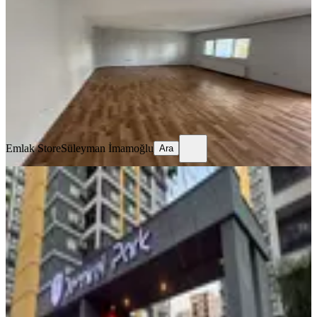
Seyhan, Yeşiloba Mahallesi
3+1
·
165 m²
·
2. Kat
·
04.08.2026
27.000 ₺
Emlak Store
Süleyman İmamoğlu
Ara
Emlak Store
Süleyman İmamoğlu
Ara
YENİ
İzden Demirelpark Sitesinde 2+1
Kiralık
Seyhan, Pınar Mahallesi
2+1
·
110 m²
·
1. Kat
·
03.08.2026
300.000 ₺