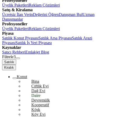
Profesyoneller
Üyelik Paketleri
Reklam Çözümleri
Satış & Kiralama
Ücretsiz İlan Verin
Değerini Öğren
Danışman Bul
Uzman
Danışmanlar
Profesyoneller
Üyelik Paketleri
Reklam Çözümleri
Piyasa
Satılık Konut Piyasası
Satılık Arsa Piyasası
Satılık Arazi
Piyasası
Satılık İş Yeri Piyasası
Kaynaklar
Satıcı Rehberi
Emlakjet Blog
Filtrele
3
Satılık
Kiralık
Konut
Bina
Çiftlik Evi
Dağ Evi
Daire
Devremülk
Kooperatif
Köşk
Köy Evi