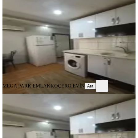
YENİ
%
7
Adana Seyhan Baraj Yolunda Kc
Wakiki Arasında Eşyalı Kiralık 1+1
Seyhan, Yenibaraj Mahallesi
1+1
·
65 m²
·
Yüksek giriş
·
04.08.2026
13.000 ₺
14.000 ₺
MEGA PARK EMLAK
KOÇERO EVİN
Ara
MEGA PARK EMLAK
KOÇERO EVİN
Ara
YENİ
Adana Seyhan Baraj Yolunda 1+1
Genis Eşyalı Kiralık
Seyhan, Yenibaraj Mahallesi
1+1
·
45 m²
·
Yüksek giriş
·
04.08.2026