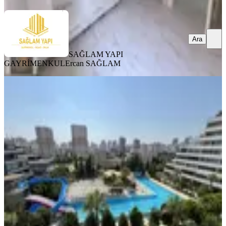
Ara
SAĞLAM YAPI
GAYRİMENKUL
Ercan SAĞLAM
YENİ
Gürselpaşa Dream Garden'da
Havuzlu 4+1 Geniş Teraslı Kiralık
Seyhan, Gürselpaşa Mahallesi
4+1
·
180 m²
·
4. Kat
·
05.08.2026
44.500 ₺
emlak atlası
Seymen Tanış
Ara