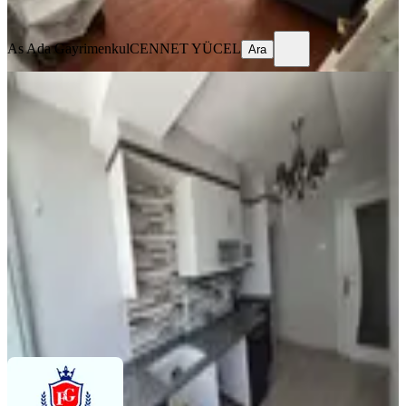
Ara
As Ada Gayrimenkul
CENNET YÜCEL
Ara
YENİ
Mavi Bulvar Ceylan Market Civarı
Masrafsız Daire
Seyhan, Yeşilyurt Mahallesi
3+1
·
145 m²
·
2. Kat
·
03.08.2026
23.000 ₺
FİNAL GAYRİMENKUL
HULUSİ BAŞDAN
Ara