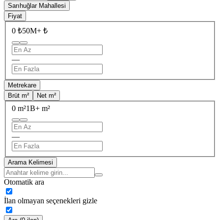
Sarıhuğlar Mahallesi
Fiyat
0 ₺
50M+ ₺
—
Metrekare
Brüt m²
Net m²
0 m²
1B+ m²
—
Arama Kelimesi
Otomatik ara
İlan olmayan seçenekleri gizle