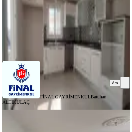
3+1
·
160 m²
·
5. Kat
·
04.08.2026
37.500 ₺
FİNAL GAYRİMENKUL
Batuhan ALTIKULAÇ
Ara
Ara
FİNAL GAYRİMENKUL
Batuhan
ALTIKULAÇ
YENİ
Yeşiloba Toki'de Masrafsız Doğalgazlı
3 + 1 Kiralık Daire