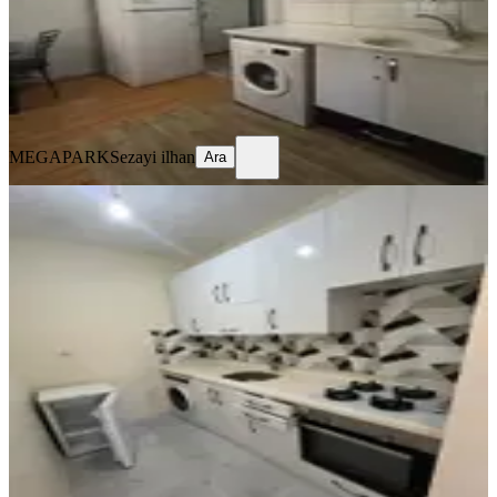
14.000 ₺
MEGAPARK
Sezayi ilhan
Ara
MEGAPARK
Sezayi ilhan
Ara
YENİ
Adana Seyhan Baraj Yolunda
Apartman Dairesi İçerisinde Eşyalı
Kiralık 1+1
Seyhan, Sümer Mahallesi
1+1
·
65 m²
·
3. Kat
·
04.08.2026
16.500 ₺
MEGA PARK EMLAK
KOÇERO EVİN
Ara