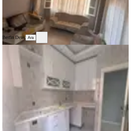
10.000 ₺
Berfin Denk
Ara
Berfin Denk
Ara
YENİ
Sağlam'dan Gürselpaşa'da 2+1
Kiralık Daire
Seyhan, Gürselpaşa Mahallesi
2+1
·
130 m²
·
Düz Giriş (Zemin)
·
06.08.2026
220.000 ₺
SAĞLAM YAPI GAYRİMENKUL
Ercan SAĞLAM
Ara