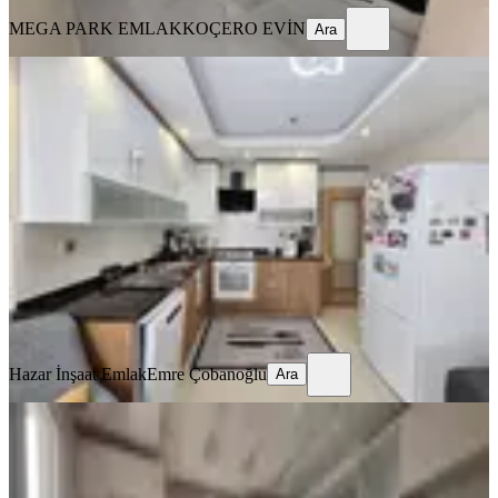
MEGA PARK EMLAK
KOÇERO EVİN
Ara
YENİ
Tellidere Kılıç Tatlı Civ.geniş
Oturumlu Kaçmaz Lüks Fırsat
Seyhan, Tellidere Mahallesi
4+1
·
220 m²
·
2. Kat
·
04.08.2026
37.000 ₺
Hazar İnşaat Emlak
Emre Çobanoğlu
Ara
Hazar İnşaat Emlak
Emre Çobanoğlu
Ara
YENİ
Finalden Telliderede Geniş 3+1
Seyhan, Tellidere Mahallesi