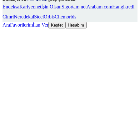
Endeksa
Kariyer.net
İşin Olsun
Sigortam.net
Arabam.com
Hangikredi
Cimri
Neredekal
SteelOrbis
Chemorbis
Ara
Favorilerim
İlan Ver
Keşfet
Hesabım