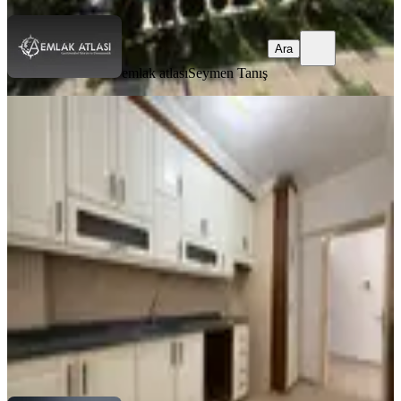
Ara
emlak atlası
Seymen Tanış
YENİ
Reşatbey Mah-atatürk Parkına
Yakın-ismet İnönü Okulu Karşısı-2+1
Kiralık Daire
Seyhan, Reşatbey Mahallesi
2+1
·
100 m²
·
8. Kat
·
05.08.2026
20.000 ₺
SAYMAX GAYRİMENKUL
MUSTAFA IŞIK
Ara