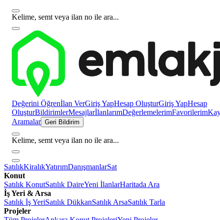
Kelime, semt veya ilan no ile ara...
Değerini Öğren
İlan Ver
Giriş Yap
Hesap Oluştur
Giriş Yap
Hesap
Oluştur
Bildirimler
Mesajlar
İlanlarım
Değerlemelerim
Favorilerim
Kayı
Aramalar
Geri Bildirim
Kelime, semt veya ilan no ile ara...
Satılık
Kiralık
Yatırım
Danışmanlar
Sat
Konut
Satılık Konut
Satılık Daire
Yeni İlanlar
Haritada Ara
İş Yeri & Arsa
Satılık İş Yeri
Satılık Dükkan
Satılık Arsa
Satılık Tarla
Projeler
Tüm Projeler
Ankara Konut Projeleri
Yeni Projeler