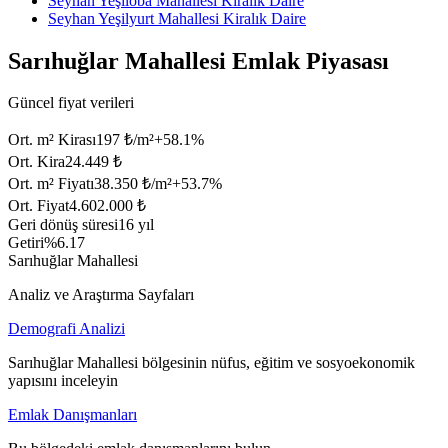
Seyhan Yeşiloba Mahallesi Kiralık Daire
Seyhan Yeşilyurt Mahallesi Kiralık Daire
Sarıhuğlar Mahallesi Emlak Piyasası
Güncel fiyat verileri
Ort. m² Kirası
197 ₺/m²
+
58.1
%
Ort. Kira
24.449 ₺
Ort. m² Fiyatı
38.350 ₺/m²
+
53.7
%
Ort. Fiyat
4.602.000 ₺
Geri dönüş süresi
16 yıl
Getiri
%6.17
Sarıhuğlar Mahallesi
Analiz ve Araştırma Sayfaları
Demografi Analizi
Sarıhuğlar Mahallesi bölgesinin nüfus, eğitim ve sosyoekonomik
yapısını inceleyin
Emlak Danışmanları