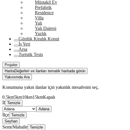
Müstakil Ev
Prefabrik
Residence
Villa
Yalı
Yalı Dairesi
Yazlık
Günlük Kiralık Konut
İş Yeri
Arsa
Turistik Tesis
Projeler
Harita
Değerleri ve ilanları tematik haritada görün
Yakınımda Ara
Konumuna yakın ilanlar için yakınlık mesafesini seç.
0.5km
5km
10km
15km
Kapalı
İl
Temizle
Adana
İlçe
Temizle
Seyhan
Semt/Mahalle
Temizle