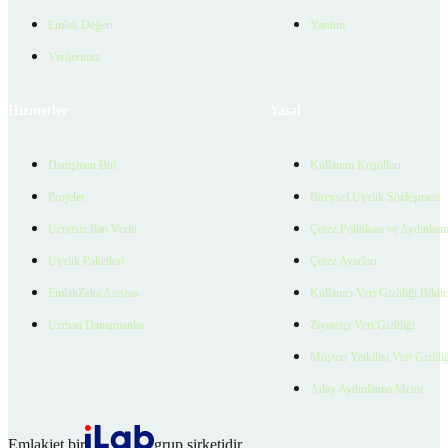
Emlak Değeri
Yardım
Verilerimiz
Hizmetler
Yasal
Danışman Bul
Kullanım Koşulları
Projeler
Bireysel Üyelik Sözleşmesi
Ücretsiz İlan Verin
Çerez Politikası ve Aydınlat
Üyelik Paketleri
Çerez Ayarları
EmlakZeka Asistan
Kullanıcı Veri Gizliliği Bildi
Uzman Danışmanlar
Ziyaretçi Veri Gizliliği
Müşteri Yetkilisi Veri Gizlili
Aday Aydınlatma Metni
Emlakjet bir
grup şirketidir.