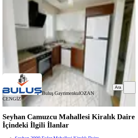
Seyhan, Gürselpaşa Mahallesi
2+1
·
110 m²
·
5. Kat
·
06.08.2026
31.000 ₺
Buluş Gayrimenkul
OZAN CENGİZ
Ara
Ara
Buluş Gayrimenkul
OZAN
CENGİZ
Seyhan Camuzcu Mahallesi Kiralık Daire
İçindeki İlgili İlanlar