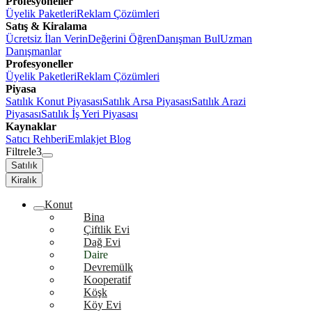
Profesyoneller
Üyelik Paketleri
Reklam Çözümleri
Satış & Kiralama
Ücretsiz İlan Verin
Değerini Öğren
Danışman Bul
Uzman
Danışmanlar
Profesyoneller
Üyelik Paketleri
Reklam Çözümleri
Piyasa
Satılık Konut Piyasası
Satılık Arsa Piyasası
Satılık Arazi
Piyasası
Satılık İş Yeri Piyasası
Kaynaklar
Satıcı Rehberi
Emlakjet Blog
Filtrele
3
Satılık
Kiralık
Konut
Bina
Çiftlik Evi
Dağ Evi
Daire
Devremülk
Kooperatif
Köşk
Köy Evi