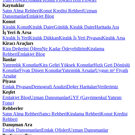
Kaynaklar
Satın Alma Rehberi
Konut Kredisi Rehberi
Uzman
Danışmanlar
Emlakjet Blog
Konut
Kiralık Konut
Kiralık Daire
Günlük Kiralık Daire
Haritada Ara
İş Yeri & Arsa
Kiralık İş Yeri
Kiralık Dükkan
Kiralık İş Yeri Piyasası
Kiralık Arsa
Kiracı Araçları
Kira Değerini Öğren
Ne Kadar Ödeyebilirim
Kiralama
Rehberi
Emlakjet Blog
İlanlar
Yatırımlık Konutlar
Kira Geliri Yüksek Konutlar
Hızlı Geri Dönüşlü
Konutlar
Fiyatı Düşen Konutlar
Yatırımlık Arsalar
Uygun m² Fiyatlı
Arsalar
Piyasa
Emlak Piyasası
Demografi Analizi
Değer Haritaları
Verilerimiz
Keşfet
Emlakjet Blog
Uzman Danışmanlar
GYF (Gayrimenkul Yatırım
Fonu)
Rehberler
Satın Alma Rehberi
Satıcı Rehberi
Kiralama Rehberi
Konut Kredisi
Rehberi
Danışman Ara
Emlak Danışmanları
Emlak Ofisleri
Uzman Danışmanlar