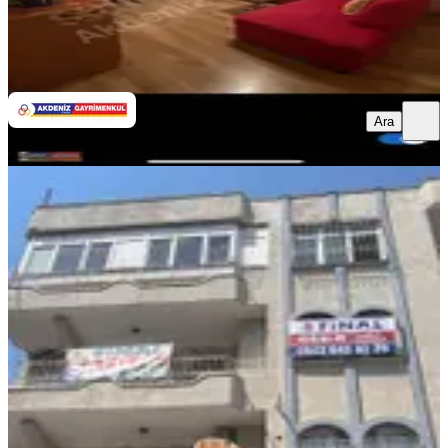
Akdeniz Gayrimenkul
Mehmet Kızmaz
Ara
Ara
Akdeniz Gayrimenkul
Mehmet
Kızmaz
YENİ
Şakirpaşa Caddesi Üzerinde Xx Large
Masrafsız 3+1 Daire
Seyhan, Şakirpaşa Mahallesi
3+1
·
175 m²
·
Müstakil
·
06.08.2026
11.000 ₺
FİNAL GAYRİMENKUL
mustafa emir özer