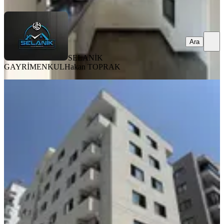
Ara
SELANİK
GAYRİMENKUL
Hakan TOPRAK
YENİ
Total'den Ziyapaşa Bulvarında Sıfır
Doğalgazlı K. Otoparklı 1+1
Seyhan, Çınarlı Mahallesi
1+1
·
50 m²
·
3. Kat
·
08.08.2026
26.500 ₺
TOTAL GAYRİMENKUL
Soner Aytimur
Ara