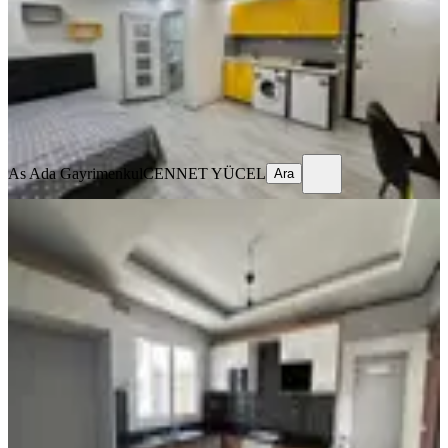
Stüdyo
·
45 m²
·
2. Kat
·
24.07.2026
14.000 ₺
As Ada Gayrimenkul
CENNET YÜCEL
Ara
As Ada Gayrimenkul
CENNET YÜCEL
Ara
YENİ
Türkmenbaşına Yakın Site İçi
Havuzlu 3+1 Kapalı Mutfak
Seyhan, Pınar Mahallesi
3+1
·
160 m²
·
9. Kat
·
09.08.2026
40.000 ₺