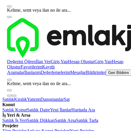
Kelime, semt veya ilan no ile ara...
Değerini Öğren
İlan Ver
Giriş Yap
Hesap Oluştur
Giriş Yap
Hesap
Oluştur
Favorilerim
Kayıtlı
Aramalar
İlanlarım
Değerlemelerim
Mesajlar
Bildirimler
Geri Bildirim
Kelime, semt veya ilan no ile ara...
Satılık
Kiralık
Yatırım
Danışmanlar
Sat
Konut
Satılık Konut
Satılık Daire
Yeni İlanlar
Haritada Ara
İş Yeri & Arsa
Satılık İş Yeri
Satılık Dükkan
Satılık Arsa
Satılık Tarla
Projeler
Tüm Projeler
Ankara Konut Projeleri
Yeni Projeler