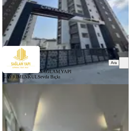
43.000 ₺
SAĞLAM YAPI GAYRİMENKUL
Sevda Bıçkı
Ara
Ara
SAĞLAM YAPI
GAYRİMENKUL
Sevda Bıçkı
YENİ
Cemalpaşa Mah-gazipaşa Çocuk
Parkına Yakın-4+1+kilerli-doğ.ç.b
Kiralık Daire
Seyhan, Cemalpaşa Mahallesi
4+1
·
280 m²
·
4. Kat
·
08.08.2026