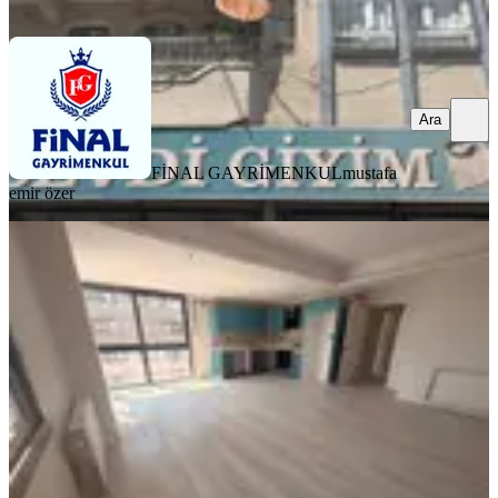
Ara
Ara
FİNAL GAYRİMENKUL
mustafa
emir özer
YENİ
Adana Seyhan Kiralık 3+1 Havuzlu
Site İçinde Daire
Seyhan, Mithatpaşa Mahallesi
3+1
·
135 m²
·
12. Kat
·
06.08.2026
30.000 ₺
As Ada Gayrimenkul
Umut Tunahan Koca