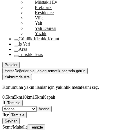
Müstakil Ev
Prefabrik
Residence
Villa
Yalı
Yalı Dairesi
Yazlık
Günlük Kiralık Konut
İş Yeri
Arsa
Turistik Tesis
Projeler
Harita
Değerleri ve ilanları tematik haritada görün
Yakınımda Ara
Konumuna yakın ilanlar için yakınlık mesafesini seç.
0.5km
5km
10km
15km
Kapalı
İl
Temizle
Adana
İlçe
Temizle
Seyhan
Semt/Mahalle
Temizle