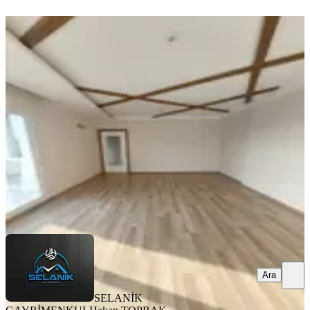
ÖNE ÇIKAN
Selanikten Türkmenbaşı Bulvarı
Cepheli 3+1+çb+go+kilerli D.gazlı
Seyhan, Pınar Mahallesi
3+1
·
160 m²
·
14. Kat
·
06.08.2026
35.000 ₺
SELANİK GAYRİMENKUL
Hakan TOPRAK
Ara
Ara
SELANİK