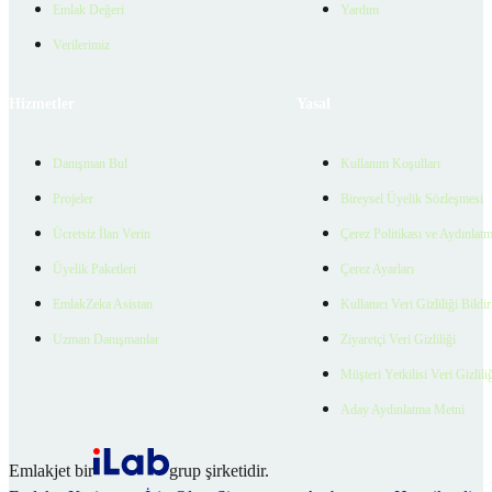
Emlak Değeri
Yardım
Verilerimiz
Hizmetler
Yasal
Danışman Bul
Kullanım Koşulları
Projeler
Bireysel Üyelik Sözleşmesi
Ücretsiz İlan Verin
Çerez Politikası ve Aydınlat
Üyelik Paketleri
Çerez Ayarları
EmlakZeka Asistan
Kullanıcı Veri Gizliliği Bildi
Uzman Danışmanlar
Ziyaretçi Veri Gizliliği
Müşteri Yetkilisi Veri Gizlili
Aday Aydınlatma Metni
Emlakjet bir
grup şirketidir.