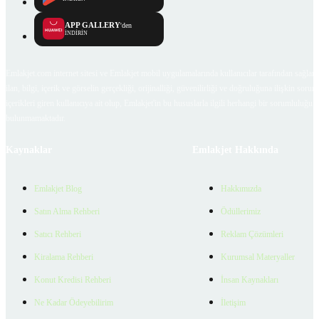
APP GALLERY
'den
İNDİRİN
Emlakjet.com internet sitesi ve Emlakjet mobil uygulamalarında kullanıcılar tarafından sağlana
ilan, bilgi, içerik ve görselin gerçekliği, orijinalliği, güvenilirliği ve doğruluğuna ilişkin soru
içerikleri giren kullanıcıya ait olup, Emlakjet'in bu hususlarla ilgili herhangi bir sorumluluğu
bulunmamaktadır.
Kaynaklar
Emlakjet Hakkında
Emlakjet Blog
Hakkımızda
Satın Alma Rehberi
Ödüllerimiz
Satıcı Rehberi
Reklam Çözümleri
Kiralama Rehberi
Kurumsal Materyaller
Konut Kredisi Rehberi
İnsan Kaynakları
Ne Kadar Ödeyebilirim
İletişim