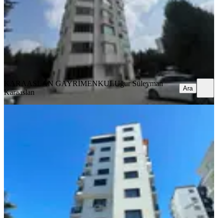
2+1
·
125 m²
·
4. Kat
·
07.08.2026
34.750 ₺
KARAASLAN GAYRİMENKUL
Uğur Süleyman Karaaslan
Ara
KARAASLAN GAYRİMENKUL
Uğur Süleyman
Ara
Karaaslan
YENİ
Baraj Yolu Cazip Daire
Seyhan, Yenibaraj Mahallesi
2+1
·
80 m²
·
4. Kat
·
06.08.2026
29.000 ₺
FİNAL GAYRİMENKUL
mustafa emir özer