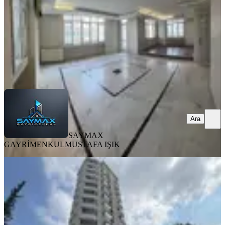
55.000 ₺
SAYMAX GAYRİMENKUL
MUSTAFA IŞIK
Ara
Ara
SAYMAX
GAYRİMENKUL
MUSTAFA IŞIK
YENİ
Gürselpaşa'da/yeni Bina/3
Cephe/2+1/k.mutfak/ç.banyo/full
Eşyalı
Seyhan, Gürselpaşa Mahallesi