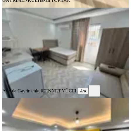
GAYRİMENKUL
Hakan TOPRAK
ÖNE ÇIKAN
Barajyoluna Yakın Genişş 1+0 Eşyalı
Daire✅️
Seyhan, Yeşilyurt Mahallesi
Stüdyo
·
45 m²
·
2. Kat
·
03.08.2026
14.000 ₺
As Ada Gayrimenkul
CENNET YÜCEL
Ara
As Ada Gayrimenkul
CENNET YÜCEL
Ara
ÖNE ÇIKAN
Barajyolunda Full Eşyalı Stüdyo
Daire️
Seyhan, Yenibaraj Mahallesi