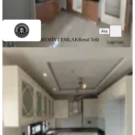
REMİNT EMLAK
Resul Telli
Ara
Ara
REMİNT EMLAK
Resul Telli
YENİ
Gürselpaşa Mah. Kiralık 4+1 Gbk
Cepheli Full+full Extralı Daire
Seyhan, Gürselpaşa Mahallesi
4+1
·
160 m²
·
12. Kat
·
08.08.2026
45.000 ₺
SELANİK GAYRİMENKUL
Hakan TOPRAK
Ara