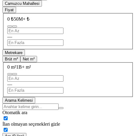
Camuzcu Mahallesi
Fiyat
0 ₺
50M+ ₺
—
Metrekare
Brüt m²
Net m²
0 m²
1B+ m²
—
Arama Kelimesi
Otomatik ara
İlan olmayan seçenekleri gizle