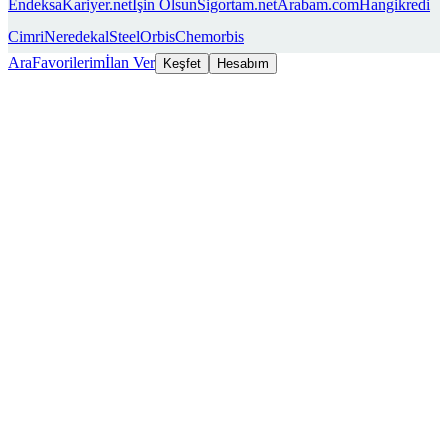
Endeksa
Kariyer.net
İşin Olsun
Sigortam.net
Arabam.com
Hangikredi
Cimri
Neredekal
SteelOrbis
Chemorbis
Ara
Favorilerim
İlan Ver
Keşfet
Hesabım