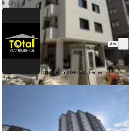
Ara
TOTAL GAYRİMENKUL
Soner
Aytimur
YENİ
Sağlam'dan Gürselpaşa'da
Kaçırılmayacak 3+1 Kiralık Daire
Seyhan, Gürselpaşa Mahallesi
3+1
·
150 m²
·
8. Kat
·
08.08.2026