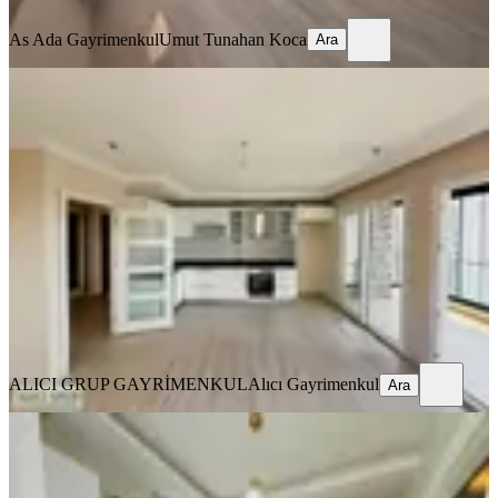
Ara
As Ada Gayrimenkul
Umut Tunahan Koca
Ara
YENİ
Pınar Mah. Merkezi Konum Cam
Balkonlu 3+1 Kombili Kiralık Daire
Seyhan, Pınar Mahallesi
3+1
·
135 m²
·
10. Kat
·
06.08.2026
34.000 ₺
ALICI GRUP GAYRİMENKUL
Alıcı Gayrimenkul
Ara
ALICI GRUP GAYRİMENKUL
Alıcı Gayrimenkul
Ara
YENİ
Gürselpaşa'da Geniş K.mutfak D.gazlı
2+1 Full Eşyalı Depozitosuz