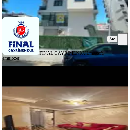
Ara
Ara
FİNAL GAYRİMENKUL
mustafa
emir özer
YENİ
Reşatbey De Maki Karşısı 1+1 Full
Eşyalı Daıre
Seyhan, Reşatbey Mahallesi
1+1
·
55 m²
·
5. Kat
·
06.08.2026
22.000 ₺