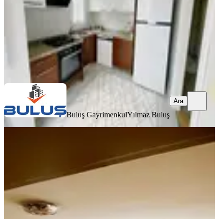
31.000 ₺
Buluş Gayrimenkul
Yılmaz Buluş
Ara
Ara
Buluş Gayrimenkul
Yılmaz Buluş
YENİ
Sd Emlak & Gayrimenkulden Kıyı
Boyu İsmetpaşa 3+1 Kiralık Daire
Seyhan, İsmetpaşa Mahallesi
3+1
·
160 m²
·
8. Kat
·
06.08.2026
28.500 ₺