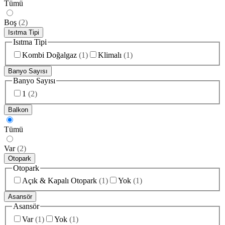
Tümü
Boş
(
2
)
Isıtma Tipi
Isıtma Tipi
Kombi Doğalgaz
(
1
)
Klimalı
(
1
)
Banyo Sayısı
Banyo Sayısı
1
(
2
)
Balkon
Tümü
Var
(
2
)
Otopark
Otopark
Açık & Kapalı Otopark
(
1
)
Yok
(
1
)
Asansör
Asansör
Var
(
1
)
Yok
(
1
)