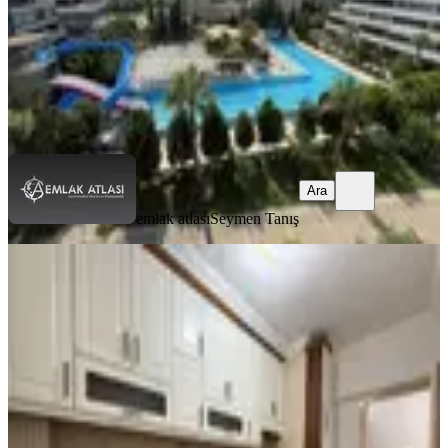
44.500 ₺
emlak atlası
Seymen Tanış
Ara
Ara
emlak atlası
Seymen Tanış
YENİ
Reşatbey Mah-atatürk Parkına
Yakın-ismet İnönü Okulu Karşısı-2+1
Kiralık Daire
Seyhan, Reşatbey Mahallesi
2+1
·
100 m²
·
8. Kat
·
05.08.2026
20.000 ₺