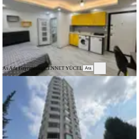
Seyhan, Yenibaraj Mahallesi
Stüdyo
·
45 m²
·
2. Kat
·
24.07.2026
14.000 ₺
As Ada Gayrimenkul
CENNET YÜCEL
Ara
As Ada Gayrimenkul
CENNET YÜCEL
Ara
YENİ
Gürselpaşa'da/yeni Bina/3
Cephe/2+1/k.mutfak/ç.banyo/full
Eşyalı
Seyhan, Gürselpaşa Mahallesi
2+1
·
125 m²
·
4. Kat
·
07.08.2026
34.750 ₺