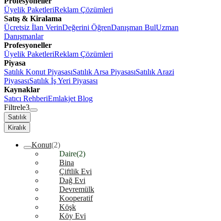
Profesyoneller
Üyelik Paketleri
Reklam Çözümleri
Satış & Kiralama
Ücretsiz İlan Verin
Değerini Öğren
Danışman Bul
Uzman
Danışmanlar
Profesyoneller
Üyelik Paketleri
Reklam Çözümleri
Piyasa
Satılık Konut Piyasası
Satılık Arsa Piyasası
Satılık Arazi
Piyasası
Satılık İş Yeri Piyasası
Kaynaklar
Satıcı Rehberi
Emlakjet Blog
Filtrele
3
Satılık
Kiralık
Konut
(2)
Daire
(2)
Bina
Çiftlik Evi
Dağ Evi
Devremülk
Kooperatif
Köşk
Köy Evi