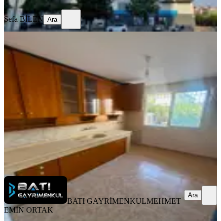
Ara
Sefa BİLEN
Ara
SİTE İÇİ
Fatih Mahallesi 3+1 Kiralık Daire
Seyhan, Fatih Mahallesi
3+1
·
135 m²
·
Düz Giriş (Zemin)
·
17.07.2026
130.000 ₺
BATI GAYRİMENKUL
MEHMET EMİN ORTAK
Ara
Ara
BATI GAYRİMENKUL
MEHMET
EMİN ORTAK