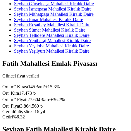
Seyhan Gürselpaşa Mahallesi Kiralık Daire
Seyhan İsmetpaşa Mahallesi Kiralık Daire
Seyhan Mithatpaşa Mahallesi Kiralık Daire
Seyhan Pınar Mahallesi Kiralık Daire
Seyhan Reşatbey Mahallesi Kiralık Daire
Seyhan Sümer Mahallesi Kiralık Daire
Seyhan Tellidere Mahallesi Kiralık Daire
Seyhan Yenibaraj Mahallesi Kiralık Daire
Seyhan Yeşiloba Mahallesi Kiralık Daire
Seyhan Yeşilyurt Mahallesi Kiralık Daire
Fatih Mahallesi Emlak Piyasası
Güncel fiyat verileri
Ort. m² Kirası
145 ₺/m²
+
15.3
%
Ort. Kira
17.473 ₺
Ort. m² Fiyatı
27.604 ₺/m²
+
36.7
%
Ort. Fiyat
3.864.560 ₺
Geri dönüş süresi
16 yıl
Getiri
%6.32
Seyhan Fatih Mahallesi Kiralık Daire