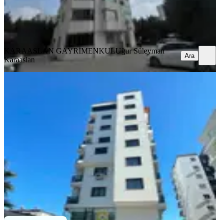
KARAASLAN GAYRİMENKUL
Uğur Süleyman Karaaslan
Ara
KARAASLAN GAYRİMENKUL
Uğur Süleyman
Ara
Karaaslan
YENİ
Baraj Yolu Cazip Daire
Seyhan, Yenibaraj Mahallesi
2+1
·
80 m²
·
4. Kat
·
06.08.2026
29.000 ₺
FİNAL GAYRİMENKUL
mustafa emir özer
Ara