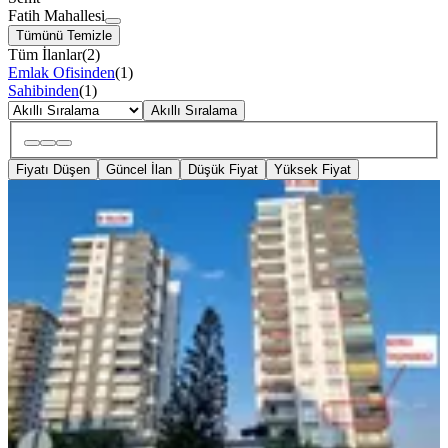
Fatih Mahallesi
Tümünü Temizle
Tüm İlanlar
(
2
)
Emlak Ofisinden
(
1
)
Sahibinden
(
1
)
Akıllı Sıralama
Fiyatı Düşen
Güncel İlan
Düşük Fiyat
Yüksek Fiyat
BALKONLU
Sahibinden ,türkmenbaşı B. 150 M
Mesafede 2+1 Kapalı Mutfak Cadde
Üz
Seyhan, Fatih Mahallesi
2+1
·
125 m²
·
2. Kat
·
01.08.2026
30.000 ₺
Sefa BİLEN