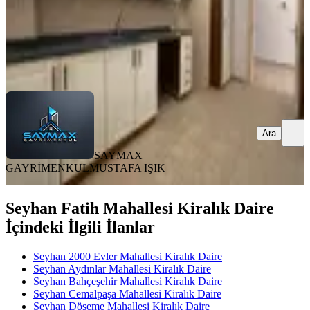
SAYMAX GAYRİMENKUL
MUSTAFA IŞIK
Ara
Ara
SAYMAX
GAYRİMENKUL
MUSTAFA IŞIK
Seyhan Fatih Mahallesi Kiralık Daire
İçindeki İlgili İlanlar
Seyhan 2000 Evler Mahallesi Kiralık Daire
Seyhan Aydınlar Mahallesi Kiralık Daire
Seyhan Bahçeşehir Mahallesi Kiralık Daire
Seyhan Cemalpaşa Mahallesi Kiralık Daire
Seyhan Döşeme Mahallesi Kiralık Daire