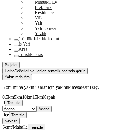
Müstakil Ev
Prefabrik
Residence
Villa
Yalı
Yalı Dairesi
Yazlık
Günlük Kiralık Konut
İş Yeri
Arsa
Turistik Tesis
Projeler
Harita
Değerleri ve ilanları tematik haritada görün
Yakınımda Ara
Konumuna yakın ilanlar için yakınlık mesafesini seç.
0.5km
5km
10km
15km
Kapalı
İl
Temizle
Adana
İlçe
Temizle
Seyhan
Semt/Mahalle
Temizle