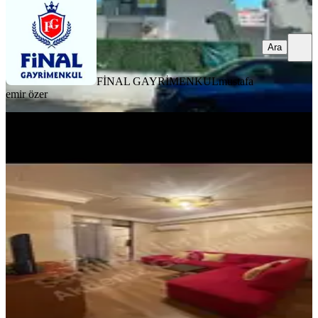
Ara
FİNAL GAYRİMENKUL
mustafa
emir özer
YENİ
Reşatbey De Maki Karşısı 1+1 Full
Eşyalı Daıre
Seyhan, Reşatbey Mahallesi
1+1
·
55 m²
·
5. Kat
·
06.08.2026
22.000 ₺
Akdeniz Gayrimenkul
Mehmet Kızmaz
Ara