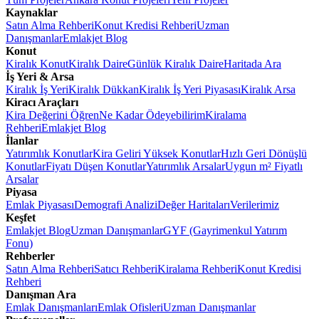
Kaynaklar
Satın Alma Rehberi
Konut Kredisi Rehberi
Uzman
Danışmanlar
Emlakjet Blog
Konut
Kiralık Konut
Kiralık Daire
Günlük Kiralık Daire
Haritada Ara
İş Yeri & Arsa
Kiralık İş Yeri
Kiralık Dükkan
Kiralık İş Yeri Piyasası
Kiralık Arsa
Kiracı Araçları
Kira Değerini Öğren
Ne Kadar Ödeyebilirim
Kiralama
Rehberi
Emlakjet Blog
İlanlar
Yatırımlık Konutlar
Kira Geliri Yüksek Konutlar
Hızlı Geri Dönüşlü
Konutlar
Fiyatı Düşen Konutlar
Yatırımlık Arsalar
Uygun m² Fiyatlı
Arsalar
Piyasa
Emlak Piyasası
Demografi Analizi
Değer Haritaları
Verilerimiz
Keşfet
Emlakjet Blog
Uzman Danışmanlar
GYF (Gayrimenkul Yatırım
Fonu)
Rehberler
Satın Alma Rehberi
Satıcı Rehberi
Kiralama Rehberi
Konut Kredisi
Rehberi
Danışman Ara
Emlak Danışmanları
Emlak Ofisleri
Uzman Danışmanlar