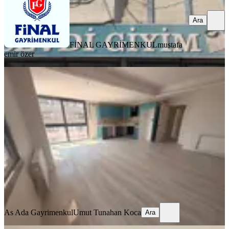
Ara
FİNAL GAYRİMENKUL
mustafa
emir özer
YENİ
Adana Seyhan Kiralık 3+1 Havuzlu
Site İçinde Daire
Seyhan, Mithatpaşa Mahallesi
3+1
·
135 m²
·
12. Kat
·
06.08.2026
30.000 ₺
As Ada Gayrimenkul
Umut Tunahan Koca
Ara
As Ada Gayrimenkul
Umut Tunahan Koca
Ara