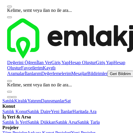
Kelime, semt veya ilan no ile ara...
Değerini Öğren
İlan Ver
Giriş Yap
Hesap Oluştur
Giriş Yap
Hesap
Oluştur
Favorilerim
Kayıtlı
Aramalar
İlanlarım
Değerlemelerim
Mesajlar
Bildirimler
Geri Bildirim
Kelime, semt veya ilan no ile ara...
Satılık
Kiralık
Yatırım
Danışmanlar
Sat
Konut
Satılık Konut
Satılık Daire
Yeni İlanlar
Haritada Ara
İş Yeri & Arsa
Satılık İş Yeri
Satılık Dükkan
Satılık Arsa
Satılık Tarla
Projeler
Tüm Projeler
Ankara Konut Projeleri
Yeni Projeler