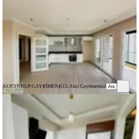
YENİ
Pınar Mah. Merkezi Konum Cam
Balkonlu 3+1 Kombili Kiralık Daire
Seyhan, Pınar Mahallesi
3+1
·
135 m²
·
10. Kat
·
06.08.2026
34.000 ₺
ALICI GRUP GAYRİMENKUL
Alıcı Gayrimenkul
Ara
ALICI GRUP GAYRİMENKUL
Alıcı Gayrimenkul
Ara
YENİ
Gürselpaşa'da Geniş K.mutfak D.gazlı
2+1 Full Eşyalı Depozitosuz
Seyhan, Gürselpaşa Mahallesi
2+1
·
110 m²
·
5. Kat
·
06.08.2026