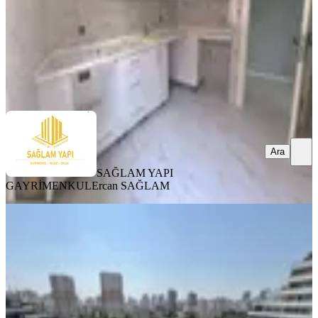
220.000 ₺
SAĞLAM YAPI GAYRİMENKUL
Ercan SAĞLAM
Ara
Ara
SAĞLAM YAPI
GAYRİMENKUL
Ercan SAĞLAM
YENİ
Gürselpaşa Dream Garden'da
Havuzlu 4+1 Geniş Teraslı Kiralık
Seyhan, Gürselpaşa Mahallesi
4+1
·
180 m²
·
4. Kat
·
05.08.2026