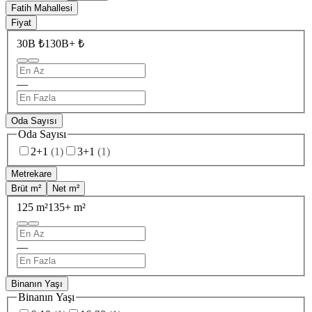
Fatih Mahallesi
Fiyat
30B ₺
130B+ ₺
—
Oda Sayısı
Oda Sayısı
2+1
(
1
)
3+1
(
1
)
Metrekare
Brüt m²
Net m²
125 m²
135+ m²
—
Binanın Yaşı
Binanın Yaşı