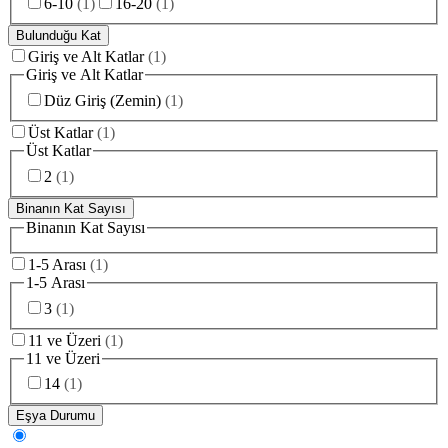
6-10
(
1
)
16-20
(
1
)
Bulunduğu Kat
Giriş ve Alt Katlar
(
1
)
Giriş ve Alt Katlar
Düz Giriş (Zemin)
(
1
)
Üst Katlar
(
1
)
Üst Katlar
2
(
1
)
Binanın Kat Sayısı
Binanın Kat Sayısı
1-5 Arası
(
1
)
1-5 Arası
3
(
1
)
11 ve Üzeri
(
1
)
11 ve Üzeri
14
(
1
)
Eşya Durumu