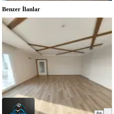
Benzer İlanlar
ÖNE ÇIKAN
Selanikten Türkmenbaşı Bulvarı
Cepheli 3+1+çb+go+kilerli D.gazlı
Seyhan, Pınar Mahallesi
3+1
·
160 m²
·
14. Kat
·
06.08.2026
35.000 ₺
SELANİK GAYRİMENKUL
Hakan TOPRAK
Ara
Ara