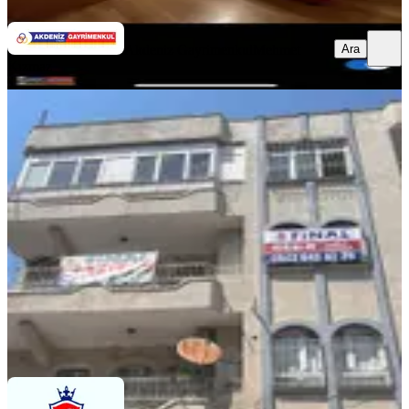
Ara
Akdeniz Gayrimenkul
Mehmet
Kızmaz
YENİ
Şakirpaşa Caddesi Üzerinde Xx Large
Masrafsız 3+1 Daire
Seyhan, Şakirpaşa Mahallesi
3+1
·
175 m²
·
Müstakil
·
06.08.2026
11.000 ₺
FİNAL GAYRİMENKUL
mustafa emir özer
Ara