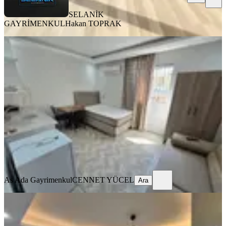
SELANİK
GAYRİMENKUL
Hakan TOPRAK
ÖNE ÇIKAN
Barajyoluna Yakın Genişş 1+0 Eşyalı
Daire✅️
Seyhan, Yeşilyurt Mahallesi
Stüdyo
·
45 m²
·
2. Kat
·
03.08.2026
14.000 ₺
As Ada Gayrimenkul
CENNET YÜCEL
Ara
As Ada Gayrimenkul
CENNET YÜCEL
Ara
ÖNE ÇIKAN
Barajyolunda Full Eşyalı Stüdyo
Daire️