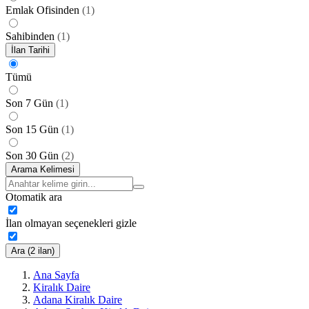
Emlak Ofisinden
(
1
)
Sahibinden
(
1
)
İlan Tarihi
Tümü
Son 7 Gün
(
1
)
Son 15 Gün
(
1
)
Son 30 Gün
(
2
)
Arama Kelimesi
Otomatik ara
İlan olmayan seçenekleri gizle
Ara (2 ilan)
Ana Sayfa
Kiralık Daire
Adana Kiralık Daire