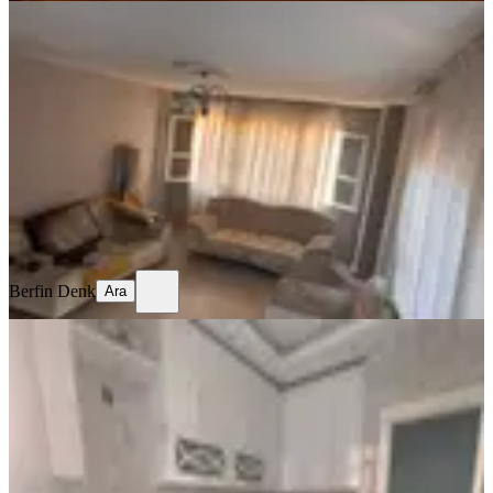
YENİ
Sahibinden Barajyolunda 3+1
Seyhan, Ziyapaşa Mahallesi
3+1
·
130 m²
·
1. Kat
·
06.08.2026
10.000 ₺
Berfin Denk
Ara
Berfin Denk
Ara
YENİ
Sağlam'dan Gürselpaşa'da 2+1
Kiralık Daire
Seyhan, Gürselpaşa Mahallesi
2+1
·
130 m²
·
Düz Giriş (Zemin)
·
06.08.2026