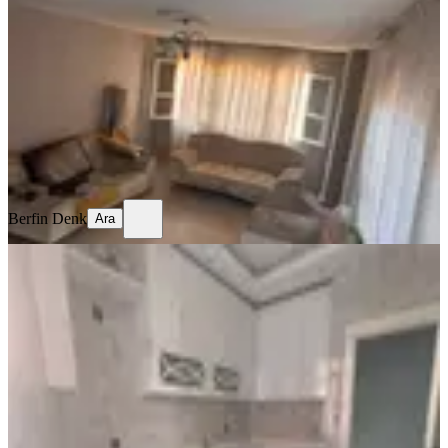
Seyhan, Ziyapaşa Mahallesi
3+1
·
130 m²
·
1. Kat
·
06.08.2026
10.000 ₺
Berfin Denk
Ara
Berfin Denk
Ara
YENİ
Sağlam'dan Gürselpaşa'da 2+1
Kiralık Daire
Seyhan, Gürselpaşa Mahallesi
2+1
·
130 m²
·
Düz Giriş (Zemin)
·
06.08.2026
220.000 ₺