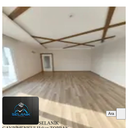
ÖNE ÇIKAN
Selanikten Türkmenbaşı Bulvarı
Cepheli 3+1+çb+go+kilerli D.gazlı
Seyhan, Pınar Mahallesi
3+1
·
160 m²
·
14. Kat
·
06.08.2026
35.000 ₺
SELANİK GAYRİMENKUL
Hakan TOPRAK
Ara
Ara
SELANİK