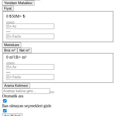
Yenidam Mahallesi
Fiyat
0 ₺
50M+ ₺
—
Metrekare
Brüt m²
Net m²
0 m²
1B+ m²
—
Arama Kelimesi
Otomatik ara
İlan olmayan seçenekleri gizle