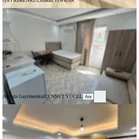
GAYRİMENKUL
Hakan TOPRAK
ÖNE ÇIKAN
Barajyoluna Yakın Genişş 1+0 Eşyalı
Daire✅️
Seyhan, Yeşilyurt Mahallesi
Stüdyo
·
45 m²
·
2. Kat
·
03.08.2026
14.000 ₺
As Ada Gayrimenkul
CENNET YÜCEL
Ara
As Ada Gayrimenkul
CENNET YÜCEL
Ara
ÖNE ÇIKAN
Barajyolunda Full Eşyalı Stüdyo
Daire️
Seyhan, Yenibaraj Mahallesi