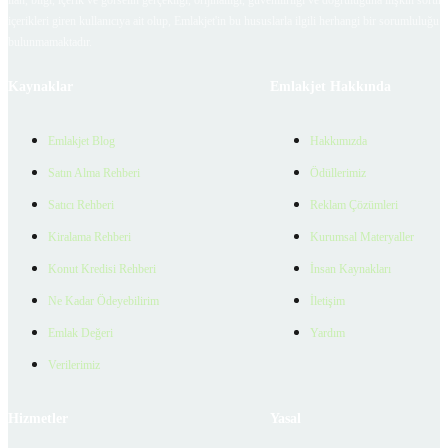
içerikleri giren kullanıcıya ait olup, Emlakjet'in bu hususlarla ilgili herhangi bir sorumluluğu
bulunmamaktadır.
Kaynaklar
Emlakjet Hakkında
Emlakjet Blog
Hakkımızda
Satın Alma Rehberi
Ödüllerimiz
Satıcı Rehberi
Reklam Çözümleri
Kiralama Rehberi
Kurumsal Materyaller
Konut Kredisi Rehberi
İnsan Kaynakları
Ne Kadar Ödeyebilirim
İletişim
Emlak Değeri
Yardım
Verilerimiz
Hizmetler
Yasal