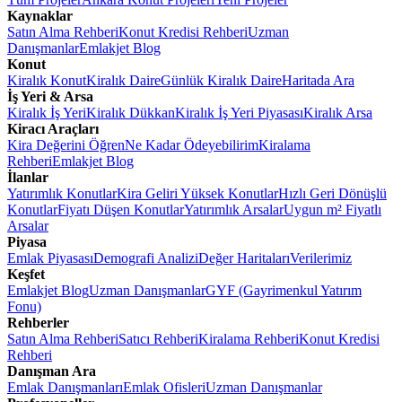
Kaynaklar
Satın Alma Rehberi
Konut Kredisi Rehberi
Uzman
Danışmanlar
Emlakjet Blog
Konut
Kiralık Konut
Kiralık Daire
Günlük Kiralık Daire
Haritada Ara
İş Yeri & Arsa
Kiralık İş Yeri
Kiralık Dükkan
Kiralık İş Yeri Piyasası
Kiralık Arsa
Kiracı Araçları
Kira Değerini Öğren
Ne Kadar Ödeyebilirim
Kiralama
Rehberi
Emlakjet Blog
İlanlar
Yatırımlık Konutlar
Kira Geliri Yüksek Konutlar
Hızlı Geri Dönüşlü
Konutlar
Fiyatı Düşen Konutlar
Yatırımlık Arsalar
Uygun m² Fiyatlı
Arsalar
Piyasa
Emlak Piyasası
Demografi Analizi
Değer Haritaları
Verilerimiz
Keşfet
Emlakjet Blog
Uzman Danışmanlar
GYF (Gayrimenkul Yatırım
Fonu)
Rehberler
Satın Alma Rehberi
Satıcı Rehberi
Kiralama Rehberi
Konut Kredisi
Rehberi
Danışman Ara
Emlak Danışmanları
Emlak Ofisleri
Uzman Danışmanlar