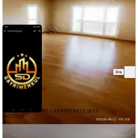
SD GAYRİMENKUL
ŞULE DOLGUN
Ara
Ara
SD GAYRİMENKUL
ŞULE
DOLGUN
YENİ
Sahibinden Barajyolunda 3+1