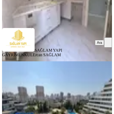
SAĞLAM YAPI GAYRİMENKUL
Ercan SAĞLAM
Ara
Ara
SAĞLAM YAPI
GAYRİMENKUL
Ercan SAĞLAM
YENİ
Gürselpaşa Dream Garden'da
Havuzlu 4+1 Geniş Teraslı Kiralık
Seyhan, Gürselpaşa Mahallesi
4+1
·
180 m²
·
4. Kat
·
05.08.2026
44.500 ₺