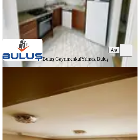
Buluş Gayrimenkul
Yılmaz Buluş
Ara
Ara
Buluş Gayrimenkul
Yılmaz Buluş
YENİ
Sd Emlak & Gayrimenkulden Kıyı
Boyu İsmetpaşa 3+1 Kiralık Daire
Seyhan, İsmetpaşa Mahallesi
3+1
·
160 m²
·
8. Kat
·
06.08.2026
28.500 ₺