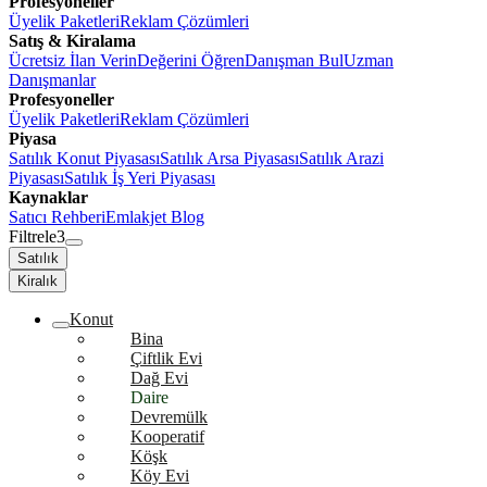
Profesyoneller
Üyelik Paketleri
Reklam Çözümleri
Satış & Kiralama
Ücretsiz İlan Verin
Değerini Öğren
Danışman Bul
Uzman
Danışmanlar
Profesyoneller
Üyelik Paketleri
Reklam Çözümleri
Piyasa
Satılık Konut Piyasası
Satılık Arsa Piyasası
Satılık Arazi
Piyasası
Satılık İş Yeri Piyasası
Kaynaklar
Satıcı Rehberi
Emlakjet Blog
Filtrele
3
Satılık
Kiralık
Konut
Bina
Çiftlik Evi
Dağ Evi
Daire
Devremülk
Kooperatif
Köşk
Köy Evi