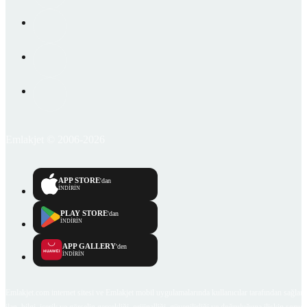
Emlakjet © 2006-2026
APP STORE
'dan
İNDİRİN
PLAY STORE
'dan
İNDİRİN
APP GALLERY
'den
İNDİRİN
Emlakjet.com internet sitesi ve Emlakjet mobil uygulamalarında kullanıcılar tarafından sağlana
ilan, bilgi, içerik ve görselin gerçekliği, orijinalliği, güvenilirliği ve doğruluğuna ilişkin soru