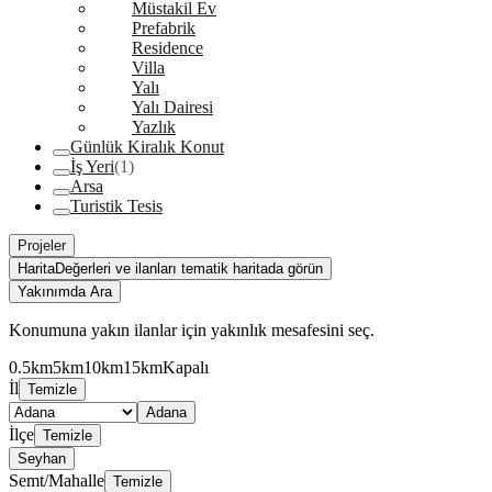
Müstakil Ev
Prefabrik
Residence
Villa
Yalı
Yalı Dairesi
Yazlık
Günlük Kiralık Konut
İş Yeri
(1)
Arsa
Turistik Tesis
Projeler
Harita
Değerleri ve ilanları tematik haritada görün
Yakınımda Ara
Konumuna yakın ilanlar için yakınlık mesafesini seç.
0.5km
5km
10km
15km
Kapalı
İl
Temizle
Adana
İlçe
Temizle
Seyhan
Semt/Mahalle
Temizle