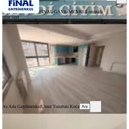
FİNAL GAYRİMENKUL
mustafa
emir özer
YENİ
Adana Seyhan Kiralık 3+1 Havuzlu
Site İçinde Daire
Seyhan, Mithatpaşa Mahallesi
3+1
·
135 m²
·
12. Kat
·
06.08.2026
30.000 ₺
As Ada Gayrimenkul
Umut Tunahan Koca
Ara
As Ada Gayrimenkul
Umut Tunahan Koca
Ara
YENİ
Pınar Mah. Merkezi Konum Cam
Balkonlu 3+1 Kombili Kiralık Daire