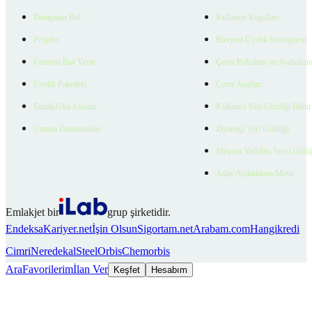
Danışman Bul
Kullanım Koşulları
Projeler
Bireysel Üyelik Sözleşmesi
Ücretsiz İlan Verin
Çerez Politikası ve Aydınlat
Üyelik Paketleri
Çerez Ayarları
EmlakZeka Asistan
Kullanıcı Veri Gizliliği Bildi
Uzman Danışmanlar
Ziyaretçi Veri Gizliliği
Müşteri Yetkilisi Veri Gizlili
Aday Aydınlatma Metni
Emlakjet bir
grup şirketidir.
Endeksa
Kariyer.net
İşin Olsun
Sigortam.net
Arabam.com
Hangikredi
Cimri
Neredekal
SteelOrbis
Chemorbis
Ara
Favorilerim
İlan Ver
Keşfet
Hesabım