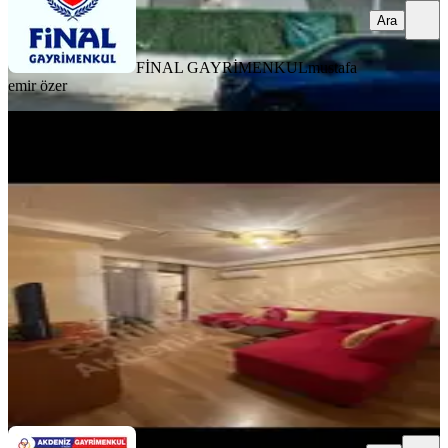
Ara
FİNAL GAYRİMENKUL
mustafa
emir özer
YENİ
Reşatbey De Maki Karşısı 1+1 Full
Eşyalı Daıre
Seyhan, Reşatbey Mahallesi
1+1
·
55 m²
·
5. Kat
·
06.08.2026
22.000 ₺
Akdeniz Gayrimenkul
Mehmet Kızmaz
Ara