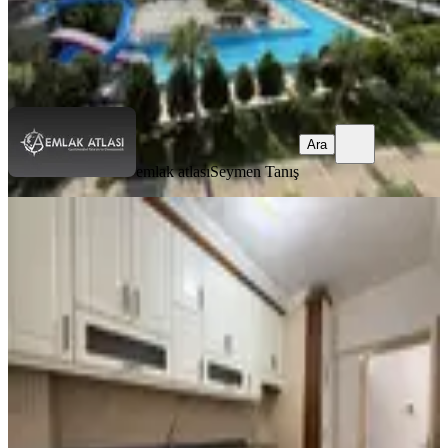
emlak atlası
Seymen Tanış
Ara
Ara
emlak atlası
Seymen Tanış
YENİ
Reşatbey Mah-atatürk Parkına
Yakın-ismet İnönü Okulu Karşısı-2+1
Kiralık Daire
Seyhan, Reşatbey Mahallesi
2+1
·
100 m²
·
8. Kat
·
05.08.2026
20.000 ₺