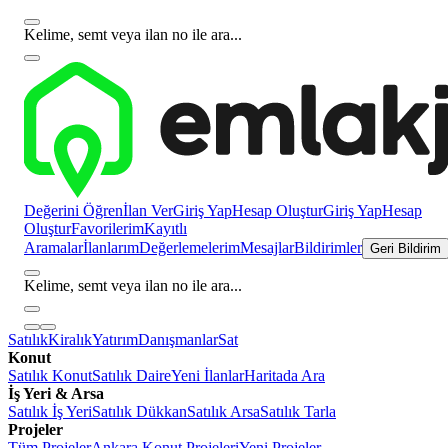
Kelime, semt veya ilan no ile ara...
Değerini Öğren
İlan Ver
Giriş Yap
Hesap Oluştur
Giriş Yap
Hesap
Oluştur
Favorilerim
Kayıtlı
Aramalar
İlanlarım
Değerlemelerim
Mesajlar
Bildirimler
Geri Bildirim
Kelime, semt veya ilan no ile ara...
Satılık
Kiralık
Yatırım
Danışmanlar
Sat
Konut
Satılık Konut
Satılık Daire
Yeni İlanlar
Haritada Ara
İş Yeri & Arsa
Satılık İş Yeri
Satılık Dükkan
Satılık Arsa
Satılık Tarla
Projeler
Tüm Projeler
Ankara Konut Projeleri
Yeni Projeler