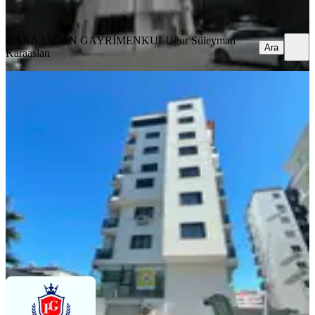
Ara
KARAASLAN GAYRİMENKUL
Uğur Süleyman
Ara
Karaaslan
YENİ
Baraj Yolu Cazip Daire
Seyhan, Yenibaraj Mahallesi
2+1
·
80 m²
·
4. Kat
·
06.08.2026
29.000 ₺
FİNAL GAYRİMENKUL
mustafa emir özer
Ara