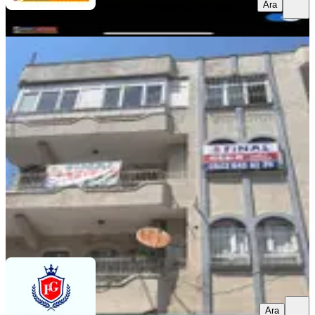
Ara
Akdeniz Gayrimenkul
Mehmet
Kızmaz
YENİ
Şakirpaşa Caddesi Üzerinde Xx Large
Masrafsız 3+1 Daire
Seyhan, Şakirpaşa Mahallesi
3+1
·
175 m²
·
Müstakil
·
06.08.2026
11.000 ₺
FİNAL GAYRİMENKUL
mustafa emir özer
Ara
Ara