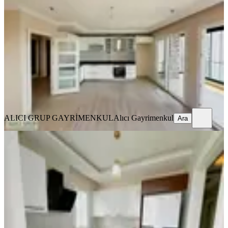
Seyhan, Pınar Mahallesi
3+1
·
135 m²
·
10. Kat
·
06.08.2026
34.000 ₺
ALICI GRUP GAYRİMENKUL
Alıcı Gayrimenkul
Ara
ALICI GRUP GAYRİMENKUL
Alıcı Gayrimenkul
Ara
YENİ
Gürselpaşa'da Geniş K.mutfak D.gazlı
2+1 Full Eşyalı Depozitosuz
Seyhan, Gürselpaşa Mahallesi
2+1
·
110 m²
·
5. Kat
·
06.08.2026
31.000 ₺