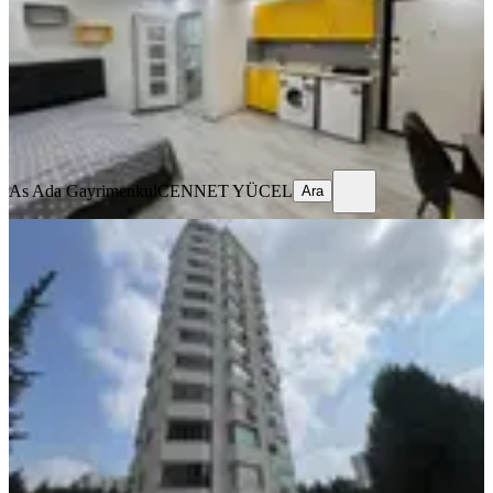
Stüdyo
·
45 m²
·
2. Kat
·
24.07.2026
14.000 ₺
As Ada Gayrimenkul
CENNET YÜCEL
Ara
As Ada Gayrimenkul
CENNET YÜCEL
Ara
YENİ
Gürselpaş'da/yeni Bina/3
Cephe/2+1/k.mutfak/ç.banyo/full
Eşyalı!
Seyhan, Gürselpaşa Mahallesi
2+1
·
125 m²
·
4. Kat
·
07.08.2026
34.750 ₺
KARAASLAN GAYRİMENKUL
Uğur Süleyman Karaaslan